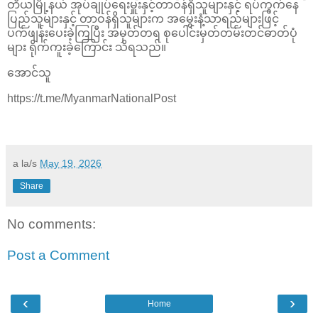
ဝာိယမြို့နယ် အုပ်ချုပ်ရေးမှူးနှင့်တာဝန်ရှိသူများနှင့် ရပ်ကွက်နေ
ပြည်သူများနှင့် တာဝန်ရှိသူများက အမွှေးနံ့သာရည်များဖြင့်
ပက်ဖျန်းပေးခဲ့ကြပြီး အမှတ်တရ စုပေါင်းမှတ်တမ်းတင်ဓာတ်ပုံ
များ ရိုက်ကူးခဲ့ကြောင်း သိရသည်။
အောင်သူ
https://t.me/MyanmarNationalPost
a la/s
May 19, 2026
Share
No comments:
Post a Comment
‹
›
Home