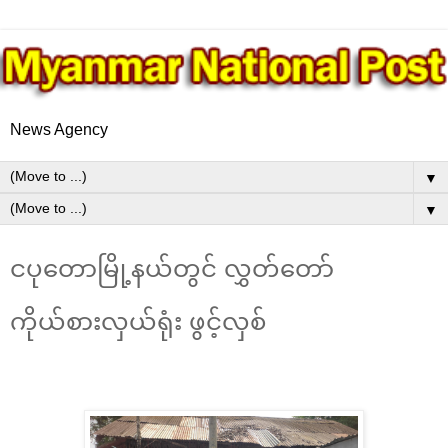
News Agency
▼
▼
ငပုတောမြို့နယ်တွင် လွှတ်တော်
ကိုယ်စားလှယ်ရုံး ဖွင့်လှစ်