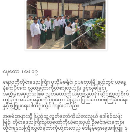
ငပုဝောာ ၊ မေ ၁၉
ဧရာဝတီတိုင်းဒေသကြီး၊ ပုသိမ်ခရိုင်၊ ငပုတောမြို့နယ်တွင် ယနေ့
နံနက်ပိုင်းက လွှတ်တော်ကိုယ်စားလှယ်ရုံး ဖွင့်လှစ်ခြင်း
အထိမ်းအမှတ်အဖြစ် လွှတ်တော်ကိုယ်စားလှယ်ရုံး ဆိုင်းဘုတ်စိုက်
ထူခြင်း အခမ်းအနားကို ငပုတောမြို့နယ် ပြည်ထောင်စုကြံ့ခိုင်ရေး
နှင့် ဖွံ့ဖြိုးရေးပါတီရုံးတွင် ကျင်းပသည်။
အခမ်းအနားသို့ ပြည့်သူ့လွှတ်တော်ကိုယ်စားလှယ် ဒေါ်ခင်သန်း
မြင့်၊ တိုင်းဒေသကြီးလွှတ်တော်ကိုယ်စားလှယ် ဦးမင်းမင်းကျော်၊
တိုင်းဒေသကြီးလွှတ်တော်ကိုယ်စားလှယ် ဒေါ်နမ့်အေးအေးကြူ၊ ဒု