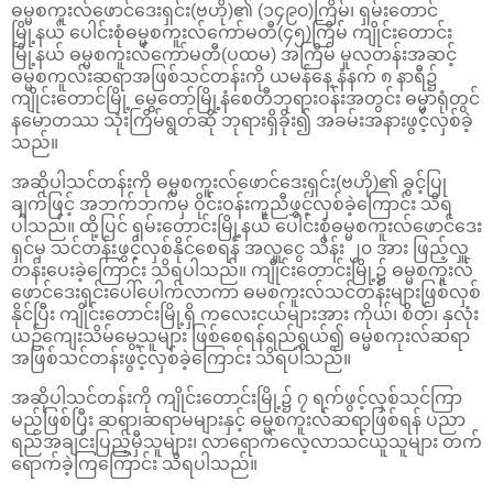
ဓမ္မစကူးလ်ဖောင်ဒေးရှင်း(ဗဟို)၏ (၁၄၉၀)ကြိမ်၊ ရှမ်းတောင်
မြို့နယ် ပေါင်းစုံဓမ္မစကူးလ်ကော်မတီ(၄၅)ကြိမ် ကျိုင်းတောင်း
မြို့နယ် ဓမ္မစကူးလ်ကော်မတီ(ပထမ) အကြိမ် မူလတန်းအဆင့်
ဓမ္မစကူလ်းဆရာအဖြစ်သင်တန်းကို ယမန်နေ့ နံနက် ၈ နာရီ၌
ကျိုင်းတောင်မြို့ မွေတော်မြို့နံစေတီဘုရားဝန်းအတွင်း ဓမ္မာရုံတွင်
နမောတဿ သုံးကြိမ်ရွတ်ဆို ဘုရားရှိခိုး၍ အခမ်းအနားဖွင့်လှစ်ခဲ့
သည်။
အဆိုပါသင်တန်းကို ဓမ္မစကူးလ်ဖောင်ဒေးရှင်း(ဗဟို)၏ ခွင့်ပြု
ချက်ဖြင့် အဘက်ဘက်မှ ဝိုင်းဝန်းကူညီဖွှင့်လှစ်ခဲ့ကြောင်း သိရ
ပါသည်။ ထို့ပြင် ရှမ်းတောင်းမြို့နယ် ပေါင်းစုံဓမ္မစကူးလ်ဖောင်ဒေး
ရှင်မှ သင်တန်းဖွှင့်လှစ်နိုင်စေရန် အလှူငွေ သိန်း ၂၀ အား ဖြည့်လှူ
တန်းပေးခဲ့ကြောင်း သိရပါသည်။ ကျိုင်းတောင်းမြို့၌ ဓမ္မစကူးလ်
ဖောင်ဒေးရှင်းပေါ်ပေါက်လာကာ ဓမစကူးလ်သင်တန်းများဖြစ်လှစ်
နိုင်ပြီး ကျိုင်းတောင်းမြို့ရှိ ကလေးငယ်များအား ကိုယ်၊ စိတ်၊ နှလုံး
ယဉ်ကျေးသိမ်မွေ့သူများ ဖြစ်စေရန်ရည်ရွယ်၍ ဓမ္မစကုးလ်ဆရာ
အဖြစ်သင်တန်းဖွင့်လှစ်ခဲ့ကြောင်း သိရပါသည်။
အဆိုပါသင်တန်းကို ကျိုင်းတောင်းမြို့၌ ၇ ရက်ဖွင့်လှစ်သင်ကြာ
မည်ဖြစ်ပြီး ဆရာ၊ဆရာမများနှင့် ဓမ္မစကူးလ်ဆရာဖြစ်ရန် ပညာ
ရည်အချင်းပြည့်မှီသူများ၊ လာရောက်လေ့လာသင်ယူသူများ တက်
ရောက်ခဲ့​ကြကြောင်း သိရပါသည်။