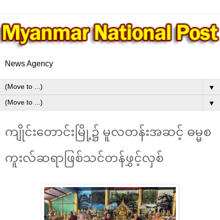
News Agency
▼
▼
ကျိုင်းတောင်းမြို့၌ မူလတန်းအဆင့် ဓမ္မစ
ကူးလ်ဆရာဖြစ်သင်တန်ဖွှင့်လှစ်