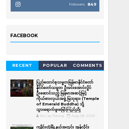
849
Followers
FACEBOOK
RECENT
POPULAR
COMMENTS
ပြည်ထောင်စုသမ္မတမြန်မာနိုင်ငံတော်
နိုင်ငံတော်သမ္မတ ဦးမင်းအောင်လှိုင်
ဦးဆောင်သည့် မြန်မာအဆင့်မြင့်
ကိုယ်စားလှယ်အဖွဲ့ မြဘုရား (Temple
of Emerald Buddha) သို့
သွားရောက်ဖူးမြော်ကြည်ညို
Ko Lay Naung
Aug 08, 2026
ကျိုင်းတုံမြို့နယ်အတွင်း အွန်လိုင်း