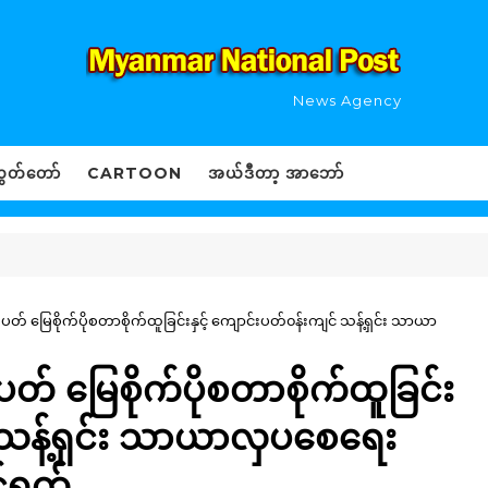
News Agency
ွှတ်တော်
CARTOON
အယ်ဒီတာ့ အာဘော်
တ် မြေစိုက်ပိုစတာစိုက်ထူခြင်းနှင့် ကျောင်းပတ်၀န်းကျင် သန့်ရှင်း သာယာ
တ် မြေစိုက်ပိုစတာစိုက်ထူခြင်း
် သန့်ရှင်း သာယာလှပစေရေး
်ရွက်