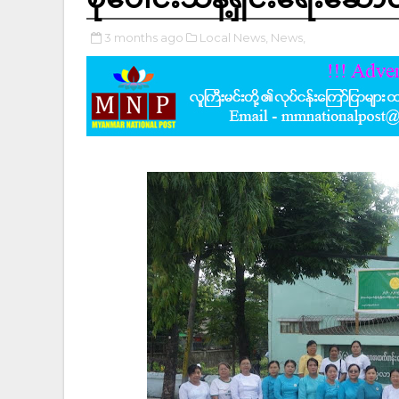
3 months ago
Local News,
News,