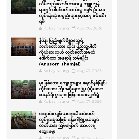
လိမ်လည်လောင်းကစားမှု ကျူးလွန်
ရာတွင် ပါဝင်ပတ်သက်သူ ၁၅၆ ဦးအား
လုပ်ငန်းသုံးပစ္စည်းများနှင့်အတူ ဖမ်းဆီး
ရမိ
Ko Lay Naung
Aug 08, 2026
နီပိန်း ပြည်ဖျက်မိစ္ဆာတွေရဲ့
ဘက်တော်သား ထိုင်းပြည်သူ့ပါတီ
ကိုယ်စားလှယ် လွှတ်တော်အမတ်
ဒေါက်တာ အနုဆွန် သမ်ချိုင်း
(Anusorn Thamjai)
Ko Lay Naung
Aug 07, 2026
မူးမြစ်ဘေး ကျေးရွာများ ရေဝင်နစ်မြုပ်၊
တိုင်းဒေသကြီးအစိုးရအဖွဲ့မှ ပံ့ပိုးသော
စားနပ်ရိက္ခာများ ဖြန့်ဝေပေးလျှက်ရှိ
Ko Lay Naung
Aug 07, 2026
ကျောင်းကျန်းမာရေးသီတင်းပတ်
လှုပ်ရှားမှုအဖြစ် ဂန့်ဂေါမြို့နယ်တွင်
တတိယအကြိမ်မြောက် အာဟာရ
ကျွေးမွေး
Ko Lay Naung
Aug 07, 2026