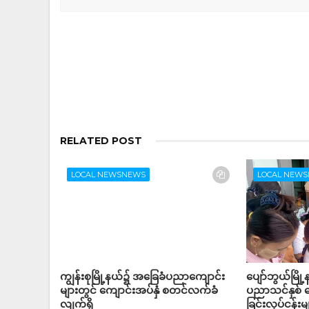
RELATED POST
LOCAL NEWSNEWS
LOCAL NEW
ကျွန်းစုမြို့နယ်၌ အခြေခံပညာကျောင်း
ပျော်ဘွယ်မြိ
များတွင် ကျောင်းအပ်နှံ စတင်လက်ခံ
ပညာသင်နှစ် က
လျက်ရှိ
ခြင်းလုပ်ငန်