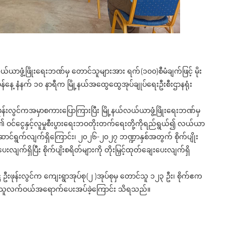
့လယ်ယာဖွံ့ဖြိုးရေးဘဏ်မှ တောင်သူများအား ရက်(၁၀၀)စီမံချက်ဖြင့် မိုး
်နေ့ နံနက် ၁၀ နာရီက မြို့နယ်အထွေထွေအုပ်ချုပ်ရေးဦးစီးဌာနရုံး
္ဌ ဦးဖုန်းလွင်ကအမှာစကားပြောကြားပြီး မြို့နယ်လယ်ယာဖွံ့ဖြိုးရေးဘဏ်မှ
 ဝင်ငွေနှင့်လူမှုစီးပွားရေးဘဝတိုးတက်ရေးတို့ကိုရည်ရွယ်၍ လယ်ယာ
ောင်ရွက်လျက်ရှိကြောင်း၊ ၂၀၂၆-၂၀၂၇ ဘဏ္ဍာနှစ်အတွက် စိုက်ပျိုး
လျက်ရှိပြီး စိုက်ပျိးစရိတ်များကို တိုးမြှင့်ထုတ်ချေးပေးလျက်ရှိ
္ကဋ္ဌ ဦးဖုန်းလွင်က ကျေးရွာအုပ်စု(၂ )အုပ်စုမှ တောင်သူ ၁၂၃ ဦး၊ စိုက်ဧက
်သူလက်ဝယ်အရောက်ပေးအပ်ခဲ့ကြောင်း သိရသည်။