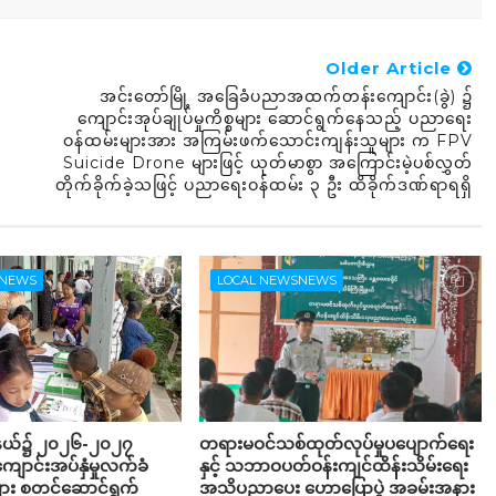
Older Article
အင်းတော်မြို့ အခြေခံပညာအထက်တန်းကျောင်း(ခွဲ) ၌
ကျောင်းအုပ်ချုပ်မှုကိစ္စများ ဆောင်ရွက်နေသည့် ပညာရေး
ဝန်ထမ်းများအား အကြမ်းဖက်သောင်းကျန်းသူများ က FPV
Suicide Drone များဖြင့် ယုတ်မာစွာ အကြောင်းမဲ့ပစ်လွှတ်
တိုက်ခိုက်ခဲ့သဖြင့် ပညာရေးဝန်ထမ်း ၃ ဦး ထိခိုက်ဒဏ်ရာရရှိ
SNEWS
LOCAL NEWSNEWS
ု့နယ်၌ ၂၀၂၆-၂၀၂၇
တရားမဝင်သစ်ထုတ်လုပ်မှုပပျောက်ရေး
ျောင်းအပ်နှံမှုလက်ခံ
နှင့် သဘာဝပတ်ဝန်းကျင်ထိန်းသိမ်းရေး
းများ စတင်ဆောင်ရွက်
အသိပညာပေး ဟောပြောပွဲ အခမ်းအနား