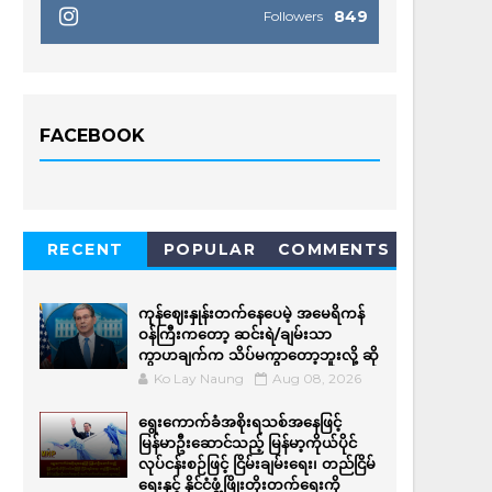
849
Followers
FACEBOOK
RECENT
POPULAR
COMMENTS
ကုန်ဈေးနှုန်းတက်နေပေမဲ့ အမေရိကန်
ဝန်ကြီးကတော့ ဆင်းရဲ/ချမ်းသာ
ကွာဟချက်က သိပ်မကွာတော့ဘူးလို့ ဆို
Ko Lay Naung
Aug 08, 2026
ရွေးကောက်ခံအစိုးရသစ်အနေဖြင့်
မြန်မာဦးဆောင်သည့် မြန်မာ့ကိုယ်ပိုင်
လုပ်ငန်းစဉ်ဖြင့် ငြိမ်းချမ်းရေး၊ တည်ငြိမ်
ရေးနှင့် နိုင်ငံဖွံ့ဖြိုးတိုးတက်ရေးကို