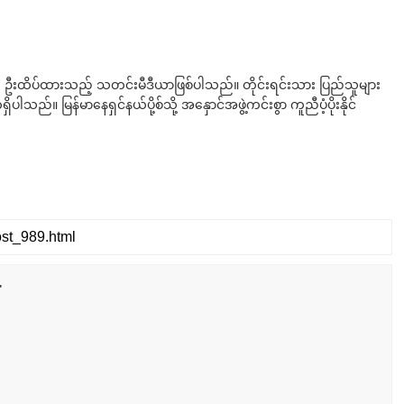
ို ဦးထိပ်ထားသည့် သတင်းမီဒီယာဖြစ်ပါသည်။ တိုင်းရင်းသား ပြည်သူများ
်။ မြန်မာနေရှင်နယ်ပို့စ်သို့ အနှောင်အဖွဲ့ကင်းစွာ ကူညီပံ့ပိုးနိုင်
r