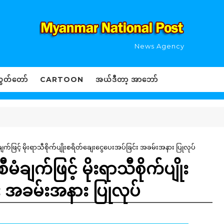
News Agency
ွှတ်တော်
CARTOON
အယ်ဒီတာ့ အာဘော်
ံချက်ဖြင့် မိုးရာသီစိုက်ပျိုးစရိတ်ချေးငွေပေးအပ်ခြင်း အခမ်းအနား ပြုလုပ်
မံချက်ဖြင့် မိုးရာသီစိုက်ပျိုး
း အခမ်းအနား ပြုလုပ်