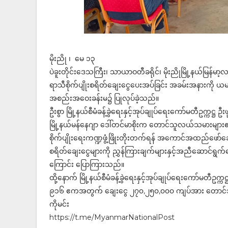
မိုးညို ၊ မေ ၁၃
ပဲခူးတိုင်းဒေသကြီး၊ သာယာဝတီခရိုင်၊ မိုးညိုမြို့နယ်မြန်မာ
ရာသီစိုက်ပျိုးစရိတ်ချေးငွေပေးအပ်ခြင်း အခမ်းအနားကို ယမန
အစည်းအဝေးခန်းမ၌ ပြုလုပ်ခဲ့သည်။
ဦးစွာ မြို့နယ်စီမံခန့်ခွဲရေးနှင့်အုပ်ချုပ်ရေးကော်မတီဥက္ကဋ
မြို့နယ်မန်နေဂျာ ဒေါ်တင်မာစိုးက တောင်သူလယ်သမားများ၏
စိုက်ပျိုးရေးကဏ္ဍဖွံ့ဖြိုးတိုးတက်ရန် အကောင်အထည်ဖော်ဆ
စရိတ်ချေးငွေများကို ညွှန်ကြားချက်များနှင့်အညီဆောင်ရွက်ပေး
ကြောင်း ပြောကြားသည်။
ထို့နောက် မြို့နယ်စီမံခန့်ခွဲရေးနှင့်အုပ်ချုပ်ရေးကော်မတီဥက
၉၁၆ ဧကအတွက် ချေးငွေ ၂၇၀,၂၅၀,၀၀၀ ကျပ်အား တောင
ကိုမင်း
https://t.me/MyanmarNationalPost