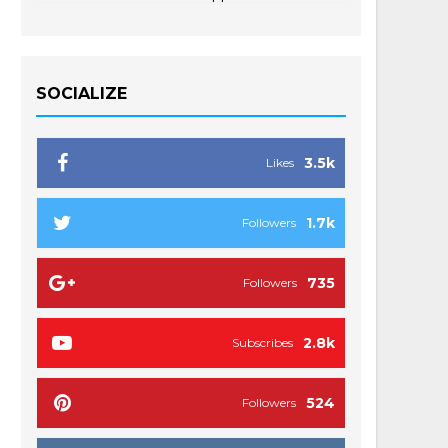
SOCIALIZE
3.5k
Likes
1.7k
Followers
735
Followers
2.8k
Subscribes
524
Followers