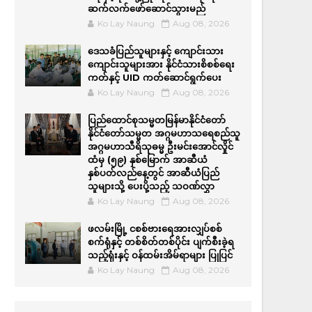
ဆက်လက်ဖော်ဆောင်သွားမည်
Ko Lay Naung
Aug 08, 2026
ဒေသခံပြည်သူများနှင့် ကျောင်းသား
ကျောင်းသူများအား နိုင်ငံသားစိစစ်ရေး
ကတ်နှင့် UID ကတ်ဆောင်ရွက်ပေး
Ko Lay Naung
Aug 08, 2026
ပြည်ထောင်စုသမ္မတမြန်မာနိုင်ငံတော်
နိုင်ငံတော်သမ္မတ အဂ္ဂမဟာသရေစည်သူ
အဂ္ဂမဟာသီရိသုဓမ္မ ဦးမင်းအောင်လှိုင်
ထံမှ (၅၉) နှစ်မြောက် အာဆီယံ
နှစ်ပတ်လည်နေ့တွင် အာဆီယံပြည်
သူများသို့ ပေးပို့သည့် သဝဏ်လွှာ
Ko Lay Naung
Aug 08, 2026
ဖလမ်းမြို့ ငစစ်ဗားရေအားလျှပ်စစ်
စက်ရုံနှင့် တစ်စိတ်တစ်ပိုင်း ပျက်စီးခဲ့ရ
သည့်ရုံးနှင့် ဝန်ထမ်းအိမ်ရာများ ပြုပြင်
Ko Lay Naung
Aug 08, 2026