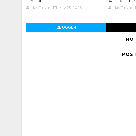
May Tinzar
May 25, 2026
May Tinzar
BLOGGER
NO
POS