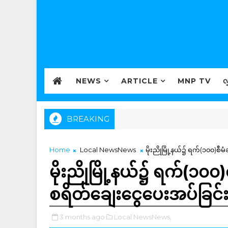
NEWS
ARTICLE
MNP TV
လ
BREAKING
Home
Local NewsNews
မိုးညိုမြို့နယ်၌ ရက်(၁၀၀)စီမ
မိုးညိုမြို့နယ်၌ ရက်(၁၀၀)စီ
စရိတ်ချေးငွေပေးအပ်ခြင်
3 months ago
Local NewsNews,