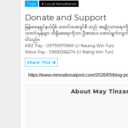
Tags
# Local NewsNews
Donate and Support
မြန်မာနေရှင်နယ်ပို့စ် သတင်းအေဂျင်စီ သည် အမျိုးသားရေးက
သတင်းမှန်များ သိရှိစေရေးကိုသာ ဦးစားပေး ဆောင်ရွက်လျက်ရှိပါသည
ပါသည်။
KBZ Pay - 09793975969 (U Nauing Win Tun)
Wave Pay - 09692366274 (U Naing Win Tun)
Share This
About May Tinza