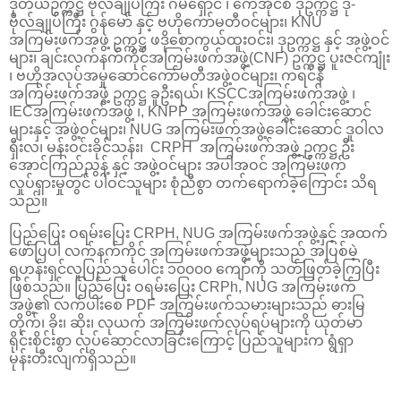
ဒုတိယဥက္ကဋ္ဌ ဗိုလ်ချုပ်ကြီး ဂမ်ရှောင် ၊ ကေအိုင်စီ ဒုဥက္ကဋ္ဌ ဒု-
ဗိုလ်ချုပ်ကြီး ဂွန်မော် နှင့် ဗဟိုကော်မတီဝင်များ၊ KNU
အကြမ်းဖက်အဖွဲ့ ဥက္ကဋ္ဌ ဖဒိုစောကွယ်ထူးဝင်း၊ ဒုဥက္ကဋ္ဌ နှင့် အဖွဲ့ဝင်
များ၊ ချင်းလက်နက်ကိုင်အကြမ်းဖက်အဖွဲ့(CNF) ဥက္ကဋ္ဌ ပူးဇင်ကျုံး
၊ ဗဟိုအလုပ်အမှုဆောင်ကော်မတီအဖွဲ့ဝင်များ၊ ကရင်နီ
အကြမ်းဖက်အဖွဲ့ ဥက္ကဋ္ဌ ခူဦးရယ်၊ KSCCအကြမ်းဖက်အဖွဲ့ ၊
IECအကြမ်းဖက်အဖွဲ့ ၊, KNPP အကြမ်းဖက်အဖွဲ့ ခေါင်းဆောင်
များနှင့် အဖွဲ့ဝင်များ၊ NUG အကြမ်းဖက်အဖွဲ့ခေါင်းဆောင် ဒူဝါလ
ရှီးလ၊ မန်းဝင်းခိုင်သန်း၊ CRPH အကြမ်းဖက်အဖွဲ့ ဥက္ကဋ္ဌ ဦး
အောင်ကြည်ညွန့် နှင့် အဖွဲ့ဝင်များ အပါအဝင် အကြမ်းဖက်
လှုပ်ရှားမှုတွင် ပါဝင်သူများ စုံညီစွာ တက်ရောက်ခဲ့ကြောင်း သိရ
သည်။
ပြည်ပြေး ဝရမ်းပြေး CRPH, NUG အကြမ်းဖက်အဖွဲ့နှင့် အထက်
ဖော်ပြပါ လက်နက်ကိုင် အကြမ်းဖက်အဖွဲ့များသည် အပြစ်မဲ့
ရဟန်းရှင်လူပြည်သူပေါင်း ၁၀၀၀၀ ကျော်ကို သတ်ဖြတ်ခဲ့ကြပြီး
ဖြစ်သည်။ ပြည်ပြေး ဝရမ်းပြေး CRPh, NUG အကြမ်းဖက်
အဖွဲ့၏ လက်ပါးစေ PDF အကြမ်းဖက်သမားများသည် ဓားမြ
တိုက်၊ ခိုး၊ ဆိုး၊ လုယက် အကြမ်းဖက်လုပ်ရပ်များကို ယုတ်မာ
ရိုင်းစိုင်းစွာ လုပ်ဆောင်လာခြင်းကြောင့် ပြည်သူများက ရွံရှာ
မုန်းတီးလျက်ရှိသည်။