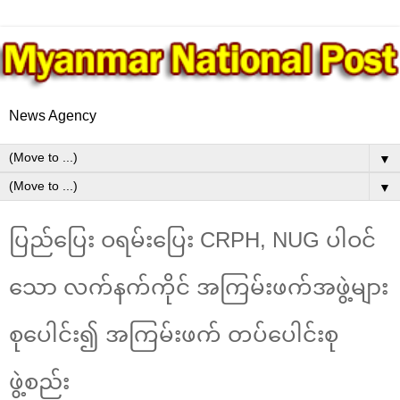
News Agency
▼
▼
ပြည်ပြေး ဝရမ်းပြေး CRPH, NUG ပါဝင်
သော လက်နက်ကိုင် အကြမ်းဖက်အဖွဲ့များ
စုပေါင်း၍ အကြမ်းဖက် တပ်ပေါင်းစု
ဖွဲ့စည်း