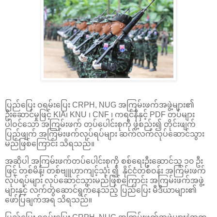
ပြည်ပြေး ဝရမ်းပြေး CRPH, NUG အကြမ်းဖက်အဖွဲ့များ၏
ဦးဆောင်မှုဖြင့် KIA၊ KNU ၊ CNF ၊ ကရင်နီနှင့် PDF တပ်များ
ပါဝင်သော အကြမ်းဖက် တပ်ပေါင်းစုကို ဖွဲ့စည်း၍ တိုင်းဖျက်
ပြည်ဖျက် အကြမ်းဖက်လုပ်ရပ်များ ဆက်လက်လုပ်ဆောင်သွား
မည်ဖြစ်ကြောင်း သိရသည်။
အဆိုပါ အကြမ်းဖက်တပ်ပေါင်းစုကို စစ်ရေးဦးဆောင်သူ ၁၀ ဦး
ဖြင့် တစ်မိန့်၊ တစ်ဗျူဟာကျင့်သုံး ၍ နိုင်ငံတစ်ဝန်း အကြမ်းဖက်
လုပ်ရပ်များ လုပ်ဆောင်သွားမည်ဖြစ်ကြောင်း အကြမ်းဖက်အဖွဲ့
များနှင့် လက်တွဲဆောင်ရွက်နေသည့် ပြည်ပြေး မီဒီယာများ၏
ဖော်ပြချက်အရ သိရသည်။