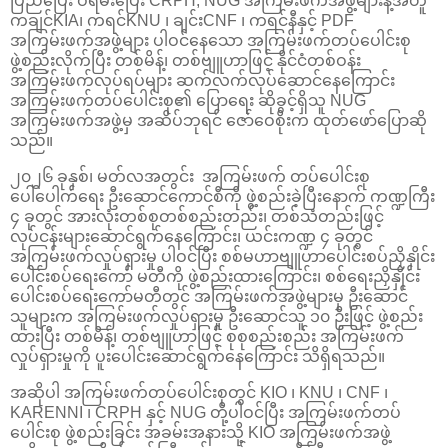
ပြည်ပြေး ဝရမ်းပြေး CRPH, NUG အကြမ်းဖက်အဖွဲ့များနဲ့အတူ
ကချင်KIA၊ ကရင်KNU ၊ ချင်းCNF ၊ ကရင်နီနှင့် PDF
အကြမ်းဖက်အဖွဲ့များ ပါဝင်နေသော အကြမ်းဖက်တပ်ပေါင်းစု
ဖွဲ့စည်းလိုက်ပြီး တစ်မိန့်၊ တစ်ဗျူဟာဖြင့် နိုင်ငံတစ်ဝန်း
အကြမ်းဖက်လုပ်ရပ်များ ဆက်လက်လုပ်ဆောင်နေကြောင်း
အကြမ်းဖက်တပ်ပေါင်းစု၏ ပြောရေး ဆိုခွင့်ရှိသူ NUG
အကြမ်းဖက်အဖွဲ့မှ အဆိပ်ဘုရင် ဇော်ဝေစိုးက ထုတ်ဖော်ပြောဆို
သည်။
၂၀၂၆ ခုနှစ်၊ မတ်လအတွင်း အကြမ်းဖက် တပ်ပေါင်းစု
ပေါ်ပေါက်ရေး ဦးဆောင်ကောင်စီကို ဖွဲ့စည်းခဲ့ပြီးနောက် ကဏ္ဍကြီး
၄ ခုတွင် အားလုံးတစ်စုတစ်စည်းတည်း၊ တစ်သံတည်းဖြင့်
လုပ်ငန်းများဆောင်ရွက်နေကြောင်း၊ ယင်းကဏ္ဍ ၄ ခုတွင်
အကြမ်းဖက်လှုပ်ရှားမှု ပါဝင်ပြီး စစ်မဟာဗျူဟာပေါင်းစပ်ညှိနှိုင်း
ပေါင်းစပ်ရေးကော် မတီကို ဖွဲ့စည်းထားကြောင်း၊ စစ်ရေးညှိနှိုင်း
ပေါင်းစပ်ရေးကော်မတီတွင် အကြမ်းဖက်အဖွဲ့များမှ ဦးဆောင်
သူများက အကြမ်းဖက်လှုပ်ရှားမှု ဦးဆောင်သူ ၁၀ ဦးဖြင့် ဖွဲ့စည်း
ထားပြီး တစ်မိန့်၊ တစ်ဗျူဟာဖြင့် စုစုစည်းစည်း အကြမ်းဖက်
လှုပ်ရှားမှုကို ပူးပေါင်းဆောင်ရွက်နေကြောင်း သိရှိရသည်။
အဆိုပါ အကြမ်းဖက်တပ်ပေါင်းစုတွင် KIO ၊ KNU ၊ CNF ၊
KARENNI ၊ CRPH နှင့် NUG တို့ပါဝင်ပြီး အကြမ်းဖက်တပ်
ပေါင်းစု ဖွဲ့စည်းခြင်း အခမ်းအနားသို့ KIO အကြမ်းဖက်အဖွဲ့