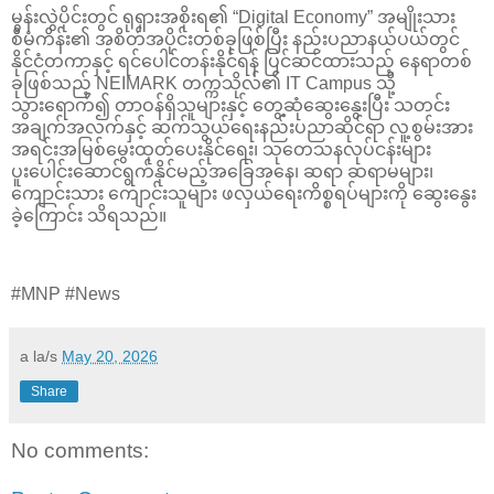
မွန်းလွဲပိုင်းတွင် ရုရှားအစိုးရ၏ “Digital Economy” အမျိုးသား
စီမံကိန်း၏ အစိတ်အပိုင်းတစ်ခုဖြစ်ပြီး နည်းပညာနယ်ပယ်တွင်
နိုင်ငံတကာနှင့် ရင်ပေါင်တန်းနိုင်ရန် ပြင်ဆင်ထားသည့် နေရာတစ်
ခုဖြစ်သည့် NEIMARK တက္ကသိုလ်၏ IT Campus သို့
သွားရောက်၍ တာဝန်ရှိသူများနှင့် တွေ့ဆုံဆွေးနွေးပြီး သတင်း
အချက်အလက်နှင့် ဆက်သွယ်ရေးနည်းပညာဆိုင်ရာ လူ့စွမ်းအား
အရင်းအမြစ်မွေးထုတ်ပေးနိုင်ရေး၊ သုတေသနလုပ်ငန်းများ
ပူးပေါင်းဆောင်ရွက်နိုင်မည့်အခြေအနေ၊ ဆရာ ဆရာမများ၊
ကျောင်းသား ကျောင်းသူများ ဖလှယ်ရေးကိစ္စရပ်များကို ဆွေးနွေး
ခဲ့ကြောင်း သိရသည်။
#MNP #News
a la/s
May 20, 2026
Share
No comments: