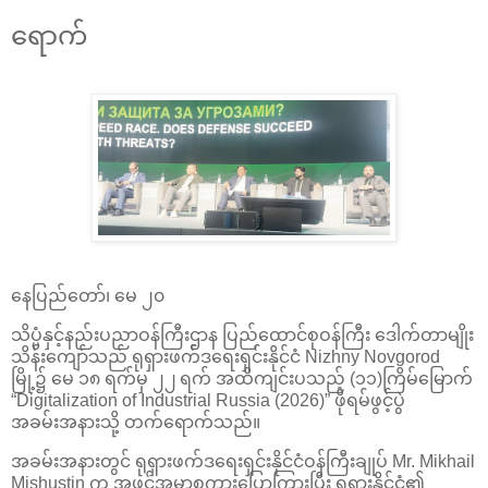
ရောက်
နေပြည်တော်၊ မေ ၂၀
သိပ္ပံနှင့်နည်းပညာဝန်ကြီးဌာန ပြည်ထောင်စုဝန်ကြီး ဒေါက်တာမျိုး
သိန်းကျော်သည် ရုရှားဖက်ဒရေးရှင်းနိုင်ငံ Nizhny Novgorod
မြို့၌ မေ ၁၈ ရက်မှ ၂၂ ရက် အထိကျင်းပသည့် (၁၁)ကြိမ်မြောက်
“Digitalization of Industrial Russia (2026)” ဖိုရမ်ဖွင့်ပွဲ
အခမ်းအနားသို့ တက်ရောက်သည်။
အခမ်းအနားတွင် ရုရှားဖက်ဒရေးရှင်းနိုင်ငံဝန်ကြီးချုပ် Mr. Mikhail
Mishustin က အဖွင့်အမှာစကားပြောကြားပြီး ရုရှားနိုင်ငံ၏