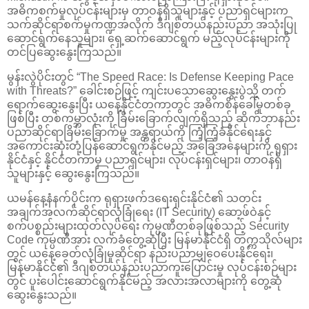
အဓိကစက်မှုလုပ်ငန်းများမှ တာဝန်ရှိသူများနှင့် ပညာရှင်များက
သက်ဆိုင်ရာစက်မှုကဏ္ဍအလိုက် ဒီဂျစ်တယ်နည်းပညာ အသုံးပြု
ဆောင်ရွက်နေသူများ၊ ရှေ့ဆက်ဆောင်ရွက် မည့်လုပ်ငန်းများကို
တင်ပြဆွေးနွေးကြသည်။
မွန်းလွဲပိုင်းတွင် “The Speed Race: Is Defense Keeping Pace
with Threats?” ခေါင်းစဉ်ဖြင့် ကျင်းပသောဆွေးနွေးပွဲသို့ တက်
ရောက်ဆွေးနွေးပြီး ယနေ့နိုင်ငံတကာတွင် အဓိကစိန်ခေါ်မှုတစ်ခု
ဖြစ်ပြီး တစ်ကမ္ဘာလုံးကို ခြိမ်းခြောက်လျက်ရှိသည့် ဆိုက်ဘာနည်း
ပညာဆိုင်ရာခြိမ်းခြောက်မှု အန္တရာယ်ကို ကြံ့ကြံ့ခံနိုင်ရေးနှင့်
အကောင်းဆုံးတုံ့ပြန်ဆောင်ရွက်နိုင်မည့် အခြေအနေများကို ရုရှား
နိုင်ငံနှင့် နိုင်ငံတကာမှ ပညာရှင်များ၊ လုပ်ငန်းရှင်များ၊ တာဝန်ရှိ
သူများနှင့် ဆွေးနွေးကြသည်။
ယမန်နေ့နံနက်ပိုင်းက ရုရှားဖက်ဒရေးရှင်းနိုင်ငံ၏ သတင်း
အချက်အလက်ဆိုင်ရာလုံခြုံရေး (IT Security) ဆော့ဖ်ဝဲနှင့်
စက်ပစ္စည်းများထုတ်လုပ်ရေး ကုမ္ပဏီတစ်ခုဖြစ်သည့် Security
Code ကုမ္ပဏီအား လက်ခံတွေ့ဆုံပြီး မြန်မာနိုင်ငံရှိ တက္ကသိုလ်များ
တွင် ယနေ့ခေတ်လုံခြုံမှုဆိုင်ရာ နည်းပညာမျှဝေပေးနိုင်ရေး၊
မြန်မာနိုင်ငံ၏ ဒီဂျစ်တယ်နည်းပညာကူးပြောင်းမှု လုပ်ငန်းစဉ်များ
တွင် ပူးပေါင်းဆောင်ရွက်နိုင်မည့် အလားအလာများကို တွေ့ဆုံ
ဆွေးနွေးသည်။