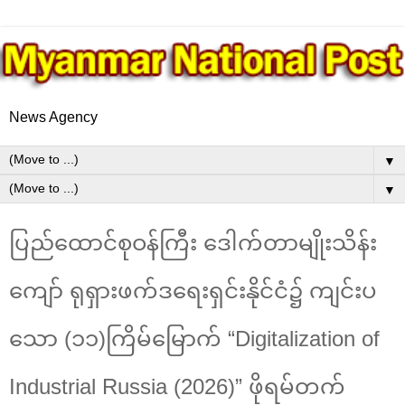
News Agency
▼
▼
ပြည်ထောင်စုဝန်ကြီး ဒေါက်တာမျိုးသိန်း
ကျော် ရုရှားဖက်ဒရေးရှင်းနိုင်ငံ၌ ကျင်းပ
သော (၁၁)ကြိမ်မြောက် “Digitalization of
Industrial Russia (2026)” ဖိုရမ်တက်