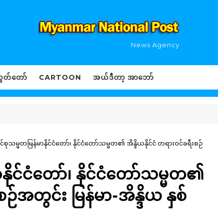
News Agency
ွှတ်တော်
CARTOON
အယ်ဒီတာ့ အာဘော်
စုသမ္မတမြန်မာနိုင်ငံတော်၊ နိုင်ငံတော်သမ္မတ၏ အိန္ဒိယနိုင်ငံ တရားဝင်ခရီးစဉ်
ိုင်ငံတော်၊ နိုင်ငံတော်သမ္မတ၏
စဉ်အတွင်း မြန်မာ-အိန္ဒိယ နှစ်