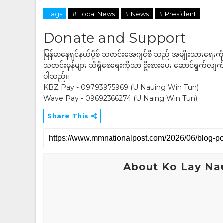
Tags
# Local News
# News
# President
Donate and Support
မြန်မာနေရှင်နယ်ပို့စ် သတင်းအေဂျင်စီ သည် အမျိုးသားရေးက
သတင်းမှန်များ သိရှိစေရေးကိုသာ ဦးစားပေး ဆောင်ရွက်လျက်ရှိပါသည
ပါသည်။
KBZ Pay - 09793975969 (U Nauing Win Tun)
Wave Pay - 09692366274 (U Naing Win Tun)
Share This
About Ko Lay Na