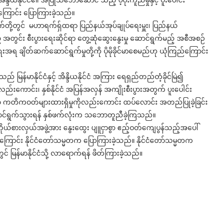
ယနိုင်ငံ၏ အပြုသဘောဆောင် သည့် ပံ့ပိုးကူညီမှုနှင့် ပူးပေါင်း
 ကြောင်း ပြောကြားခဲ့သည်။
တို့တွင် မဟာရက်ရှ်ထရာ ပြည်နယ်အုပ်ချုပ်ရေးမှူး၊ ပြည်နယ်
ခရီးစဉ် အတွင်း စီးပွားရေးဆိုင်ရာ တွေ့ဆုံဆွေးနွေးမှု ဆောင်ရွက်မည့် အစီအစဉ်
းပွားရေးအရ ချိတ်ဆက်ဆောင်ရွက်မှုတို့ကို ပိုမိုခိုင်မာစေမည်ဟု ယုံကြည်ကြောင်း
 မြန်မာနိုင်ငံနှင့် အိန္ဒိယနိုင်ငံ အကြား ရေရှည်တည်တံ့ခိုင်မြဲ၍
ည်းကောင်း၊ နှစ်နိုင်ငံ အပြန်အလှန် အကျိုးစီးပွားအတွက် ပူးပေါင်း
သော ကတိကဝတ်များထားရှိမှုကိုလည်းကောင်း ထပ်လောင်း အတည်ပြုခဲ့ခြင်း
ာင်ရွက်သွားရန် နှစ်ဖက်လုံးက သဘောတူညီခဲ့ကြသည်။
်မာကိုယ်စားလှယ်အဖွဲ့အား နွေးထွေး ပျူငှာစွာ ဧည့်ဝတ်ကျေပွန်သည့်အပေါ်
ရှိကြောင်း နိုင်ငံတော်သမ္မတက ပြောကြားခဲ့သည်။ နိုင်ငံတော်သမ္မတက
င် မြန်မာနိုင်ငံသို့ လာရောက်ရန် ဖိတ်ကြားခဲ့သည်။