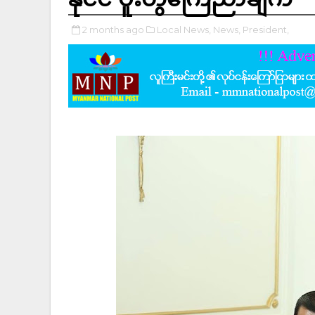
2 months ago
Local News,
News,
President,