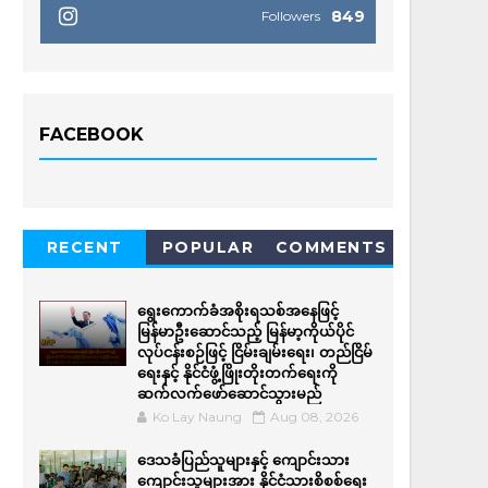
849
Followers
FACEBOOK
RECENT
POPULAR
COMMENTS
ရွေးကောက်ခံအစိုးရသစ်အနေဖြင့်
မြန်မာဦးဆောင်သည့် မြန်မာ့ကိုယ်ပိုင်
လုပ်ငန်းစဉ်ဖြင့် ငြိမ်းချမ်းရေး၊ တည်ငြိမ်
ရေးနှင့် နိုင်ငံဖွံ့ဖြိုးတိုးတက်ရေးကို
ဆက်လက်ဖော်ဆောင်သွားမည်
Ko Lay Naung
Aug 08, 2026
ဒေသခံပြည်သူများနှင့် ကျောင်းသား
ကျောင်းသူများအား နိုင်ငံသားစိစစ်ရေး