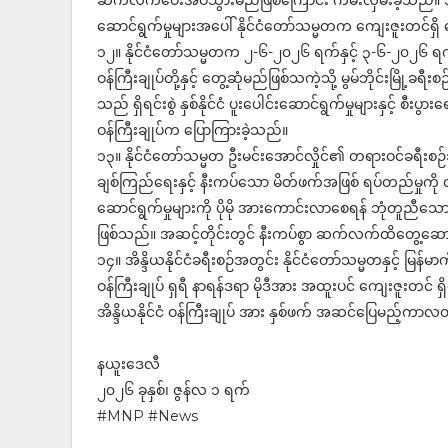
ဆက်လက်ပေးအပ်သွားမည်ဖြစ်ကြောင်း ကမ်းလှမ်းခဲ့သည်။ အိန္ဒိ
ဆောင်ရွက်မှုများအပေါ် နိုင်ငံတော်သမ္မတက ကျေးဇူးတင်ရှိ
၁၂။ နိုင်ငံတော်သမ္မတက ၂-၆-၂၀၂၆ ရက်နှင့် ၃-၆-၂၀၂၆ ရက်
ဝန်ကြီးချုပ်တို့နှင့် တွေ့ဆုံမည်ဖြစ်သကဲ့သို့ မွမ်ဘိုင်းမြို့
သည် ရှိရင်းစွဲ နှစ်နိုင်ငံ ပူးပေါင်းဆောင်ရွက်မှုများနှင့် စီ
ဝန်ကြီးချုပ်က ပြောကြားခဲ့သည်။
၁၃။ နိုင်ငံတော်သမ္မတ ဦးမင်းအောင်လှိုင်၏ တရားဝင်ခရီးစဉ်သည်
ချစ်ကြည်ရေးနှင့် နီးကပ်သော မိတ်ဖက်အဖြစ် ရပ်တည်မှုကို လ
ဆောင်ရွက်မှုများကို ပိုမို အားကောင်းလာစေရန် ဘုံတူညီ
ဖြစ်သည်။ အဆင့်တိုင်းတွင် နီးကပ်စွာ ဆက်လက်ထိတွေ့ဆေ
၁၄။ အိန္ဒိယနိုင်ငံခရီးစဉ်အတွင်း နိုင်ငံတော်သမ္မတနှင့် မြန
ဝန်ကြီးချုပ် ရှရီ နာရန်ဒရာ မိုဒီအား အထူးပင် ကျေးဇူးတင် 
အိန္ဒိယနိုင်ငံ ဝန်ကြီးချုပ် အား နှစ်ဖက် အဆင်ပြေမည့်ကာလတွ
နယူးဒေလီ
၂၀၂၆ ခုနှစ်၊ ဇွန်လ ၁ ရက်
#MNP #News