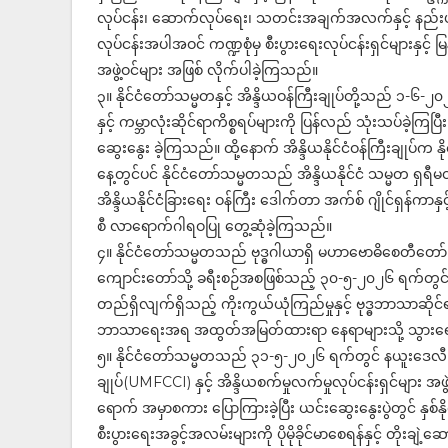
လုပ်ငန်း၊ ဆောက်လုပ်ရေး၊ သတင်းအချက်အလက်နှင့် နည်းပ
လုပ်ငန်းအပါအဝင် ကဏ္ဍစုံမှ စီးပွားရေးလုပ်ငန်းရှင်များနှင့
အဖွဲ့ဝင်များ အဖြစ် လိုက်ပါခဲ့ကြသည်။
၃။ နိုင်ငံတော်သမ္မတနှင့် အိန္ဒိယဝန်ကြီးချုပ်တို့သည် ၁-
နှင့် ကမ္ဘာလုံးဆိုင်ရာကိစ္စရပ်များကို ပြန်လည် သုံးသပ်ခဲ့
ဆွေးနွေး ခဲ့ကြသည်။ ထို့နောက် အိန္ဒိယနိုင်ငံဝန်ကြီးချုပ်က
နေ့တွင်ပင် နိုင်ငံတော်သမ္မတသည် အိန္ဒိယနိုင်ငံ သမ္မတ ရှရီမ
အိန္ဒိယနိုင်ငံခြားရေး ဝန်ကြီး ဒေါက်တာ အက်စ် ဂျိုင်ရှန်ကာနှင
စီ လာရောက်ဂါရဝပြု တွေ့ဆုံခဲ့ကြသည်။
၄။ နိုင်ငံတော်သမ္မတသည် ဗုဒ္ဓဂါယာရှိ မဟာဗောဓိစေတီတော်၊
ကျောင်းတော်သို့ ခရီးစဉ်အစဖြစ်သည့် ၃၀-၅-၂၀၂၆ ရက်တွင်
တည်ရှိလျက်ရှိသည့် ကိုးကွယ်ယုံကြည်မှုနှင့် ဗုဒ္ဓဘာသာဆိုင
ဘာသာရေးအရ အထွတ်အမြတ်ထားရာ နေရာများသို့ သွားရောက်ခဲ
၅။ နိုင်ငံတော်သမ္မတသည် ၃၁-၅-၂၀၂၆ ရက်တွင် နယူးဒေလီမြို
ချုပ်(UMFCCI) နှင့် အိန္ဒိယစက်မှုလက်မှုလုပ်ငန်းရှင်များ အဖွဲ့
ရောက် အမှာစကား ပြောကြားခဲ့ပြီး ယင်းဆွေးနွေးပွဲတွင် နှစ်နိုင်
စီးပွားရေးအခွင့်အလမ်းများကို ပိုမိုခိုင်မာစေရန်နှင့် တိုးချဲ့