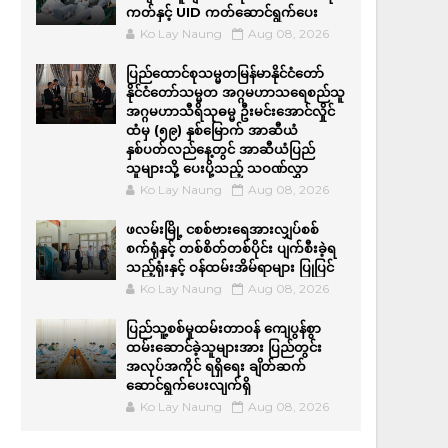
ကတ်နှင့် UID ကတ်ဆောင်ရွက်ပေး
Ko Lay Naung
Aug 08, 2026
ပြည်ထောင်စုသမ္မတမြန်မာနိုင်ငံတော်
နိုင်ငံတော်သမ္မတ အဂ္ဂမဟာသရေစည်သူ
အဂ္ဂမဟာသီရိသုဓမ္မ ဦးမင်းအောင်လှိုင်
ထံမှ (၅၉) နှစ်မြောက် အာဆီယံ
နှစ်ပတ်လည်နေ့တွင် အာဆီယံပြည်
သူများသို့ ပေးပို့သည့် သဝဏ်လွှာ
Ko Lay Naung
Aug 08, 2026
ဖလမ်းမြို့ ငစစ်ဗားရေအားလျှပ်စစ်
စက်ရုံနှင့် တစ်စိတ်တစ်ပိုင်း ပျက်စီးခဲ့ရ
သည့်ရုံးနှင့် ဝန်ထမ်းအိမ်ရာများ ပြုပြင်
Ko Lay Naung
Aug 08, 2026
ပြည်သူ့စစ်မှုထမ်းတာဝန် ကျေပွန်စွာ
ထမ်းဆောင်ခဲ့သူများအား ပြည်တွင်း
အလုပ်အကိုင် ရရှိရေး ချိတ်ဆက်
ဆောင်ရွက်ပေးလျက်ရှိ
Ko Lay Naung
Aug 08, 2026