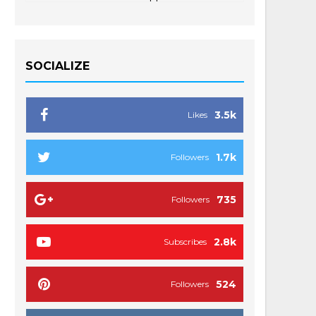
SOCIALIZE
3.5k
Likes
1.7k
Followers
735
Followers
2.8k
Subscribes
524
Followers