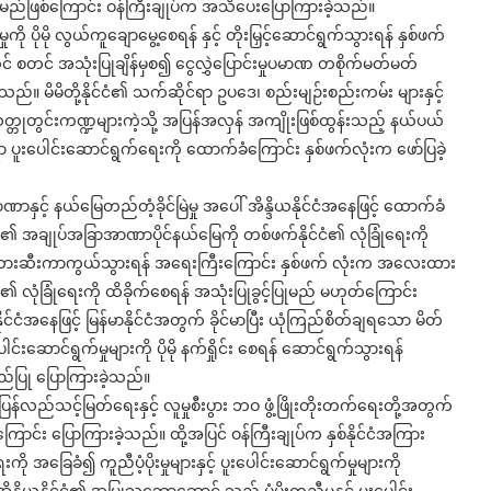
းမည်ဖြစ်ကြောင်း ဝန်ကြီးချုပ်က အသိပေးပြောကြားခဲ့သည်။
ကို ပိုမို လွယ်ကူချောမွေ့စေရန် နှင့် တိုးမြှင့်ဆောင်ရွက်သွားရန် နှစ်ဖက်
 စတင် အသုံးပြုချိန်မှစ၍ ငွေလွှဲပြောင်းမှုပမာဏ တစိုက်မတ်မတ်
်။ မိမိတို့နိုင်ငံ၏ သက်ဆိုင်ရာ ဥပဒေ၊ စည်းမျဉ်းစည်းကမ်း များနှင့်
 သတ္တုတွင်းကဏ္ဍများကဲ့သို့ အပြန်အလှန် အကျိုးဖြစ်ထွန်းသည့် နယ်ပယ်
ှုဆိုင်ရာ ပူးပေါင်းဆောင်ရွက်ရေးကို ထောက်ခံကြောင်း နှစ်ဖက်လုံးက ဖော်ပြခဲ့
င့် နယ်မြေတည်တံ့ခိုင်မြဲမှု အပေါ် အိန္ဒိယနိုင်ငံအနေဖြင့် ထောက်ခံ
ု့၏ အချုပ်အခြာအာဏာပိုင်နယ်မြေကို တစ်ဖက်နိုင်ငံ၏ လုံခြုံရေးကို
ို တားဆီးကာကွယ်သွားရန် အရေးကြီးကြောင်း နှစ်ဖက် လုံးက အလေးထား
ံ၏ လုံခြုံရေးကို ထိခိုက်စေရန် အသုံးပြုခွင့်ပြုမည် မဟုတ်ကြောင်း
်ငံအနေဖြင့် မြန်မာနိုင်ငံအတွက် ခိုင်မာပြီး ယုံကြည်စိတ်ချရသော မိတ်
ေါင်းဆောင်ရွက်မှုများကို ပိုမို နက်ရှိုင်း စေရန် ဆောင်ရွက်သွားရန်
ပြု ပြောကြားခဲ့သည်။
ပြန်လည်သင့်မြတ်ရေးနှင့် လူမှုစီးပွား ဘဝ ဖွံ့ဖြိုးတိုးတက်ရေးတို့အတွက်
ာင်း ပြောကြားခဲ့သည်။ ထို့အပြင် ဝန်ကြီးချုပ်က နှစ်နိုင်ငံအကြား
 အခြေခံ၍ ကူညီပံ့ပိုးမှုများနှင့် ပူးပေါင်းဆောင်ရွက်မှုများကို