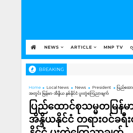
NEWS
ARTICLE
MNP TV
လ
BREAKING
Home
Local News
News
President
ပြည်ထောင်
အတွင်း မြန်မာ-အိန္ဒိယ နှစ်နိုင်ငံ ပူးတွဲကြေညာချက်
ပြည်ထောင်စုသမ္မတမြန်မာန
အိန္ဒိယနိုင်ငံ တရားဝင်ခရီး
နိုင်ငံ ပူးတွဲကြေညာချက်