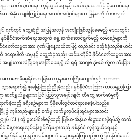
ညာ၊ ဆက်သွယ်ရေး၊ ကုန်သွယ်ရေးနှင့် သယ်ယူထောက်ပံ့ ပို့ဆောင်ရေး
် မြန်မာ-အိန္ဒိယ ချစ်ကြည်ရေးအသင်းအဖွဲ့ဝင်များက မြန်မာကိုယ်စားလှယ်
၆-၂၀၂၆ ရက်တွင် တွေ့ဆုံ၍ အပြန်အလှန် အကျိုးဖြစ်ထွန်းစေမည့် ဒေသတွင်း
ကြပြီး နှစ်နိုင်ငံဆက်ဆံရေးအတွက် ရှေ့ဆက်ဆောင်ရွက်မည့် လမ်းစဉ်များကို
 နိုင်ငံတော်သမ္မတအား ဂုဏ်ပြုနေ့လယ်စာဖြင့် တည်ခင်း ဧည့်ခံခဲ့သည်။ ယင်း
တီ ဒရောပါတီ မာမူနှင့် တွေ့ဆုံခဲ့သည်။ ယင်းမတိုင်မီ နိုင်ငံတော်သမ္မတအား
့် အမျိုးသားလုံခြုံရေးအကြံပေးပုဂ္ဂိုလ် ရှရီ အာဂျစ် ဒိုဗယ် တို့က သီးခြား
 မဟာဗောဓိဓမ္မရိပ်သာ မြန်မာ ဘုန်းတော်ကြီးကျောင်းနှင့် သုဇာတာ
 သွားရောက်၍ ဖူးမြော်ကြည်ညိုခဲ့သည်။ နှစ်နိုင်ငံအကြား ကာလရှည်ကြာ
်ရာ ဆက်နွှယ်မှုများအပြင် ပြည်သူအချင်းချင်း ထိတွေ့ ဆက်ဆံမှုကို
့သည့် ခရီးစဉ်များက ပိုမိုပေါ်လွင်ထင်ရှားစေခဲ့ပါသည်။
့၌ ကုန်သည်များနှင့် စက်မှု လက်မှုလုပ်ငန်းရှင်များအသင်း
ချုပ် (CII) တို့ ပူးပေါင်းစီစဉ်သည့် မြန်မာ-အိန္ဒိယ စီးပွားရေးဖိုရမ်သို့ တက်
ငံ စီးပွားရေးလုပ်ငန်းရှင်ကြီးများသည် နှစ်နိုင်ငံ ကုန်သွယ်ရေးနှင့်
ဆောင်ရွက်နိုင်မည့် နည်းလမ်းများကို ဆွေးနွေးခဲ့ကြသည်။ ထို့ပြင် နိုင်ငံတော်