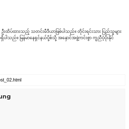
ို ဦးထိပ်ထားသည့် သတင်းမီဒီယာဖြစ်ပါသည်။ တိုင်းရင်းသား ပြည်သူများ
်။ မြန်မာနေရှင်နယ်ပို့စ်သို့ အနှောင်အဖွဲ့ကင်းစွာ ကူညီပံ့ပိုးနိုင်
ung