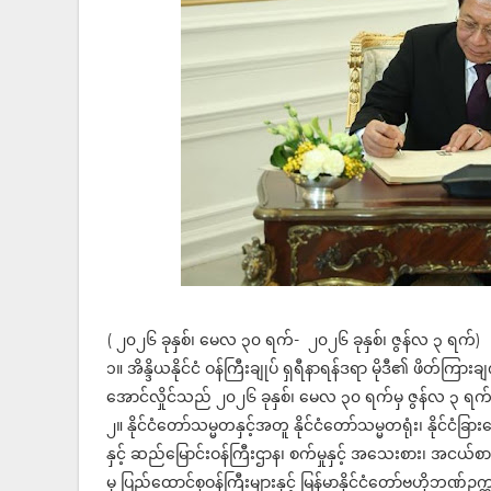
( ၂၀၂၆ ခုနှစ်၊ မေလ ၃၀ ရက်- ၂၀၂၆ ခုနှစ်၊ ဇွန်လ ၃ ရက်)
၁။ အိန္ဒိယနိုင်ငံ ဝန်ကြီးချုပ် ရှရီနာရန်ဒရာ မိုဒီ၏ ဖိတ်ကြာ
အောင်လှိုင်သည် ၂၀၂၆ ခုနှစ်၊ မေလ ၃၀ ရက်မှ ဇွန်လ ၃ ရက်အ
၂။ နိုင်ငံတော်သမ္မတနှင့်အတူ နိုင်ငံတော်သမ္မတရုံး၊ နိုင်ငံခြ
နှင့် ဆည်မြောင်းဝန်ကြီးဌာန၊ စက်မှုနှင့် အသေးစား၊ အငယ်စား၊
မှ ပြည်ထောင်စုဝန်ကြီးများနှင့် မြန်မာနိုင်ငံတော်ဗဟိုဘဏ်ဥက္က