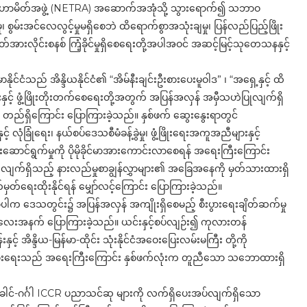
မဟာမိတ်အဖွဲ့ (NETRA) အဆောက်အအုံသို့ သွားရောက်၍ သဘာဝ
ု၊ စွမ်းအင်လေလွင့်မှုမရှိစေဘဲ ထိရောက်စွာအသုံးချမှု၊ ပြန်လည်ပြည့်ဖြိုး
ဓာတ်အားလိုင်းစနစ် ကြံ့ခိုင်မှုရှိစေရေးတို့အပါအဝင် အဆင့်မြင့်သုတေသနနှင့်
နိုင်ငံသည် အိန္ဒိယနိုင်ငံ၏ “အိမ်နီးချင်းဦးစားပေးမူဝါဒ” ၊ “အရှေ့နှင့် ထိ
ှင့် ဖွံ့ဖြိုးတိုးတက်စေရေးတို့အတွက် အပြန်အလှန် အမှီသဟဲပြုလျက်ရှိ
် တည်ရှိကြောင်း ပြောကြားခဲ့သည်။ နှစ်ဖက် ဆွေးနွေးရာတွင်
ံခြုံရေး၊ နယ်စပ်ဒေသစီမံခန့်ခွဲမှု၊ ဖွံ့ဖြိုးရေးအကူအညီများနှင့်
င်းဆောင်ရွက်မှုကို ပိုမိုခိုင်မာအားကောင်းလာစေရန် အရေးကြီးကြောင်း
ျက်ရှိသည့် နားလည်မှုစာချွန်လွှာများ၏ အခြေအနေကို မှတ်သားထားရှိ
က်မှတ်ရေးထိုးနိုင်ရန် မျှော်လင့်ကြောင်း ပြောကြားခဲ့သည်။
လာပါက ဒေသတွင်း၌ အပြန်အလှန် အကျိုးရှိစေမည့် စီးပွားရေးချိတ်ဆက်မှု
်း အလေးအနက် ပြောကြားခဲ့သည်။ ယင်းနှင့်စပ်လျဉ်း၍ ကုလားတန်
့် အိန္ဒိယ-မြန်မာ-ထိုင်း သုံးနိုင်ငံအဝေးပြေးလမ်းမကြီး တို့ကို
်သွားရေးသည် အရေးကြီးကြောင်း နှစ်ဖက်လုံးက တူညီသော သဘောထားရှိ
ေါင်-ဂင်္ဂါ ICCR ပညာသင်ဆု များကို လက်ရှိပေးအပ်လျက်ရှိသော