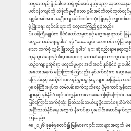
သမ္မတသည် နွိုင်ဒါဒေသရှိ စွမ်းအင် နည်းပညာ သုတေသန
ပတ်ဝန်းကျင်ကို ထိခိုက်မှုမရှိသော စွမ်းအင်တီထွင်ထုတ်လုပ်မှ
မြဲစွမ်းအင်အား အချိုးကျ ပေါင်းစပ်အသုံးပြုမှုနှင့် လျှပ်စစ်
ဖွံ့ဖြိုးရေး လုပ်ငန်းများကို လေ့လာကြည့်ရှုခဲ့သည်။
၆။ ဝန်ကြီးချုပ်က နိုင်ငံတော်သမ္မတနှင့် ဆွေးနွေးရာတွင် မြန်မာ
တွေ့ဆက်ဆံရေးမူဝါဒ” နှင့် “ဒေသတွင်း ဘေးကင်း လုံခြုံရေးန
သော ဘက်စုံ လွှမ်းခြုံသည့် မူဝါဒ” များ ဆုံစည်းရာနေရာတွင
ကုန်သွယ်ရေးနှင့် စီးပွားရေးအရ ဆက်ဆံရေး၊ ကာကွယ်ရေးနှင့် လု
ယဉ်ကျေးမှုဆိုင်ရာ ဖလှယ်မှုများ အပါအဝင် နှစ်နိုင်ငံ ပူးပေါ
အလေးအနက် ပြောကြားခဲ့ကြသည်။ နှစ်ဖက်လုံးက ဆွေးနွေးလ
ကြောင်းနှင့် အဆိုပါ နားလည်မှုစာချွန်လွှာများ အမြန်ဆုံး လ
၇။ ဝန်ကြီးချုပ်က လမ်းပန်းဆက်သွယ်ရေး ပိုမိုကောင်းမွန်
များနှင့် နှစ်နိုင်ငံ စည်ပင်ထွန်းကားလာစေမည်ဖြစ်ကြောင
မြစ်ကြောင်းဘက်စုံသုံး ဖြတ်သန်းသယ်ယူပို့ဆောင်ရေးစီမံကိန်းနှင
အပြီးသတ်နိုင်ရေးအတွက် နီးကပ်စွာ ပူးပေါင်းဆောင်ရွက
ကြသည်။
၈။ ၂၀၂၆ ခုနှစ်မှစတင်၍ မြန်မာကျောင်းသားများအတွက် မဲခ