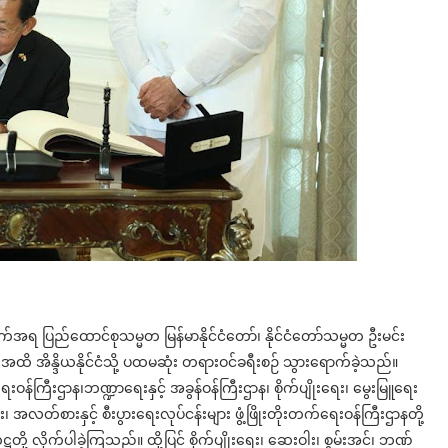
းချက်အရ ပြည်ထောင်စုသမ္မတ မြန်မာနိုင်ငံတော်၊ နိုင်ငံတော်သမ္မတ ဦးမင်း
ထိ အိန္ဒိယနိုင်ငံသို့ ပထမဆုံး တရားဝင်ခရီးစဉ် သွားရောက်ခဲ့သည်။
ားရေးဝန်ကြီးဌာန၊ဘဏ္ဍာရေးနှင့် အခွန်ဝန်ကြီးဌာန၊ စိုက်ပျိုးရေး၊ မွေးမြူရေး
 အလတ်စားနှင့် စီးပွားရေးလုပ်ငန်းများ ဖွံ့ဖြိုးတိုးတက်ရေးဝန်ကြီးဌာနတို့
ဋ္ဌတို့ လိုက်ပါခဲ့ကြသည်။ ထို့ပြင် စိုက်ပျိုးရေး၊ ဆေးဝါး၊ စွမ်းအင်၊ ဘဏ်