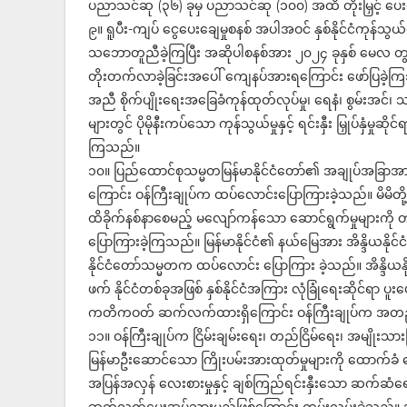
ပညာသင်ဆု (၃၆) ခုမှ ပညာသင်ဆု (၁၀၀) အထိ တိုးမြှင့် ပေ
၉။ ရူပီး-ကျပ် ငွေပေးချေမှုစနစ် အပါအဝင် နှစ်နိုင်ငံကုန်သွယ်မှု
သဘောတူညီခဲ့ကြပြီး အဆိုပါစနစ်အား ၂၀၂၄ ခုနှစ် မေလ တွင်
တိုးတက်လာခဲ့ခြင်းအပေါ် ကျေနပ်အားရကြောင်း ဖော်ပြခဲ့ကြသည
အညီ စိုက်ပျိုးရေးအခြေခံကုန်ထုတ်လုပ်မှု၊ ရေနံ၊ စွမ်းအင်၊
များတွင် ပိုမိုနီးကပ်သော ကုန်သွယ်မှုနှင့် ရင်းနှီး မြှုပ်နှံမ
ကြသည်။
၁၀။ ပြည်ထောင်စုသမ္မတမြန်မာနိုင်ငံတော်၏ အချုပ်အခြာအာဏာနှ
ကြောင်း ဝန်ကြီးချုပ်က ထပ်လောင်းပြောကြားခဲ့သည်။ မိမိတိ
ထိခိုက်နစ်နာစေမည့် မလျော်ကန်သော ဆောင်ရွက်မှုများက
ပြောကြားခဲ့ကြသည်။ မြန်မာနိုင်ငံ၏ နယ်မြေအား အိန္ဒိယနိုင်င
နိုင်ငံတော်သမ္မတက ထပ်လောင်း ပြောကြား ခဲ့သည်။ အိန္ဒိယနိုင
ဖက် နိုင်ငံတစ်ခုအဖြစ် နှစ်နိုင်ငံအကြား လုံခြုံရေးဆိုင်ရာ ပူးပ
ကတိကဝတ် ဆက်လက်ထားရှိကြောင်း ဝန်ကြီးချုပ်က အတည်
၁၁။ ဝန်ကြီးချုပ်က ငြိမ်းချမ်းရေး၊ တည်ငြိမ်ရေး၊ အမျိုးသား
မြန်မာဦးဆောင်သော ကြိုးပမ်းအားထုတ်မှုများကို ထောက်ခံ ကြေ
အပြန်အလှန် လေးစားမှုနှင့် ချစ်ကြည်ရင်းနှီးသော ဆက်ဆံရေးကို