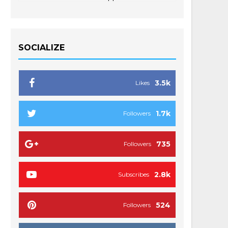
SOCIALIZE
3.5k
Likes
1.7k
Followers
735
Followers
2.8k
Subscribes
524
Followers