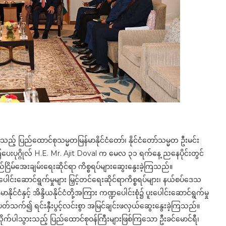
နေသည့် ပြည်ထောင်စုသမ္မတမြန်မာနိုင်ငံတော်၊ နိုင်ငံတော်သမ္မတ ဦးမင်း
အကြံပေးပုဂ္ဂိုလ် H.E. Mr. Ajit Doval က မေလ ၃၁ ရက်နေ့ ညနေပိုင်းတွင်
ငြိမ်အေးချမ်းရေးဆိုင်ရာ ကိစ္စရပ်များဆွေးနွေးခဲ့ကြသည်။
့်ပူးပေါင်းဆောင်ရွက်မှုများ မြှင့်တင်ရေးဆိုင်ရာကိစ္စရပ်များ၊ နယ်စပ်ဒေသ
ာနိုင်ငံနှင့် အိန္ဒိယနိုင်ငံတို့အကြား ကဏ္ဍပေါင်းစုံ၌ ပူးပေါင်းဆောင်ရွက်မှု
်ပတ်သက်၍ ရင်းနှီးပွင့်လင်းစွာ အမြင်ချင်းဖလှယ်ဆွေးနွေးခဲ့ကြသည်။
င်လိုက်ပါသွားသည့် ပြည်ထောင်စုဝန်ကြီးများဖြစ်ကြသော ဦးခင်မောင်ရီ၊