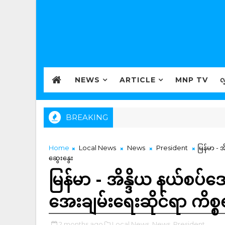
NEWS
ARTICLE
MNP TV
လ
BREAKING
Home
Local News
News
President
မြန်မာ - 
ဆွေးနွေး
မြန်မာ - အိန္ဒိယ နယ်စပ်ဒေ
အေးချမ်းရေးဆိုင်ရာ ကိစ္စ
2 months ago
Local News,
News,
President,