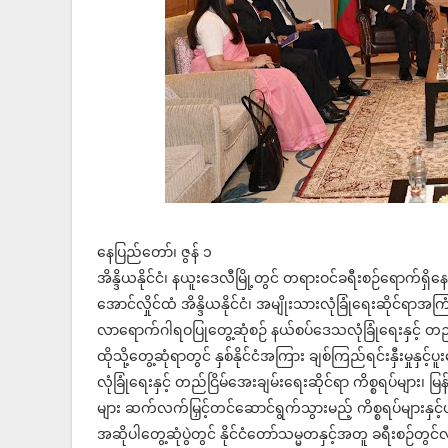
နေပြည်တော်၊ ဇွန် ၁
အိန္ဒိယနိုင်ငံ၊ နယူးဒေလီမြို့တွင် တရားဝင်ခရီးစဉ်ရောက်ရှိ
အောင်လှိုင်ထံ အိန္ဒိယနိုင်ငံ၊ အမျိုးသားလုံခြုံရေးဆိုင်ရာ
လာရောက်ဂါရဝပြုတွေ့ဆုံစဉ် နယ်စပ်ဒေသလုံခြုံရေးနှင့် တည်
ထိုသို့တွေ့ဆုံရာတွင် နှစ်နိုင်ငံအကြား ချစ်ကြည်ရင်းနှီးမှုနှင
လုံခြုံရေးနှင့် တည်ငြိမ်အေးချမ်းရေးဆိုင်ရာ ကိစ္စရပ်များ၊ မြန်မ
များ ဆက်လက်မြှင့်တင်ဆောင်ရွက်သွားမည့် ကိစ္စရပ်များနှင့
အဆိုပါတွေ့ဆုံပွဲတွင် နိုင်ငံတော်သမ္မတနှင့်အတူ ခရီးစဉ်တွ