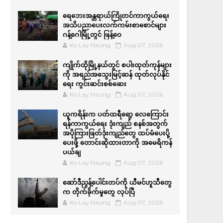
ရေဘေးအန္တရာယ်ကြိုတင်ကာကွယ်ရေး
အသိပညာပေးလက်ကမ်းစာစောင်များ
ဂန့်ဂေါမြို့တွင် ဖြန့်ဝေ
Ko Lay Naung
Aug 07, 2026
ကျိုက်ထိုမြို့နယ်တွင် စပါးထုတ်ကုန်များ
ကို အရည်အ‌သွေးမြင့်ဆန် ထုတ်လုပ်နိုင်
ရေး ကွင်းဆင်းစစ်ဆေး
Ko Lay Naung
Aug 07, 2026
ယူကရိန်းက ပတ်ထရီရော့ လေကြောင်း
ရန်ကာကွယ်ရေး ဒုံးကျည် စနစ်အတွက်
အပိုကြားဖြတ်ဒုံးကျည်တွေ ထပ်မံပေးပို့
ပေးဖို့ တောင်းဆိုထားတာကို အမေရိကန်
ပယ်ချ
Ko Lay Naung
Aug 07, 2026
ဆော်ဒီညွန့်ပေါင်းတပ်ကို ယီမင်ဟူသီတွေ
က တိုက်ခိုက်မှုတွေ လုပ်ပြီ
Ko Lay Naung
Aug 07, 2026