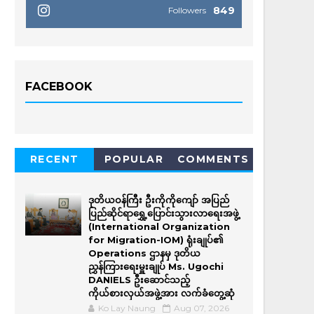
849
Followers
FACEBOOK
RECENT
POPULAR
COMMENTS
ဒုတိယဝန်ကြီး ဦးကိုကိုကျော် အပြည်
ပြည်ဆိုင်ရာရွှေ့ပြောင်းသွားလာရေးအဖွဲ့
(International Organization
for Migration-IOM) ရုံးချုပ်၏
Operations ဌာနမှ ဒုတိယ
ညွှန်ကြားရေးမှူးချုပ် Ms. Ugochi
DANIELS ဦးဆောင်သည့်
ကိုယ်စားလှယ်အဖွဲ့အား လက်ခံတွေ့ဆုံ
Ko Lay Naung
Aug 07, 2026