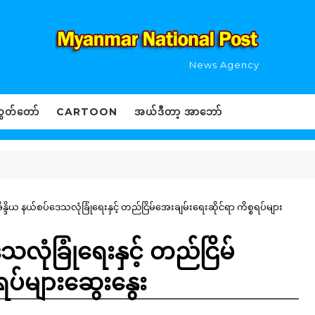
News Agency
ွှတ်တော်
CARTOON
အယ်ဒီတာ့ အာဘော်
အိန္ဒိယ နယ်စပ်ဒေသလုံခြုံရေးနှင့် တည်ငြိမ်အေးချမ်းရေးဆိုင်ရာ ကိစ္စရပ်များ
သလုံခြုံရေးနှင့် တည်ငြိမ်
ရပ်များဆွေးနွေး