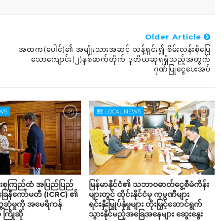
Older Article
အထက(ပေါင်)၏ အမျိုးသားအဆင့် သန့်ရှင်း၍ စိမ်းလန်းစိုပြေ
သောကျောင်း(၂)နှစ်ဆက်တိုက် ဒုတိယဆုရရှိသည့်အတွက်
ဂုဏ်ပြုငွေပေးအပ်
EWS
LOCAL NEWS
်းစုကြည်ထံ အပြည်ပြည်
မြန်မာနိုင်ငံ၏ သဘာဝဓာတ်ငွေ့စီမံကိန်း
်ခြေနီကော်မတီ (ICRC) ၏
များတွင် ထိုင်းနိုင်ငံမှ ကုမ္ပဏီများ
့ဆုံမှုကို အမေရိကန်
ရင်းနှီးမြှုပ်နှံမှုများ တိုးမြှင့်ဆောင်ရွက်
 ကြိုဆို
သွားနိုင်မည့်အခြေအနေများ ဆွေးနွေး