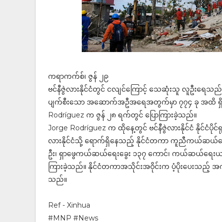
ကရာကက်စ်၊ ဇွန် ၂၉
ဗင်နီဇွဲလားနိုင်ငံတွင် ငလျင်ကြောင့် သေဆုံးသူ လူဦးရေသည
ပျက်စီးသော အဆောက်အဦအရေအတွက်မှာ ၇၇၄ ခု အထိ ရှိကြောင်
Rodríguez က ဇွန် ၂၈ ရက်တွင် ပြောကြားခဲ့သည်။
Jorge Rodríguez က ထိုနေ့တွင် ဗင်နီဇွဲလားနိုင်ငံ နိုင်ငံပိ
လားနိုင်ငံသို့ ရောက်ရှိနေသည့် နိုင်ငံတကာ ကူညီကယ်ဆယ
ဦး၊ ရှာဖွေကယ်ဆယ်‌ရေးခွေး ၁၃၇ ကောင်၊ ကယ်ဆယ်ရေးယာဉ် ၄
ကြားခဲ့သည်။ နိုင်ငံတကာအသိုင်းအဝိုင်းက ပံ့ပိုးပေးသည့
သည်။
Ref - Xinhua
#MNP #News