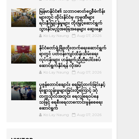
မြန်မာနိုင်ငံ၏ သဘာဝဓာတ်ငွေ့စီမံကိန်း
များတွင် ထိုင်းနိုင်ငံမှ ကုမ္ပဏီများ
ရင်းနှီးမြှုပ်နှံမှုများ တိုးမြှင့်ဆောင်ရွက်
သွားနိုင်မည့်အခြေအနေများ ဆွေးနွေး
Ko Lay Naung
Aug 07, 2026
နိုင်ငံတော်ဖွံ့ဖြိုးတိုးတက်ရေးဆောင်ရွက်
ရာတွင် ပတ်ဝန်းကျင်ထိန်းသိမ်းရေး
လုပ်ငန်းများ ဟန်ချက်ညီညီပေါင်းစပ်
ဆောင်ရွက်နိုင်ရန် လိုအပ်
Ko Lay Naung
Aug 07, 2026
ပုဇွန်တောင်ချောင်း ရေမြင့်တက်ခြင်းနှင့်
မိုးရွာသွန်းမှုများခြင်းတို့ကြောင့် ဒဂုံ
တက္ကသိုလ်အတွင်း ရေလျှံရေဝပ်နေ
သဖြင့် ရေစီးရေလာကောင်းမွန်စေရေး
ဆောင်ရွက်
Ko Lay Naung
Aug 07, 2026