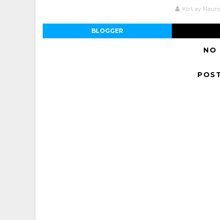
Ko Lay Naun
BLOGGER
NO
POS