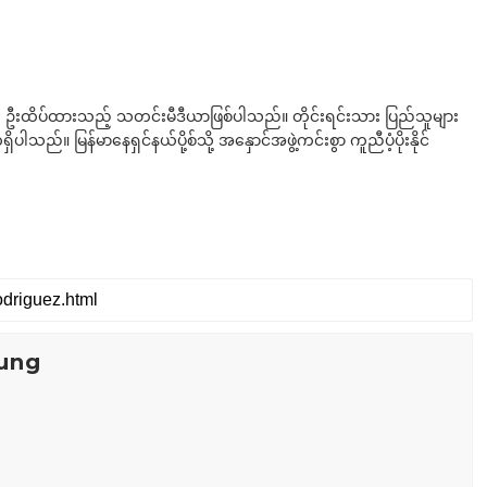
ို ဦးထိပ်ထားသည့် သတင်းမီဒီယာဖြစ်ပါသည်။ တိုင်းရင်းသား ပြည်သူများ
်။ မြန်မာနေရှင်နယ်ပို့စ်သို့ အနှောင်အဖွဲ့ကင်းစွာ ကူညီပံ့ပိုးနိုင်
ung