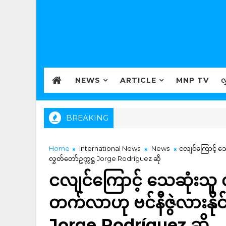
NEWS
ARTICLE
MNP TV
လ
BREAKING
Home
International News
News
ငလျင်ကြောင့် သေ
လွှတ်တော်ဥက္ကဋ္ဌ Jorge Rodríguez ဆို
ငလျင်ကြောင့် သေဆုံးသူ 
တက်လာဟု ဗင်နီဇွဲလားနိုင်
Jorge Rodríguez ဆို