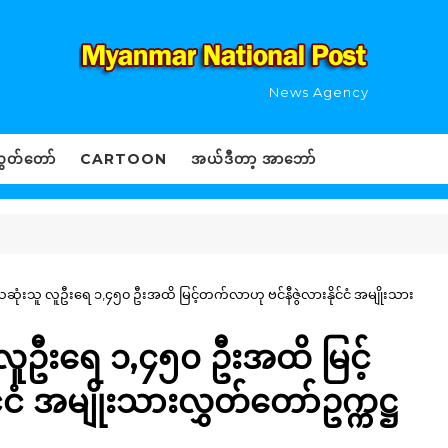
News Agency
ွှတ်တော်
CARTOON
အယ်ဒီတာ့ အာဘော်
ဆုံးသူ လူဦးရေ ၁,၄၅၀ ဦးအထိ မြင့်တက်လာဟု ဗင်နီဇွဲလားနိုင်ငံ အမျိုးသား
လူဦးရေ ၁,၄၅၀ ဦးအထိ မြင့်
ငံ အမျိုးသားလွှတ်တော်ဥက္ကဋ္ဌ