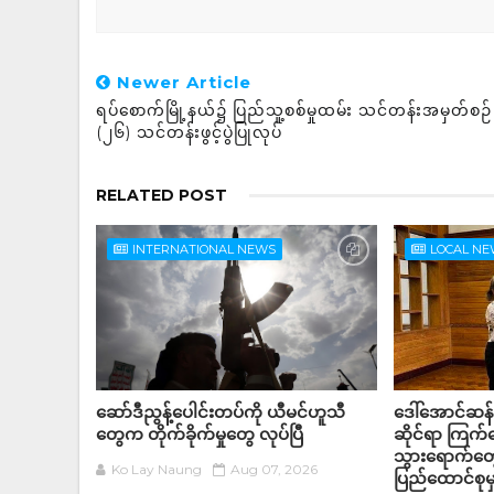
Newer Article
ရပ်စောက်မြို့နယ်၌ ပြည်သူ့စစ်မှုထမ်း သင်တန်းအမှတ်စဉ်
(၂၆) သင်တန်းဖွင့်ပွဲပြုလုပ်
RELATED POST
INTERNATIONAL NEWS
LOCAL N
ဆော်ဒီညွန့်ပေါင်းတပ်ကို ယီမင်ဟူသီ
ဒေါ်အောင်ဆန
တွေက တိုက်ခိုက်မှုတွေ လုပ်ပြီ
ဆိုင်ရာ ကြက
သွားရောက်တွေ
Ko Lay Naung
Aug 07, 2026
ပြည်ထောင်စုမှ