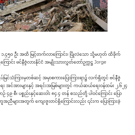
် ၁,၄၅၀ ဦး အထိ မြင့်တက်လာကြောင်း၊ ပြိုလဲသော သို့မဟုတ် ထိခိုက်
း ဗင်နီဇွဲလားနိုင်ငံ အမျိုးသားလွှတ်တော်ဥက္ကဋ္ဌ Jorge
ုင်ရုပ်မြင်သံကြားမှတစ်ဆင့် အမှာစကားပြောကြားရာ၌ လက်ရှိတွင် ဗင်နီဇွဲ
်ရေး အင်အားများနှင့် အရင်းအမြစ်များတွင် ကယ်ဆယ်ရေးဝန်ထမ်း ၂,၆၂၄
၉ စီ၊ ပစ္စည်းနှင့်ဆေးဝါး ၈၄.၄ တန် စသည်တို့ ပါဝင်ကြောင်း ပြော
် အကူအညီများအတွက် ကျေးဇူးတင်ရှိကြောင်းလည်း ၎င်းက ပြောကြားခဲ့