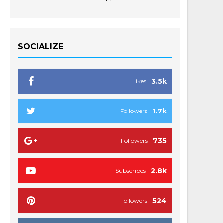
SOCIALIZE
3.5k
Likes
1.7k
Followers
735
Followers
2.8k
Subscribes
524
Followers