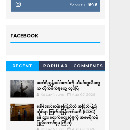
849
Followers
FACEBOOK
RECENT
POPULAR
COMMENTS
ဆော်ဒီညွန့်ပေါင်းတပ်ကို ယီမင်ဟူသီတွေ
က တိုက်ခိုက်မှုတွေ လုပ်ပြီ
Ko Lay Naung
Aug 07, 2026
ဒေါ်အောင်ဆန်းစုကြည်ထံ အပြည်ပြည်
ဆိုင်ရာ ကြက်ခြေနီကော်မတီ (ICRC)
၏ သွားရောက်တွေ့ဆုံမှုကို အမေရိကန်
ပြည်ထောင်စုမှ ကြိုဆို
Ko Lay Naung
Aug 07, 2026