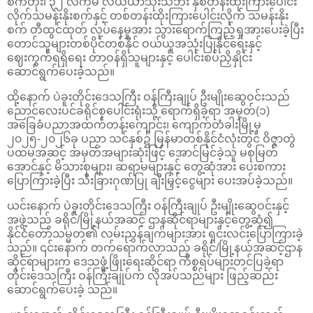
စက်တုံး၊ ၃၂ လက်မ လယ်ယာသုံးသံဘီး နှစ်တန်းထိုးကြားပေါင်း
လိုက်သမန်းနိုးစက်နှင့် တစ်တန်းထိုးကြားပေါင်းလိုက် သမန်းနိုး
စက် တီထွင်ထုတ် လုပ်နေမှုအား သွားရောက်ကြည့်ရှုအားပေးခဲ့ပြီး
တောင်သူများတစ်ပိုင်တစ်နိုင် ဝယ်ယူအသုံးပြုနိုင်ရေးနှင့်
ဈေးကွက်ရရှိရေး တာဝန်ရှိသူများနှင့် ပေါင်းစပ်ညှိနှိုင်း
ဆောင်ရွက်ပေးခဲ့သည်။
ထို့နောက် ပဲခူးတိုင်းဒေသကြီး ဝန်ကြီးချုပ် ဦးမျိုးဆွေဝင်းသည်
ညောင်လေးပင်ခရိုင်စုပေါင်းရုံးသို့ ရောက်ရှိခဲ့ရာ အမှတ်(၁)
အခြေခံပညာအထက်တန်းကျောင်း၊ ကျောက်တံခါးမြို့မှ
၂၀၂၅-၂၀၂၆ခု ပညာ သင်နှစ်၌ မြန်မာတစ်နိုင်ငံလုံးတွင် ဝိဇ္ဇာတွဲ
ပထမအဆင့် အမှတ်အများဆုံးဖြင့် အောင်မြင်ခဲ့သူ မစုမြတ်
အောင်နှင့် မိသားစုများ၊ ဆရာမများနှင့် တွေ့ဆုံအား ပေးစကား
ပြောကြားခဲ့ပြီး သီးခြားဂုဏ်ပြု ချီးမြှင့်ငွေများ ပေးအပ်ခဲ့သည်။
ယင်းနောက် ပဲခူးတိုင်းဒေသကြီး ဝန်ကြီးချုပ် ဦးမျိုးဆွေဝင်းနှင့်
အဖွဲ့သည် ခရိုင်/မြို့နယ်အဆင့် ဌာနဆိုင်ရာများနှင့်တွေ့ဆုံ၍
နိုင်ငံတော်သမ္မတ၏ လမ်းညွှန်ချက်များအား ရှင်းလင်းပြောကြားခဲ့
သည်။ ၎င်းနောက် တက်ရောက်လာသည့် ခရိုင်/မြို့နယ်အဆင့်ဌာန
ဆိုင်ရာများက ဒေသဖွံ့ဖြိုးရေးဆိုင်ရာ ကိစ္စရပ်များတင်ပြခဲ့ရာ
တိုင်းဒေသကြီး ဝန်ကြီးချုပ်က လိုအပ်သည်များ ဖြည့်ဆည်း
ဆောင်ရွက်ပေးခဲ့ သည်။