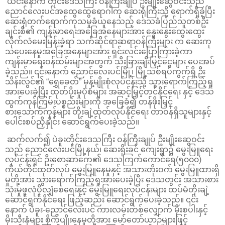
ယင်းနောက် တိုင်းဒေသကြီး ဝန်ကြီးချုပ် ဦးမျိုးဆွေဝင်းသည်
ညောင်လေးပင်အထွေထွေရောဂါကု ဆေးရုံကြီးသို့ ရောက်ရှိခဲ့ပြီး
ဆေးရုံတက်ရောက်ကုသမှုခံယူနေသည့် ဒေသခံပြည်သူတစ်ဦး
ချင်းစီ၏ ကျန်းမာရေးအခြေအနေများအား နွေးနွေးထွေးထွေး
လိုက်လံမေးမြန်းခဲ့ရာ သက်ဆိုင်ရာဆရာဝန်ကြီးများ က ဆေးကု
သပေးနေမှုအခြေအနေများအား ရှင်းလင်းပြောကြားခဲ့ကာ
ကျန်းမာရေးဝန်ထမ်းများအတွက် သီးခြားချီးမြှင့်ငွေများ ပေးအပ်
ခဲ့သည်။ ၎င်းနောက် ညောင်လေးပင်မြို့၊ မြို့သစ်ရပ်ကွက်ရှိ ဦး
သိန်းလွင်၏ “ရွှေခေတ်” မုန့်မျိုးစုံလုပ်ငန်းသို့ သွားရောက်ကြည့်ရှု
အားပေးခဲ့ပြီး ထုတ်ပိုးမှုပုံစံများ အဆင့်မြှင့်တင်နိုင်ရေး နှင့် ဒေသ
ထွက်ကုန်ကြမ်းပစ္စည်းများကို အခြေခံ၍ တန်ဖိုးမြှင့်
စားသောက်ကုန်များ တိုးချဲ့ထုတ်လုပ်နိုင်ရေး တာဝန်ရှိသူများနှင့်
ပေါင်းစပ်ညှိနှိုင်း ဆောင်ရွက်ပေးခဲ့သည်။
ဆက်လက်၍ ပဲခူးတိုင်းဒေသကြီး ဝန်ကြီးချုပ် ဦးမျိုးဆွေဝင်း
သည် ညောင်လေးပင်မြို့နယ်၊ ဆေးရိုးခင် ကျေးရွာ၌ မွေးမြူရေး
လုပ်ငန်းရှင် ဦးစောဆာကေ၏ ဒေသကြက်ကောင်ရေ(၅၀၀၀)
ကိုယ်တိုင်ထုတ်လုပ် မွေးမြူနေမှုနှင့် အသားတိုးဝက် မွေးမြူထားရှိ
မှုတို့အား သွားရောက်ကြည့်ရှုအားပေးခဲ့ပြီး ဒေသတွင်း အသားစား
သုံးမှုဖူလုံပိုလျှံစေရေးနှင့် မွေးမြူရေးလုပ်ငန်းများ ထပ်မံတိုးချဲ့
ဆောင်ရွက်နိုင်ရေး ဖြည့်ဆည်း ဆောင်ရွက်ပေးခဲ့သည်။ ၎င်း
နောက် ပဲခူး-ညောင်လေးပင် ကားလမ်းတစ်လျှောက် မိုးစပါးနှင့်
မိုးသီးနှံများ စိုက်ပျိုးနေမှုတို့အား မော်တော်ယာဉ်များဖြင့်