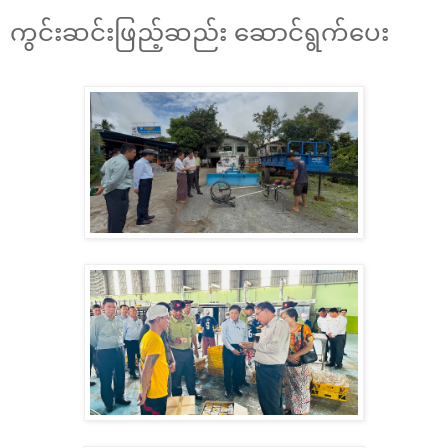
ကွင်းဆင်းဖြည့်ဆည်း ဆောင်ရွက်ပေး