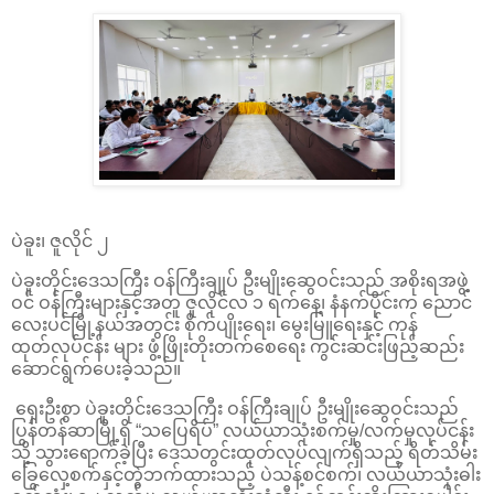
ပဲခူး၊ ဇူလိုင် ၂
ပဲခူးတိုင်းဒေသကြီး ဝန်ကြီးချုပ် ဦးမျိုးဆွေဝင်းသည် အစိုးရအဖွဲ့
ဝင် ဝန်ကြီးများနှင့်အတူ ဇူလိုင်လ ၁ ရက်နေ့၊ နံနက်ပိုင်းက ညောင်
လေးပင်မြို့နယ်အတွင်း စိုက်ပျိုးရေး၊ မွေးမြူရေးနှင့် ကုန်
ထုတ်လုပ်ငန်း များ ဖွံ့ဖြိုးတိုးတက်စေရေး ကွင်းဆင်းဖြည့်ဆည်း
ဆောင်ရွက်ပေးခဲ့သည်။
ရှေးဦးစွာ ပဲခူးတိုင်းဒေသကြီး ဝန်ကြီးချုပ် ဦးမျိုးဆွေဝင်းသည်
ပြွန်တန်ဆာမြို့ရှိ “သပြေရိပ်” လယ်ယာသုံးစက်မှု/လက်မှုလုပ်ငန်း
သို့ သွားရောက်ခဲ့ပြီး ဒေသတွင်းထုတ်လုပ်လျက်ရှိသည့် ရိတ်သိမ်း
ခြွေလှေ့စက်နှင့်တွဲဘက်ထားသည့် ပဲသန့်စင်စက်၊ လယ်ယာသုံးဓါး