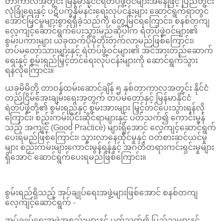
တာကာလအတွင်း မြန်မာနိုင်ငံရဲတပ်ဖွဲ့ဝင်များအနေဖြင့် ပြည်တွင်း
လုံခြုံရေးနှင့် ပဋိပက္ခနှိမ်နင်းရေးလုပ်ငန်းများ ဆောင်ရွက်ရာတွင်
အောင်မြင်မှုများစွာရရှိခဲ့သည်ကို တွေ့မြင်ရကြောင်း၊ စနစ်တကျ
လေ့ကျင့်ဆောင်ရွက်ပေးသွားမည်ဆိုပါက ရဲတပ်ဖွဲ့ဝင်များ၏
စွမ်းပကားများ ယခုထက်ပိုမိုတိုးတက်လာမည်ဖြစ်ကြောင်း၊
တပ်မတော်သားများနှင့် ရဲတပ်ဖွဲ့ဝင်များ၏ အင်အားတည်ဆောက်
ရေးနှင့် စွမ်းရည်မြှင့်တင်ရေးလုပ်ငန်းများကို ဆောင်ရွက်သွား
ရန်လိုကြောင်း။
ယခုမိမိတို့ တာဝန်ထမ်းဆောင်ချိန် ၅ နှစ်တာကာလအတွင်း နိုင်ငံ
တည်ငြိမ်အေးချမ်းရေးအတွက် တပ်မတော်နှင့် မြန်မာနိုင်ငံ
ရဲတပ်ဖွဲ့တို့၏ စွမ်းရည်နှင့် စွမ်းအားများ မြှင့်တင်ပေးသွားရန်လို
ကြောင်း၊ စည်းကမ်းပိုင်းဆိုင်ရာများနှင့် ပတ်သက်၍ ကောင်းမွန်
သည့် အကျင့် (Good Practice) များရှိအောင် လေ့ကျင့်ဆောင်ရွက်
ပေးရမည်ဖြစ်ကြောင်း၊ သွားလာနေထိုင်မှုနှင့် ဝတ်စားဆင်ယင်မှု
များ စည်းကမ်းများကောင်းမွန်ရန်နှင့် အဂတိတရားကင်းရှင်းမှုများ
ရှိအောင် ဆောင်ရွက်ပေးရမည်ဖြစ်ကြောင်း။
စွမ်းရည်ရှိသည့် အုပ်ချုပ်ရေးအဖွဲ့များဖြစ်အောင် စနစ်တကျ
လေ့ကျင့်ဆောင်ရွက် -
အုပ်ချုပ်ရေးအဖွဲ့အစည်းများနှင့် ပတ်သက်၍ ပြည်သူများနှင့်