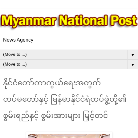
News Agency
▼
▼
နိုင်ငံတော်ကာကွယ်ရေးအတွက်
တပ်မတော်နှင့် မြန်မာနိုင်ငံရဲတပ်ဖွဲ့တို့၏
စွမ်းရည်နှင့် စွမ်းအားများ မြှင့်တင်