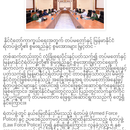
နိုင်ငံတော်ကာကွယ်ရေးအတွက် တပ်မတော်နှင့် မြန်မာနိုင်ငံ
ရဲတပ်ဖွဲ့တို့၏ စွမ်းရည်နှင့် စွမ်းအားများ မြှင့်တင် -
တစ်ဆက်တည်းတွင် လုံခြုံရေးပိုင်းနှင့်ပတ်သက်၍ တပ်မတော်နှင့်
မြန်မာနိုင်ငံရဲတပ်ဖွဲ့တို့၏ စွမ်းရည်နှင့် စွမ်းအားမြှင့်တင်ရေးကို
ဆက်လက် ဆောင်ရွက်ရမည်ဖြစ်ကြောင်း၊ ပြည်တွင်းလုံခြုံရေးနှင့်
ပတ်သက်၍ မြန်မာနိုင်ငံရဲတပ်ဖွဲ့တွင် တာဝန်ရှိသော်လည်း မိမိတို့
နိုင်ငံတွင်ဖြစ်ပေါ်နေသည့် အခြေအနေအရ တပ်မတော်အနေဖြင့်
ရဲတပ်ဖွဲ့ဝင်များနှင့် ပူးပေါင်း၍ ပါဝင်ဖြေရှင်းဆောင်ရွက်နေရခြင်း
ဖြစ်ကြောင်း၊ အခြားနိုင်ငံများတွင်လည်း ပြည်တွင်းလက်နက်ကိုင်
ပဋိပက္ခများကို တပ်မတော်က ဖြေရှင်းဆောင်ရွက်သည်ကို တွေ့ရှိ
နိုင်ကြောင်း။
ရဲတပ်ဖွဲ့တွင် နယ်မြေထိန်းသိမ်းသည့် ရဲတပ်ဖွဲ့ (Armed Force
Police) နှင့် ဥပဒေစည်းကမ်းပိုင်းဆိုင်ရာထိန်းသိမ်းသည့် ရဲတပ်ဖွဲ့
(Law Force Police) ဟူ၍ နှစ်မျိုးရှိကြောင်း၊ လွန်ခဲ့သည့် ၅ နှစ်