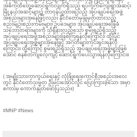
အဓိကထိတွေ့ဆောင်ရွက်လျက်ရှိသည့် ရပ်ကွက်ကျေးရွာအဆင့်၊
မြို့နယ်အဆင့်များ၌ တာဝန်ယူထားရသည့် အုပ်ချုပ်ရေးအဖွဲ့
အစည်းများအနေဖြင့်လည်း နိုင်ငံတော်မှချမှတ်ထားသည့်
စည်းမျဉ်းစည်းကမ်းများ၊ ဥပဒေများ၊ အုပ်ချုပ်ရေးအခြေခံ
သဘောတရားများကို သိရှိနားလည်သော စွမ်းရည်ရှိသည့်
အုပ်ချုပ်ရေးအဖွဲ့အစည်းများဖြစ်ကြရန်လိုကြောင်း၊ ထို့ပြင်
အုပ်ချုပ်ရေးအဖွဲ့များအနေဖြင့် အဂတိများကင်းရှင်းရန်လို
ကြောင်း၊ ထို့ကြောင့် စွမ်းရည်ရှိသည့် အုပ်ချုပ်ရေးအဖွဲ့များဖြစ်
အောင် စနစ်တကျလေ့ကျင့် ဆောင်ရွက်ပေးသွားရန်လိုကြောင်း။
( အမျိုးသားကာကွယ်ရေးနှင့် လုံခြုံရေးကောင်စီအစည်းအဝေး
တွင် နိုင်ငံတော်သမ္မတ ဦးမင်းအောင်လှိုင် ပြောကြားခဲ့သော အမှာ
စကားမှ ကောက်နှုတ်ဖော်ပြသည်။)
#MNP #News