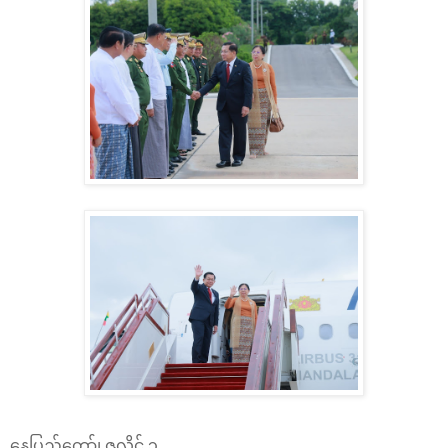
နေပြည်တော်၊ ဇူလိုင် ၃