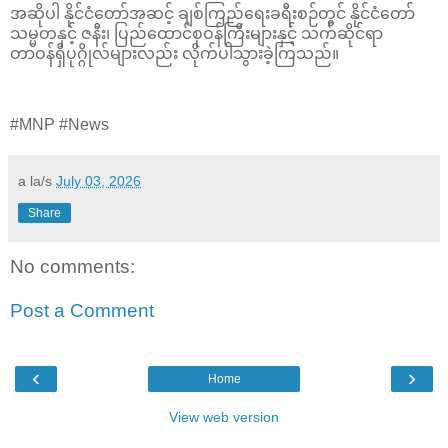
အဆိုပါ နိုင်ငံတော်အဆင့် ချစ်ကြည်ရေးခရီးစဉ်တွင် နိုင်ငံတော်
သမ္မတနှင့် ဇနီး၊ ပြည်ထောင်စုဝန်ကြီးများနှင့် သက်ဆိုင်ရာ
တာဝန်ရှိပုဂ္ဂိုလ်များလည်း လိုက်ပါသွားခဲ့ကြသည်။
#MNP #News
a la/s
July 03, 2026
Share
No comments:
Post a Comment
‹
›
Home
View web version