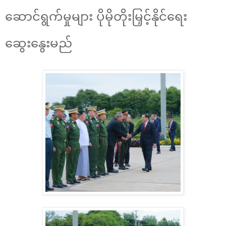
ဆောင်ရွက်မှုများ ပိုမိုတိုးမြှင့်နိုင်ရေး
ဆွေးနွေးမည်