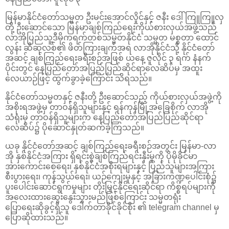
မြန်မာနိုင်ငံတော်သမ္မတ ဦးမင်းအောင်လှိုင်နှင့် ဇနီး ဒေါ်ကြူကြူလှ
တို့ ဦးဆောင်သော မြန်မာချစ်ကြည်ရေးကိုယ်စားလှယ်အဖွဲ့သည်
လာအိုပြည်သူ့ဒီမိုကရက်တစ်သမ္မတနိုင်ငံ သမ္မတ မစ္စတာ ထောင်
လွန်း ဆီဆုလစ်၏ ဖိတ်ကြားချက်အရ လာအိုနိုင်ငံသို့ နိုင်ငံတော်
အဆင့် ချစ်ကြည်ရေးခရီးစဉ်အဖြစ် ယနေ့ ဇူလိုင် ၃ ရက် နံနက်
ပိုင်းတွင် နေပြည်တော်အပြည်ပြည်ဆိုင်ရာလေဆိပ်မှ အထူး
လေယာဉ်ဖြင့် ထွက်ခွာခဲ့ကြောင်း သိရသည်။
နိုင်ငံတော်သမ္မတနှင့် ဇနီးတို့ ဦးဆောင်သည့် ကိုယ်စားလှယ်အဖွဲ့ကို
အစိုးရအဖွဲ့မှ တာဝန်ရှိသူများနှင့် ရန်ကုန်မြို့အခြေစိုက် လာအို
သံရုံးမှ တာဝန်ရှိသူများက နေပြည်တော်အပြည်ပြည်ဆိုင်ရာ
လေဆိပ်၌ ပိုဆောင်နှုတ်ဆက်ခဲ့ကြသည်။
ယခု နိုင်ငံတော်အဆင့် ချစ်ကြည်ရေးခရီးစဉ်အတွင်း မြန်မာ-လာ
အို နှစ်နိုင်ငံအကြား ရှိရင်းစွဲချစ်ကြည်ရင်းနှီးမှုကို ပိုမိုခိုင်မာ
အားကောင်းစေရေး၊ နှစ်နိုင်ငံအစိုးရများနှင့် ပြည်သူများအကြား
စီးပွားရေး၊ ကုန်သွယ်ရေး၊ ယဉ်ကျေးမှုနှင့် အခြားကဏ္ဍပေါင်းစုံ၌
ပူးပေါင်းဆောင်ရွက်မှုများ တိုးမြှင့်နိုင်ရေးဆိုင်ရာ ကိစ္စရပ်များကို
အလေးထားဆွေးနွေးသွားမည်ဖြစ်ကြောင်း သမ္မတရုံး
ပြောရေးဆိုခွင့်ရှိသူ ဒေါက်တာခိုင်ခိုင်စိုး ၏ telegram channel မှ
ပြောဆိုထားသည်။