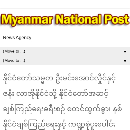
News Agency
▼
▼
နိုင်ငံတော်သမ္မတ ဦးမင်းအောင်လှိုင်နှင့်
ဇနီး လာအိုနိုင်ငံသို့ နိုင်ငံတော်အဆင့်
ချစ်ကြည်ရေးခရီးစဉ် စတင်ထွက်ခွာ၊ နှစ်
နိုင်ငံချစ်ကြည်ရေးနှင့် ကဏ္ဍစုံပူးပေါင်း