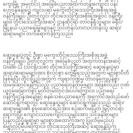
ကွေးမြို့ အမှတ်(၁) အခြေခံပညာအထက်တန်းကျောင်း ပန်း
ဟေဝန်ခန်းမ၌ ကျင်းပရာ မကွေးတိုင်းဒေသကြီးအစိုးရအဖွဲ့
ဝန်ကြီးချုပ် ဦးတင့်လွင်၊ တိုင်းဒေသကြီးအစိုးရအဖွဲ့ဝင် ဝန်ကြီး
များ၊ တိုင်းဒေသကြီးအဆင့် ဌာနဆိုင်ရာ တာဝန်ရှိသူများ၊ ခရိုင်/
မြို့နယ် ပညာရေးမှူးများနှင့် သင်တန်းသား/သင်တန်းသူ ဆရာ/
ဆရာမများ တက်ရောက်ခဲ့ကြသည်။
ဆွေးနွေးပွဲတွင် ဦးစွာ မကွေးတိုင်းဒေသကြီးအစိုးရအဖွဲ့
ဝန်ကြီးချုပ် ဦးတင့်လွင်က အခြေခံပညာ အထက်တန်းအဆင့်
Grade-11 (သင်ရိုးသစ်) တိုင်းဒေသကြီးအဆင့် ဆွေးနွေးပွဲမှာ
ဆရာ/ဆရာမများအား စုံလင်စွာ တွေ့ရှိရသည့်အတွက် များစွာပီတိ
ဖြစ်ရပြီး တိုင်းပြည်အတွက် ကျရာကဏ္ဍမှ တာဝန်ကျေပွန်စွာ
ထမ်းဆောင်နေကြသည့် ပညာရေးဝန်ထမ်းများ အဖြစ်လည်း ဂုဏ်
ယူဝမ်းမြောက်စွာ မှတ်တမ်းတင်အပ်ပါကြောင်း၊ ပညာရေး
ဝန်ကြီးဌာနအနေဖြင့် စနစ်သစ်ပညာရေးကို အကောင်အထည်ဖော်
ဆောင်ရွက်ရာတွင် ဆွေးနွေးပွဲများ ဆောင်ရွက်ခြင်းသည် ဆရာ/
ဆရာမများ၏ စွမ်းဆောင်ရည်အား စဉ်ဆက်မပြတ် မြှင့်တင်ရာ
ရောက်ပြီး ကျောင်းသား/ကျောင်းသူများအား သင်ခန်းစာများ
ပြန်လည်ပို့ချရာမှာ များစွာအထောက်အကူ ပြုလိမ့်မည်ဟု
မျှော်လင့်မိပါကြောင်း၊ တိုင်းဒေသကြီးအဆင့် ဆွေးနွေးပွဲက
သင်ကြားပို့ချေပေးသည့် သင်ခန်းစာများအား တက်ကြွစွာဖြင့်