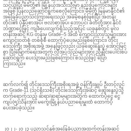
သင်ယူပြီး မိမိတို့၏ မြို့နယ်အသီးသီးမှာ နည်းပြကောင်းများ
အဖြစ် ပြန်လည်ဆောင်ရွက်စေလိုကြောင်း၊ မိမိတို့ မြန်မာနိုင်ငံ၏
အခြေခံပညာသင်ကြားရေးသည် အခမဲ့စနစ်ဖြစ်ပြီး အတန်း
တိုင်း၏ ပုံနှိပ်စာအုပ်၊ ဗလာစာအုပ်၊ ဘောပင်၊ ခဲတံတို့အား နိုင်ငံ
ဘဏ္ဍာငွေဖြင့် ကျခံပေးလျက်ရှိသည့်အပြင် ယခုနှစ်တွင် မူလ
တန်းအဆင့် KG တန်းမှ Grade–5 အထိ ကျောင်းသား/သူများအား
ကျောင်းဝတ်စုံ တစ်စုံစီ ထောက်ပံ့ပေးမည်ဖြစ်ကြောင်း၊ တိုင်း
ဒေသကြီး အစိုးရအဖွဲ့ အနေဖြင့်လည်း ယခုဆွေးနွေးပွဲ အောင်မြင်
စွာ ပြီးမြောက်ရေးအတွက် လိုအပ်သည်များအား ညှိနှိုင်းပေါင်းစပ်
ဆောင်ရွက် ပေးသွားမည်ဖြစ်ကြောင်း စသည်ဖြင့် ပြော
ကြားသည်။
ဆက်လက်၍ တိုင်းဒေသကြီးအစိုးရအဖွဲ့ ဝန်ကြီးချုပ် ဦးတင့်လွင်
က Grade-11 (သင်ရိုးသစ်) တိုင်းဒေသကြီးအဆင့် ဆွေးနွေးပွဲသို့
တက်ရောက်သည့် ဆရာ/ဆရာမများအတွက် ထောက်ပံ့ငွေ ငွေ
ကျပ်(၅)သိန်းအား မကွေးမြို့နယ်ပညာရေးမှူးထံ ထောက်ပံ့
ပေးအပ်ခဲ့သည်။
၂၀၂၂-၂၀၂၃ ပညာသင်နှစ်အခြေခံပညာအထက်တန်းအဆင့်