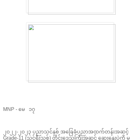
MNP - မေ ၁၇
၂၀၂၂-၂၀၂၃ ပညာသင်နှစ် အခြေခံပညာအထက်တန်းအဆင့်
Grade-11 (သင်ရိုးသစ်) တိုင်းဒေသကြီးအဆင့် ဆွေးနွေးပွဲကို မ