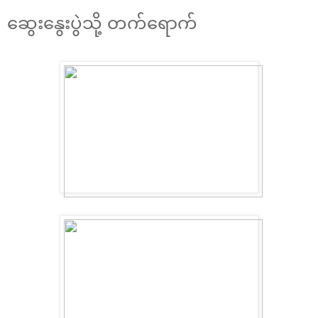
ဆွေးနွေးပွဲသို့ တက်ရောက်