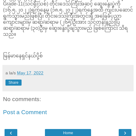
Grade-11(သင်ရိုးသစ်) တိုင်းဒေသကြီးအဆင့် ဆွေးနွေးပွဲကို
(၁၆.၅.၂၀၂၂)ရက်နေ့မှ (၁၈.၅.၂၀၂၂)ရက်နေ့အထိ ကျင်းပဆောင်
ရွက်သွားမည်ဖြစ်ပြီး တိုင်းဒေသကြီးအတွင်းရှိ အခြေခံပညာ
ကျောင်းများမှ ဆရာ/ဆရာမ (၂၆၅)ဦးအား သင်တန်းနည်းပြ
ဆရာ/ဆရာမ (၃၀)ဦးမှ ဆွေးနွေးပို့ချသွားမည် ဖြစ်ကြောင်း သိရ
သည်။
မြန်မာနေရှင်နယ်ပို့စ်
a la/s
May 17, 2022
Share
No comments:
Post a Comment
‹
›
Home