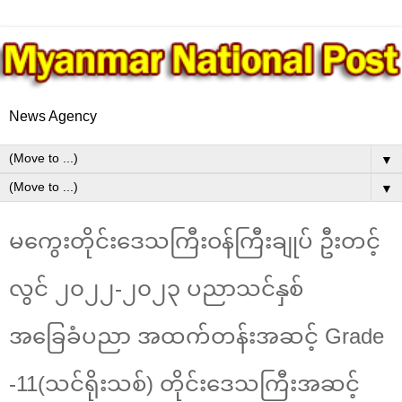
News Agency
▼
▼
မကွေးတိုင်းဒေသကြီးဝန်ကြီးချုပ် ဦးတင့်
လွင် ၂၀၂၂-၂၀၂၃ ပညာသင်နှစ်
အခြေခံပညာ အထက်တန်းအဆင့် Grade
-11(သင်ရိုးသစ်) တိုင်းဒေသကြီးအဆင့်