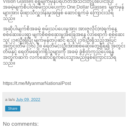
Vision Glasses ရွှေမျက်မှန်ပရဟိတအသင်းတို့ပူးပေါင်းပြီး
အခမဲ့မျက်စိပါဝါစမ်းသပ်ပေးကာ One Dollar Glasses မျက်မှန်
များအား မိုးရာသီလှူဒါန်းမှုအဖြစ် ဆောင်ရွက်ခဲ့‌ ကြောင်းသိရ
သည်။
အဆိုပါမျက်စိအခမဲ့ စမ်းသပ်ပေးမှုအား အားဇူလိုင်(၈)ရက်နေ့
စစ်ဆေးပေးရာ မျက်စိစစ်ဆေးမှုအခြေအနေ လာရောက် စစ်ဆေး
သူ(၂၁၈)ဦးရှိပြီး မျက်မှန်တပ်ဆင် ရသူ(၂၁၆)ဦးရှိသည့်အပြင်
အတွင်းတိမ် (၁၆) ဦး၊ ရေတိမ်(၁)ဦးအားစစ်ဆေးတွေ့ရှိရ၍ အတွင်း
တိမ်နှင့် ရေတိမ်ရောဂါရှိသူများကို အခမဲ့ ခွဲစိတ်ကုသပေးရန်
အတွက်ဆက် လက်ဆောင်ရွက်ပေးသွားမည်ဖြစ်ကြောင်းသိရ
သည်။
https://t.me/MyanmarNationalPost
a la/s
July 09, 2022
Share
No comments: