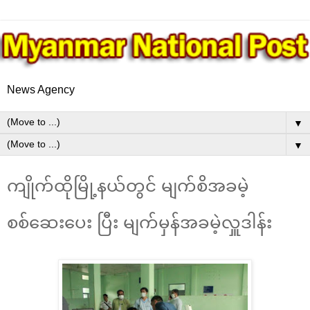
News Agency
▼
▼
ကျိုက်ထိုမြို့နယ်တွင် မျက်စိအခမဲ့
စစ်ဆေးပေး ပြီး မျက်မှန်အခမဲ့လှူဒါန်း