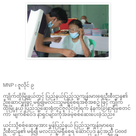
MNP ၊ ဇူလိုင် ၉
ကျိုက်ထိုမြိုနယ်တွင် ပြည်နယ်ပြည့်သူ့ကျန်းမားရေးဉီးစီးဌာန၏
ဦးဆောင်မှုဖြင့် မရှိ၍မလင်းသူမရှိစေရအစီအစဉ် ဖြင့် ကျိုက်
ထိုမြို့နယ် ပြည်သူ့ဆေးရုံတွင်ဇူလိုင်(၈)ရက် နံနက်(၉)နာရီမှစတင်
ကာ မျက်စိဝေဒ နာရှင်များကိုအခမဲ့စစ်ဆေးပေးခဲ့သည်။
ယင်းသို့စစ်ဆေးမှုအား မွန်ပြည်နယ် ပြည်သူ့ကျန်းမာရေး
ဦးစီးဌာန၏ မရှိ၍ မလင်းသူမရှိစေရ ဆောင်ပုဒ် နှင့်အညီ Good