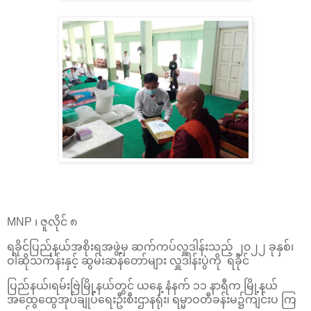
MNP ၊ ဇူလိုင် ၈
ရခိုင်ပြည်နယ်အစိုးရအဖွဲ့မှ ဆက်ကပ်လှူဒါန်းသည့် ၂၀၂၂ ခုနှစ်၊
ဝါဆိုသင်္ကန်းနှင့် ဆွမ်းဆန်တော်များ လှူဒါန်းပွဲကို ရခိုင်
ပြည်နယ်၊ရမ်းဗြဲမြို့နယ်တွင် ယနေ့ နံနက် ၁၁ နာရီက မြို့နယ်
အထွေထွေအုပ်ချုပ်ရေးဦးစီးဌာနရုံး၊ ရမ္မာဝတီခန်းမ၌ကျင်းပ ကြ