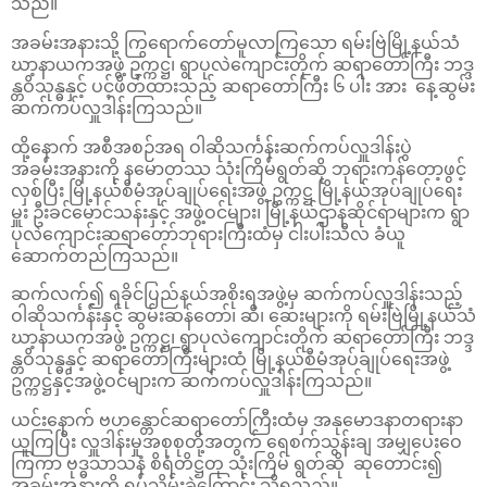
သည်။
အခမ်းအနားသို့ ကြွရောက်တော်မူလာကြသော ရမ်းဗြဲမြို့နယ်သံ
ဃာ့နာယကအဖွဲ့ ဥက္ကဋ္ဌ၊ ရွာပုလဲကျောင်းတိုက် ဆရာတော်ကြီး ဘဒ္ဒ
န္တဝိသုန္ဓနှင့် ပင့်ဖိတ်ထားသည့် ဆရာတော်ကြီး ၆ ပါး အား နေ့ဆွမ်း
ဆက်ကပ်လှူဒါန်းကြသည်။
ထို့နောက် အစီအစဉ်အရ ဝါဆိုသင်္ကန်းဆက်ကပ်လှူဒါန်းပွဲ
အခမ်းအနားကို နမောတဿ သုံးကြိမ်ရွတ်ဆို ဘုရားကန်တော့ဖွင့်
လှစ်ပြီး မြို့နယ်စီမံအုပ်ချုပ်ရေးအဖွဲ့ ဥက္ကဋ္ဌ မြို့နယ်အုပ်ချုပ်ရေး
မှူး ဦးခင်မောင်သန်းနှင့် အဖွဲ့ဝင်များ၊ မြို့နယ်ဌာနဆိုင်ရာများက ရွာ
ပုလဲကျောင်းဆရာတော်ဘုရားကြီးထံမှ ငါးပါးသီလ ခံယူ
ဆောက်တည်ကြသည်။
ဆက်လက်၍ ရခိုင်ပြည်နယ်အစိုးရအဖွဲ့မှ ဆက်ကပ်လှူဒါန်းသည့်
ဝါဆိုသင်္ကန်းနှင့် ဆွမ်းဆန်တော်၊ ဆီ၊ ဆေးများကို ရမ်းဗြဲမြို့နယ်သံ
ဃာ့နာယကအဖွဲ့ ဥက္ကဋ္ဌ၊ ရွာပုလဲကျောင်းတိုက် ဆရာတော်ကြီး ဘဒ္ဒ
န္တဝိသုန္ဓနှင့် ဆရာတော်ကြီးများထံ မြို့နယ်စီမံအုပ်ချုပ်ရေးအဖွဲ့
ဥက္ကဋ္ဌနှင့်အဖွဲ့ဝင်များက ဆက်ကပ်လှူဒါန်းကြသည်။
ယင်းနောက် ဗဟန္တောင်ဆရာတော်ကြီးထံမှ အနုမောဒနာတရားနာ
ယူကြပြီး လှူဒါန်းမှုအစုစုတို့အတွက် ရေစက်သွန်းချ အမျှပေးဝေ
ကြကာ ဗုဒ္ဓသာသနံ စိရံတိဋ္ဌတု သုံးကြိမ် ရွတ်ဆို ဆုတောင်း၍
အခမ်းအနားကို ရုပ်သိမ်းခဲ့ကြောင်း သိရသည်။