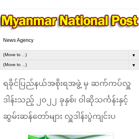
News Agency
▼
▼
ရခိုင်ပြည်နယ်အစိုးရအဖွဲ့ မှ ဆက်ကပ်လှူ
ဒါန်းသည့် ၂၀၂၂ ခုနှစ်၊ ဝါဆိုသင်္ကန်းနှင့်
ဆွမ်းဆန်တော်များ လှူဒါန်းပွဲကျင်းပ