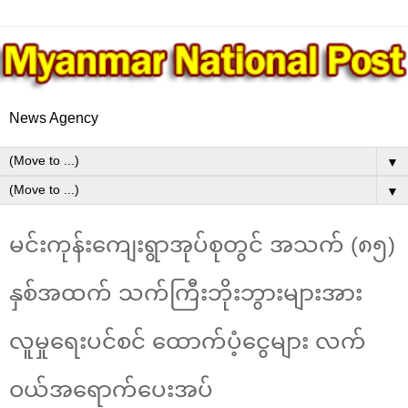
News Agency
▼
▼
မင်းကုန်းကျေးရွာအုပ်စုတွင် အသက် (၈၅)
နှစ်အထက် သက်ကြီးဘိုးဘွားများအား
လူမှုရေးပင်စင် ထောက်ပံ့ငွေများ လက်
ဝယ်အရောက်ပေးအပ်