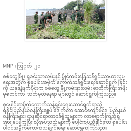
MNP ၊ ဩဂုတ် ၂၀
စစ်တွေမြို့၊ ရှုခင်းသာလမ်းနှင့် ပွိုင့်ကမ်းခြေသန့်ရှင်းသာယာလှပ
ရေးအတွက် စုပေါင်းအမှိုက် ကောက်သန့်ရှင်းရေးဆောင်ရွက် ခြင်း
ကို ယနေ့နံနက်ပိုင်းက စစ်တွေမြို့ကမ်းနားလမ်း စာတိုက်ကြီး အနီး
မှစတင်ကာ သတ်မှတ်နေရာ များတွင် ဆောင်ရွက်ကြသည်။
စုပေါင်းအမှိုက်ကောက်သန့်ရှင်းရေးဆောင်ရွက်ရာသို့
ရခိုင်ပြည်နယ်ဝန်ကြီးချုပ် ဒေါက်တာ အောင်ကျော်မင်း၊ ပြည်နယ်
ဝန်ကြီးများ၊ ဌာနဆိုင်ရာတာဝန်ရှိသူများက လာရောက်ကြည့်ရှု
အား ပေးကြပြီး လိုအပ်သည်များကို ပေါင်းစပ်ညှိနှိုင်းကာ စုပေါင်း
ပါဝင်အမှိုက်ကောက်သန့်ရှင်းရေး ဆောင်ရွက်ကြသည်။