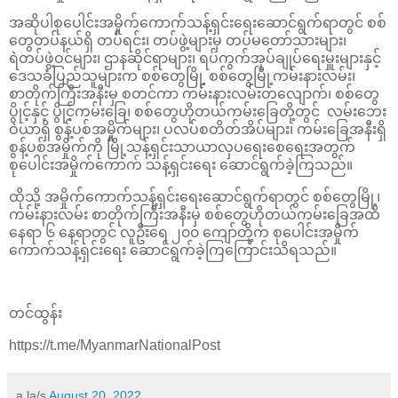
အဆိုပါစုပေါင်းအမှိုက်ကောက်သန့်ရှင်းရေးဆောင်ရွက်ရာတွင် စစ်
တွေတပ်နယ်ရှိ တပ်ရင်း၊ တပ်ဖွဲ့များမှ တပ်မတော်သားများ၊
ရဲတပ်ဖွဲ့ဝင်များ၊ ဌာနဆိုင်ရာများ၊ ရပ်ကွက်အုပ်ချုပ်ရေးမှူးများနှင့်
ဒေသခံပြည်သူများက စစ်တွေမြို့ စစ်တွေမြို့ကမ်းနားလမ်း၊
စာတိုက်ကြီးအနီးမှ စတင်ကာ ကမ်းနားလမ်းတလျောက်၊ စစ်တွေ
ပွိုင့်နှင့် ပွိုင့်ကမ်းခြေ၊ စစ်တွေဟိုတယ်ကမ်းခြေတို့တွင် လမ်းဘေး
ဝဲယာရှိ စွန့်ပစ်အမှိုက်များ၊ ပလပ်စတိတ်အိပ်များ၊ ကမ်းခြေအနီးရှိ
စွန့်ပစ်အမှိုက်ကို မြို့သန့်ရှင်းသာယာလှပရေးစေရေးအတွက်
စုပေါင်းအမှိုက်ကောက် သန့်ရှင်းရေး ဆောင်ရွက်ခဲ့ကြသည်။
ထိုသို့ အမှိုက်ကောက်သန့်ရှင်းရေးဆောင်ရွက်ရာတွင် စစ်တွေမြို့၊
ကမ်းနားလမ်း စာတိုက်ကြီးအနီးမှ စစ်တွေဟိုတယ်ကမ်းခြေအထိ
နေရာ ၆ နေရာတွင် လူဦးရေ ၂၀၀ ကျော်တို့က စုပေါင်းအမှိုက်
ကောက်သန့်ရှင်းရေး ဆောင်ရွက်ခဲ့ကြကြောင်းသိရသည်။
တင်ထွန်း
https://t.me/MyanmarNationalPost
a la/s
August 20, 2022