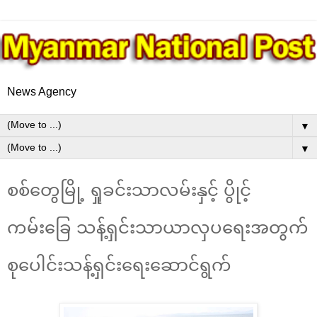
News Agency
▼
▼
စစ်တွေမြို့ ရှုခင်းသာလမ်းနှင့် ပွိုင့်
ကမ်းခြေ သန့်ရှင်းသာယာလှပရေးအတွက်
စုပေါင်းသန့်ရှင်းရေးဆောင်ရွက်