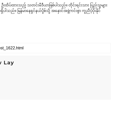
ို ဦးထိပ်ထားသည့် သတင်းမီဒီယာဖြစ်ပါသည်။ တိုင်းရင်းသား ပြည်သူများ
်။ မြန်မာနေရှင်နယ်ပို့စ်သို့ အနှောင်အဖွဲ့ကင်းစွာ ကူညီပံ့ပိုးနိုင်
w Lay