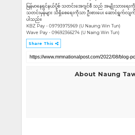
မြန်မာနေရှင်နယ်ပို့စ် သတင်းအေဂျင်စီ သည် အမျိုးသားရေးက
သတင်းမှန်များ သိရှိစေရေးကိုသာ ဦးစားပေး ဆောင်ရွက်လျက်ရှိပါသည
ပါသည်။
KBZ Pay - 09793975969 (U Nauing Win Tun)
Wave Pay - 09692366274 (U Naing Win Tun)
Share This
About Naung Ta