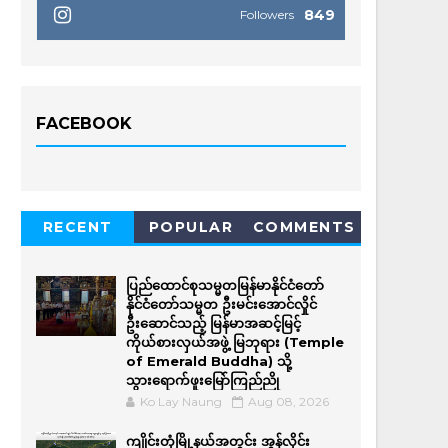
849
Followers
FACEBOOK
RECENT
POPULAR
COMMENTS
ပြည်ထောင်စုသမ္မတမြန်မာနိုင်ငံတော်
နိုင်ငံတော်သမ္မတ ဦးမင်းအောင်လှိုင်
ဦးဆောင်သည့် မြန်မာအဆင့်မြင့်
ကိုယ်စားလှယ်အဖွဲ့ မြဘုရား (Temple
of Emerald Buddha) သို့
သွားရောက်ဖူးမြော်ကြည်ညို
Ko Lay Naung
Aug 08, 2026
ကျိုင်းတုံမြို့နယ်အတွင်း အွန်လိုင်း