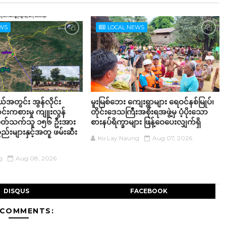
EWS
LOCAL NEWS
့နယ်အတွင်း အွန်လိုင်း
မူးမြစ်ဘေး ကျေးရွာများ ရေဝင်နစ်မြုပ်၊
်းကစားမှု ကျူးလွန်
တိုင်းဒေသကြီးအစိုးရအဖွဲ့မှ ပံ့ပိုးသော
်ပတ်သက်သူ ၁၅၆ ဦးအား
စားနပ်ရိက္ခာများ ဖြန့်ဝေပေးလျှက်ရှိ
္စည်းများနှင့်အတူ ဖမ်းဆီး
Ko Lay Naung
Aug 07, 2026
g
Aug 08, 2026
DISQUS
FACEBOOK
 COMMENTS: