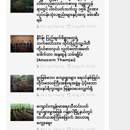
လိမ်လည်လောင်းကစားမှု ကျူးလွန်
ရာတွင် ပါဝင်ပတ်သက်သူ ၁၅၆ ဦးအား
လုပ်ငန်းသုံးပစ္စည်းများနှင့်အတူ ဖမ်းဆီး
ရမိ
Ko Lay Naung
Aug 08, 2026
နီပိန်း ပြည်ဖျက်မိစ္ဆာတွေရဲ့
ဘက်တော်သား ထိုင်းပြည်သူ့ပါတီ
ကိုယ်စားလှယ် လွှတ်တော်အမတ်
ဒေါက်တာ အနုဆွန် သမ်ချိုင်း
(Anusorn Thamjai)
Ko Lay Naung
Aug 07, 2026
မူးမြစ်ဘေး ကျေးရွာများ ရေဝင်နစ်မြုပ်၊
တိုင်းဒေသကြီးအစိုးရအဖွဲ့မှ ပံ့ပိုးသော
စားနပ်ရိက္ခာများ ဖြန့်ဝေပေးလျှက်ရှိ
Ko Lay Naung
Aug 07, 2026
ကျောင်းကျန်းမာရေးသီတင်းပတ်
လှုပ်ရှားမှုအဖြစ် ဂန့်ဂေါမြို့နယ်တွင်
တတိယအကြိမ်မြောက် အာဟာရ
ကျွေးမွေး
Ko Lay Naung
Aug 07, 2026