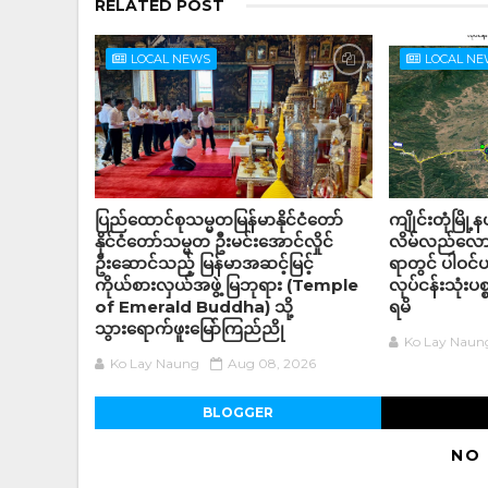
RELATED POST
LOCAL NEWS
LOCAL N
ပြည်ထောင်စုသမ္မတမြန်မာနိုင်ငံတော်
ကျိုင်းတုံမြို
နိုင်ငံတော်သမ္မတ ဦးမင်းအောင်လှိုင်
လိမ်လည်လောင
ဦးဆောင်သည့် မြန်မာအဆင့်မြင့်
ရာတွင် ပါဝင
ကိုယ်စားလှယ်အဖွဲ့ မြဘုရား (Temple
လုပ်ငန်းသုံးပစ
of Emerald Buddha) သို့
ရမိ
သွားရောက်ဖူးမြော်ကြည်ညို
Ko Lay Naun
Ko Lay Naung
Aug 08, 2026
BLOGGER
NO