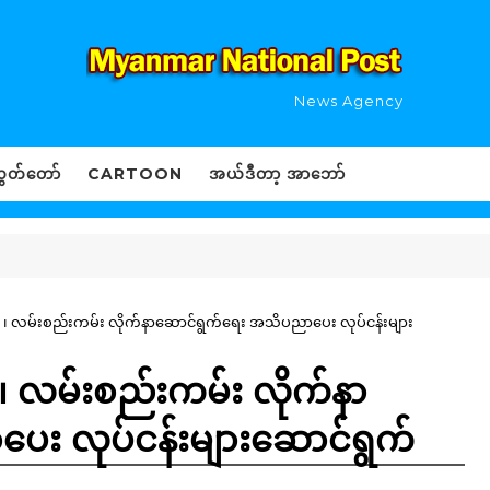
News Agency
ွှတ်တော်
CARTOON
အယ်ဒီတာ့ အာဘော်
်း ၊ လမ်းစည်းကမ်း လိုက်နာဆောင်ရွက်ရေး အသိပညာပေး လုပ်ငန်းများ
 ၊ လမ်းစည်းကမ်း လိုက်နာ
း လုပ်ငန်းများဆောင်ရွက်