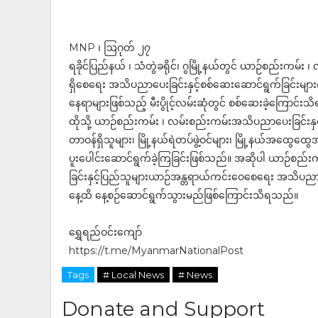
MNP ၊ ဩဂုတ် ၂၇
ရခိုင်ပြည်နယ် ၊ သံတွဲခရိုင်၊ ဂွမြို့နယ်တွင် ယာဉ်စည်းကမ်း ၊
ရှိစေရေး အသိပညာပေးခြင်းနှင့်စစ်ဆေးဆောင်ရွက်ခြင်းများကို 
နေရာများဖြစ်သည့် မီးပွိုင့်လမ်းဆုံတွင် စစ်ဆေးခဲ့ကြောင်း
ထိုသို့ ယာဉ်စည်းကမ်း ၊ လမ်းစည်းကမ်းအသိပညာပေးခြင်းနှင့
တာဝန်ရှိသူများ၊ မြို့နယ်ရဲတပ်ဖွဲ့ဝင်များ၊ မြို့နယ်အထွေထွေအ
ပူးပေါင်းဆောင်ရွက်ခဲ့ကြခြင်းဖြစ်သည်။ အဆိုပါ ယာဉ်စည်
ခြင်းနှင့်ပြည်သူများယာဉ်အန္တရာယ်ကင်းဝေစေရေး အသိပ
နေ့ထိ နေ့စဉ်ဆောင်ရွက်သွားမည်ဖြစ်ကြောင်းသိရသည်။
ရွှေရည်ဝင်းကျော်
https://t.me/MyanmarNationalPost
Tags
# Local News
# News
Donate and Support