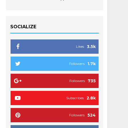
SOCIALIZE
3.5k
Likes
1.7k
Followers
735
Followers
2.8k
Subscribes
524
Followers