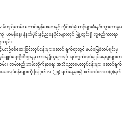
 လမ်းစည်းကမ်း ကောင်းမွန်စေရေးနှင့် လိုင်စင်မဲ့ယာဉ်များစီးနင်းသွားလာမှုမ
ယမန်နေ့၊ နံနက်ပိုင်းနှင့်ညနေပိုင်းများတွင် မြို့တွင်းရှိ လူစည်ကားရာ
သိရသည်။
်ယာဉ်စစ်ဆေးခြင်းလုပ်ငန်းများဆောင် ရွက်ရာတွင် နယ်မြေခံတပ်ရင်းမှ
ုပ်ချုပ်ရေးဦးစီးဌာနမှ တာဝန်ရှိသူများနှင့် ရပ်ကွက်အုပ်ချုပ်ရေးမှူးများက
းကမ်း ၊ လမ်းစည်းကမ်းလိုက်နာရေး အသိပညာပေးလုပ်ငန်းများ ဆောင်ရွက်
ညာပေးလုပ်ငန်းများကို ဩဂုတ်လ (၂၅) ရက်နေ့မှစ၍ စက်တင်ဘာလ(၇)ရက်