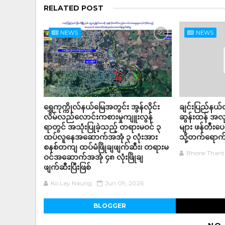
RELATED POST
NEWS
NEWS
ရွှေကုက္ကိုလ်နယ်မြေအတွင်း အွန်လိုင်း
ချင်းပြည်နယ်ဝ
လိမ်လည်လောင်းကစားမှုကျူးလွန်
ဆွန်းထန် အလု
ရာတွင် အသုံးပြုခဲ့သည့် တရားမဝင် ၃
များ ဖန်တီးပေး
ထပ်လူနေအဆောက်အအုံ ၃ လုံးအား
သို့တက်ရောက
စနစ်တကျ ထပ်မံဖြိုချဖျက်ဆီး၊ တရားမ
Bhone Thant
ဝင်အဆောက်အအုံ ၄၈ လုံးဖြိုချ
ဖျက်ဆီးပြီးဖြစ်
Ko Lay Naung
Jun 09, 2026
BLOGGER