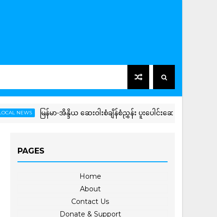
မြန်မာ-အိန္ဒိယ ဆေးဝါးစံချိန်စံညွှန်း ပူးပေါင်းဆောင်ရွက်မှုတိုးမြှင့်
EWS
PAGES
Home
About
Contact Us
Donate & Support