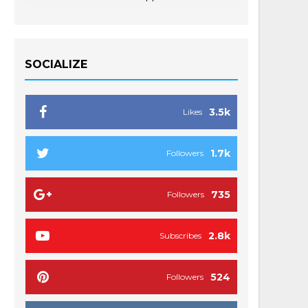
SOCIALIZE
3.5k
Likes
1.7k
Followers
735
Followers
2.8k
Subscribes
524
Followers