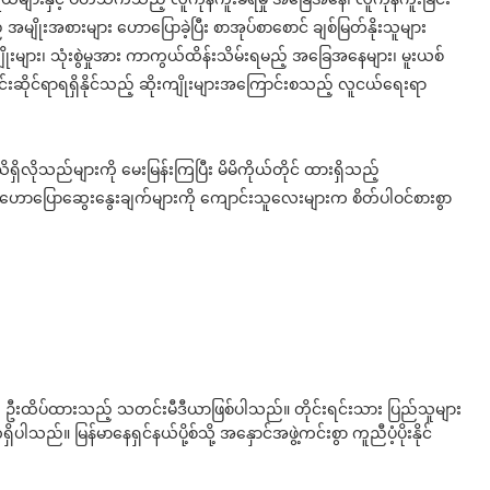
 အမျိုးအစားများ ဟောပြောခဲ့ပြီး စာအုပ်စာစောင် ချစ်မြတ်နိုးသူများ
းများ၊ သုံးစွဲမှုအား ကာကွယ်ထိန်းသိမ်းရမည့် အခြေအနေများ၊ မူးယစ်
တ်ပိုင်းဆိုင်ရာရရှိနိုင်သည့် ဆိုးကျိုးများအကြောင်းစသည့် လူငယ်ရေးရာ
ိလိုသည်များကို မေးမြန်းကြပြီး မိမိကိုယ်တိုင် ထားရှိသည့်
း ဟောပြောဆွေးနွေးချက်များကို ကျောင်းသူလေးများက စိတ်ပါဝင်စားစွာ
ို ဦးထိပ်ထားသည့် သတင်းမီဒီယာဖြစ်ပါသည်။ တိုင်းရင်းသား ပြည်သူများ
်။ မြန်မာနေရှင်နယ်ပို့စ်သို့ အနှောင်အဖွဲ့ကင်းစွာ ကူညီပံ့ပိုးနိုင်