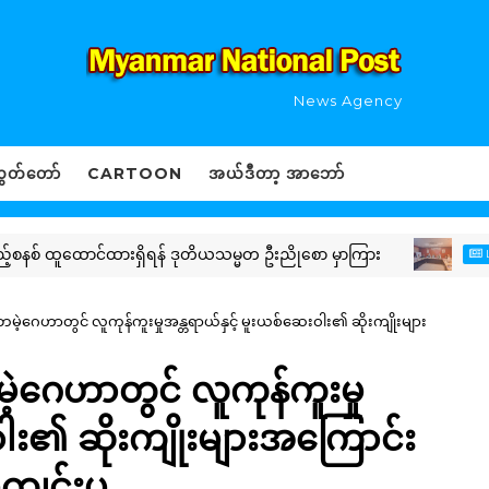
News Agency
ွှတ်တော်
CARTOON
အယ်ဒီတာ့ အာဘော်
စ် ထူထောင်ထားရှိရန် ဒုတိယသမ္မတ ဦးညိုစော မှာကြား
LOCAL N
မိဘမဲ့ဂေဟာတွင် လူကုန်ကူးမှုအန္တရာယ်နှင့် မူးယစ်ဆေးဝါး၏ ဆိုးကျိုးများ
မဲ့ဂေဟာတွင် လူကုန်ကူးမှု
ဝါး၏ ဆိုးကျိုးများအကြောင်း
ကျင်းပ