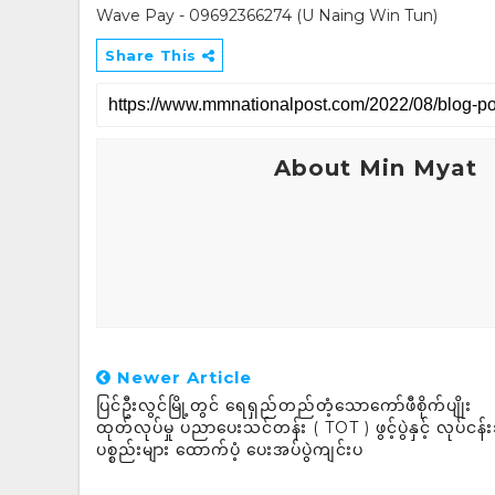
Wave Pay - 09692366274 (U Naing Win Tun)
Share This
About Min Myat
Newer Article
ပြင်ဦးလွင်မြို့တွင် ရေရှည်တည်တံ့သောကော်ဖီစိုက်ပျိုး
ထုတ်လုပ်မှု ပညာပေးသင်တန်း ( TOT ) ဖွင့်ပွဲနှင့် လုပ်ငန်း
ပစ္စည်းများ ထောက်ပံ့ ပေးအပ်ပွဲကျင်းပ