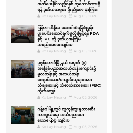
အသိပေးနိုင်သည့်စနစ် ထူထောင်ထားရှိ
ရန် ဒုတိယသမ္မတ ဦးညိုစော မှာကြား
Ko Lay Naung
Aug 05, 2026
မြန်မာ-အိန္ဒိယ ဆေးဝါးစံချိန်စံညွှန်း
ပူးပေါင်းဆောင်ရွက်မှုတိုးမြှင့်ရန် FDA
နှင့် IPC တို့ ဒုတိယအကြိမ်
အစည်းအဝေးကျင်းပ
Ko Lay Naung
Aug 05, 2026
ပုဇွန်တောင်မြို့နယ် အမှတ် (၃)
အခြေခံပညာအလယ်တန်းကျောင်း၌
မူလတန်းနှင့် အလယ်တန်း
ကျောင်းသား/ကျောင်းသူများအား
သံချဆေးနှင့် သံဓာတ်အားဆေး (FBC)
တိုက်ကျွေး
Ko Lay Naung
Aug 05, 2026
ဂန့်ဂေါမြို့တွင် လူကုန်ကူးမှုတားဆီး
ကာကွယ်ရေး အသိပညာပေး
ဟောပြောပွဲ ကျင်းပ
Ko Lay Naung
Aug 05, 2026