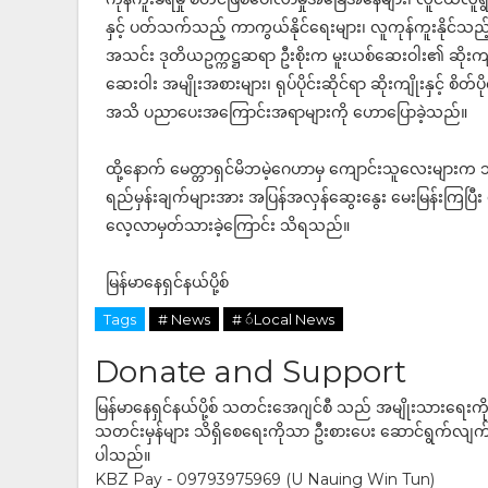
နှင့် ပတ်သက်သည့် ကာကွယ်နိုင်ရေးများ၊ လူကုန်ကူးနိုင်သည့်
အသင်း ဒုတိယဥက္ကဋ္ဌဆရာ ဦးစိုးက မူးယစ်ဆေးဝါး၏ ဆိုးကျို
ဆေးဝါး အမျိုးအစားများ၊ ရုပ်ပိုင်းဆိုင်ရာ ဆိုးကျိုးနှင့် စိ
အသိ ပညာပေးအကြောင်းအရာများကို ဟောပြောခဲ့သည်။
ထို့နောက် မေတ္တာရှင်မိဘမဲ့ဂေဟာမှ ကျောင်းသူလေးများက သိရှ
ရည်မှန်းချက်များအား အပြန်အလှန်ဆွေးနွေး မေးမြန်းကြပြီ
လေ့လာမှတ်သားခဲ့ကြောင်း သိရသည်။
မြန်မာနေရှင်နယ်ပို့စ်
Tags
# News
# ဴLocal News
Donate and Support
မြန်မာနေရှင်နယ်ပို့စ် သတင်းအေဂျင်စီ သည် အမျိုးသားရေးက
သတင်းမှန်များ သိရှိစေရေးကိုသာ ဦးစားပေး ဆောင်ရွက်လျက်ရှိပါသည
ပါသည်။
KBZ Pay - 09793975969 (U Nauing Win Tun)