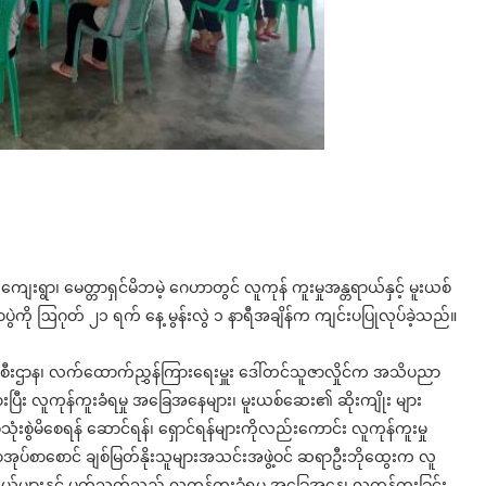
းကျေးရွာ၊ မေတ္တာရှင်မိဘမဲ့ ဂေဟာတွင် လူကုန် ကူးမှုအန္တရာယ်နှင့် မူးယစ်
ို ဩဂုတ် ၂၁ ရက် နေ့ မွန်းလွဲ ၁ နာရီအချိန်က ကျင်းပပြုလုပ်ခဲ့သည်။
ေးဦးစီးဌာန၊ လက်ထောက်ညွှန်ကြားရေးမှူး ဒေါ်တင်သူဇာလှိုင်က အသိပညာ
ပြီး လူကုန်ကူးခံရမှု အခြေအနေများ၊ မူးယစ်ဆေး၏ ဆိုးကျိုး များ
ုံးစွဲမိစေရန် ဆောင်ရန်၊ ရှောင်ရန်များကိုလည်း‌ကောင်း လူကုန်ကူးမှု
ာအုပ်စာစောင် ချစ်မြတ်နိုးသူများအသင်းအဖွဲ့ဝင် ဆရာဦးဘိုထွေးက လူ
ွယ်များနှင့် ပတ်သက်သည့် လူကုန်ကူးခံရမှု အခြေအနေ၊ လူကုန်ကူးခြင်း