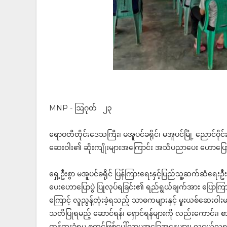
MNP - ဩဂုတ် ၂၃
ဧရာဝတီတိုင်းဒေသကြီး၊ မအူပင်ခရိုင်၊ မအူပင်မြို့ ညောင်ဝိုင်
ဆေးဝါး၏ ဆိုးကျိုးများအကြောင်း အသိပညာပေး ဟောပြောပွဲက
ရှေ့ဦးစွာ မအူပင်ခရိုင် ပြန်ကြားရေးနှင့်ပြည်သူ့ဆက်ဆံရ
ပေးဟောပြောပွဲ ပြုလုပ်ရခြင်း၏ ရည်ရွယ်ချက်အား ပြောကြား
ကြောင့် လူညွန့်တုံးခဲ့ရသည့် သာဓကများနှင့် မူးယစ်ဆေးဝါးမသ
သတိပြုရမည့် ဆောင်ရန်၊ ရှောင်ရန်များကို လည်း‌ကောင်း၊ စ
ကုန်ကူးခံရမှု စတင်ဖြစ်ပေါ်လာမှုအခြေအနေများ၊ လူငယ်လူရ