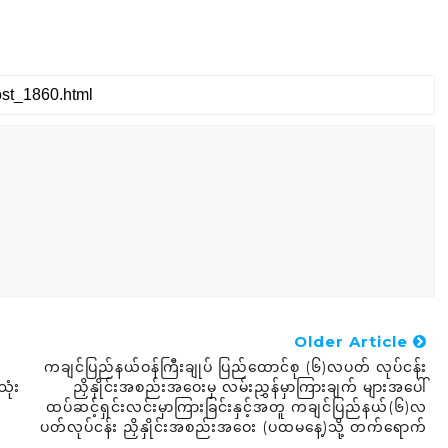
Older Article
ကချင်ပြည်နယ်ဝန်ကြီးချုပ် ပြည်ထောင်စု (၆)လပတ် လုပ်ငန်း
သုံး
ညှိနှိုင်းအစည်းအဝေးမှ လမ်းညွှန်မှာကြားချက် များအပေါ်
ထပ်ဆင့်ရှင်းလင်းမှာကြားခြင်းနှင့်အတူ ကချင်ပြည်နယ်(၆)လ
ပတ်လုပ်ငန်း ညှိနှိုင်းအစည်းအဝေး (ပထမနေ့)သို့ တက်ရောက်