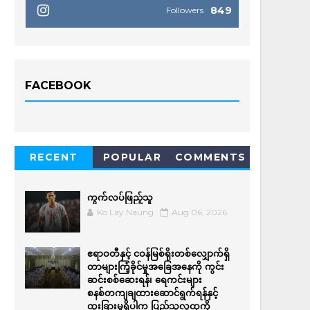
849
Followers
FACEBOOK
RECENT
POPULAR
COMMENTS
ကွက်လပ်ဖြည့်သူ
Ko Lay Naung
Aug 06, 2026
ဧရာဝတီနှင့် ငဝန်မြစ်ရိုးတစ်လျှောက်ရှိ
တာများကြံ့ခိုင်မှုအခြေအနေကို ကွင်း
ဆင်းစစ်ဆေးရန်၊ ရေကင်းများ
စနစ်တကျချထားဆောင်ရွက်ရန်နှင့်
ထူးခြားမှုရှိပါက ပြည်သူလူထုကို