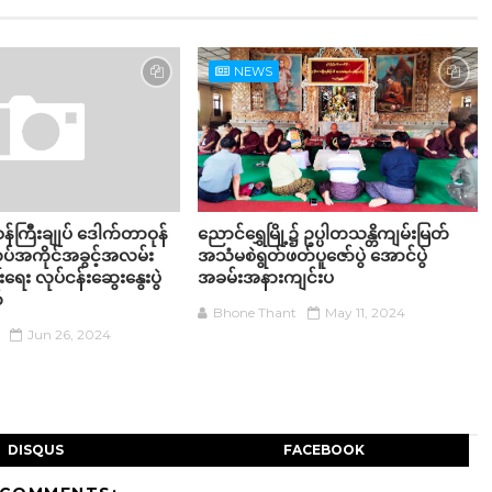
NEWS
န်ကြီးချုပ် ဒေါက်တာဝုန်
ညောင်ရွှေမြို့၌ ဥပ္ပါတသန္တိကျမ်းမြတ်
ပ်အကိုင်အခွင့်အလမ်း
အသံမစဲရွတ်ဖတ်ပူဇော်ပွဲ အောင်ပွဲ
ရေး လုပ်ငန်းဆွေးနွေးပွဲ
အခမ်းအနားကျင်းပ
်
Bhone Thant
May 11, 2024
Jun 26, 2024
DISQUS
FACEBOOK