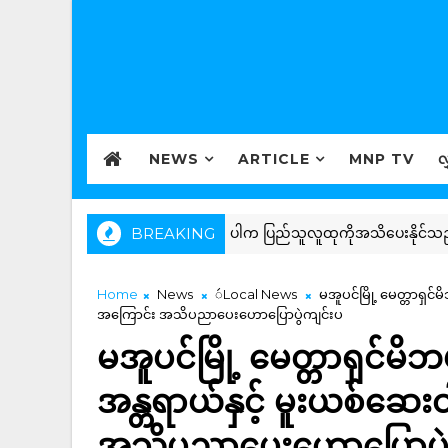
NEWS
ARTICLE
MNP TV
လ
ထားဆောင်ရွက်ရန်နှင့် ထူးခြားမှုရှိပါက ပြည်သူလူထုကိုအသိပေးနိုင်သည့်စန
BREAKING
Home
News
ဴLocal News
မအူပင်မြို့ မေတ္တာရှင်
အကြောင်း အသိပညာပေးဟောပြောပွဲကျင်းပ
မအူပင်မြို့ မေတ္တာရှင်မိဘ
အန္တရာယ်နှင့် မူးယစ်ဆေး
အသိပညာပေးဟောပြောပွဲ