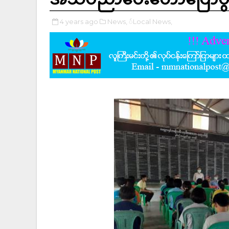
4 years ago
News,
ဴLocal News,