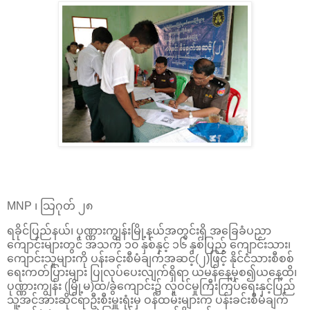
MNP ၊ သြဂုတ် ၂၈
ရခိုင်ပြည်နယ်၊ ပုဏ္ဏားကျွန်းမြို့နယ်အတွင်းရှိ အခြေခံပညာ
ကျောင်းများတွင် အသက် ၁၀ နှစ်နှင့် ၁၆ နှစ်ပြည့် ကျောင်းသား၊
ကျောင်းသူများကို ပန်းခင်းစီမံချက်အဆင့်(၂)ဖြင့် နိုင်ငံသားစီစစ်
ရေးကတ်ပြားများ ပြုလုပ်ပေးလျက်ရှိရာ ယမန်နေ့မှစ၍ယနေ့ထိ၊
ပုဏ္ဏားကျွန်း (မြို့မ)ထ/ခွဲကျောင်း၌ လူဝင်မှုကြီးကြပ်ရေးနှင့်ပြည်
သူ့အင်အားဆိုင်ရာဦးစီးမှူးရုံးမှ ဝန်ထမ်းများက ပန်းခင်းစီမံချက်