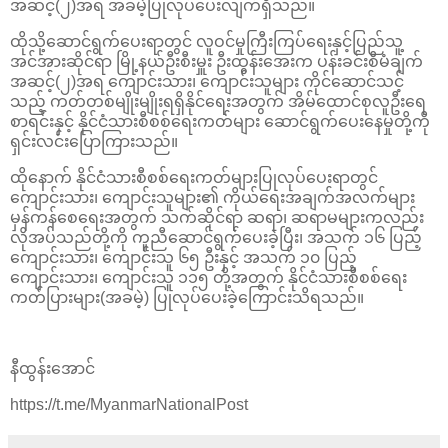
အဆင့်(၂)အရ အခမဲ့ပြုလုပ်ပေးလျက်ရှိသည်။
ထိုသို့ဆောင်ရွက်ပေးရာတွင် လူဝင်မှုကြီးကြပ်ရေးနှင့်ပြည်သူ့
အင်အားဆိုင်ရာ မြို့နယ်ဦးစီးမှူး ဦးထွန်းအေးက ပန်းခင်းစီမံချက်
အဆင့်(၂)အရ ကျောင်းသား၊ ကျောင်းသူများ ကိုင်ဆောင်သင့်
သည့် ကတ်တစ်မျိုးမျိုးရရှိနိုင်ရေးအတွက် အိမ်ထောင်စုလူဦးရေ
စာရင်းနှင့် နိုင်ငံသားစီစစ်ရေးကတ်များ ဆောင်ရွက်ပေးနေမှုတို့ကို
ရှင်းလင်းပြောကြားသည်။
ထိုနောက် နိုင်ငံသားစီစစ်ရေးကတ်များပြုလုပ်ပေးရာတွင်
ကျောင်းသား၊ ကျောင်းသူများ၏ ကိုယ်ရေးအချက်အလက်များ
မှန်ကန်စေရေးအတွက် သက်ဆိုင်ရာ ဆရာ၊ ဆရာမများကလည်း
လိုအပ်သည်တို့ကို ကူညီဆောင်ရွက်ပေးခဲ့ပြီး၊ အသက် ၁၆ ပြည့်
ကျောင်းသား၊ ကျောင်းသူ ၆၅ ဦးနှင့် အသက် ၁၀ ပြည့်
ကျောင်းသား၊ ကျောင်းသူ ၁၁၅ တို့အတွက် နိုင်ငံသားစီစစ်ရေး
ကတ်ပြားများ(အခမဲ့) ပြုလုပ်ပေးခဲ့ကြောင်းသိရသည်။
နီထွန်းအောင်
https://t.me/MyanmarNationalPost