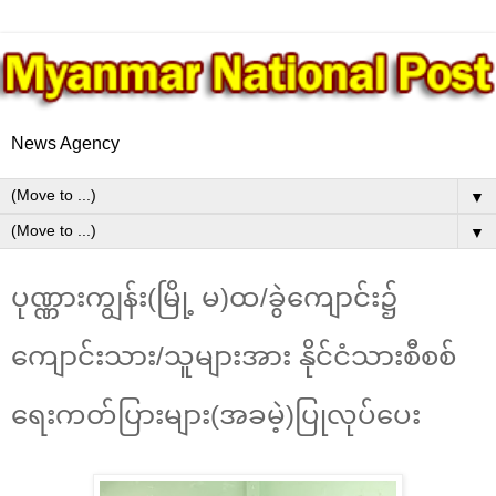
News Agency
▼
▼
ပုဏ္ဏားကျွန်း(မြို့ မ)ထ/ခွဲကျောင်း၌
ကျောင်းသား/သူများအား နိုင်ငံသားစီစစ်
ရေးကတ်ပြားများ(အခမဲ့)ပြုလုပ်ပေး