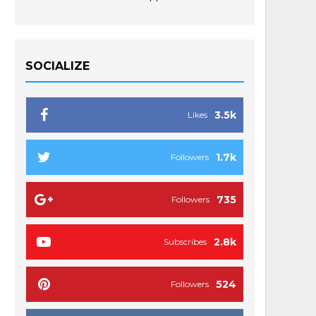
SOCIALIZE
3.5k
Likes
1.7k
Followers
735
Followers
2.8k
Subscribes
524
Followers