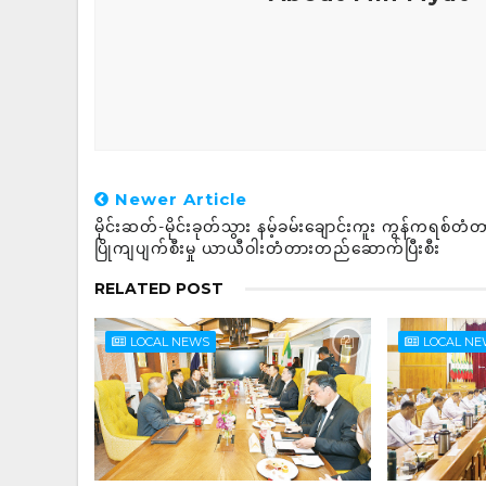
Newer Article
မိုင်းဆတ်-မိုင်းခုတ်သွား နမ့်ခမ်းချောင်းကူး ကွန်ကရစ်တံတ
ပြိုကျပျက်စီးမှု ယာယီဝါးတံတားတည်ဆောက်ပြီးစီး
RELATED POST
LOCAL NEWS
LOCAL N