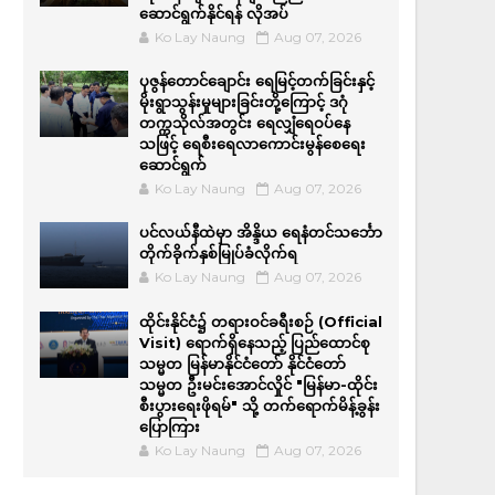
ဆောင်ရွက်နိုင်ရန် လိုအပ်
Ko Lay Naung
Aug 07, 2026
ပုဇွန်တောင်ချောင်း ရေမြင့်တက်ခြင်းနှင့်
မိုးရွာသွန်းမှုများခြင်းတို့ကြောင့် ဒဂုံ
တက္ကသိုလ်အတွင်း ရေလျှံရေဝပ်နေ
သဖြင့် ရေစီးရေလာကောင်းမွန်စေရေး
ဆောင်ရွက်
Ko Lay Naung
Aug 07, 2026
ပင်လယ်နီထဲမှာ အိန္ဒိယ ရေနံတင်သင်္ဘော
တိုက်ခိုက်နှစ်မြုပ်ခံလိုက်ရ
Ko Lay Naung
Aug 07, 2026
ထိုင်းနိုင်ငံ၌ တရားဝင်ခရီးစဉ် (Official
Visit) ရောက်ရှိနေသည့် ပြည်ထောင်စု
သမ္မတ မြန်မာနိုင်ငံတော် နိုင်ငံတော်
သမ္မတ ဦးမင်းအောင်လှိုင် "မြန်မာ-ထိုင်း
စီးပွားရေးဖိုရမ်" သို့ တက်ရောက်မိန့်ခွန်း
ပြောကြား
Ko Lay Naung
Aug 07, 2026