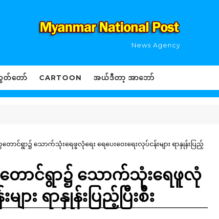
News Agency
ွှတ်တော်
CARTOON
အယ်ဒီတာ့ အာဘော်
ကတောင်ရွာ၌ သောက်သုံးရေဖူလုံရေး ရေပေးဝေးရေးလုပ်ငန်းများ ရာနှုန်းပြည့်
ကတောင်ရွာ၌ သောက်သုံးရေဖူလုံ
ား ရာနှုန်းပြည့်ပြီးစီး