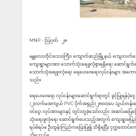
MNP - သြဂုတ် ၂၈
မန္တလေးတိုင်းဒေသကြီး၊ ကျောက်ဆည်မြို့နယ် ကျေးလက်ဒ
ကျေးရွာများအား သောက်သုံးရေဖူလုံစွာရရှိရေး ဆောင်ရွက်
သောက်သုံးရေဖူးလုံရေး ရေပေးဝေရေးလုပ်ငန်းများ အကောင်အထည
သည်။
ရေပေးဝေရေး လုပ်ငန်းများဆောင်ရွက်ရာတွင် ခွင့်ပြုရန်ပုံငွေ
(၂)လက်မအကျယ် PVC ပိုက်အရှည်(၂၈၀၀)ပေ သွယ်တန်းပေးခြ
ဝင်ငွေ၊ လုပ်အားများနှင့် တွင်းတူခဲ့သော်လည်း အဆင်မပြေက
သုံးရေးဖူလုံရေး ဆောင်ရွက်ပေးသည့်အတွက် ကျေးရွာမပြည်
ရပ်မိရပ်ဖ ဦးထွန်းကြည်ကပြောပြ၍ သိရှိရပြီး ငှက္ကတောင်ကျ
သိရသည်။