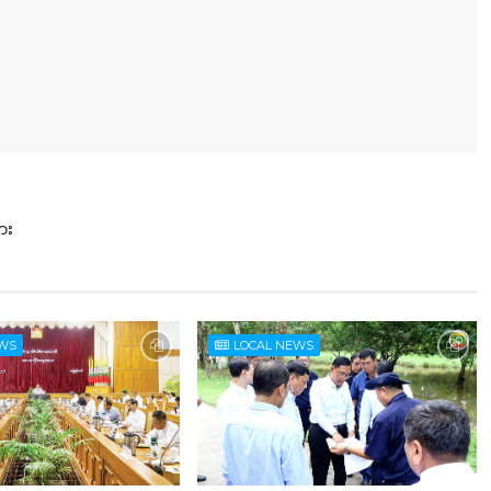
ား
EWS
LOCAL NEWS