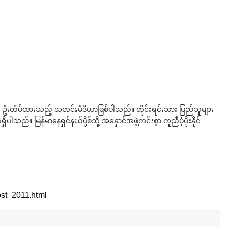
ို ဦးထိပ်ထားသည့် သတင်းမီဒီယာဖြစ်ပါသည်။ တိုင်းရင်းသား ပြည်သူများ
်။ မြန်မာနေရှင်နယ်ပို့စ်သို့ အနှောင်အဖွဲ့ကင်းစွာ ကူညီပံ့ပိုးနိုင်