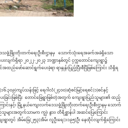
ေသဖွံ့ဖြိုးတိုးတက်ရေးဦးစီးဌာနမှ သောက်သုံးရေအခက်အခဲရှိသော
ပေးလျက်ရှိရာ ၂၀၂၂-၂၀၂၃ ဘဏ္ဍာနှစ်တွင် ငှက္ကတောင်ကျေးရွာ၌
်ဖော်ဆောင်ရွက်ပေးခဲ့ရာ ရာနှုန်းပြည့်ပြီးစီပြီဖြစ်ကြောင်း သိရှိရ
(၁၆.၃၀၉)ကျပ်သန်းဖြင့် ရေဂါလံ(၂၄၀၀)ဆံ့စင်မြင့်ရေစင်(၁)စင်နှင့်
င်းဖြစ်ပြီး တောင်ခြေရွာဖြစ်တဲ့အတွက် ကျေးရွာပြည်သူများ၏ ထည့်
ြောင်းနှင့်၊ မြို့နယ်ကျေးလက်ဒေသဖွံ့ဖြိုးတိုးတက်ရေးဦးစီးဌာနမှ သောက်
သူများအတွက်သာမက ကျွဲ၊ နွား၊ တိရိစ္ဆာန်ပါ အဆင်ပြေကြောင်း
ေးရွာတွင် အိမ်ခြေ(၂၅၃)အိမ်၊ လူဦးရေ(၁၁၉၅)ဦး နေထိုင်လျက်ရှိကြောင်း