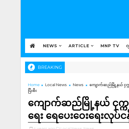
NEWS
ARTICLE
MNP TV
လ
BREAKING
Home
Local News
News
ကျောက်ဆည်မြို့နယ် ငှက္
ပြီးစီး
ကျောက်ဆည်မြို့နယ် ငှက္
ရေး ရေပေးဝေးရေးလုပ်ငန်းမျ
4 years ago
Local News,
News,