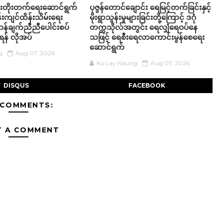
့ဖြိုးတိုးတက်ရေးဆောင်ရွက်
ပုဇွန်တောင်ချောင်း ရေမြင့်တက်ခြင်းနှင့်
်းကျင်ထိန်းသိမ်းရေး
မိုးရွာသွန်းမှုများခြင်းတို့ကြောင့် ဒဂုံ
 ဟန်ချက်ညီညီပေါင်းစပ်
တက္ကသိုလ်အတွင်း ရေလျှံရေဝပ်နေ
ရန် လိုအပ်
သဖြင့် ရေစီးရေလာကောင်းမွန်စေရေး
ဆောင်ရွက်
g
Aug 07, 2026
Ko Lay Naung
Aug 07, 2026
DISQUS
FACEBOOK
 COMMENTS:
T A COMMENT