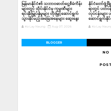
မြန်မာနိုင်ငံ၏ သဘာဝဓာတ်ငွေ့စီမံကိန်း
နိုင်ငံတော်ဖွံ
များတွင် ထိုင်းနိုင်ငံမှ ကုမ္ပဏီများ
ရာတွင် ပတ်ဝန
ရင်းနှီးမြှုပ်နှံမှုများ တိုးမြှင့်ဆောင်ရွက်
လုပ်ငန်းများ
သွားနိုင်မည့်အခြေအနေများ ဆွေးနွေး
ဆောင်ရွက်နိုင်
Ko Lay Naung
Aug 07, 2026
Ko Lay Naun
BLOGGER
NO
POS