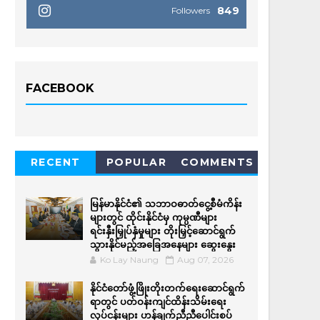
849
Followers
FACEBOOK
RECENT
POPULAR
COMMENTS
မြန်မာနိုင်ငံ၏ သဘာဝဓာတ်ငွေ့စီမံကိန်း
များတွင် ထိုင်းနိုင်ငံမှ ကုမ္ပဏီများ
ရင်းနှီးမြှုပ်နှံမှုများ တိုးမြှင့်ဆောင်ရွက်
သွားနိုင်မည့်အခြေအနေများ ဆွေးနွေး
Ko Lay Naung
Aug 07, 2026
နိုင်ငံတော်ဖွံ့ဖြိုးတိုးတက်ရေးဆောင်ရွက်
ရာတွင် ပတ်ဝန်းကျင်ထိန်းသိမ်းရေး
လုပ်ငန်းများ ဟန်ချက်ညီညီပေါင်းစပ်