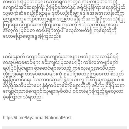
စာဖတ်ရှိန်မြှင့်တင်ရေး ဆောင်ရွက်ရာတွင် အမက(မော်ကျော့)
ကျောင်းအုပ်ဆရာကြီး ဦးမြင့်အောင်နှင့် ခရိုင်ပြန်ကြားရေးနှင့်ပြည်
သူ့ဆက်ဆံရေးဦးစီးဌာနမှ ဒုတိယဦးစီးမှူး ဒေါ်အေးအေးသန်းတို့က
ကျောင်းသူ‌ကျောင်းသားများ အားလပ်ချိန်ကိုအကျိုးရှိစွာအသုံးပြု
ကြရေး၊ ကျောင်းစာကိုကြိုးစားကြသလို ဗဟုသုတတိုးပွားရေး
အတွက် ပြင်ပစာ‌ စာပေများကိုပါ လေ့လာဖတ်ရှုကြရေးတို့ကို
ဟောပြောဆွေးနွေးခဲ့ကြသည်။
ယင်းနောက် ကျောင်းသူကျောင်းသားများ ဖတ်ရှုလေ့လာနိုင်ရန်
စာအုပ်စာစောင်များ ခင်းကျင်းပြသပေးပြီး ကလေးကဗျာများ၊
ရုပ်ပြပုံပြင်များ၊ စာစောင်များစသည့် ကလေးများအသိပညာ
တိုးပွားရေး စာအုပ်စာပေများကို စုပေါင်းဖတ်ရှုကြစေကာ စာဖတ်
ရှိန်မြှင့်တင်ရေး၊ သဘာဝ‌ဘေးအန္တရာယ်၊ လူကုန်ကူးမှုအန္တရာယ် စ
သည့်အသိပညာပေး နံရံကပ်စာစောင်များတို့ကို ခင်းကျင်းပြသရာ
ကျောင်းသား၊ကျောင်းသူများမှစိတ်ပါဝင်စားများကြည့်ရှုလေ့လာ
ခဲ့ကြောင်း သိရသည်။
https://t.me/MyanmarNationalPost