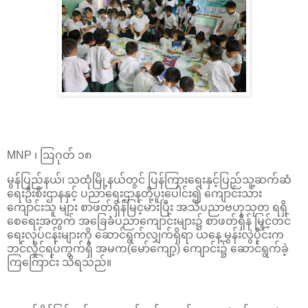
MNP ၊ ဩဂုတ် ၁၈
မွန်ပြည်နယ်၊ သထုံမြို့နယ်တွင် ပြန်ကြားရေးနှင့်ပြည်သူ့ဆက်ဆံ
ရေးဦးစီးဌာနနှင့် ပညာရေးဌာနတို့ပူး‌ပေါင်း၍ ကျောင်းသား
ကျောင်းသူ များ စာဖတ်ရှိန်မြင့်မားပြီး အသိပညာဗဟုသုတ ရရှိ
စေရေးအတွက် အခြေခံပညာကျောင်းများ၌ စာဖတ်ရှိန် မြှင့်တင်
ရေးလုပ်ငန်းများကို ဆောင်ရွက်လျှက်ရှိရာ ယနေ့ မွန်းလွဲပိုင်းက
ဘင်လှိုင်ရပ်ကွက်ရှိ အမက(မော်ကျော့) ကျောင်း၌ ဆောင်ရွက်ခဲ့
ကြ‌ကြောင်း သိရသည်။