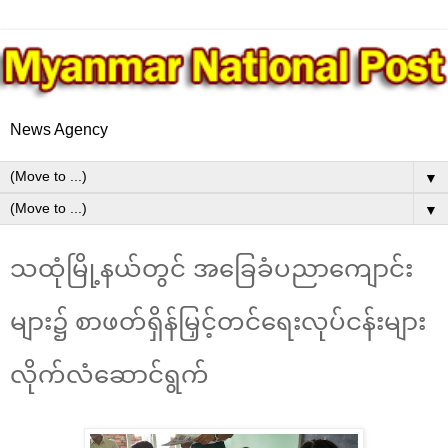
News Agency
▼
▼
သထုံမြို့နယ်တွင် အခြေခံပညာကျောင်း
များ၌ စာဖတ်ရှိန်မြှင့်တင်ရေးလုပ်ငန်းများ
လိုက်လံဆောင်ရွက်