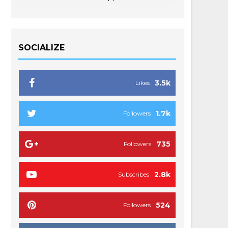
SOCIALIZE
3.5k
Likes
1.7k
Followers
735
Followers
2.8k
Subscribes
524
Followers