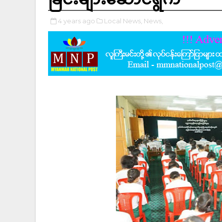
4 years ago
Local News,
News,