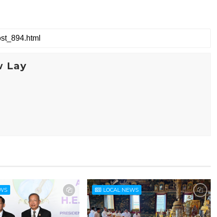
w Lay
EWS
LOCAL NEWS