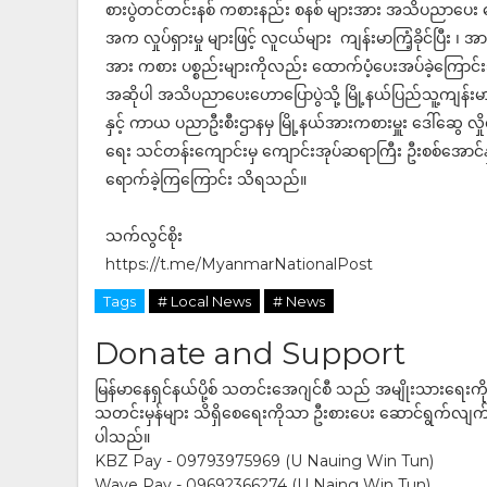
စားပွဲတင်တင်းနစ် ကစားနည်း စနစ် များအား အသိပညာပေး ဟ
အက လှုပ်ရှားမှု များဖြင့် လူငယ်များ ကျန်းမာကြံ့ခိုင်ပြီး
အား ကစား ပစ္စည်းများကိုလည်း ထောက်ပံ့ပေးအပ်ခဲ့ကြောင
အဆိုပါ အသိပညာပေးဟောပြောပွဲသို့ မြို့နယ်ပြည်သူ့ကျန်းမ
နှင့် ကာယ ပညာဦးစီးဌာနမှ မြို့နယ်အားကစားမှူး ဒေါ်‌ဆွေ လှိုင်
ရေး သင်တန်းကျောင်းမှ ကျောင်းအုပ်ဆရာကြီး ဦးစစ်အောင်နှ
ရောက်ခဲ့ကြကြောင်း သိရသည်။
သက်လွင်စိုး
https://t.me/MyanmarNationalPost
Tags
# Local News
# News
Donate and Support
မြန်မာနေရှင်နယ်ပို့စ် သတင်းအေဂျင်စီ သည် အမျိုးသားရေးက
သတင်းမှန်များ သိရှိစေရေးကိုသာ ဦးစားပေး ဆောင်ရွက်လျက်ရှိပါသည
ပါသည်။
KBZ Pay - 09793975969 (U Nauing Win Tun)
Wave Pay - 09692366274 (U Naing Win Tun)