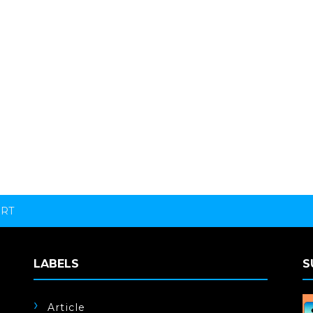
ORT
LABELS
S
Article