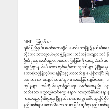
MNP ၊ ဩဂုတ် ၁၈
ရခိုင်ပြည်နယ်၊ မောင်တောခရိုင်၊ မောင်တောမြို့၌ နယ်စပ်ရ
တိုင်းရင်းသားလူငယ်များ ဖွံ့ဖြိုးရေး သင်တန်းကျောင်းတွင် 
ဦးစီးဌာနမှ အသိပညာပေးဟောပြောခြင်းကို ယနေ့ နံနက် ၁၀ န
ရှေးဦးစွာ နယ်စပ် ဒေသ တိုင်းရင်းသားလူငယ်များ ဖွံ့ဖြိ
ဟောပြောပွဲပြုလုပ်ပေးရခြင်းနှင့်ပတ်သတ်၍ ပြောကြားပြီး မြိ
အေးသာ က ကျောင်းသား/သူများ အနေဖြင့် ကျန်းမာရေး အ
အုပ်စုများ ၊ တစ်ကိုယ်ရေသန့်ရှင်းရေး ၊ လက်ဆေးနည်း ၊ သွား 
တတ်သော သွေးလွန်တုပ်ကွေး ရောဂါ ကာကွယ်နှိမ်နင်းရေး န
ကာယပညာဦးစီးဌာနမှ မြို့နယ်အားကစားမှူး ဒေါ်ဆွေလှိုင်ငြ
နည်းစနစ်များ ၊ဘော်လီဘော ကစားခြင်း ဆိုင်ရာ နည်း စနစ်များ