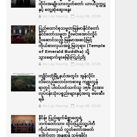
ထိုင်းအမျိုးသားလွှတ်တော် ယာယီဥက္ကဋ္ဌ
နှင့် တွေ့ဆုံဆွေးနွေး
Ko Lay Naung
Aug 08, 2026
ပြည်ထောင်စုသမ္မတမြန်မာနိုင်ငံတော်
နိုင်ငံတော်သမ္မတ ဦးမင်းအောင်လှိုင်
ဦးဆောင်သည့် မြန်မာအဆင့်မြင့်
ကိုယ်စားလှယ်အဖွဲ့ မြဘုရား (Temple
of Emerald Buddha) သို့
သွားရောက်ဖူးမြော်ကြည်ညို
Ko Lay Naung
Aug 08, 2026
ကျိုင်းတုံမြို့နယ်အတွင်း အွန်လိုင်း
လိမ်လည်လောင်းကစားမှု ကျူးလွန်
ရာတွင် ပါဝင်ပတ်သက်သူ ၁၅၆ ဦးအား
လုပ်ငန်းသုံးပစ္စည်းများနှင့်အတူ ဖမ်းဆီး
ရမိ
Ko Lay Naung
Aug 08, 2026
နီပိန်း ပြည်ဖျက်မိစ္ဆာတွေရဲ့
ဘက်တော်သား ထိုင်းပြည်သူ့ပါတီ
ကိုယ်စားလှယ် လွှတ်တော်အမတ်
ဒေါက်တာ အနုဆွန် သမ်ချိုင်း