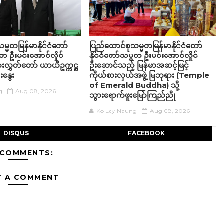
္မတမြန်မာနိုင်ငံတော်
ပြည်ထောင်စုသမ္မတမြန်မာနိုင်ငံတော်
မတ ဦးမင်းအောင်လှိုင်
နိုင်ငံတော်သမ္မတ ဦးမင်းအောင်လှိုင်
ားလွှတ်တော် ယာယီဥက္ကဋ္ဌ
ဦးဆောင်သည့် မြန်မာအဆင့်မြင့်
ေးနွေး
ကိုယ်စားလှယ်အဖွဲ့ မြဘုရား (Temple
of Emerald Buddha) သို့
g
Aug 08, 2026
သွားရောက်ဖူးမြော်ကြည်ညို
Ko Lay Naung
Aug 08, 2026
DISQUS
FACEBOOK
 COMMENTS:
T A COMMENT