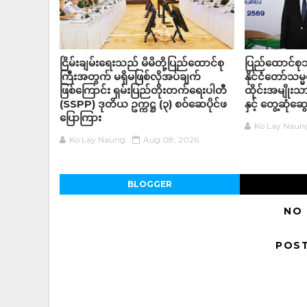
ငြိမ်းချမ်းရေးသည် မိမိတို့ပြည်ထောင်စု
ပြည်ထောင်စုသမ
ကြီးအတွက် မရှိမဖြစ်လိုအပ်ချက်
နိုင်ငံတော်သမ္
ဖြစ်ကြောင်း ရှမ်းပြည်တိုးတက်ရေးပါတီ
ထိုင်းအမျိုးသ
(SSPP) ဒုတိယ ဥက္ကဋ္ဌ (၃) စဝ်ဆေပိုင်ဖ
နှင့် တွေ့ဆုံဆွ
ပြောကြား
Ko Lay Naun
Ko Lay Naung
Aug 08, 2026
BLOGGER
NO
POS