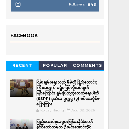
849
Followers
FACEBOOK
RECENT
POPULAR
COMMENTS
ငြိမ်းချမ်းရေးသည် မိမိတို့ပြည်ထောင်စု
ကြီးအတွက် မရှိမဖြစ်လိုအပ်ချက်
ဖြစ်ကြောင်း ရှမ်းပြည်တိုးတက်ရေးပါတီ
(SSPP) ဒုတိယ ဥက္ကဋ္ဌ (၃) စဝ်ဆေပိုင်ဖ
ပြောကြား
Ko Lay Naung
Aug 08, 2026
ပြည်ထောင်စုသမ္မတမြန်မာနိုင်ငံတော်
နိုင်ငံတော်သမ္မတ ဦးမင်းအောင်လှိုင်