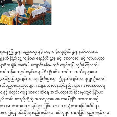
ေးရာဝန်ကြီးဌာန၊ ပညာရေး နှင့် လေ့ကျင့်ရေးဦးစီးဌာန၊နယ်စပ်ဒေသ
မြို့နယ် ပြည်သူ့ ကျန်းမာ ရေးဦးစီးဌာန နှင့် အားကစား နှင့် ကာယပညာ
ာရီအချိန် အဆိုပါ ကျောင်းခန်းမ တွင် ကျင်းပပြုလုပ်ခဲ့ကြသည်။
ုးရေး သင်တန်းကျောင်းအုပ်ဆရာကြီး ဦးစစ် အောင်က အသိပညာပေး
ု့နယ်ပြည်သူ့ကျန်းမာ ရေး ဦးစီးဌာနမှ မြို့နယ်ကျန်းမာရေးမှူး ဦးမောင်
သိပညာဗဟုသုတများ ၊ ကျန်းမာစွာနေထိုင်နည်း များ ၊ အစာအာဟာရ
နှင့် ခံတွင်း ကျန်းမာရေး ဆိုင်ရ အသိပညာပေးခြင်း ၊မိုးတွင်းဖြစ်ပွား
ည်းလမ်း စသည့်တို့ကို အသိပညာပေးဟောပြောပြီး အားကစားနှင့်
ိမ်းက အားကစားပညာ ရပ်များ ဖြစ်သော ဘောလုံးကစားခြင်းဆိုင်ရာ
၊ ပြေးခုန် ပစ်ဆိုင်ရာနည်းစနစ်များ၊ စစ်တုရင်ကစားခြင်း နည်း စနစ် များ၊