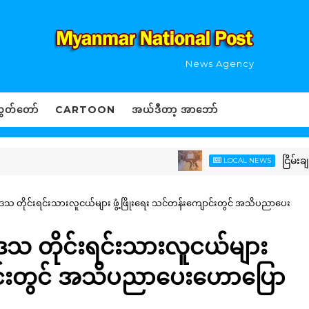
News Agency
ွှတ်တော်
CARTOON
အယ်ဒီတာ့ အာဘော်
ငြိမ်းချမ်းရေး
LOCAL NEWS
ေသ တိုင်းရင်းသားလူငယ်များ ဖွံ့ဖြိုးရေး သင်တန်းကျောင်းတွင် အသိပညာပေး
ေသ တိုင်းရင်းသားလူငယ်များ
ောင်းတွင် အသိပညာပေးဟောပြော