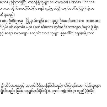
ောပြောကြားခဲ့ပြီး တာဝန်ရှိသူများက Physical Fitness Dances
 ၊ အားကစား လိုက်စားလိုစိတ်ရှိစေရန် ရည်ရွယ်၍ သရုပ်ဖေါ်ကပြခဲ့ ကြကာ
်းသိရသည်။
ာ ရေး ဦးစီးဌာနမှ မြို့နယ်ကျန်း မာ ရေးမှူး ဦးမောင်အေးသာ၊ အားကစား
ငြိမ်း နှင့် ဝန်ထမ်း များ ၊ နယ်စပ်ဒေသ တိုင်းရင်း သားလူငယ်များ ဖွံ့ဖြိုး
င့် ဆရာ၊ဆရာမများ၊ကျောင်းသား/ သူများ စုစုပေါင်း(၁၅၀)ခန့် တက်
ို ဦးထိပ်ထားသည့် သတင်းမီဒီယာဖြစ်ပါသည်။ တိုင်းရင်းသား ပြည်သူများ
်။ မြန်မာနေရှင်နယ်ပို့စ်သို့ အနှောင်အဖွဲ့ကင်းစွာ ကူညီပံ့ပိုးနိုင်