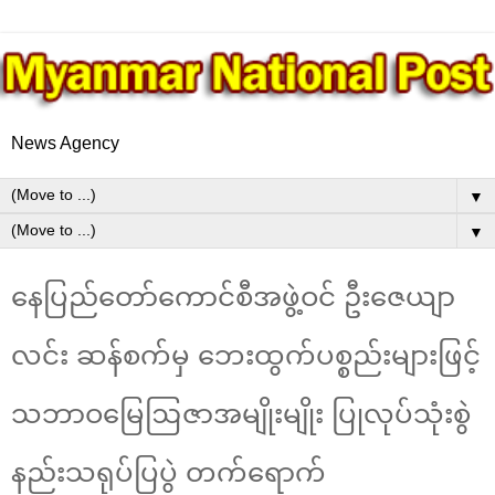
News Agency
▼
▼
နေပြည်တော်ကောင်စီအဖွဲ့ဝင် ဦးဇေယျာ
လင်း ဆန်စက်မှ ဘေးထွက်ပစ္စည်းများဖြင့်
သဘာဝမြေဩဇာအမျိုးမျိုး ပြုလုပ်သုံးစွဲ
နည်းသရုပ်ပြပွဲ တက်ရောက်