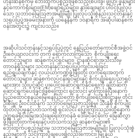
ဟိန်းဆန်စက်မှ ဘေးထွက်ပစ္စည်းဖြစ်သည့်(စပါးခွံ၊ ဖွဲပြာ၊ ဖွဲနု)များ
နှင့်ကောက်ရိုးများ၊(EM)ဖျော်ရည်များ၊ နွားချေးများ ပါဝင်ပြုလုပ်
သော သဘာဝမြေဩဇာအမျိုးမျိုး ပြုလုပ်သုံးစွဲနည်းသင်တန်းနှင့်
သရုပ်ပြပွဲအခမ်းအနားကို ယနေ့နံနက် ၁၀နာရီက အဆိုပါဆန်စက်
ဝန်းအတွင်း၌ ကျင်းပသည်။
အဆိုပါသင်တန်းနှင့်သရုပ်ပြပွဲတွင် နေပြည်တော်ကောင်စီအဖွဲ့ဝင်
ဦးဇေယျာလင်းက တက် ရောက်လာကြသော စိုက်ပျိုးရေး
တောင်သူများ၊ ဆန်စက်ပိုင်ရှင်များ၊ ဋ္ဌာနဆိုင်ရာအသီးသီးမှ
တာဝန်ရှိသူများ သင်တန်းနှင့်သရုပ်ပြပွဲကျင်းပရခြင်း
ရည်ရွယ်ချက်နှင့် လယ်ယာကဏ္ဍဖွံ့ဖြိုးတိုး တက်ရေးအတွက်
တောင်သူများ၊ ဆန်စက်လုပ်ငန်းရှင်များနှင့် စိုက်ပျိုးရေးပညာရှင်
များအား သုံးပွင့်ဆိုင် ပူးပေါင်းဆောင်ရွက်နိုင်ရေးကို ချိတ်ဆက်
ဆောင်ရွက်ပေးခြင်းဖြစ်ကြောင်း ရှင်းလင်း မှာကြားခဲ့ပြီးနောက်
ပြည်ထောင်စုနယ်မြေ၊နေပြည်တော် စိုက်ပျိုးရေးဦးစီးဋ္ဌာနမှ တိုင်း
ဦးစီးမှူး ဦးဝင်းထိန်က သဘာဝမြေဩဇာသုံးစွဲမှု၊ သီးနှံစုံ စိုက်ပျိုး
ထုတ်လုပ်မှုနှင့်ပတ်သက်၍ ရှင်းလင်း ပြောကြားသည်။ထို့နောက်
ဥတ္တရခရိုင်၊မြေအသုံးချရေးတာဝန်ခံ ဒေါ်ခင်ခင်မိုးက မြေဆီလွှာ
ဖွံ့ဖြိုးတိုးတက်ရေးနှင့်ပတ်သက်သည့် ဆန်စက်များ၏
ဘေးထွက်ပစ္စည်းများမှ သဘာဝမြေဩဇာအမျိုးမျိုး ပြုလုပ်သုံးစွဲ
နည်းများကို သင်ကြားပို့ချပေး၍လည်းကောင်း၊ မြို့နယ်