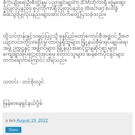
စိုက်ပျိုးရေးဦးစီးဌာနမှ ပညာရှင်များက (EM)ဘိုကာရှီ မြေဆွေး
ပုံပြုလုပ်နည်း၊ စူပါဘိုကာရှီ ပြုလုပ်နည်း၊ (Biochar) စပါးခွံ
မီးသွေးပြုလုပ်နည်းများအား လက်တွေ့ပြသခဲ့သည်။
ထို့သင်တန်းနှင့်သရုပ်ပြပွဲသို့ နေပြည်တော်ကောင်စီအဖွဲ့ဝင် ဦးဇေ
ယျာလင်း၊တိုင်း/ခရိုင်မှ တာဝန်ရှိသူများ၊ မြို့နယ်စီမံအုပ်ချုပ်ရေး
အဖွဲ့ ဥက္ကဋ္ဌနှင့် အဖွဲ့ဝင်များ၊ မြို့နယ်အဆင့်ဋ္ဌာနဆိုင်ရာ များ၊
ကျေးရွာအုပ်စု(၁၀)အုပ်စုမှ တောင်သူများ၊ ဆန်စက်ပိုင်ရှင်များ
တက်ရောက်ကြောင်း သိရသည်။
သတင်း - တင်စိုးလွင်
မြန်မာနေရှင်နယ်ပို့စ်
a la/s
August 19, 2022
Share