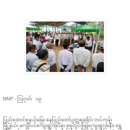
MNP - ဩဂုတ် ၁၉
ပြည်ထောင်စုနယ်မြေ၊ နေပြည်တော်ဥတ္တရခရိုင်၊ တပ်ကုန်း
မြို့နယ်၊ မကျီးပင်ကျေးရွာအုပ်စု၊ ရေတွင်းဖြူကျေးရွာအနီး၊ ရွှေ