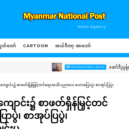
News Agency
ွှတ်တော်
CARTOON
အယ်ဒီတာ့ အာဘော်
ဆော်ဒီညွန့်ပေါင်း
INTERNATIONAL NEWS
ကျောင်း၌ စာဖတ်ရှိန်မြှင့်တင်ရေးအသိပညာပေး ဟောပြောပွဲ၊ စာအုပ်ပြပွဲ၊
ျောင်း၌ စာဖတ်ရှိန်မြှင့်တင်
ဲ၊ စာအုပ်ပြပွဲ၊
ျင်းပ