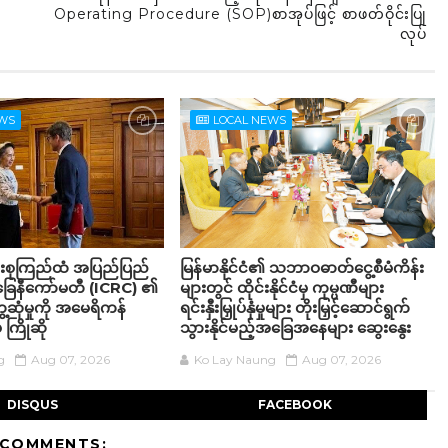
Operating Procedure (SOP)စာအုပ်ဖြင့် စာဖတ်ဝိုင်းပြု
လုပ်
EWS
LOCAL NEWS
်းစုကြည်ထံ အပြည်ပြည်
မြန်မာနိုင်ငံ၏ သဘာဝဓာတ်ငွေ့စီမံကိန်း
်ခြေနီကော်မတီ (ICRC) ၏
များတွင် ထိုင်းနိုင်ငံမှ ကုမ္ပဏီများ
့ဆုံမှုကို အမေရိကန်
ရင်းနှီးမြှုပ်နှံမှုများ တိုးမြှင့်ဆောင်ရွက်
 ကြိုဆို
သွားနိုင်မည့်အခြေအနေများ ဆွေးနွေး
g
Aug 07, 2026
Ko Lay Naung
Aug 07, 2026
DISQUS
FACEBOOK
 COMMENTS: