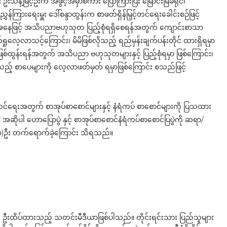
န့်မြင့်ဦးက အဖွင့်အမှာစကား ပြောကြားပြီး မြောင်းမြခရိုင်၊
ြားရေးမှူး ဒေါ်စန္ဒာထွန်းက စာဖတ်ရှိန်မြှင့်တင်ရေးခေါင်းစဉ်ဖြင့်
နေဖြင့် အသိပညာဗဟုသုတ ပြည့်စုံရရှိစေရန်အတွက် ကျောင်းစာသာ
ေ့လာသင့်ကြောင်း၊ မိမိဖြစ်လိုသည့် ရည်မှန်းချက်ပန်းတိုင် ထားရှိရမှာ
ဖြစ်ထွန်းရန်အတွက် အသိပညာ ဗဟုသုတများနှင့် ပြည့်စုံရမှာ ဖြစ်ကြောင်း၊
ည့် စာပေများကို လေ့လာဖတ်မှတ် ရမှာဖြစ်ကြောင်း စသည်ဖြင့်
်တင်ရေးအတွက် စာအုပ်စာစောင်များနှင့် နံရံကပ် စာစောင်များကို ပြသထား
ဆိုပါ ဟောပြောပွဲ နှင့် စာအုပ်စာစောင်နံရံကပ်စာစောင်ပြပွဲကို ဆရာ/
(၂၀၀)ဦး တက်ရောက်ခဲ့ကြောင်း သိရသည်။
ို ဦးထိပ်ထားသည့် သတင်းမီဒီယာဖြစ်ပါသည်။ တိုင်းရင်းသား ပြည်သူများ