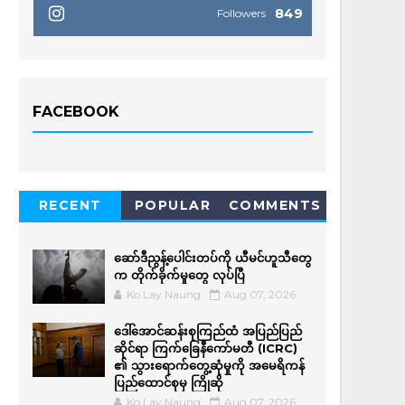
849
Followers
FACEBOOK
RECENT
POPULAR
COMMENTS
ဆော်ဒီညွန့်ပေါင်းတပ်ကို ယီမင်ဟူသီတွေ
က တိုက်ခိုက်မှုတွေ လုပ်ပြီ
Ko Lay Naung
Aug 07, 2026
ဒေါ်အောင်ဆန်းစုကြည်ထံ အပြည်ပြည်
ဆိုင်ရာ ကြက်ခြေနီကော်မတီ (ICRC)
၏ သွားရောက်တွေ့ဆုံမှုကို အမေရိကန်
ပြည်ထောင်စုမှ ကြိုဆို
Ko Lay Naung
Aug 07, 2026