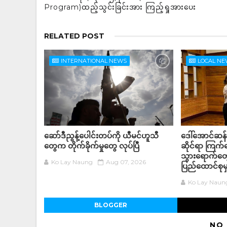
Program)ထည့်သွင်းခြင်းအား ကြည့်ရှုအားပေး
RELATED POST
INTERNATIONAL NEWS
LOCAL N
ဆော်ဒီညွန့်ပေါင်းတပ်ကို ယီမင်ဟူသီ
ဒေါ်အောင်ဆန
တွေက တိုက်ခိုက်မှုတွေ လုပ်ပြီ
ဆိုင်ရာ ကြက
သွားရောက်တွေ
Ko Lay Naung
Aug 07, 2026
ပြည်ထောင်စုမှ
Ko Lay Naun
BLOGGER
NO