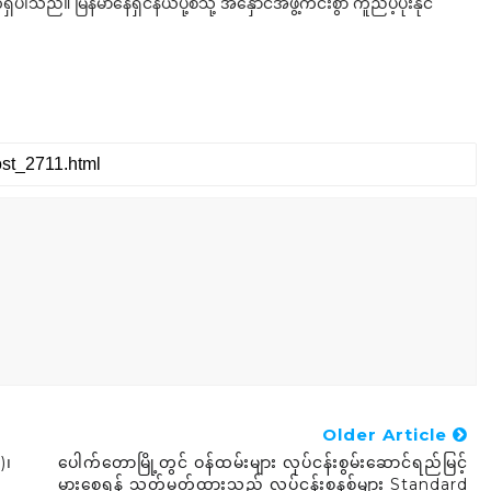
်။ မြန်မာနေရှင်နယ်ပို့စ်သို့ အနှောင်အဖွဲ့ကင်းစွာ ကူညီပံ့ပိုးနိုင်
Older Article
)၊
ပေါက်တောမြို့တွင် ဝန်ထမ်းများ လုပ်ငန်းစွမ်းဆောင်ရည်မြင့်
မားစေရန် သတ်မှတ်ထားသည့် လုပ်ငန်းစနစ်များ Standard