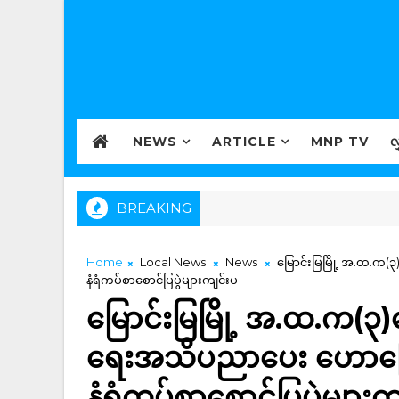
NEWS
ARTICLE
MNP TV
လ
BREAKING
Home
Local News
News
မြောင်းမြမြို့ အ.ထ.က(၃)
နံရံကပ်စာစောင်ပြပွဲများကျင်းပ
မြောင်းမြမြို့ အ.ထ.က(၃)က
ရေးအသိပညာပေး ဟောပြောပွ
နံရံကပ်စာစောင်ပြပွဲများက