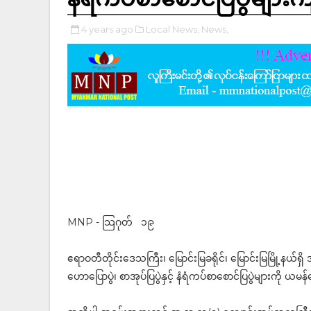
4 years ago
Local News,
News,
MNP - သြဂုတ် ၁၉
ဧရာဝတီတိုင်းဒေသကြီး၊ မြောင်းမြခရိုင်၊ မြောင်းမြမြို့နယ
ဟောပြောပွဲ၊ စာအုပ်ပြပွဲနှင့် နံရံကပ်စာစောင်ပြပွဲများကို 