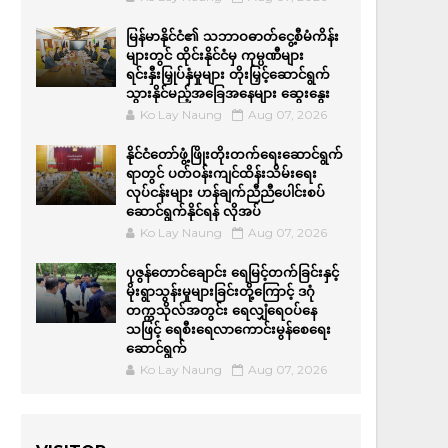
မြန်မာနိုင်ငံ၏ သဘာဝဓာတ်ငွေ့စီမံကိန်း
များတွင် ထိုင်းနိုင်ငံမှ ကုမ္ပဏီများ
ရင်းနှီးမြှုပ်နှံမှုများ တိုးမြှင့်ဆောင်ရွက်
သွားနိုင်မည့်အခြေအနေများ ဆွေးနွေး
Ko Lay Naung
Aug 07, 2026
နိုင်ငံတော်ဖွံ့ဖြိုးတိုးတက်ရေးဆောင်ရွက်
ရာတွင် ပတ်ဝန်းကျင်ထိန်းသိမ်းရေး
လုပ်ငန်းများ ဟန်ချက်ညီညီပေါင်းစပ်
ဆောင်ရွက်နိုင်ရန် လိုအပ်
Ko Lay Naung
Aug 07, 2026
ပုဇွန်တောင်ချောင်း ရေမြင့်တက်ခြင်းနှင့်
မိုးရွာသွန်းမှုများခြင်းတို့ကြောင့် ဒဂုံ
တက္ကသိုလ်အတွင်း ရေလျှံရေဝပ်နေ
သဖြင့် ရေစီးရေလာကောင်းမွန်စေရေး
ဆောင်ရွက်
Ko Lay Naung
Aug 07, 2026