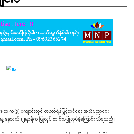
်ရှိ အ.ထ.က(၃) ကျောင်းတွင် စာဖတ်ရှိန်မြှင့်တင်ရေး အသိပညာပေး
ယမန်နေ့ နေ့လယ် (၂)နာရီက ပြုလုပ် ကျင်းပပြုလုပ်ခဲ့ကြောင်း သိရသည်။