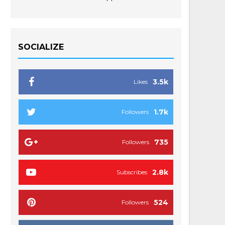
SOCIALIZE
3.5k
Likes
1.7k
Followers
735
Followers
2.8k
Subscribes
524
Followers