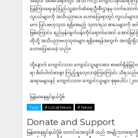
အဆိုပါ အခမ်းအနားတွင် အ.ထ.က(၃) ကျောင်းအုပ်ဆရာကြီး ဦးသ
ပြန်ကြားရေးနှင့်ပြည်သူ့ဆက်ဆံရေးဦးစီးဌာနမှ လက်ထောက်ညွှန်က
လူငယ်များကို အသိပညာပေး ဟောပြောရာတွင် လူငယ်များအ
မက ပြင်ပဗဟုသုတ ရရှိစေမည့် သုတ/ရသ စာပေများကို ဖတ်ရှုလ
ဖြစ်ကြောင်း၊ ရည်မှန်းချက်ပန်းတိုင်ရောက်အောင် အောင်မြင်
ထိုသို့ အသိပညာဗဟုသုတများ ရရှိစေရန်အတွက် အကျိုးရှိသ
ဟောပြောပေးခဲ့ သည်။
ထို့နောက် ကျောင်းသား၊ ကျောင်းသူများအား စာဖတ်ရှိန်မြှင့
ရာ စိတ်ပါဝင်စားစွာ ကြည့်ရှုလေ့လာခဲ့ကြကြောင်း သိရသည်။ အ
ဆရာမများနှင့် ကျောင်းသား၊ ကျောင်းသူများ စုစုပေါင်း 
မြန်မာနေရှင်နယ်ပို့စ်
Tags
# Local News
# News
Donate and Support
မြန်မာနေရှင်နယ်ပို့စ် သတင်းအေဂျင်စီ သည် အမျိုးသားရေးက