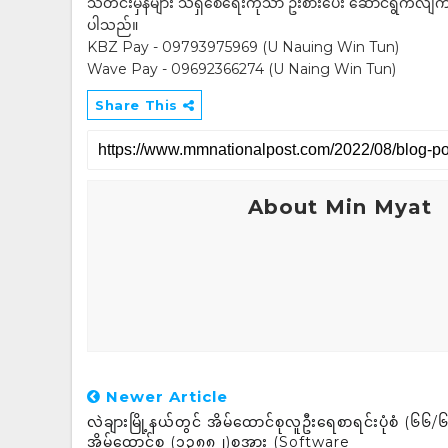
သတင်းမှန်များ သိရှိစေရေးကိုသာ ဦးစားပေး ဆောင်ရွက်လျက်ရှိပါသည
ပါသည်။
KBZ Pay - 09793975969 (U Nauing Win Tun)
Wave Pay - 09692366274 (U Naing Win Tun)
Share This
About Min Myat
Newer Article
လဲချားမြို့နယ်တွင် အိမ်ထောင်စုလူဦးရေစာရင်းပုံစံ (၆၆/၆
အိမ်ထောင်စု (၁၃၈၈၂)စုအား (Software