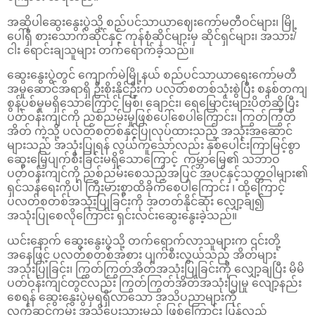
အဆိုပါဆွေးနွေးပွဲသို့ စည်ပင်သာယာဈေးကော်မတီဝင်များ၊ မြို့
ပေါ်ရှိ စားသောက်ဆိုင်နှင့် ကုန်စုံဆိုင်များမှ ဆိုင်ရှင်များ၊ အသား/
ငါး ရောင်းချသူများ တက်ရောက်ခဲ့သည်။
ဆွေးနွေးပွဲတွင် ကျောက်မဲမြို့နယ် စည်ပင်သာယာရေးကော်မတီ
အမှုဆောင်အရာရှိ ဦးစိုးနိုင်ဦးက ပလတ်စတစ်သုံးစွဲပြီး စနစ်တကျ
စွန့်ပစ်မှုမရှိသောကြောင့် မြစ်‌၊ ချောင်း၊ ရေမြောင်းများပိတ်ဆို့ပြီး
ပတ်ဝန်းကျင်ကို ညစ်ညမ်းမှုဖြစ်ပေါ်စေပါကြောင်း၊ ကြွတ်ကြွတ်
အိတ် ကဲ့သို့ ပလတ်စတစ်နှင့်ပြုလုပ်ထားသည့် အသုံးအဆောင်
များသည် အသုံးပြုရန် လွယ်ကူသော်လည်း နှစ်ပေါင်းကြာမြင့်စွာ
ဆွေးမြေ့ပျက်စီးခြင်းမရှိသောကြောင့် ကမ္ဘာမြေ၏ သဘာဝ
ပတ်ဝန်းကျင်ကို ညစ်ညမ်းစေသည့်အပြင် အပင်နှင့်သတ္တဝါများ၏
ရှင်သန်ရေးကိုပါ ကြီးမားစွာထိခိုက်စေပါကြောင်း ၊ ထို့ကြောင့်
ပလတ်စတစ်အသုံးပြုခြင်းကို အတတ်နိုင်ဆုံး လျှော့ချ၍
အသုံးပြုစေလိုကြောင်း ရှင်းလင်းဆွေးနွေးခဲ့သည်။
ယင်းနောက် ဆွေးနွေးပွဲသို့ တက်ရောက်လာသူများက ၎င်းတို့
အနေဖြင့် ပလတ်စတစ်အစား ပျက်စီးလွယ်သည့် အိတ်များ
အသုံးပြုခြင်း၊ ကြွတ်ကြွတ်အိတ်အသုံးပြုခြင်းကို လျှော့ချပြီး မိမိ
ပတ်ဝန်းကျင်တွင်လည်း ကြွတ်ကြွတ်အိတ်အသုံးပြုမှု လျော့နည်း
စေရန် ဆွေးနွေးပွဲမှရရှိလာသော အသိပညာများကို
လက်ဆင့်ကမ်း အသိပေးသွားမည် ဖြစ်ကြောင်း ပြန်လည်