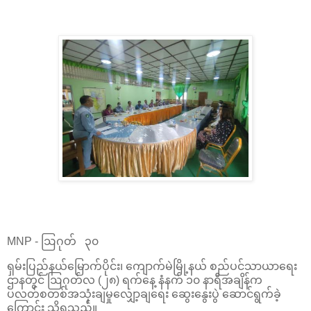
MNP - ဩဂုတ် ၃၀
ရှမ်းပြည်နယ်မြောက်ပိုင်း၊ ကျောက်မဲမြို့နယ် စည်ပင်သာယာရေး
ဌာနတွင် ဩဂုတ်လ (၂၈) ရက်နေ့ နံနက် ၁၀ နာရီအချိန်က
ပလတ်စတစ်အသုံးချမှုလျှော့ချရေး ဆွေးနွေးပွဲ ဆောင်ရွက်ခဲ့
ကြောင်း သိရသည်။