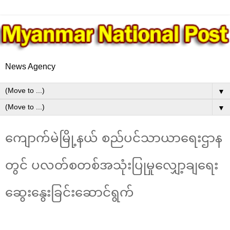
News Agency
▼
▼
ကျောက်မဲမြို့နယ် စည်ပင်သာယာရေးဌာန
တွင် ပလတ်စတစ်အသုံးပြုမှုလျှော့ချရေး
ဆွေးနွေးခြင်းဆောင်ရွက်