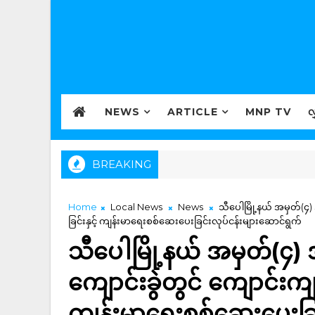
NEWS
ARTICLE
MNP TV
လ
BREAKING
Home
Local News
News
သီပေါမြို့နယ် အမှတ်(
ခြင်းနှင့် ကျန်းမာရေးစစ်ဆေးပေးခြင်းလုပ်ငန်းများဆောင်ရွက်
သီပေါမြို့နယ် အမှတ်(
ကျောင်းခွဲတွင် ကျောင်းက
ကျန်းမာရေးစစ်ဆေးပေးခြင