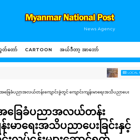
News Agency
ွှတ်တော်
CARTOON
အယ်ဒီတာ့ အာဘော်
LOCAL NEWS
၄) အခြေခံပညာအလယ်တန်းကျောင်းခွဲတွင် ကျောင်းကျန်းမာရေးအသိပညာပေး
၄) အခြေခံပညာအလယ်တန်း
ျန်းမာရေးအသိပညာပေးခြင်းနှင့်
်းလုပ်ငန်းများဆောင်ရွက်