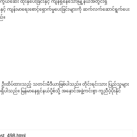
ဆေး ထိုးနှံပေးခြင်းနှင့် ကျန်ရှိနေသောမြို့နယ်အတွင်းရှိ
င့် ကျန်းမာရေးစောင့်ရှောက်မှုပေးခြင်းများကို ဆက်လက်ဆောင်ရွက်ပေး
ည်။
ို ဦးထိပ်ထားသည့် သတင်းမီဒီယာဖြစ်ပါသည်။ တိုင်းရင်းသား ပြည်သူများ
်။ မြန်မာနေရှင်နယ်ပို့စ်သို့ အနှောင်အဖွဲ့ကင်းစွာ ကူညီပံ့ပိုးနိုင်