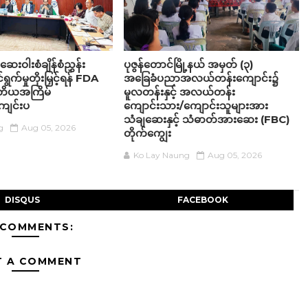
ဆေးဝါးစံချိန်စံညွှန်း
ပုဇွန်တောင်မြို့နယ် အမှတ် (၃)
ရွက်မှုတိုးမြှင့်ရန် FDA
အခြေခံပညာအလယ်တန်းကျောင်း၌
 ဒုတိယအကြိမ်
မူလတန်းနှင့် အလယ်တန်း
ျင်းပ
ကျောင်းသား/ကျောင်းသူများအား
သံချဆေးနှင့် သံဓာတ်အားဆေး (FBC)
g
Aug 05, 2026
တိုက်ကျွေး
Ko Lay Naung
Aug 05, 2026
DISQUS
FACEBOOK
 COMMENTS:
T A COMMENT