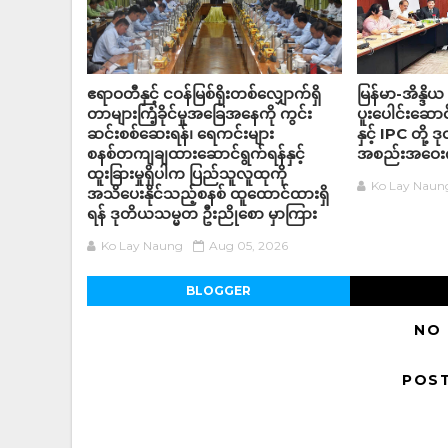
ဧရာဝတီနှင့် ငဝန်မြစ်ရိုးတစ်လျှောက်ရှိ
မြန်မာ-အိန္ဒိယ 
တာများကြံ့ခိုင်မှုအခြေအနေကို ကွင်း
ပူးပေါင်းဆောင်
ဆင်းစစ်ဆေးရန်၊ ရေကင်းများ
နှင့် IPC တို့
စနစ်တကျချထားဆောင်ရွက်ရန်နှင့်
အစည်းအဝေးက
ထူးခြားမှုရှိပါက ပြည်သူလူထုကို
Ko Lay Naun
အသိပေးနိုင်သည့်စနစ် ထူထောင်ထားရှိ
ရန် ဒုတိယသမ္မတ ဦးညိုစော မှာကြား
Ko Lay Naung
Aug 05, 2026
BLOGGER
NO
POS