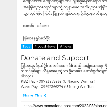
ကျောင်းသား၊ ကျောင်းသူများအား ဂျပန်ဦးနှောက်ရောင် ကာကွယ်
အခြေခံပညာကျောင်းများသို့ ကျန်းမာရေးအသိပညာပေးခြင်းနှ
သွားမည်‌ဖြစ်ကြောင်း မြို့နယ်ကျန်းမာရေးဦးစီးဌာနမှ သိရသ
သတင်း - ခင်လေး
မြန်မာနေရှင်နယ်ပို့စ်
Tags
# Local News
# News
Donate and Support
မြန်မာနေရှင်နယ်ပို့စ် သတင်းအေဂျင်စီ သည် အမျိုးသားရေးက
သတင်းမှန်များ သိရှိစေရေးကိုသာ ဦးစားပေး ဆောင်ရွက်လျက်ရှိပါသည
ပါသည်။
KBZ Pay - 09793975969 (U Nauing Win Tun)
Wave Pay - 09692366274 (U Naing Win Tun)
Share This