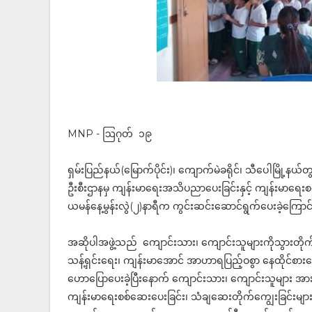
MNP - ဩဂုတ် ၁၉
ရှမ်းပြည်နယ်(မြောက်ပိုင်း)၊ ကျောက်မဲခရိုင်၊ သီပေါမြို့န
ဦးစီးဌာနမှ ကျန်းမာရေးအသိပညာပေးခြင်းနှင့် ကျန်းမာရေ
ယမန်နေ့မွန်းလွဲ(၂)နာရီက ကွင်းဆင်းဆောင်ရွက်ပေးခဲ့ကြော
အဆိုပါအဖွဲ့သည် ကျောင်းသား၊ ကျောင်းသူများကိုသွားတိုက
သန့်ရှင်းရေး၊ ကျန်းမာအောင် အာဟာရပြည့်ဝစွာ နေထိုင်စ
ဟောပြောပေးခဲ့ပြီးနောက် ကျောင်းသား၊ ကျောင်းသူများ အားလု
ကျန်းမာရေးစစ်ဆေးပေးခြင်း၊ သံချဆေးတိုက်ကျွေးခြင်းများက