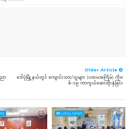
Older Article
ံပညာ
ဒေါပုံမြို့နယ်တွင် ကျောင်းသား/သူများ (ပထမအကြိမ်) ကိုဗ
စ်-၁၉ ကာကွယ်ဆေးထိုးနှံ‌ခြင်း
EWS
LOCAL NEWS