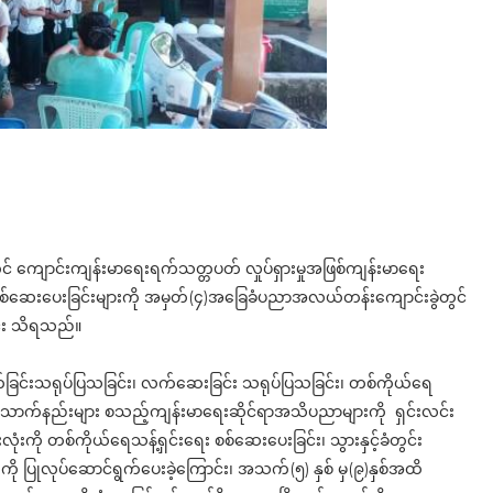
ယ်တွင် ကျောင်းကျန်းမာရေးရက်သတ္တပတ် လှုပ်ရှားမှုအဖြစ်ကျန်းမာရေး
းစစ်ဆေးပေးခြင်းများကို အမှတ်(၄)အခြေခံပညာအလယ်တန်းကျောင်းခွဲတွင်
င်း သိရသည်။
်ခြင်းသရုပ်ပြသခြင်း၊ လက်ဆေးခြင်း သရုပ်ပြသခြင်း၊ တစ်ကိုယ်ရေ
ားသောက်နည်းများ စသည့်ကျန်းမာရေးဆိုင်ရာအသိပညာများကို ရှင်းလင်း
ံးကို တစ်ကိုယ်ရေသန့်ရှင်းရေး စစ်ဆေးပေးခြင်း၊ သွားနှင့်ခံတွင်း
ို ပြုလုပ်ဆောင်ရွက်ပေးခဲ့ကြောင်း၊ အသက်(၅) နှစ် မှ(၉)နှစ်အထိ