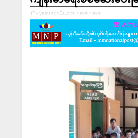
4 years ago
Local News,
News,