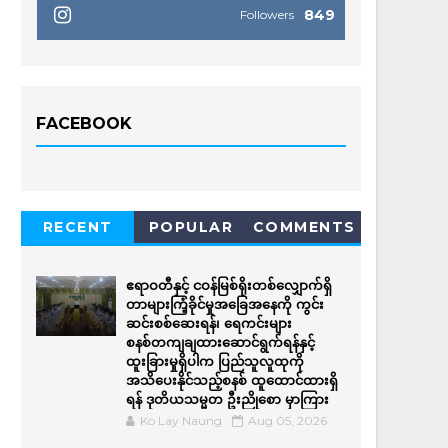
849
Followers
FACEBOOK
RECENT
POPULAR
COMMENTS
ဧရာဝတီနှင့် ငဝန်မြစ်ရိုးတစ်လျှောက်ရှိ
တာများကြံ့ခိုင်မှုအခြေအနေကို ကွင်း
ဆင်းစစ်ဆေးရန်၊ ရေကင်းများ
စနစ်တကျချထားဆောင်ရွက်ရန်နှင့်
ထူးခြားမှုရှိပါက ပြည်သူလူထုကို
အသိပေးနိုင်သည့်စနစ် ထူထောင်ထားရှိ
ရန် ဒုတိယသမ္မတ ဦးညိုစော မှာကြား
Ko Lay Naung
Aug 05, 2026