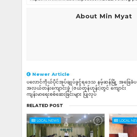
About Min Myat
Newer Article
ပလောင်ကိုယ်ပိုင်အုပ်ချုပ်ခွင့်ရဒေသ နမ့်ဆန်မြို့ အခြေခ
အလယ်တန်းကျောင်းခွဲ (ဇယ်တုန်ဟုန်း)တွင် ကျောင်း
ကျန်းမာရေးစစ်ဆေးခြင်းများ ပြုလုပ်
RELATED POST
LOCAL NEWS
LOCAL N