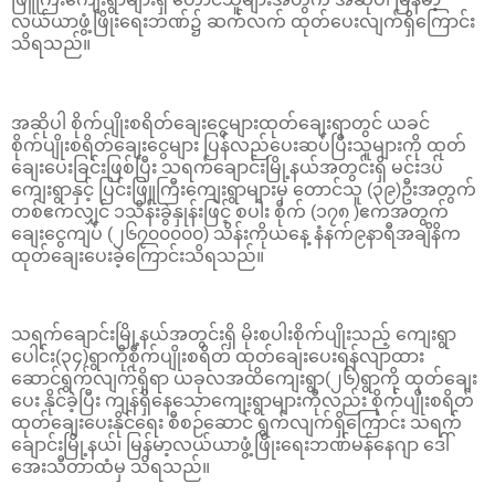
လယ်ယာဖွံ့ဖြိုးရေးဘဏ်၌ ဆက်လက် ထုတ်ပေးလျက်ရှိကြောင်း
သိရသည်။
အဆိုပါ စိုက်ပျိုးစရိတ်ချေးငွေများထုတ်ချေးရာတွင် ယခင်
စိုက်ပျိုးစရိတ်ချေးငွေများ ပြန်လည်ပေးဆပ်ပြီးသူများကို ထုတ်
ချေးပေးခြင်းဖြစ်ပြီး သရက်ချောင်းမြို့နယ်အတွင်းရှိ မင်းဒပ်
ကျေးရွာနှင့် ပြင်းဖြူကြီးကျေးရွာများမှ တောင်သူ (၃၉)ဦးအတွက်
တစ်ဧကလျှင် ၁သိန်းခွဲနှုန်းဖြင့် စပါး စိုက် (၁၇၈ )ဧကအတွက်
ချေးငွေကျပ် (၂၆၇၀၀၀၀၀) သိန်းကိုယနေ့ နံနက်၉နာရီအချိနိက
ထုတ်ချေးပေးခဲ့ကြောင်းသိရသည်။
သရက်ချောင်းမြို့နယ်အတွင်းရှိ မိုးစပါးစိုက်ပျိုးသည့် ကျေးရွာ
ပေါင်း(၃၄)ရွာကိုစိုက်ပျိုးစရိတ် ထုတ်ချေးပေးရန်လျာထား
ဆောင်ရွက်လျက်ရှိရာ ယခုလအထိကျေးရွာ(၂၆)ရွာကို ထုတ်ချေး
ပေး နိုင်ခဲ့ပြီး ကျန်ရှိနေသောကျေးရွာများကိုလည်း စိုက်ပျိုးစရိတ်
ထုတ်ချေးပေးနိုင်ရေး စီစဉ်ဆောင် ရွက်လျက်ရှိကြောင်း သရက်
ချောင်းမြို့နယ်၊ မြန်မာ့လယ်ယာဖွံ့ဖြိုးရေးဘဏ်မန်နေဂျာ ဒေါ်
အေးသီတာထံမှ သိရသည်။