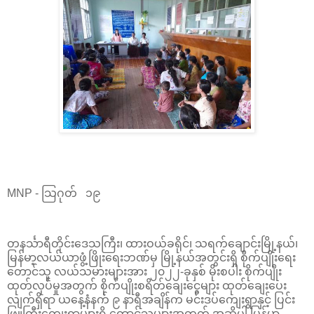
MNP - သြဂုတ် ၁၉
တနင်္သာရီတိုင်းဒေသကြီး၊ ထားဝယ်ခရိုင်၊ သရက်ချောင်းမြို့နယ်၊
မြန်မာ့လယ်ယာဖွံ့ဖြိုးရေးဘဏ်မှ မြို့နယ်အတွင်းရှိ စိုက်ပျိုးရေး
တောင်သူ လယ်သမားများအား ၂၀၂၂-ခုနှစ် မိုးစပါး စိုက်ပျိုး
ထုတ်လုပ်မှုအတွက် စိုက်ပျိုးစရိတ်ချေးငွေများ ထုတ်ချေးပေး
လျက်ရှိရာ ယနေ့နံနက် ၉ နာရီအချိန်က မင်းဒပ်ကျေးရွာနှင့် ပြင်း
ဖြူကြီးကျေးရွာများရှိ တောင်သူများအတွက် အဆိုပါ မြန်မာ့