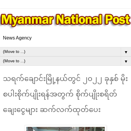
News Agency
▼
▼
သရက်ချောင်းမြို့နယ်တွင် ၂၀၂၂ ခုနှစ် မိုး
စပါးစိုက်ပျိုးရန်အတွက် စိုက်ပျိုးစရိတ်
ချေးငွေများ ဆက်လက်ထုတ်ပေး