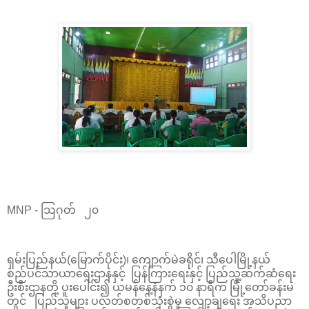
MNP - ဩဂုတ် ၂၀
ရှမ်းပြည်နယ်(မြောက်ပိုင်း)၊ ကျောက်မဲခရိုင်၊ သီပေါမြို့နယ်
စည်ပင်သာယာရေးဌာနနှင့် ပြန်ကြားရေးနှင့် ပြည်သူ့ဆက်ဆံရေး
ဦးစီးဌာနတို့ ပူးပေါင်း၍ ယမန်နေ့နံနက် ၁၀ နာရီက မြို့တော်ခန်းမ
တွင် ပြည်သူများ ပလတ်စတစ်သုံးစွဲမှု လျော့ချရေး အသိပညာ