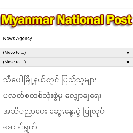
News Agency
▼
▼
သီပေါမြို့နယ်တွင် ပြည်သူများ
ပလတ်စတစ်သုံးစွဲမှု လျှော့ချရေး
အသိပညာပေး ဆွေးနွေးပွဲ ပြုလုပ်
ဆောင်ရွက်