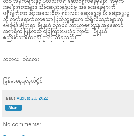
တစ် အမှိုက်များနှင့် ပတ်သက်၍ ဆောင်ရွက်နေမှုများ၊ အမှိုက်
အမျိုးအစားများ၊ သိမ်းဆည်းစွန့်ပစ်မှု အခြေအနေများကို
ပရိုဂျက်တာဖြင့် အသေးစိတ် ရှင်းလင်း ဆွေးနွေးခဲ့ပြီး ဆွေးနွေးပွဲ
သို့ တက်ရောက်လာသော ပြည်သူများက သိရှိလိုသည်များကို
မေးမြန်းခဲ့ကြရာ မြို့နယ် စည်ပင် သာယာရေးဌာန အမှုဆောင်
အရာရှိက ပြန်လည် ဖြေကြားပေးခဲ့ကြောင်း မြို့နယ်
စည်ပင်သာယာရေး ဌာနမှ သိရသည်။
သတင်း - ခင်လေး
မြန်မာနေရှင်နယ်ပို့စ်
a la/s
August 20, 2022
Share
No comments: