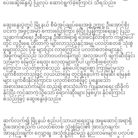
ပေးဆွေးနွေးပွဲ ပြုလုပ် ဆောင်ရွက်ခဲ့ကြောင်း သိရသည်။
ဆွေးနွေးပွဲတွင် မြို့နယ် စီမံအုပ်ချုပ်ရေးအဖွဲ့ ဥက္ကဋ္ဌ ဦးအောင်စိုး
ဝင်းက အဖွင့်အမှာ စကားပြောကြား ခဲ့ပြီး ပြန်ကြားရေးနှင့် ပြည်
သူ့ဆက်ဆံရေး ဦးစီးဌာန ဦးစီးအရာရှိ ဒေါ်ခင်နီလာစိုးက ကမ္ဘာပေါ်
တွင် လူဦးရေ တိုးတက် များလာသည်နှင့်အမျှ ပလတ်စတစ် သုံးစွဲ
မှုများလည်း ပိုမို များပြား လာကြောင်း၊ ပလတ်စတစ်များနှင့်
အမှိုက်များသည် သဘာဝပတ်ဝန်းကျင် အလှအပကို ဖျက်ဆီးခြင်း
သာမက မြေထု၊ ရေထု၊ လေထုများကိုပါ ပျက်စီးစေတတ်
ကြောင်း၊ ပလတ်စတစ်သည် နှစ်ပေါင်းများစွာ ကြာမြင့်မှသာ
ပျက်စီးတတ်သဖြင့် လယ်ယာမြေ တွင်ရှိနေပါက မြေဆီ၊ မြေနှစ်
များ ပျက်စီးနိုင်ကြောင်း၊ ပလတ်စတစ်ဖြင့် ပူနွေးသော
အစားအသောက်များ ထည့်၍ စားသုံးပါက ကျန်းမာရေး ထိခိုက်
နိုင်ပြီး ကင်ဆာကဲ့သို့သော ရောဂါဆိုးများ ဖြစ်ပွား နိုင်ကြောင်း
စသည်ဖြင့် ဆွေးနွေးခဲ့သည်။
ဆက်လက်၍ မြို့နယ် စည်ပင်သာယာရေးဌာန အမှုဆောင်အရာရှိ
ဦးအောင်စည်က ပလတ်စတစ် သုံးစွဲခြင်း၏ အားသာချက်၊
အားနည်းချက်၊ လျော့ချ အသုံးပြုနိုင်မည့် နည်းလမ်းများ၊ ပလပ်စ