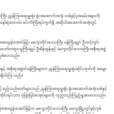
ြီး ညွှန်ကြားရေးမှူးရုံး ရုံးအဆောက်အအုံ သစ်ဖွင့်ပွဲအခမ်းအနားကို
့ အနော်ရထာလမ်း မင်းကံကြီးရပ်ကွက်ရှိ အဆိုပါအဆောက်အအုံတွင်
ာထွန်းအောင်မြင့်၊ မကွေးတိုင်းဒေသကြီး ဝန်ကြီးချုပ် ဦးတင့်လွင်၊
ာ်တရားသူကြီးချုပ် ဦးစိန်ထွန်းနှင့် မကွေးတိုင်းဒေသကြီးအစိုးရအဖွဲ့
 လှစ်ပေးသည်။
့် အစိုးရအဖွဲ့ဝင်ဝန်ကြီးများက ညွှန်ကြားရေးမှူးရုံးဆိုင်းဘုတ်ကို အမွှေး
ုံရိုက်ကြ သည်။
နှင့် ဧည့်သည်တော်များသည် ညွှန်ကြားရေးမှူးရုံး ရုံးအဆောက်အအုံသစ်နှင့်
်းရင်းသား ပုံပြပုံပြင်စာအုပ်များကို လှည့်လည်ကြည့်ရှုအားပေးသည်။
ောထွန်းအောင်မြင့်က မကွေးတိုင်းဒေသကြီး မကွေးမြို့တွင်ဖွင့်လှစ်