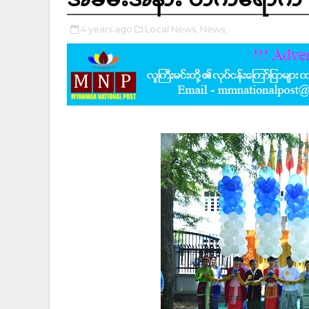
4 years ago
Local News,
News,