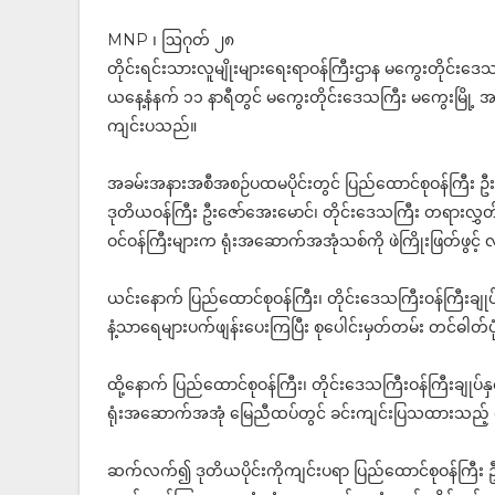
MNP ၊ ဩဂုတ် ၂၈
တိုင်းရင်းသားလူမျိုးများရေးရာဝန်ကြီးဌာန မကွေးတိုင်းဒေသက
ယနေ့နံနက် ၁၁ နာရီတွင် မကွေးတိုင်းဒေသကြီး မကွေးမြို
ကျင်းပသည်။
အခမ်းအနားအစီအစဉ်ပထမပိုင်းတွင် ပြည်ထောင်စုဝန်ကြီး ဦးစေ
ဒုတိယဝန်ကြီး ဦးဇော်အေးမောင်၊ တိုင်းဒေသကြီး တရားလွှတ်တေ
ဝင်ဝန်ကြီးများက ရုံးအဆောက်အအုံသစ်ကို ဖဲကြိုးဖြတ်ဖွင့်
ယင်းနောက် ပြည်ထောင်စုဝန်ကြီး၊ တိုင်းဒေသကြီးဝန်ကြီးချုပ်နှင
နံ့သာရေများပက်ဖျန်းပေးကြပြီး စုပေါင်းမှတ်တမ်း တင်ဓါတ်ပ
ထို့နောက် ပြည်ထောင်စုဝန်ကြီး၊ တိုင်းဒေသကြီးဝန်ကြီးချုပ်
ရုံးအဆောက်အအုံ မြေညီထပ်တွင် ခင်းကျင်းပြသထားသည့် တိုင
ဆက်လက်၍ ဒုတိယပိုင်းကိုကျင်းပရာ ပြည်ထောင်စုဝန်ကြီး ဦးစ