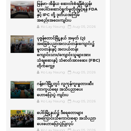
မြန်မာ-အိန္ဒိယ ဆေးဝါးစံချိန်စံညွှန်း
ပူးပေါင်းဆောင်ရွက်မှုတိုးမြှင့်ရန် FDA
နှင့် IPC တို့ ဒုတိယအကြိမ်
အစည်းအဝေးကျင်းပ
Ko Lay Naung
Aug 05, 2026
ပုဇွန်တောင်မြို့နယ် အမှတ် (၃)
အခြေခံပညာအလယ်တန်းကျောင်း၌
မူလတန်းနှင့် အလယ်တန်း
ကျောင်းသား/ကျောင်းသူများအား
သံချဆေးနှင့် သံဓာတ်အားဆေး (FBC)
တိုက်ကျွေး
Ko Lay Naung
Aug 05, 2026
ဂန့်ဂေါမြို့တွင် လူကုန်ကူးမှုတားဆီး
ကာကွယ်ရေး အသိပညာပေး
ဟောပြောပွဲ ကျင်းပ
Ko Lay Naung
Aug 05, 2026
ပေါင်မြို့နယ်၌ ဒီရေတောများ
အကြောင်းသိကောင်းစရာ အသိပညာ
ပေးဟောပြောပွဲပြုလုပ်
Ko Lay Naung
Aug 05, 2026