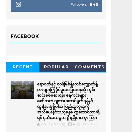
849
Followers
FACEBOOK
RECENT
POPULAR
COMMENTS
ဧရာဝတီနှင့် ငဝန်မြစ်ရိုးတစ်လျှောက်ရှိ
တာများကြံ့ခိုင်မှုအခြေအနေကို ကွင်း
ဆင်းစစ်ဆေးရန်၊ ရေကင်းများ
စနစ်တကျချထားဆောင်ရွက်ရန်နှင့်
ထူးခြားမှုရှိပါက ပြည်သူလူထုကို
အသိပေးနိုင်သည့်စနစ် ထူထောင်ထားရှိ
ရန် ဒုတိယသမ္မတ ဦးညိုစော မှာကြား
Ko Lay Naung
Aug 05, 2026