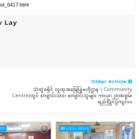
w Lay
Older Article
သံတွဲခရိုင် လူထုအခြေပြုဗဟိုဌာန ( Community
Centre)တွင် ကျောင်းသား၊ ကျောင်းသူများ ကာယ၊ ဉာဏစွမ်း
ရည်ပြိုင်ပွဲကျင်းပ
EWS
LOCAL NEWS