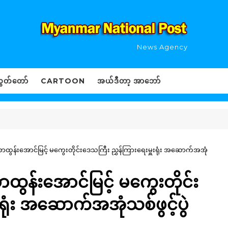
News Agency
ွှတ်တော်
CARTOON
အယ်ဒီတာ့ အာဘော်
ောထွန်းအောင်မြင့် မကွေးတိုင်းဒေသကြီး ညွှန်ကြားရေးမှူးရုံး အဆောက်အအုံ
ထွန်းအောင်မြင့် မကွေးတိုင်း
ရုံး အဆောက်အအုံသစ်ဖွင့်ပွဲ