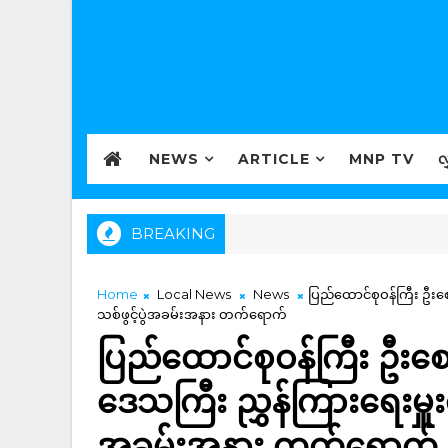
NEWS
ARTICLE
MNP TV
လ
BREAKING
Home
Local News
News
ပြည်ထောင်စုဝန်ကြီး ဦးစ
သစ်ဖွင့်ပွဲအခမ်းအနား တက်ရောက်
ပြည်ထောင်စုဝန်ကြီး ဦးစော
ဒေသကြီး ညွှန်ကြားရေးမှူး
အခမ်းအနား တက်ရောက်