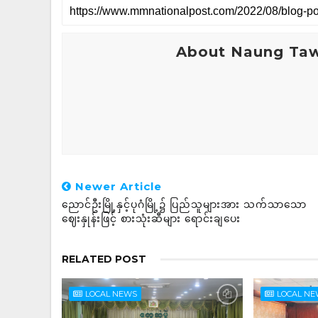
About Naung Ta
Newer Article
ညောင်ဦးမြို့နှင့်ပုဂံမြို့၌ ပြည်သူများအား သက်သာသော
ဈေးနှုန်းဖြင့် စားသုံးဆီများ ရောင်းချပေး
RELATED POST
LOCAL NEWS
LOCAL N