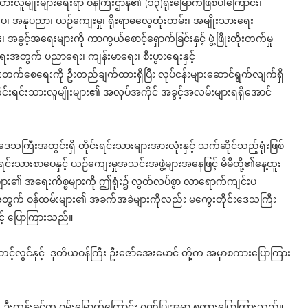
သားလူမျိုးများရေးရာ ဝန်ကြီးဌာန၏ (၁၃)ရုံးမြောက်ဖြစ်ပါကြောင်း၊
ပေ၊ အနုပညာ၊ ယဉ်ကျေးမှု၊ ရိုးရာဓလေ့ထုံးတမ်း၊ အမျိုးသားရေး
း၊ အခွင့်အရေးများကို ကာကွယ်စောင့်ရှောက်ခြင်းနှင့် ဖွံ့ဖြိုးတိုးတက်မှု
ရေးအတွက် ပညာရေး၊ ကျန်းမာရေး၊ စီးပွားရေးနှင့်
ိုးတက်စေရေးကို ဦးတည်ချက်ထားရှိပြီး လုပ်ငန်းများဆောင်ရွက်လျက်ရှိ
ုင်းရင်းသားလူမျိုးများ၏ အလုပ်အကိုင် အခွင့်အလမ်းများရရှိအောင်
းဒေသကြီးအတွင်းရှိ တိုင်းရင်းသားများအားလုံးနှင့် သက်ဆိုင်သည့်ရုံးဖြစ်
င်းသားစာပေနှင့် ယဉ်ကျေးမှုအသင်းအဖွဲ့များအနေဖြင့် မိမိတို့၏နေ့ထူး
းသားများ၏ အရေးကိစ္စများကို ဤရုံး၌ လွတ်လပ်စွာ လာရောက်ကျင်းပ
သည့်အတွက် ဝန်ထမ်းများ၏ အခက်အခဲများကိုလည်း မကွေးတိုင်းဒေသကြီး
င့် ပြောကြားသည်။
းတင့်လွင်နှင့် ဒုတိယဝန်ကြီး ဦးဇော်အေးမောင် တို့က အမှာစကားပြောကြား
ြီး ဦးထွန်းခင်က ဝမ်းမြောက်ကြောင်း ဂုဏ်ပြုအမှာ စကားပြောကြားသည်။