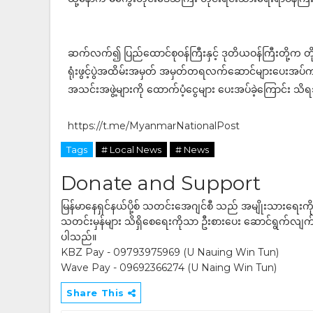
ဆက်လက်၍ ပြည်ထောင်စုဝန်ကြီးနှင့် ဒုတိယဝန်ကြီးတို့က တိုင်းဒ
ရုံးဖွင့်ပွဲအထိမ်းအမှတ် အမှတ်တရလက်ဆောင်များပေးအပ်ကာ 
အသင်းအဖွဲ့များကို ထောက်ပံ့ငွေများ ပေးအပ်ခဲ့ကြောင်း သ
https://t.me/MyanmarNationalPost
Tags
# Local News
# News
Donate and Support
မြန်မာနေရှင်နယ်ပို့စ် သတင်းအေဂျင်စီ သည် အမျိုးသားရေးက
သတင်းမှန်များ သိရှိစေရေးကိုသာ ဦးစားပေး ဆောင်ရွက်လျက်ရှိပါသည
ပါသည်။
KBZ Pay - 09793975969 (U Nauing Win Tun)
Wave Pay - 09692366274 (U Naing Win Tun)
Share This