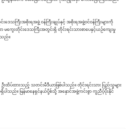
ေသကြီးအစိုးရအဖွဲ့ ဝန်ကြီးချုပ်နှင့် အစိုးရအဖွဲ့ဝင်ဝန်ကြီးများကို
မကွေးတိုင်းဒေသကြီးအတွင်းရှိ တိုင်းရင်းသားစာပေနှင့်ယဉ်ကျေးမှု
ိရသည်။
ို ဦးထိပ်ထားသည့် သတင်းမီဒီယာဖြစ်ပါသည်။ တိုင်းရင်းသား ပြည်သူများ
်။ မြန်မာနေရှင်နယ်ပို့စ်သို့ အနှောင်အဖွဲ့ကင်းစွာ ကူညီပံ့ပိုးနိုင်