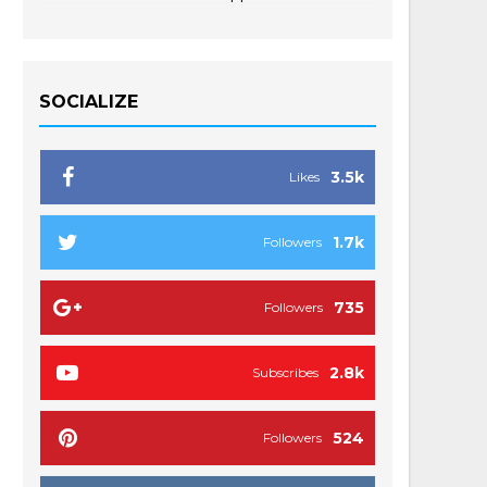
SOCIALIZE
3.5k
Likes
1.7k
Followers
735
Followers
2.8k
Subscribes
524
Followers