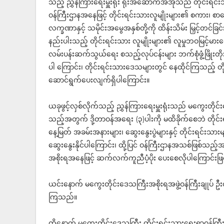
သည့် ညွှန်ကြားရေးမှူးရုံး ရုံးအဆောက်အအုံသည် တိုင်းရင်း
ဝန်ကြီးဌာနအနေဖြင့် တိုင်းရင်းသားလူမျိုးများ၏ စကား၊ စာ
လက္ခဏာနှင့် သမိုင်းအမွေအနှစ်တို့ကို ထိန်းသိမ်း မြှင့်တင်ခြင်
နည်းပါးသည့် တိုင်းရင်းသား လူမျိုးများ၏ လူမှုဘဝမြင့်မား
လမ်းပန်းဆက်သွယ်ရေး စသည့်လုပ်ငန်းများ ဘက်စုံဖွံ့ဖြိုးတ
ပါ ကြောင်း၊ တိုင်းရင်းသားဒေသများတွင် နေထိုင်ကြသည့် တိ
ဆောင်ရွက်ပေးလျက်ရှိပါကြောင်း။
ယခုဖွင့်လှစ်လိုက်သည့် ညွှန်ကြားရေးမှူးရုံးသည် မကွေးတိုင်
သည့်အတွက် ဒို့တာဝန်အရေး (၃)ပါးကို မထိခိုက်စေဘဲ တိုင်းရ
နေ့မြတ် အခမ်းအနားများ၊ ဆွေးနွေးပွဲများနှင့် တိုင်းရင်
ဆွေးနွေးနိုင်ပါကြောင်း၊ ထို့ပြင် ဝန်ကြီးဌာနအသစ်ဖြစ်
အစိုးရအနေဖြင့် ဆက်လက်ကူညီပံ့ပိုး ပေးစေလိုပါကြောင်းဖြ
ယင်းနောက် မကွေးတိုင်းဒေသကြီးအစိုးရအဖွဲ့ဝန်ကြီးချုပ် ဦ
ကြသည်။
ထို့နောက် မကွေးတိုင်းဒေသကြီး တိုင်းရင်းသားရေးရာဝန်က