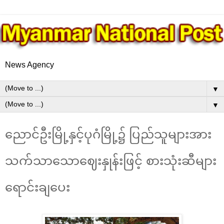
News Agency
▼
▼
ညောင်ဦးမြို့နှင့်ပုဂံမြို့၌ ပြည်သူများအား
သက်သာသောဈေးနှုန်းဖြင့် စားသုံးဆီများ
ရောင်းချပေး