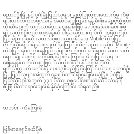
ညောင်ဦးမြို့နှင့် ပုဂံမြို့ပြည်သူများ ချက်ပြုတ်စားသောက်မှု ကိစ္စ
များတစ်ဘက်တစ်လမ်းမှ အဆင်ပြေကြစေရန် မီးဖိုးချောင်သုံးစား
သုံးဆီများကို သက်သာသောဈေးနှုန်းဖြင့် ရောင်းချပေးခြင်းဖြစ်
ရာ လူတစ်ဦးလျှင် စားအုန်းဆီ ငါးဆယ်သားကျပ်ကို ၂၇၅၀ ကျပ်
ဖြင့် မည်သူမဆို လွတ်လပ်စွာဝယ်ယူနိုင်ရေး Mobile ကားဖြင့်
လိုက်လံရောင်းချပေးလျှက် ရှိကြောင်းသိရသည်။ အဆိုပါ Mobile
ကားဖြင့် ရပ်ကွက်နေပြည်သူများလက်ဝယ်အ ရောက် ဆက်လက်
ရောင်းချ ပေးရန် အစီအစဉ်များရှိကြောင်း မိဘပြည်သူများ
ဈေးနှုန်းသက်သာစွာဖြင့် ဝယ်ယူစားသုံး နိုင်ရန်အတွက်
ရက်သတ္တပတ် ရောင်းချပေးသွားမည်ဖြစ်ကြောင်း ယနေ့ ညောင်ဦး
မြို့ ပြည်သူများအတွက် ၄၉၅ ပိသာရောင်းချပေးခဲ့ပြီး၊ ပုဂံမြို့
ပြည်သူများအတွက် ၃၃၀ ပိသာ၊ စုစုပေါင်းစားသုံးဆီပိသာချိန်
၈၂၅ ပိသာရောင်းချပေး နိုင်ခဲ့ကြောင်း သိရသည်။
သတင်း - ကိုကြေးမုံ
မြန်မာနေရှင်နယ်ပို့စ်