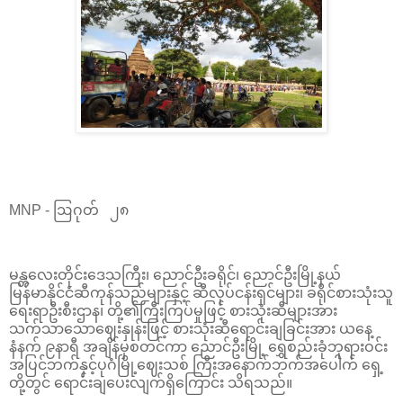
MNP - ဩဂုတ် ၂၈
မန္တလေးတိုင်းဒေသကြီး၊ ညောင်ဦးခရိုင်၊ ညောင်ဦးမြို့နယ်
မြန်မာနိုင်ငံဆီကုန်သည်များနှင့် ဆီလုပ်ငန်းရှင်များ၊ ခရိုင်စားသုံးသူ
ရေးရာဦးစီးဌာန၊ တို့၏ကြီးကြပ်မှုဖြင့် စားသုံးဆီများအား
သက်သာသောဈေးနှုန်းဖြင့် စားသုံးဆီရောင်းချခြင်းအား ယနေ့
နံနက် ၉နာရီ အချိန်မှစတင်ကာ ညောင်ဦးမြို့ ရွှေစည်းခုံဘုရားဝင်း
အပြင်ဘက်နှင့်ပုဂံမြို့ဈေးသစ် ကြီးအနောက်ဘက်အပေါက် ရှေ့
တို့တွင် ရောင်းချပေးလျက်ရှိကြောင်း သိရသည်။