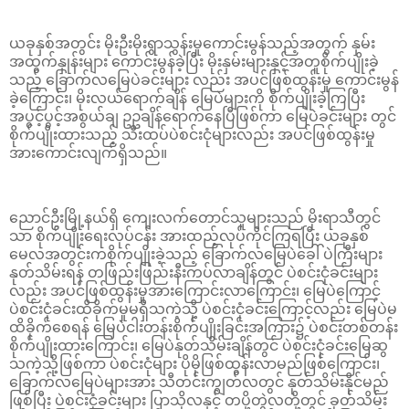
ယခုနှစ်အတွင်း မိုးဦးမိုးရွာသွန်းမှုကောင်းမွန်သည့်အတွက် နှမ်း
အထွက်နှုန်းများ ကောင်းမွန်ခဲ့ပြီး မိုးနှမ်းများနှင့်အတူစိုက်ပျိုးခဲ့
သည့် ခြောက်လမြေပဲခင်းများ လည်း အပင်ဖြစ်ထွန်းမှု ကောင်းမွန်
ခဲ့ကြောင်း၊ မိုးလယ်ရောက်ချိန် မြေပဲများကို စိုက်ပျိုးခဲ့ကြပြီး
အပွင့်ပွင့်အစွယ်ချ ဥဥချိန်ရောက်နေပြီဖြစ်ကာ မြေပဲခင်းများ တွင်
စိုက်ပျိုးထားသည့် သီးထပ်ပဲစင်းငုံများလည်း အပင်ဖြစ်ထွန်းမှု
အားကောင်းလျက်ရှိသည်။
ညောင်ဦးမြို့နယ်ရှိ ကျေးလက်တောင်သူများသည် မိုးရာသီတွင်
သာ စိုက်ပျိုးရေးလုပ်ငန်း အားထည့်လုပ်ကိုင်ကြရပြီး ယခုနှစ်
မေလအတွင်းကစိုက်ပျိုးခဲ့သည့် ခြောက်လမြေပဲခေါ် ပဲကြီးများ
နုတ်သိမ်းရန် တဖြည်းဖြည်းနီးကပ်လာချိန်တွင် ပဲစင်းငုံခင်းများ
လည်း အပင်ဖြစ်ထွန်းမှုအားကြောင်းလာကြောင်း၊ မြေပဲကြောင့်
ပဲစင်းငုံခင်းထိခိုက်မှုမရှိသကဲ့သို့ ပဲစင်းငုံခင်းကြောင့်လည်း မြေပဲမ
ထိခိုက်စေရန် မြေပဲငါးတန်းစိုက်ပျိုးခြင်းအကြား၌ ပဲစင်းတစ်တန်း
စိုက်ပျိုးထားကြောင်း၊ မြေပဲနုတ်သိမ်းချိန်တွင် ပဲစင်းငုံခင်းမြေဆွ
သကဲ့သို့ဖြစ်ကာ ပဲစင်းငုံများ ပိုမိုဖြစ်ထွန်းလာမည်ဖြစ်ကြောင်း၊
ခြောက်လမြေပဲများအား သီတင်းကျွတ်လတွင် နုတ်သိမ်းနိုင်မည်
ဖြစ်ပြီး ပဲစင်းငုံခင်းများ ပြာသိုလနှင့် တပို့တွဲလတို့တွင် ခုတ်သိမ်း