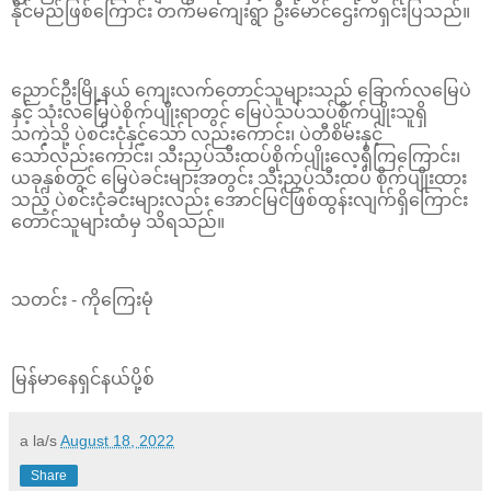
နိုင်မည်ဖြစ်ကြောင်း တက်မကျေးရွာ ဦးမောင်ဌေးကရှင်းပြသည်။
ညောင်ဦးမြို့နယ် ကျေးလက်တောင်သူများသည် ခြောက်လမြေပဲ
နှင့် သုံးလမြေပဲစိုက်ပျိုးရာတွင် မြေပဲသပ်သပ်စိုက်ပျိုးသူရှိ
သကဲ့သို့ ပဲစင်းငုံနှင့်သော် လည်းကောင်း၊ ပဲတီစိမ်းနှင့်
သော်လည်းကောင်း၊ သီးညှပ်သီးထပ်စိုက်ပျိုးလေ့ရှိကြကြောင်း၊
ယခုနှစ်တွင် မြေပဲခင်းများအတွင်း သီးညှပ်သီးထပ် စိုက်ပျိုးထား
သည့် ပဲစင်းငုံခင်းများလည်း အောင်မြင်ဖြစ်ထွန်းလျက်ရှိကြောင်း
တောင်သူများထံမှ သိရသည်။
သတင်း - ကိုကြေးမုံ
မြန်မာနေရှင်နယ်ပို့စ်
a la/s
August 18, 2022
Share