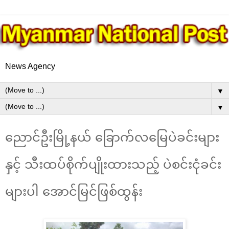
News Agency
▼
▼
ညောင်ဦးမြို့နယ် ခြောက်လမြေပဲခင်းများ
နှင့် သီးထပ်စိုက်ပျိုးထားသည့် ပဲစင်းငုံခင်း
များပါ အောင်မြင်ဖြစ်ထွန်း