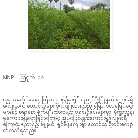
MNP - ဩဂုတ် ၁၈
မန္တလေးတိုင်းဒေသကြီး ညောင်ဦးခရိုင် ညောင်ဦးမြို့နယ်အတွင်းရှိ
ကျေးလက် တောင်သူများ စိုက်ပျိုးထားသည့် ခြောက်လမြေပဲခင်း
များနှင့် ရောနှော စိုက်ပျိုးထားသည့် ပဲစင်းငုံခင်းများမှာ မိုးရွာသွန်း
မှုကောင်းမွန်လာခြင်းကြောင့် အပင်ဖြစ်နှုန်းကောင်းမွန်လျက်ရှိ
ကြောင်း ညောင်ဦးမြို့နယ်၊ ရှင်မိန်ကျေးရွာ တောင်သူ ဦးဝင်းကျော်
ထံကသိရသည်။