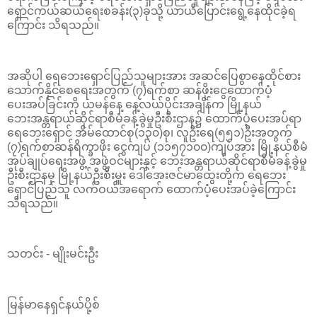
ရှောင်ကယ်ဆယ်ရေးစခန်း(၃)ခုသို့ ယာယီပြောင်း‌ရွေ့နေထိုင်ခဲ့ရ
ကြောင်း သိရသည်။
အဆိုပါ ရေဘေးရှောင်ပြည်သူများအား အဆင်ပြေစွာနေထိုင်စား
သောက်နိုင်စေရေးအတွက် (၇)ရက်စာ ဆန်ဖိုးငွေထောက်ပံ့
ပေးအပ်ခြင်းကို ယမန်နေ့ နေ့လယ်ပိုင်းအချိန်က မြို့နယ်
ဘေးအန္တရာယ်ဆိုင်ရာစီမံခန့်ခွဲမှုဦးစီးဌာန၌ ထောက်ပံ့ပေးအပ်ရာ
ရေဘေးရှောင် အိမ်ထောင်စု(၁၃၀)စု၊ လူဦးရေ(၅၅၁)ဦးအတွက်
(၇)ရက်စာဆန်ရိက္ခာဖိုး ငွေကျပ် (၁၁၅၇၁၀၀)ကျပ်အား မြို့နယ်စီမံ
အုပ်ချုပ်ရေးအဖွဲ့ အဖွဲ့ဝင်များနှင့် ဘေးအန္တရာယ်ဆိုင်ရာစီမံခန့်ခွဲမှု
ဦးစီးဌာနမှ မြို့နယ်ဦးစီးမှူး ဒေါ်အေးဇင်မာထွေးတို့က ရေဘေး
ရှောင်ပြည်သူ လက်ဝယ်အရောက် ထောက်ပံ့ပေးအပ်ခဲ့ကြောင်း
သိရသည်။
သတင်း - မျိုးမင်းဦး
မြန်မာနေရှင်နယ်ပို့စ်