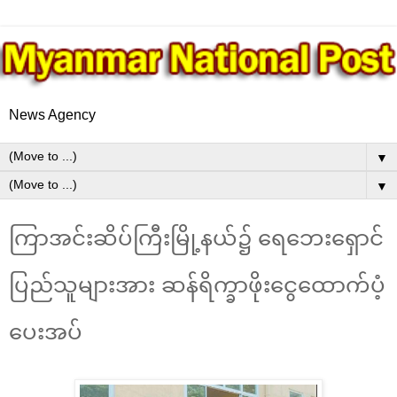
News Agency
▼
▼
ကြာအင်းဆိပ်ကြီးမြို့နယ်၌ ရေဘေးရှောင်
ပြည်သူများအား ဆန်ရိက္ခာဖိုးငွေထောက်ပံ့
ပေးအပ်