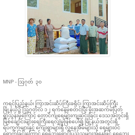
MNP - ဩဂုတ် ၃၀
ကရင်ပြည်နယ်၊ ကြာအင်းဆိပ်ကြီးခရိုင်၊ ကြာအင်းဆိပ်ကြီး
မြို့နယ်၌ ဩဂုတ်လ ၁၂ ရက်နေ့မှစတင်ပြီး မိုးအဆက်မပြတ်
ရွာသွန်းမှုကြောင့် တောင်ကျရေများကျဆင်းခြင်း ဒေသအတွင်းရှိ
မြစ်ချောင်းများရေကြီးရေလျှံမှုဖြစ်ပေါ်၍ မြို့နယ်အတွင်းရှိ
ရပ်ကွက်များနှင့် ကျေးရွာများရှိ လူနေအိမ်များသို့ ရေများဝင်
ရောက်ခြင်းကြောင့် ရေဘေးရှောင်ပြည်သူများအနေဖြင့် ရေဘေး