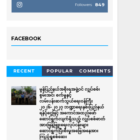
849
Followers
FACEBOOK
RECENT
POPULAR
COMMENTS
မွန်ပြည်နယ်အစိုးရအဖွဲ့ဝင် လျှပ်စစ်၊
စွမ်းအင်၊ စက်မှုနှင့်
လမ်းပန်းဆက်သွယ်ရေးဝန်ကြီး
၂၀၂၆-၂၀၂၇ ဘဏ္ဍာရေးနှစ်၊ပြည်နယ်
ရန်ပုံငွေဖြင့် အကောင်အထည်ဖော်
ဆောင်ရွက်လျက်ရှိသည့် လျှပ်စစ်ဓာတ်
အားဖြန့်ဖြူးရေးလုပ်ငန်းများ
ဆောင်ရွက်ပြီးစီးမှုအခြေအနေအား
ကြည့်ရှုစစ်ဆေး