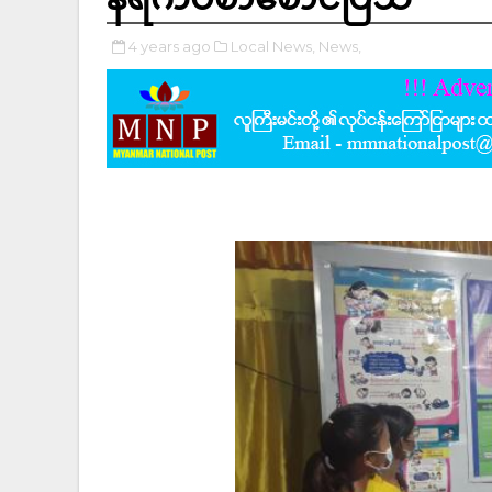
4 years ago
Local News,
News,