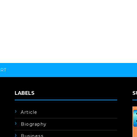
ORT
LABELS
S
Article
Biography
Business