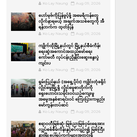
Ko Lay Naung
Aug 09, 2026
ဟော်မုဇ်ကိုပြန်ဖွင့်ဖို့ အမေရိကန်တွေ
လိုက်နာရမယ့် အချက်အသစ်တွေကို အီ
ရန်ဘက်က ထုတ်ပြန်
Ko Lay Naung
Aug 09, 2026
ကျိုက်ထိုမြို့နယ်တွင် မြို့နယ်စီမံကိန်း
ရေးဆွဲအကောင်အထည်ဖော်ရေး
ကော်မတီ လုပ်ငန်းညှိနှိုင်းဆွေးနွေးပွဲ
ကျင်းပ
Ko Lay Naung
Aug 09, 2026
ရှမ်းပြည်နယ် (အရှေ့ပိုင်း) ကျိုင်းတုံခရိုင်
လွိုင်မွေမြို့ရှိ လွိုင်မွေစာတိုက်ကို
ရှေးဟောင်းသမိုင်းဝင်ယဉ်ကျေးမှု
အမွေအနှစ်စာရင်းဝင် ကြေးပြားကမ္ပည်း
မော်ကွန်းတပ်ဆင်
Ko Lay Naung
Aug 09, 2026
ဧရာဝတီမြစ်ဆုံ-မြစ်ညာမြစ်ဝှမ်းရေအား
လျှပ်စစ်စီမံကိန်းနှင့်စပ်လျဉ်း၍ မြစ်ကြီး
နားမြို့ပေါ်ရပ်ကွက်များအတွင်းရှိ