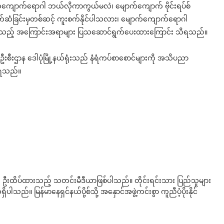
ာက်ကျောက်ရောဂါ ဘယ်လိုကာကွယ်မလဲ၊ မျောက်ကျောက် ဗိုင်းရပ်စ်
ခြင်းမှတစ်ဆင့် ကူးစက်နိုင်ပါသလား၊ မျောက်ကျောက်ရောဂါ
ိုက်သည့် အကြောင်းအရာများ ပြသဆောင်ရွက်ပေးထားကြောင်း သိရသည်။
ဦးစီးဌာန ဒေါပုံမြို့နယ်ရုံးသည် နံရံကပ်စာစောင်များကို အသိပညာ
းရသည်။
ို ဦးထိပ်ထားသည့် သတင်းမီဒီယာဖြစ်ပါသည်။ တိုင်းရင်းသား ပြည်သူများ
်။ မြန်မာနေရှင်နယ်ပို့စ်သို့ အနှောင်အဖွဲ့ကင်းစွာ ကူညီပံ့ပိုးနိုင်