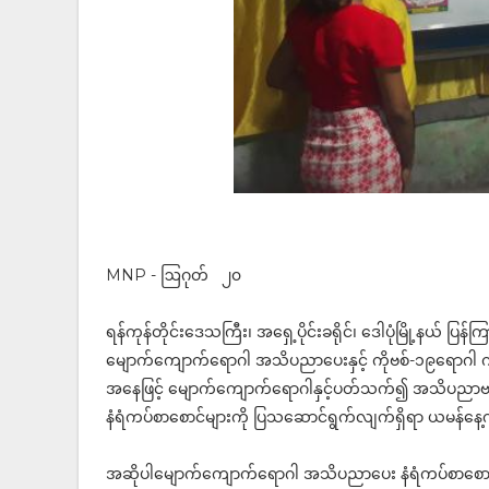
MNP - ဩဂုတ် ၂၀
ရန်ကုန်တိုင်းဒေသကြီး၊ အရှေ့ပိုင်းခရိုင်၊‌ ဒေါပုံမြို့နယ်
မျောက်ကျောက်ရောဂါ အသိပညာ‌ပေးနှင့် ကိုဗစ်-၁၉ရောဂါ ကာ
အနေဖြင့် မျောက်ကျောက်ရောဂါနှင့်ပတ်သက်၍ အသိပညာဗဟုသ
နံရံကပ်စာစောင်များကို ပြသဆောင်ရွက်လျက်ရှိရာ ယမန်န
အဆိုပါမျောက်ကျောက်ရောဂါ အသိပညာပေး နံရံကပ်စာစောင