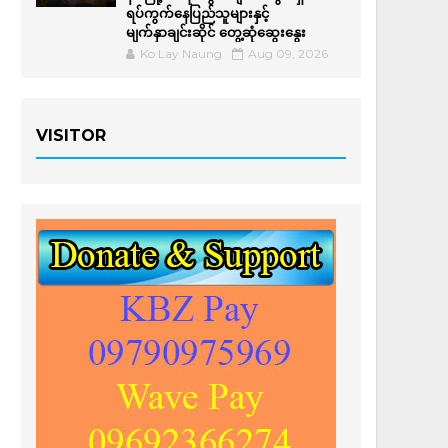
ရပ်ကွက်နေပြည်သူများနှင့်
မျက်နှာချင်းဆိုင် တွေ့ဆုံဆွေးနွေး
Ko Lay Naung
Aug 09, 2026
VISITOR