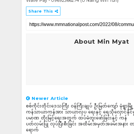
Wave Pay - 09692366274 (U Naing Win Tun)
Share This
About Min Myat
Newer Article
စစ်ကိုင်းတိုင်းဒေသကြီး ဝန်ကြီးချုပ် ဦးမြတ်ကျော် မုံရွာမြို့
ကန်သာယာကန်အား သာယာလှပ ရေးနှင့် ရေသိုလှောင်နိုင်မှ
ပမာဏ တိုးမြင့်ရေးအတွက် ထပ်မံတူးဖော်ခြင်းနှင့် ကန်
ပတ်လမ်းပြု လုပ်ပြီးစီးခြင်း အထိမ်းအမှတ်အခမ်းအနား 
ရောက်