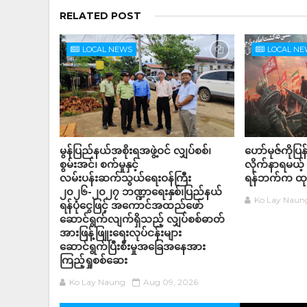
RELATED POST
LOCAL NEWS
LOCAL N
မွန်ပြည်နယ်အစိုးရအဖွဲ့ဝင် လျှပ်စစ်၊
ဟော်မုဇ်ကိုပြန
စွမ်းအင်၊ စက်မှုနှင့်
လိုက်နာရမယ့
လမ်းပန်းဆက်သွယ်ရေးဝန်ကြီး
ရန်ဘက်က ထုတ
၂၀၂၆-၂၀၂၇ ဘဏ္ဍာရေးနှစ်၊ပြည်နယ်
Ko Lay Naun
ရန်ပုံငွေဖြင့် အကောင်အထည်ဖော်
ဆောင်ရွက်လျက်ရှိသည့် လျှပ်စစ်ဓာတ်
အားဖြန့်ဖြူးရေးလုပ်ငန်းများ
ဆောင်ရွက်ပြီးစီးမှုအခြေအနေအား
ကြည့်ရှုစစ်ဆေး
Ko Lay Naung
Aug 09, 2026