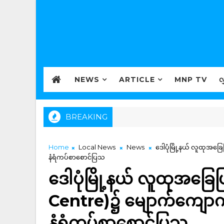
NEWS
ARTICLE
MNP TV
လ
BREAKING
Home
Local News
News
ဒေါပုံမြို့နယ် လူထုအ
နံရံကပ်စာစောင်ပြသ
ဒေါပုံမြို့နယ် လူထုအခြ
Centre)၌ မျောက်ကျော
နံရံကပ်စာစောင်ပြသ