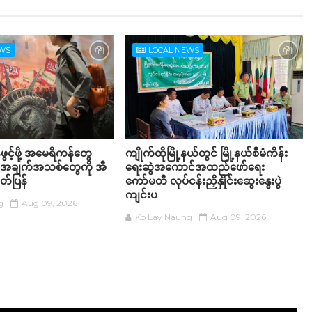
EWS
LOCAL NEWS
်ဖွင့်ဖို့ အမေရိကန်တွေ
ကျိုက်ထိုမြို့နယ်တွင် မြို့နယ်စီမံကိန်း
် အချက်အသစ်တွေကို အီ
ရေးဆွဲအကောင်အထည်ဖော်ရေး
်ပြန်
ကော်မတီ လုပ်ငန်းညှိနှိုင်းဆွေးနွေးပွဲ
ကျင်းပ
g
Aug 09, 2026
Ko Lay Naung
Aug 09, 2026