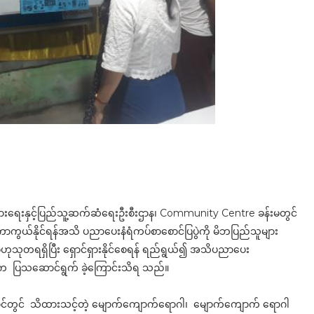
 ပြန်ကြားရေးနှင့်ပြည်သူ့ဆက်ဆံရေးဦးစီးဌာန၊ Community Centre ခန်းမတွင်
ကွယ်နိုင်ရန်အသိ ပညာပေးနံရံကပ်စာ‌စောင်ပြပွဲကို မိဘပြည်သူများ
ုတရရှိပြီး‌ ရှောင်ရှားနိုင်စေရန် ရည်ရွယ်၍ အသိပညာပေး
ေ့က ပြသဆောင်ရွက် ခဲ့ကြောင်းသိရ သည်။
်တွင် သိထားသင့်တဲ့ မျောက်ကျောက်ရောဂါ၊ မျောက်ကျောက် ရောဂါ