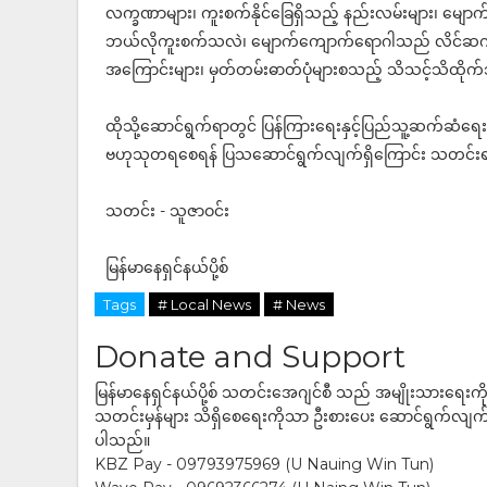
လက္ခဏာများ၊ ကူးစက်နိုင်ခြေရှိသည့် နည်းလမ်းများ၊ မျေ
ဘယ်လိုကူးစက်သလဲ၊ မျောက်ကျောက်ရောဂါသည် လိင်ဆက်ဆံ
အကြောင်းများ၊ မှတ်တမ်းဓာတ်ပုံများစသည့် သိသင့်သိထ
ထိုသို့ဆောင်ရွက်ရာတွင် ပြန်ကြားရေးနှင့်ပြည်သူ့ဆက်ဆံရေး
ဗဟုသုတရစေရန် ပြသဆောင်ရွက်လျက်ရှိကြောင်း သတင်
သတင်း - သူဇာဝင်း
မြန်မာနေရှင်နယ်ပို့စ်
Tags
# Local News
# News
Donate and Support
မြန်မာနေရှင်နယ်ပို့စ် သတင်းအေဂျင်စီ သည် အမျိုးသားရေးက
သတင်းမှန်များ သိရှိစေရေးကိုသာ ဦးစားပေး ဆောင်ရွက်လျက်ရှိပါသည
ပါသည်။
KBZ Pay - 09793975969 (U Nauing Win Tun)