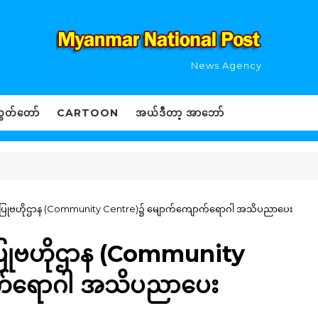
News Agency
ွှတ်တော်
CARTOON
အယ်ဒီတာ့ အာဘော်
ခြေပြုဗဟိုဌာန (Community Centre)၌ မျောက်ကျောက်ရောဂါ အသိပညာပေး
ေပြုဗဟိုဌာန (Community
က်ရောဂါ အသိပညာပေး