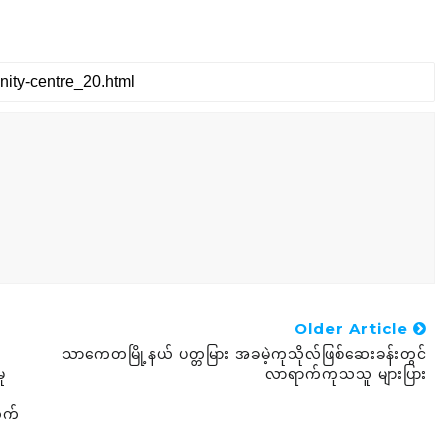
Older Article
သာကေတမြို့နယ် ပတ္တမြား အခမဲ့ကုသိုလ်ဖြစ်ဆေးခန်းတွင်
ု
လာရာက်ကုသသူ များပြား
တက်