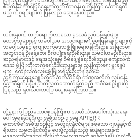
ပြန်လည်ရရှိရေး ဆောင်ရွက်မည့် အစီအမံများနှင့် အစိုးရအဖွဲ့မှ
စီမံကိန်းအောင်မြင်ရေးအတွက် တာဝန်ယူကြီးကြပ် ဆောင်ရွက်
မည့် ကိစ္စရပ်များကို ပြန်လည် ဆွေးနွေးသည်။
ယင်းနောက် တက်ရောက်လာသော ဒေသခံလုပ်ငန်းရှင်များ၊
တောင်သူများနှင့် သမဝါယမ အသင်းများ၏ မေးမြန်းချက်များကို
သမဝါယမနှင့် ကျေးလက်ဒေသဖွံ့ဖြိုးရေးဝန်ကြီးဌာန အမြဲတမ်း
အတွင်းဝန် ဦးခန့်ဇော်၊ စိုက်ပျိုးရေးဦးစီးဌာန၊ သမဝါယမဦးစီးဌာန၊
ဆည်မြောင်းနှင့် ရေအသုံးချမှု စီမံခန့်ခွဲရေးဦးစီးဌာန၊ ကျေးလက်
ဒေသ ဖွံ့ဖြိုးတိုးတက်ရေးဦးစီးဌာနများမှ ညွှန်ကြားရေး မှူးချုပ်
များ၊ ကျေးလက်လမ်းဖွံ့ဖြိုးရေးဦးစီးဌာန ဒုတိယ
ညွှန်ကြားရေးမှူးချုပ်တို့က သက်ဆိုင်ရာ ကဏ္ဍအလိုက် လုပ်ငန်း
ဆောင်ရွက်နေမှု၊ ဆက်လက်ဆောက်ရွက်မည့် အစီအစဉ်များကို
ပြန်လည် ရှင်းလင်းတင်ပြ‌ ဆွေးနွေးခဲ့ကြသည်။
ထို့နောက် ပြည်ထောင်စုဝန်ကြီးက အာဆီယံအပေါင်းသုံးအရေး
ပေါ် အရန်ဆန်ရိက္ခာ အစီအစဉ်-၃ အရ APTERR
ကောင်စီ၏အစီအစဉ်ဖြင့် အလှူရှင်နိုင်ငံများဖြစ်သော ဂျပန်နှင့်ကို
ရီးယား သမ္မတနိုင်ငံတို့မှ ပေးပို့လှူဒါန်းသည့် ဆန်များအနက်
မန္တလေးတိုင်းဒေသကြီးပြည်သူများအတွက် ဆန်တန်ချိန် (၅၀)ကို