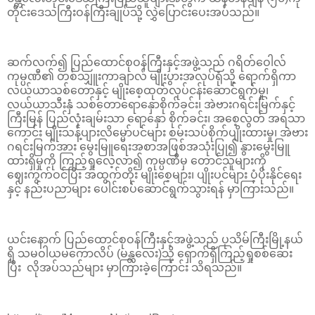
တိုင်းဒေသကြီးဝန်ကြီးချုပ်သို့ လွှဲပြောင်းပေးအပ်သည်။
ဆက်လက်၍ ပြည်ထောင်စုဝန်ကြီးနှင့်အဖွဲ့သည် ဂရိတ်ဝေါလ်
ကုမ္ပဏီ၏ တစ်သျှူးကာချာလ် မျိုးပွားအလုပ်ရုံသို့ ရောက်ရှိကာ
လယ်ယာသစ်တောနှင့် မျိုးစေ့ထုတ်လုပ်ငန်းဆောင်ရွက်မှု၊
လယ်ယာသီးနှံ သစ်တောရောနှောစိုက်ခင်း၊ အဲဗားဂရင်းမြက်နှင့်
ကြီးမြန် ပြည်လုံးချမ်းသာ ရောနှော စိုက်ခင်း၊ အစေ့လွတ် အရသာ
ကောင်း မျိုးသန့်ပျားလိမ္မော်ပင်များ စမ်းသပ်စိုက်ပျိုးထားမှု၊ အဲဗား
ဂရင်းမြက်အား မွေးမြူရေးအစာအဖြစ်အသုံးပြု၍ နွားမွေးမြူ
ထားရှိမှုကို ကြည့်ရှုလေ့လာ၍ ကုမ္ပဏီမှ တောင်သူများကို
ဈေးကွက်ဝင်ပြီး အထွက်တိုး မျိုးစေ့များ၊ ပျိုးပင်များ ပံ့ပိုးနိုင်ရေး
နှင့် နည်းပညာများ ပေါင်းစပ်ဆောင်ရွက်သွားရန် မှာကြားသည်။
ယင်းနောက် ပြည်ထောင်စုဝန်ကြီးနှင့်အဖွဲ့သည် ပုသိမ်ကြီးမြို့နယ်
ရှိ သမဝါယမကောလိပ် (မန္တလေး)သို့ ရှောက်ရှိကြည့်ရှုစစ်ဆေး
ပြီး လိုအပ်သည်များ မှာကြားခဲ့ကြောင်း သိရသည်။