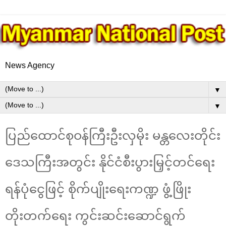
News Agency
▼
▼
ပြည်ထောင်စုဝန်ကြီးဦးလှမိုး မန္တလေးတိုင်း
ဒေသကြီးအတွင်း နိုင်ငံစီးပွားမြှင့်တင်ရေး
ရန်ပုံငွေဖြင့် စိုက်ပျိုးရေးကဏ္ဍ ဖွံ့ဖြိုး
တိုးတက်ရေး ကွင်းဆင်းဆောင်ရွက်