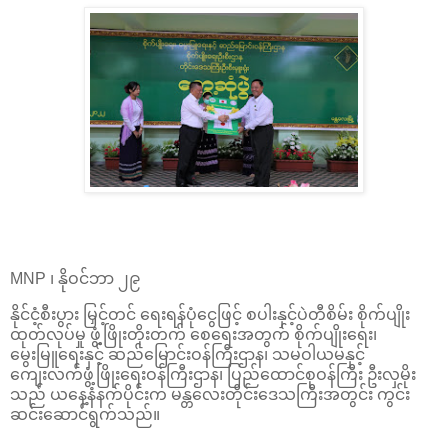
MNP ၊ နိုဝင်ဘာ ၂၉
နိုင်ငံ့စီးပွား မြှင့်တင် ရေးရန်ပုံငွေဖြင့် စပါးနှင့်ပဲတီစိမ်း စိုက်ပျိုး
ထုတ်လုပ်မှု ဖွံ့ဖြိုးတိုးတက် စေရေးအတွက် စိုက်ပျိုးရေး၊
မွေးမြူရေးနှင့် ဆည်မြောင်းဝန်ကြီးဌာန၊ သမဝါယမနှင့်
ကျေးလက်ဖွံ့ဖြိုးရေးဝန်ကြီးဌာန၊ ပြည်ထောင်စုဝန်ကြီး ဦးလှမိုး
သည် ယနေ့နံနက်ပိုင်းက မန္တလေးတိုင်း‌ဒေသကြီးအတွင်း ကွင်း
ဆင်းဆောင်ရွက်သည်။