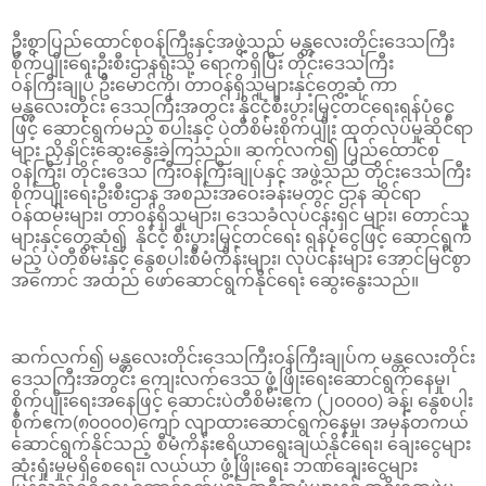
ဦးစွာပြည်ထောင်စုဝန်ကြီးနှင့်အဖွဲ့သည် မန္တလေးတိုင်းဒေသကြီး
စိုက်ပျိုးရေးဦးစီးဌာနရုံးသို့ ရောက်ရှိပြီး တိုင်းဒေသကြီး
ဝန်ကြီးချုပ် ဦးမောင်ကို၊ တာဝန်ရှိသူများနှင့်တွေ့ဆုံ ကာ
မန္တလေးတိုင်း ဒေသကြီးအတွင်း နိုင်ငံ့စီးပွားမြှင့်တင်ရေးရန်ပုံငွေ
ဖြင့် ဆောင်ရွက်မည့် စပါးနှင့် ပဲတီစိမ်းစိုက်ပျိုး ထုတ်လုပ်မှုဆိုင်ရာ
များ ညှိနှိုင်းဆွေးနွေးခဲ့ကြသည်။ ဆက်လက်၍ ပြည်ထောင်စု
ဝန်ကြီး၊ တိုင်းဒေသ ကြီးဝန်ကြီးချုပ်နှင့် အဖွဲ့သည် တိုင်းဒေသကြီး
စိုက်ပျိုးရေးဦးစီးဌာန အစည်းအဝေးခန်းမတွင် ဌာန ဆိုင်ရာ
ဝန်ထမ်းများ၊ တာဝန်ရှိသူများ၊ ဒေသခံလုပ်ငန်းရှင် များ၊ တောင်သူ
များနှင့်တွေ့ဆုံ၍ နိုင်ငံ့ စီးပွားမြှင့်တင်ရေး ရန်ပုံငွေဖြင့် ဆောင်ရွက်
မည့် ပဲတီစိမ်းနှင့် နွေစပါးစီမံကိန်းများ၊ လုပ်ငန်းများ အောင်မြင်စွာ
အကောင် အထည် ဖော်ဆောင်ရွက်နိုင်ရေး ဆွေး‌နွေးသည်။
ဆက်လက်၍ မန္တလေးတိုင်းဒေသကြီးဝန်ကြီးချုပ်က မန္တလေးတိုင်း
ဒေသကြီးအတွင်း ကျေးလက်ဒေသ ဖွံ့ဖြိုးရေးဆောင်ရွက်နေမှု၊
စိုက်ပျိုးရေးအနေဖြင့် ဆောင်းပဲတီစိမ်းဧက (၂၀၀၀၀) ခန့်၊ နွေစပါး
စိုက်ဧက(၈၀၀၀၀)ကျော် လျာထားဆောင်ရွက်နေမှု၊ အမှန်တကယ်
ဆောင်ရွက်နိုင်သည့် စီမံကိန်းဧရိယာရွေးချယ်နိုင်ရေး၊ ချေးငွေများ
ဆုံးရှုံးမှုမရှိစေရေး၊ လယ်ယာ ဖွံ့ဖြိုးရေး ဘဏ်ချေးငွေများ