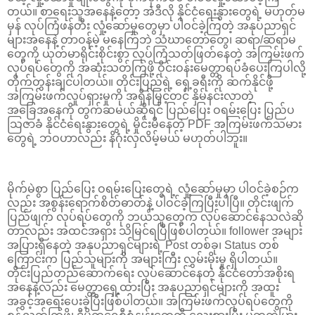
တယ်။ စာရေးသူအနေနဲ့တော့ အဲဒီလို နိုင်ငံရေးနွားတွေရဲ့ မဟုတ်မ
မှန် လုပ်ကြံဖန်တီး လှုံ့ဆော်မှုတွေမှာ ပါဝင်ခဲ့ကြတဲ့ အနုပညာရှင်
များအနေနဲ့ တာဝန်မဲ့ မနေကြဘဲ သံဃာတော်တွေ၊ ဆရာ/ဆရာမ
တွေကို ယုတ်မာရိုင်းစိုင်းစွာ လုပ်ကြံသတ်ဖြတ်နေတဲ့ အကြမ်းဖက်
လုပ်ရပ်တွေကို အဆုံးသတ်ကြဖို့ ဝိုင်းဝန်းမေတ္တာရပ်ခံပေးကြပါလို့
တိုက်တွန်းချင်ပါတယ်။ တိုင်းပြည်ရဲ့ ရှေ့ခရီးကို ဆက်နိုင်ဖို့
အကြမ်းဖက်လှုပ်ရှားမှုကို အရှိန်မြှင့်တင် နှိမ်နင်းလာတဲ့
အခြေအနေကို တွက်ဆမယ်ဆိုရင် ပြည်ပြေး ဝရမ်းပြေး ပြည်ပ
သြဇာခံ နိုင်ငံရေးနွားတွေရဲ့ မှိုင်းမိနေတဲ့ PDF အကြမ်းဖက်သမား
တွေရဲ့ ဘဝဟာလည်း နိဂုံးလှလိမ့်မယ် မဟုတ်ပါဘူး။
မိုက်မဲစွာ ပြည်ပြေး ဝရမ်းပြေးတွေရဲ့ လှုံ့ဆော်မှုမှာ ပါဝင်ခဲ့စဉ်က
လည်း အစွန်းရောက်စိတ်ဓာတ်နဲ့ ပါဝင်ခဲ့ကြပြီးပါပြီ။ တိုင်းဖျက်
ပြည်ဖျက် လုပ်ရပ်တွေကို ဘယ်သူတွေက လုပ်ဆောင်နေသလဲဆို
တာလည်း အထင်အရှား သိမြင်ရပြီဖြစ်ပါတယ်။ follower အများ
အပြားရှိနေတဲ့ အနုပညာရှင်များရဲ့ Post တစ်ခု၊ Status တစ်
ကြောင်းက ပြည်သူများကို အများကြီး လွှမ်းမိုးမှု ရှိပါတယ်။
တိုင်းပြည်တည်ဆောက်ရေး လုပ်ဆောင်နေတဲ့ နိုင်ငံတော်အစိုးရ
အနေနဲ့လည်း မေတ္တာရှေ့ထားပြီး အနုပညာရှင်များကို အထူး
အခွင့်အရေးပေးခဲ့ပြီးဖြစ်ပါတယ်။ အကြမ်းဖက်လုပ်ရပ်တွေကို