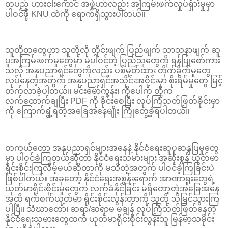
တပည့် ဟားငါးကောင် အဖွဲ့ဟာလည်း အကြမ်းဖက်လှုပ်ရှားမှုမှာ
ပါဝင်ဖို့ KNU ထဲကို ရောက်ရှိသွားပါတယ်။
သူတို့တတွေဟာ သူတို့လို တိုင်းဖျက် ပြည်ဖျက် သာသနာဖျက် ဆူ
ပူအကြမ်းဖက်မှုတွေမှာ မပါဝင်တဲ့ ပြည်သူတွေကို ရန်ပြုစော်ကား
သလို အနုပညာရှင်တွေကိုလည်း ပစ်မှတ်ထား တိုက်ခိုက်မှုတွေ
လုပ်နေတဲ့အတွက် အနုပညာရှင်အသိုင်းအဝိုင်းမှာ စိုးရိမ်မှုတွေ မြင့်
တက်လာခဲ့ပါတယ်။ မင်းမော်ကွန်း၊ ကိုပေါက် တို့က
လက်ထောက်ချပြီး PDF ကို ခိုင်းစေပြီး လုပ်ကြံသတ်ဖြတ်ခိုင်းမှာ
ကို ကြောက်ရွံ့ရတဲ့အခြေအနေမျိုး ကြုံတွေ့ခဲ့ရပါတယ်။
တကယ်တော့ အနုပညာရှင်များအနေနဲ့ နိုင်ငံရေးဆူပူဆန္ဒပြမှုတွေ
မှာ ပါဝင်ခဲ့ကြတယ်ဆိုတာ နိုင်ငံရေးသမားများ အဆုံးစွန် ယုတ်မာ
ရိုင်းစိုင်းကြလိမ့်မယ်ဆိုတာကို မသိတဲ့အတွက် ပါဝင်ခဲ့ကြခြင်းပဲ
ဖြစ်ပါတယ်။ အခုတော့ နိုင်ငံရေးအစွန်းရောက် အာဏာရူးတွေရဲ့
ယုတ်မာရိုင်းစိုင်းမှုတွေက လက်ခံနိုင်ခြင်း မရှိတော့တဲ့အခြေအနေ
အထိ ရက်စက်ယုတ်မာ ရိုင်းစိုင်းလွန်းတာကို သူတို့ သိမြင်သွားကြ
ပါပြီ။ သံဃာတော်၊ ဆရာ/ဆရာမ မချန် လုပ်ကြံသတ်ဖြတ်နေတဲ့
နိုင်ငံရေးသမားတွေထက် ယုတ်မာရိုင်းစိုင်းလွန်းသူ မြန်မာ့သမိုင်း