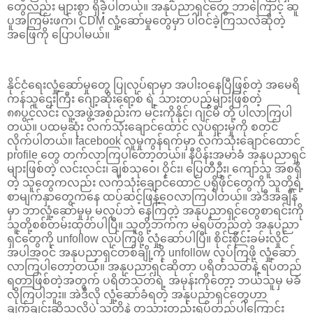
တွေလည်း များစွာ ရှိခဲ့ပါတယ်။ အနုပညာရှင်တွေ ဘာကြောင့် ဆူ
ပူအကြမ်းဖက်၊ CDM လှုံ့ဆော်မှုတွေမှာ ပါဝင်ခဲ့ကြသလဲဆိုတဲ့
အဖြေကို ပြောပါမယ်။
နိုင်ငံရေးလှုံ့ဆော်မှုတွေ ပြုလုပ်ရာမှာ အပါးဝနေပြီဖြစ်တဲ့ အမေရိ
ကန်သူဌေးကြီး ဂျော့ဆိုးရော့စ် ရဲ့ သားတပည့်များဖြစ်တဲ့
၈၈ပွင့်လင်း လူ့အဖွဲ့အစည်းက မင်းကိုနိုင်၊ ဂျင်မီ တို့ ပါလာကြပါ
တယ်။ ပထမဆုံး လက်သုံးချောင်ထောင် လှုပ်ရှားမှုကို စတင်
လိုက်ပါတယ်။ facebook လူမှုကွန်ရက်မှာ လက်သုံးချောင်ထောင်
profile တွေ တက်လာကြပါတော့တယ်။ နီပိန်းအမာခံ အနုပညာရှင်
များဖြစ်တဲ့ လင်းလင်း၊ ချစ်သုဝေ၊ ဝိုင်း၊ ပြေတီဦး၊ ကျော်သူ အစရှိ
တဲ့ သူတွေကလည်း လက်သုံးချောင်ထောင် ပရိုဖိုင်တွေကို သူတို့ရဲ့
စာမျက်နှာတွေကနေ ထပ်ဆင့်ဖြန့်ဝေလာကြပါတယ်။ အဲဒီအချိန်
မှာ ဘာလှုံ့ဆော်မှုမှ မလုပ်ဘဲ နေကြတဲ့ အနုပညာရှင်တွေစာရင်းကို
သူတို့စစ်တမ်းထုတ်ပါပြီ။ သူတို့ဘက်က မရပ်တည်တဲ့ အနုပညာ
ရှင်တွေကို unfollow လုပ်ကြဖို့ လှုံ့ဆော်ပါပြီ။ စိုင်းစိုင်းခမ်းလှိုင်
အပါအဝင် အနုပညာရှင်တစ်ချို့ကို unfollow လုပ်ကြဖို့ လှုံ့ဆော်
လာကြပါတော့တယ်။ အနုပညာရှင်ဆိုတာ ပရိတ်သတ်နဲ့ ရပ်တည်
ရတာဖြစ်တဲ့အတွက် ပရိတ်သတ်ရဲ့ အမုန်းကိုတော့ ဘယ်သူမှ မခံ
လိုကြပါဘူး။ အဲဒီလို လှုံ့ဆော်ခံရတဲ့ အနုပညာရှင်တွေဟာ
ချက်ချင်းဆိုသလိုပဲ သူတို့နဲ့ တသားတည်းရပ်တည်ပါကြောင်း