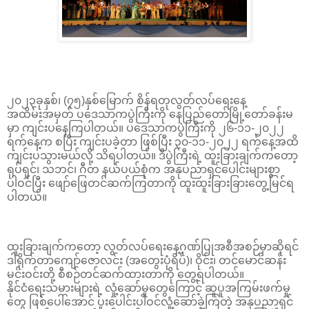
၂၀၂၃ခုနှစ်၊ (၇၅)နှစ်မြောက် စိန်ရတုလွတ်လပ်ရေးနေ့
အထိမ်းအမှတ် ပဒေသာကပွဲကြီးကို နေပြည်တော်မြို့တော်ခန်းမ
မှာ ကျင်းပနေကြပါတယ်။ ပဒေသာကပွဲကြီးကို ၂၆-၁၁-၂၀၂၂
ရက်နေ့က စပြီး ကျင်းပခဲ့တာ ဖြစ်ပြီး ၃၀-၁၁-၂၀၂၂ ရက်နေ့အထိ
ကျင်းပသွားမယ်လို့ သိရပါတယ်။ ဒီပွဲကြီးရဲ့ ထူးခြားချက်ကတော့
ရုပ်ရှင်၊ သဘင်၊ ဂီတ နယ်ပယ်စုံက အနုပညာရှင်ပေါင်းများစွာ
ပါဝင်ပြီး ဖျော်ဖြေတင်ဆက်ကြတာကို ထူးထူးခြားခြားတွေ့မြင်ရ
ပါတယ်။
ထူးခြားချက်ကတော့ လွတ်လပ်ရေးနေ့ဂုဏ်ပြုအစီအစဉ်မှာဆိုရင်
ဒါရိုက်တာကျော်ဇောလင်း (အတွေးပုံရိပ်)၊ ဝိုင်း၊ တင်မောင်ဆန်း
မင်းဝင်းတို့ စီစဉ်တင်ဆက်ထားတာကို တွေ့ရပါတယ်။
နိုင်ငံရေးသမားများရဲ့ လှုံ့ဆော်မှုတွေကြောင့် ဆူပူအကြမ်းဖက်မှု
တွေ ဖြစ်ပေါ်အောင် ပူးပေါင်းပါဝင်လှုံ့ဆော်ခဲ့ကြတဲ့ အနုပညာရှင်