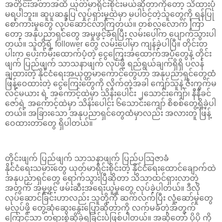
အတိုင်းအတာအထိ ယုတ်မာရိုင်းစိုင်းမယ်ဆိုတာကိုတော့ သိထားပုံ
မရပါဘူး။ ဆူပူဆန္ဒပြ လှုပ်ရှားမှုထဲမှာ မပါဝင်တဲ့သူတွေကို ရန်ပြု
စော်ကားမှုတွေ လုပ်ဆောင်လာကြတယ်။ တစ်လလောက် ကြာ
တော့ အနုပညာရှင်တွေ အမှုဖွင့်ခံရပြီး လမ်းပေါ်က ပျောက်သွားပါ
တယ်။ သူတို့ရဲ့ follower တွေ လမ်းပေါ်မှာ ကျန်ခဲ့ပါပြီ။ တိုင်းတ
ပါးက ပေးကမ်းထောက်ပံ့တဲ့ ငွေကြေးအထောက်အပံ့တွေနဲ့ တိုင်း
ဖျက် ပြည်ဖျက် သာသနာဖျက် လုပ်ဖို့ ရည်ရွယ်ချက်ရှိရှိ ပလန်
ချထားတဲ့ နိုင်ငံရေးအယုတ္တမာကောင်တွေဟာ အနုပညာရှင်တွေထံ
ဖြန့်ဝေထားတဲ့ ငွေကြေးတွေကို လိုက်တဲ့အခါ ကျော်သူနဲ့ ဇီးကွက်မ
လင်မယား ရဲ့ အကောင့်ထဲမှာ သိန်းပေါင်း ၂သောင်းကျော်၊ နီနီခင်
ဇော်ရဲ့ အကောင့်ထဲမှာ သိန်းပေါင်း ၆သောင်းကျော် စိစစ်တွေ့ရှိခဲ့ပါ
တယ်။ အခြားသော အနုပညာရှင်တွေထံမှာလည်း အလားတူ ဖြန့်
ဝေထားတာတွေ ရှိပါတယ်။
တိုင်းဖျက် ပြည်ဖျက် သာသနာဖျက် ပြည်ပသြဇာခံ
နိုင်ငံရေးသမားတွေ ယုတ်မာရိုင်းစိုင်းတဲ့ နိုင်ငံရေးထောင်ချောက်ထဲ
အနုပညာရှင်တွေ ရောက်သွားပြီဆိုတာ သိသာထင်ရှားလာတဲ့
အတွက် အမှုဖွင့် ဖမ်းဆီးအရေးယူမှုတွေ လုပ်ခဲ့ပါတယ်။ ဒီလို
လုပ်ဆောင်ခြင်းဟာလည်း သူတို့ကို ဆက်လက်ပြီး လှုံ့ဆော်မှုတွေ
မလုပ်ဖို့ တွေ့ဆုံဆွေးနွေးပြောဆိုတာကို လက်မခံတဲ့အတွက်
ကြောင့်သာ တရားစွဲဆိုခဲ့ရခြင်းပဲဖြစ်ပါတယ်။ အဆိုတော် ပိုပို ကို