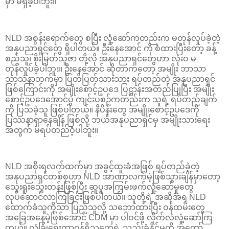
မှာ မရှိခဲ့ပါဘူး။
NLD အစွန်းရောက်တွေ စပြီး လှုံ့ဆော်ကတည်းက မတုန်လှုပ်ခဲ့တဲ့
အနုပညာရှင်တွေ ရှိပါတယ်။ ဦးနေအောင် ကို စံထားပြီးတော့ ခန့်
စည်သူ၊ စိုးမြတ်သူဇာ တို့လို အနုပညာရှင်တွေဟာ လုံးဝ မ
တုန်လှုပ်ခဲ့ပါဘူး။ ဦးနေအောင် ဆိုတာကတော့ အမျိုး ဘာသာ
သာသနာဘက်မှာ ပြတ်ပြတ်သားသား ရပ်တည်တဲ့ အနုပညာရှင်
ဖြစ်ကြောင်းကို အမျိုးစောင့်ဥပဒေ ပြဋ္ဌာန်းအတည်ပြုပြီး အမျိုး
စောင့်ဥပဒေအောင်ပွဲ ကျင်းပစဉ်ကတည်းက သူရဲ့ ရပ်တည်ချက်
ကို ပြသခဲ့သူ ဖြစ်ပါတယ်။ နီပိန်းတွေ အမျိုးစောင့်ဥပဒေကို
ပြဿနာရှာနေချိန် ဖြစ်လို့ ဘယ်အနုပညာရှင်မှ အမျိုးသားရေး
အတွက် မရပ်တည်ဝံ့ပါဘူး။
NLD အစိုးရလက်ထက်မှာ အခွင့်ထူးခံအဖြစ် ရပ်တည်ခဲ့တဲ့
အနုပညာရှင်တစ်စုဟာ NLD အာဏာလက်မဲ့ဖြစ်သွားချိန်မှာတော့
သွေးရူးသွေးတန်းဖြစ်ပြီး ဆူပူအကြမ်းဖက်လှုံ့ဆော်မှုတွေ
လုပ်ဆောင်လာကြခြင်းဖြစ်ပါတယ်။ သူတို့ရဲ့ အဆိုအရ NLD
ထောက်ခံသူကိုသာ ပြည်သူလို့ သဘောထားပြီး ဝန်ထမ်းတွေ
အခြေအနေမဲ့ဖြစ်အောင် CDM မှာ ပါဝင်ဖို့ လိုက်လံလှုံ့ဆော်ကြ
တယ်။ လုံခြုံရေးတာဝန်ရှိသူတွေရဲ့ သည်းခံနိုင်မှုကို အတော်