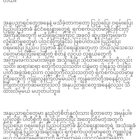
တယ်။
အနုပညာရှင်တွေအနေနဲ့ မသိခဲ့တာကတော့ ပြည်ပြေး ဝရမ်းပြေး
ပြည်ပသြဇာခံ နိုင်ငံရေးနွားတွေရဲ့ ရက်စက်ယုတ်မာရိုင်းစိုင်းတဲ့
အကြံဆိုးတွေကို မသိခဲ့ခြင်းကြောင့် အခုလို ဆူပူအကြမ်းဖက်
လှုံ့ဆော်မှုတွေမှာ ပါဝင်ခဲ့ကြခြင်းပဲ ဖြစ်ပါတယ်။ ပြည်ပြေး
ဝရမ်းပြေး ပြည်ပ သြဇာခံ နိုင်ငံရေးနွားတွေဟာ ဘယ်သူသေသေ
ငတေမာရင်ပြီးရောဆိုတဲ့ စိတ်နဲ့ လူငယ် လူရွယ်တွေကို
အကြမ်းဖက်သမားအဖြစ် အသုံးချပြီး သံဃာတော်တွေကိုလည်း
သတ်၊ ဆရာ/ဆရာ တွေကိုလည်းသတ်၊ ငါနဲ့မတူ ငါ့ရန်သူ တခြား
ပါတီအဖွဲ့အစည်းက လူတွေကိုလည်းသတ်တဲ့ ရက်စက်ယုတ်မာမှု
ကြီးတွေကို ကျူးလွန်ကြလိမ့်မယ်လို့ ကျွန်တော်တို့အနေနဲ့လည်း
ကြိုတင်တွက်ဆမထားသလို အနုပညာရှင်တွေအနေနဲ့လည်း သိ
ထားလိမ့်မယ် မဟုတ်ပါဘူး။
အနုပညာရှင်တွေမှာ နူးညံ့တဲ့စိတ်နှလုံးသား ရှိတာတော့ အမှန်ပါ။
ပုဂ္ဂိုလ်စွဲ၊ ပါတီစွဲကို ရှေ့တန်းတင်ပြီး အတွေးတိမ်တဲ့အတွက်
ပြည်ပြေး ဝရမ်းပြေး ပြည်ပသြဇာခံ နိုင်ငံရေးနွားတွေရဲ့ အသုံးချခံ
ဘဝမျိုးနဲ့ ပြည်သူအချင်းချင်း ရက်စက်ယုတ်မာမှုတွေ ကျူးလွန်
မယ့် လှုံ့ဆော်မှုမျိုးတွေကို မိုက်မိုက်မဲမဲ ပါဝင်လှုံ့ဆော်မိခဲ့ကြ