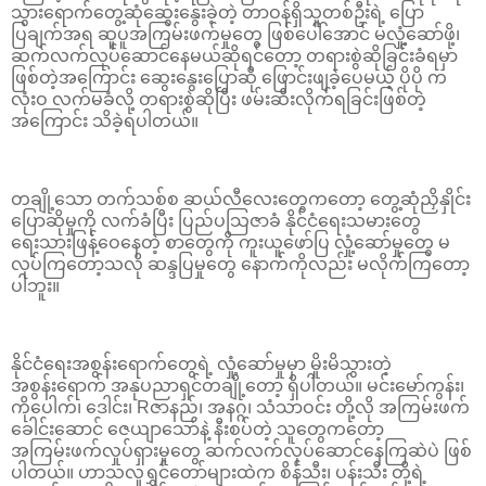
သွားရောက်တွေ့ဆုံဆွေးနွေးခဲ့တဲ့ တာဝန်ရှိသူတစ်ဦးရဲ့ ပြော
ပြချက်အရ ဆူပူအကြမ်းဖက်မှုတွေ ဖြစ်ပေါ်အောင် မလှုံ့ဆော်ဖို့၊
ဆက်လက်လုပ်ဆောင်နေမယ်ဆိုရင်တော့ တရားစွဲဆိုခြင်းခံရမှာ
ဖြစ်တဲ့အကြောင်း ဆွေးနွေးပြောဆို ဖြောင်းဖျခဲ့ပေမယ့် ပိုပို က
လုံးဝ လက်မခံလို့ တရားစွဲဆိုပြီး ဖမ်းဆီးလိုက်ရခြင်းဖြစ်တဲ့
အကြောင်း သိခဲ့ရပါတယ်။
တချို့သော တက်သစ်စ ဆယ်လီလေးတွေကတော့ တွေ့ဆုံညှိနှိုင်း
ပြောဆိုမှုကို လက်ခံပြီး ပြည်ပသြဇာခံ နိုင်ငံရေးသမားတွေ
ရေးသားဖြန့်ဝေနေတဲ့ စာတွေကို ကူးယူဖော်ပြ လှုံ့ဆော်မှုတွေ မ
လုပ်ကြတော့သလို ဆန္ဒပြမှုတွေ နောက်ကိုလည်း မလိုက်ကြတော့
ပါဘူး။
နိုင်ငံရေးအစွန်းရောက်တွေရဲ့ လှုံ့ဆော်မှုမှာ မှိုးမိသွားတဲ့
အစွန်းရောက် အနုပညာရှင်တချို့တော့ ရှိပါတယ်။ မင်းမော်ကွန်း၊
ကိုပေါက်၊ ဒေါင်း၊ Rဇာနည်၊ အနဂ္ဂ၊ သံသာဝင်း တို့လို အကြမ်းဖက်
ခေါင်းဆောင် ဇေယျာသော်နဲ့ နီးစပ်တဲ့ သူတွေကတော့
အကြမ်းဖက်လှုပ်ရှားမှုတွေ ဆက်လက်လုပ်ဆောင်နေကြဆဲပဲ ဖြစ်
ပါတယ်။ ဟာသလူရွှင်တော်များထဲက စိန်သီး၊ ပန်းသီး တို့ရဲ့