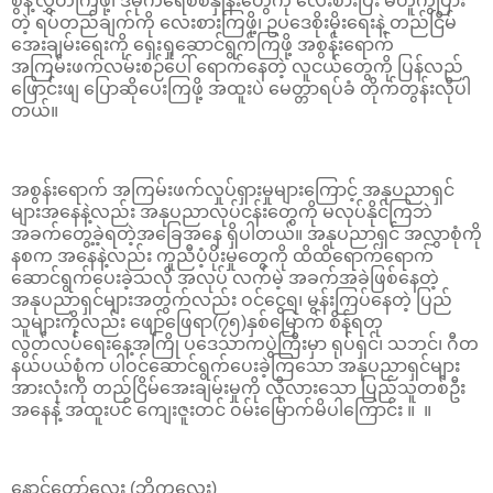
စွန့်လွှတ်ကြဖို့၊ ဒီမိုကရေစီစံနှုန်းတွေကို လေးစားပြီး မတူကွဲပြား
တဲ့ ရပ်တည်ချက်ကို လေးစားကြဖို့၊ ဥပဒေစိုးမိုးရေးနဲ့ တည်ငြိမ်
အေးချမ်းရေးကို ရှေးရှုဆောင်ရွက်ကြဖို့ အစွန်းရောက်
အကြမ်းဖက်လမ်းစဉ်ပေါ် ရောက်နေတဲ့ လူငယ်တွေကို ပြန်လည်
ဖြောင်းဖျ ပြောဆိုပေးကြဖို့ အထူးပဲ မေတ္တာရပ်ခံ တိုက်တွန်းလိုပါ
တယ်။
အစွန်းရောက် အကြမ်းဖက်လှုပ်ရှားမှုများကြောင့် အနုပညာရှင်
များအနေနဲ့လည်း အနုပညာလုပ်ငန်းတွေကို မလုပ်နိုင်ကြဘဲ
အခက်တွေ့ခဲ့ရတဲ့အခြေအနေ ရှိပါတယ်။ အနုပညာရှင် အလွှာစုံကို
နစက အနေနဲ့လည်း ကူညီပံ့ပိုးမှုတွေကို ထိထိရောက်ရောက်
ဆောင်ရွက်ပေးခဲ့သလို အလုပ် လက်မဲ့ အခက်အခဲဖြစ်နေတဲ့
အနုပညာရှင်များအတွက်လည်း ဝင်ငွေရ၊ မွန်းကြပ်နေတဲ့ ပြည်
သူများကိုလည်း ဖျော်ဖြေရာ(၇၅)နှစ်မြောက် စိန်ရတု
လွတ်လပ်ရေးနေ့အကြို ပဒေသာကပွဲကြီးမှာ ရုပ်ရှင်၊ သဘင်၊ ဂီတ
နယ်ပယ်စုံက ပါဝင်ဆောင်ရွက်ပေးခဲ့ကြသော အနုပညာရှင်များ
အားလုံးကို တည်ငြိမ်အေးချမ်းမှုကို လိုလားသော ပြည်သူတစ်ဦး
အနေနဲ့ အထူးပင် ကျေးဇူးတင် ဝမ်းမြောက်မိပါကြောင်း ။ ။
နောင်တော်လေး (ဘိုကလေး)