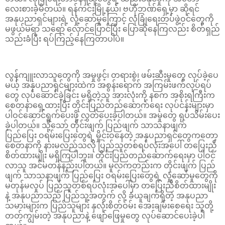
လေးစားခဲ့မိတယ်။ ရန်ကင်းမြို့နယ်၊ ဗဟိုဘဏ်ရှေ့မှာ ဆိုရင်
အနုပညာရှင်များရဲ့ လှုံ့ဆော်မှုကြောင့် လုံခြုံရေးတပ်ဖွဲ့ဝင်တွေကို
မဖွယ်မရာ သရော် လှောင်ပြောင်ပြီး ပြောဆိုနေကြလည်း စိတ်ရှည်
သည်းခံပြီး ရပ်ကြည့်နေကြတာပါပဲ။
လွန်ကျူးလာသူတွေကို အမှုဖွင့်၊ တရားစွဲ၊ ဖမ်းဆီးမှုတွေ လုပ်ခဲ့ပေ
မယ့် အနုပညာရှင်များထဲက အစွန်းရောက် အကြမ်းဖက်လုပ်ရပ်
တွေ လုပ်ဆောင်ခဲ့ခြင်း မရှိတဲ့သူ အားလုံးကို နစက အစိုးရကြီးက
စေတနာရှေ့ထားပြီး တိုင်းပြည်တည်ဆောက်ရေး လုပ်ငန်းများမှာ
ပါဝင်ဆောင်ရွက်ပေးဖို့ လွှတ်ပေးခဲ့ပါတယ်။ အမှုတွေ ရုပ်သိမ်းပေး
ခဲ့ပါတယ်။ သို့သော် တိုင်းဖျက် ပြည်ဖျက် သာသနာဖျက်
ပြည်ပြေး ဝရမ်းပြေးတွေရဲ့ မှိုင်းဝနေတဲ့ အနုပညာရှင်တွေကတော့
စေတနာကို နားမလည်သလို ပြည်သူတစ်ရပ်လုံးအပေါ် တပြေးညီ
စိတ်ထားမျိုး မရှိကြပါဘူး။ တိုင်းပြည်တည်ဆောက်ရေးမှာ ပါဝင်
လာသူ အင်မတန်နည်းပါတယ်။ မူလကတည်းက တိုင်းဖျက် ပြည်
ဖျက် သာသနာဖျက် ပြည်ပြေး ဝရမ်းပြေးတွေရဲ့ လှုံ့ဆော်မှုတွေကို
မတုန်မလှုပ် ပြည်သူတစ်ရပ်လုံးအပေါ်မှာ တပြေးညီစိတ်ထားမျိုး
နဲ့ အနုပညာသည် ပြည်သူ့အတွက် လို့ ခံယူချက်ရှိတဲ့ အနုပညာ
သမားများက ပြည်သူများ နှလုံးစိတ်ဝမ်း အေးချမ်းစေရေး သူတို့
တတ်ကျွမ်းတဲ့ အနုပညာနဲ့ ဖျော်ဖြေမှုတွေ လုပ်ဆောင်ပေးခဲ့ပါ