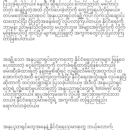
ပြသခဲ့ရပါတယ်။ နေတိုး ဆိုရင်လည်း ကောင်းတတ် မကောင်း
တတ် ဆန္ဒပြတဲ့အထဲ လိုက်ပေးခဲ့တာကို တွေ့ကြရပါလိမ့်မယ်။
တပ်မတော်မိသားစုဝင် အနုပညာရှင်တချို့ကပါ လက်သုံးချောင်း
ထထောင်ပြီး ငိုပြတဲ့အခန်းတွေ လုပ်လာကြပါတယ်။ နိုင်ငံရေးကို
ဘာမှန်း ညာမှန်းသိလို့တော့ မဟုတ်ဘူး။ အများအကြိုက်ကို လိုက်
မှဖြစ်မယ်လို့ ထင်ပြီး မျက်ရည်ခြူတဲ့ အကွက်တွေလုပ်ပြလာကြ
တာဖြစ်ပါတယ်။
အချို့သော အနုပညာရှင်တွေကတော့ နိုင်ငံရေးသမားများ ဖြန့်ဝေ
ပေးထားတဲ့ ငွေကြေးတွေကို လက်ခံရရှိထားပြီးဖြစ်ပါတယ်။
ဖမ်းဆီးခံထားရတဲ့ နန်းမွေစံဆိုရင် လူမျိုးလိမ်တွေအတွက်ပါ ထ
အောက်တဲ့အထိ ငွေကြေးလက်ခံပြီး နိုင်ငံရေးအသုံးချခံ လုပ်နေပြီ
ဆိုတာကို ထင်ထင်ရှားရှား ပြသခဲ့ပါတယ်။ အဲဒီလို အနုပညာရှင်
တွေရဲ့ လှုံ့ဆော်မှုပါလာတော့ အနုပညာရှင်တွေရဲ့ follower တွေ
ပါလာကြတယ်။ ဆူပူအကြမ်းဖက် လုပ်ဖို့ အင်အားကောင်းလာ
တယ်။ နိုင်ငံရေးသမားတွေရဲ့ အကွက်ထဲ တဖြည်းဖြည်း
ရောက်လာခဲ့တယ်။
အနုပညာရှင်တွေအနေနဲ့ နိုင်ငံရေးသမားတွေ ဘယ်လောက်