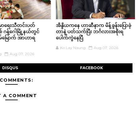
းမာရေးသီတင်းပတ်
အိန္ဒိယကနေ ဟာဆီနာက မိန့်ခွန်းပြောခဲ့
စ် ဂန့်ဂေါမြို့နယ်တွင်
တာနဲ့ ပတ်သက်ပြီး ဘင်္ဂလားအစိုးရ
်မြောက် အာဟာရ
ပေါက်ကွဲနေပြီ
Ko Lay Naung
Aug 07, 2026
g
Aug 07, 2026
DISQUS
FACEBOOK
 COMMENTS:
T A COMMENT