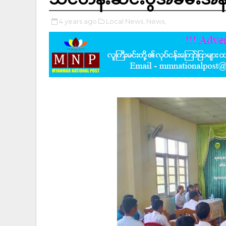
4 years ago
Local News,
News,