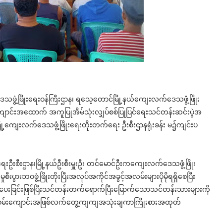
ဖွံ့ဖြိုးရေးဝန်ကြီးဌာန၊ ရ‌သေ့တောင်မြို့နယ်ကျေးလက်ဒေသဖွံ့ဖြိုး
ကျောင်းအထောက် အကူပြုအိမ်သုံးလျှပ်စစ်ပြုပြင်‌ရေးသင်တန်းဆင်းပွဲအ
ု့ကျေးလက်ဒေသဖွံ့ဖြိုးရေးတိုးတက်ရေး ဦးစီးဌာနရုံးခန်း မ၌ကျင်းပ
းဦးစီးဌာန၊မြို့နယ်ဦးစီးမှူးဦး တင်မောင်ဦးကကျေးလက်ဒေသဖွံ့ဖြိုး
ားဘဝဖွံ့ဖြိုးတိုးပြီးအလုပ်အကိုင်အခွင့်အလမ်းများပိုမိုရရှိစေပြီး
ပေးခြင်းဖြစ်ပြီးသင်တန်းတက်ရောက်ပြီးမြောက်သောသင်တန်းသားများကို
ဝမ်းကျောင်းအဖြစ်လက်တွေ့ကျကျအသုံးချကာကြိုးစားအထုတ်