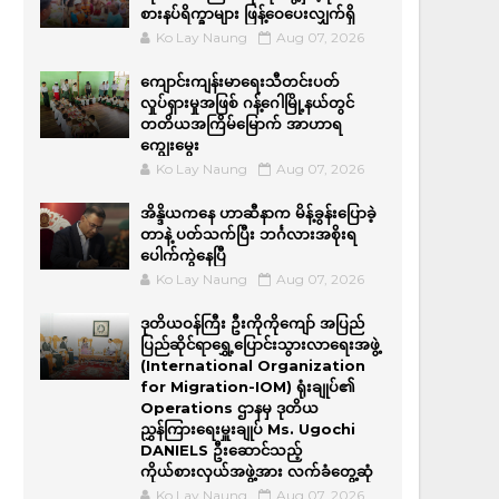
စားနပ်ရိက္ခာများ ဖြန့်ဝေပေးလျှက်ရှိ
Ko Lay Naung
Aug 07, 2026
ကျောင်းကျန်းမာရေးသီတင်းပတ်
လှုပ်ရှားမှုအဖြစ် ဂန့်ဂေါမြို့နယ်တွင်
တတိယအကြိမ်မြောက် အာဟာရ
ကျွေးမွေး
Ko Lay Naung
Aug 07, 2026
အိန္ဒိယကနေ ဟာဆီနာက မိန့်ခွန်းပြောခဲ့
တာနဲ့ ပတ်သက်ပြီး ဘင်္ဂလားအစိုးရ
ပေါက်ကွဲနေပြီ
Ko Lay Naung
Aug 07, 2026
ဒုတိယဝန်ကြီး ဦးကိုကိုကျော် အပြည်
ပြည်ဆိုင်ရာရွှေ့ပြောင်းသွားလာရေးအဖွဲ့
(International Organization
for Migration-IOM) ရုံးချုပ်၏
Operations ဌာနမှ ဒုတိယ
ညွှန်ကြားရေးမှူးချုပ် Ms. Ugochi
DANIELS ဦးဆောင်သည့်
ကိုယ်စားလှယ်အဖွဲ့အား လက်ခံတွေ့ဆုံ
Ko Lay Naung
Aug 07, 2026