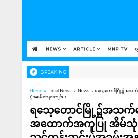
NEWS
ARTICLE
MNP TV
လ
BREAKING
Home
Local News
News
ရသေ့‌တောင်မြို့၌အသက်မ
ပွဲအခမ်းအနားကျင်းပ
ရသေ့‌တောင်မြို့၌အသက်မွ
အထောက်အကူပြု အိမ်သုံးလျ
သင်တန်းဆင်းပွဲအခမ်းအန