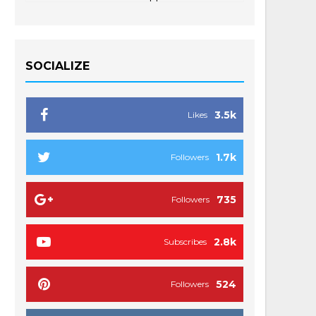
SOCIALIZE
3.5k
Likes
1.7k
Followers
735
Followers
2.8k
Subscribes
524
Followers