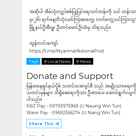
အဆိုပါ အိမ်သုံးလျှပ်စစ်ပြုပြင်ရေးသင်တန်းကို သင် တန်
မှ(၂၆) ရက်နေ့ထိသုံးပတ်ကြာစာတွေ့၊ လက်တွေ့သင်ကြားသွား‌
မြို့နယ်ဦးစီးမှူး ဦးတင်‌မောင်ဦးထံမှ သိရသည်။
ထွန်းလင်းကျော်
https://t.me/MyanmarNationalPost
Tags
# Local News
# News
Donate and Support
မြန်မာနေရှင်နယ်ပို့စ် သတင်းအေဂျင်စီ သည် အမျိုးသားရေးက
သတင်းမှန်များ သိရှိစေရေးကိုသာ ဦးစားပေး ဆောင်ရွက်လျက်ရှိပါသည
ပါသည်။
KBZ Pay - 09793975969 (U Nauing Win Tun)
Wave Pay - 09692366274 (U Naing Win Tun)
Share This