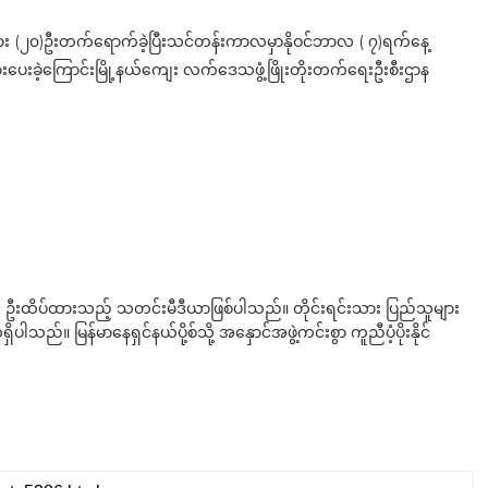
းသား (၂၀)ဦးတက်ရောက်ခဲ့ပြီးသင်တန်းကာလမှာနိုဝင်ဘာလ ( ၇)ရက်နေ့
ပေးခဲ့ကြောင်းမြို့နယ်ကျေး လက်ဒေသဖွံ့ဖြိုးတိုးတက်ရေးဦးစီးဌာန
ို ဦးထိပ်ထားသည့် သတင်းမီဒီယာဖြစ်ပါသည်။ တိုင်းရင်းသား ပြည်သူများ
်။ မြန်မာနေရှင်နယ်ပို့စ်သို့ အနှောင်အဖွဲ့ကင်းစွာ ကူညီပံ့ပိုးနိုင်