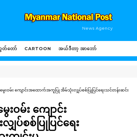
News Agency
ွှတ်တော်
CARTOON
အယ်ဒီတာ့ အာဘော်
ွေးဝမ်း ကျောင်းအထောက်အကူပြု အိမ်သုံးလျှပ်စစ်ပြုပြင်‌ရေးသင်တန်းဆင်း
ေးဝမ်း ကျောင်း
ှပ်စစ်ပြုပြင်‌ရေး
ားကျင်းပ