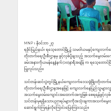
MNP ၊ နိုဝင်ဘာ ၂၇
ရခိုင်ပြည်နယ်၊ ရ‌သေ့တောင်မြို့၌ သမဝါယမနှင့်ကျေးလက်ဒေသ
တိုးတက်ရေးဦးစီးဌာနမှ ဖွင့်လှစ်ပို့ချသည့် အသက်မွေးဝမ်း
ခမ်းအနားကိုယမန်နေ့နံနက်(၁၀)နာရီအချိန် က ရသေ့တောင်မြိ
ပြုလုပ်သည်။
သင်တန်းဆင်းပွဲတွင်မြို့နယ်ကျေးလက်ဒေသဖွံဖြိုးတိုးတက်ရေ
တိုးတက်ရေးဦးစီးဌာနအနေဖြင့် ကျေးလက်နေပြည်သူများလူမှုစီးပွ
အသက်မွေးဝမ်းကျောင်းအထောက်အကူဖြစ်‌ စေရရန်ဖွင့်လှစ်
သင်တန်းမှရရှိသောပညာရပ်များကိုအသုံးချကာအသက်မွေး
ဆောင်ရွက်ကြရန်လိုကြောင်းပြောကြားသည်။