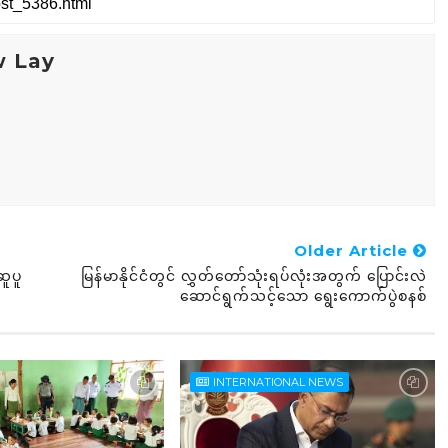
w Lay
Older Article
ူပူ
မြန်မာနိုင်ငံတွင် လွှတ်တော်သုံးရပ်လုံးအတွက် ပြောင်းလဲ
ဆောင်ရွက်သင့်သော ရွေးကောက်ပွဲစနစ်
INTERNATIONAL NEWS