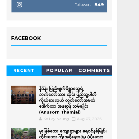
849
Followers
FACEBOOK
RECENT
POPULAR
COMMENTS
နီပိန်း ပြည်ဖျက်မိစ္ဆာတွေရဲ့
ဘက်တော်သား ထိုင်းပြည်သူ့ပါတီ
ကိုယ်စားလှယ် လွှတ်တော်အမတ်
ဒေါက်တာ အနုဆွန် သမ်ချိုင်း
(Anusorn Thamjai)
Ko Lay Naung
Aug 07, 2026
မူးမြစ်ဘေး ကျေးရွာများ ရေဝင်နစ်မြုပ်၊
တိုင်းဒေသကြီးအစိုးရအဖွဲ့မှ ပံ့ပိုးသော