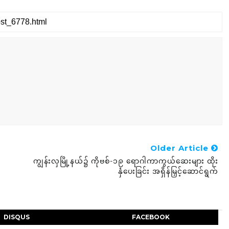
Older Article
ကျွန်းလှမြို့နယ်၌ ကိုဗစ်-၁၉ ရောဂါကာကွယ်ဆေးများ ထိုး
နှံ‌ပေးခြင်း အရှိန်မြှင့်ဆောင်ရွက်
DISQUS
FACEBOOK