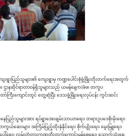
ှိ ကျေးရွာပြည်သူများ၏ ကျေးရွာမှ ကဏ္ဍပေါင်းစုံဖွံ့ဖြိုးတိုးတက်ရေးအတွက်
ွဲ့ဝင်များ ဌာနဆိုင်ရာတာဝန်ရှိသူများသည် ယမန်နေ့က(ဖံဖ၊ တကူပ
ာ်ကြီးကျောင်းတွင် တွေ့ဆုံပြီး ဒေသဖွံ့ဖြိုးရေးလုပ်ငန်း ကွင်းဆင်း
က်နေပြည်သူများအား ရပ်ရွာအေးချမ်းသာယာရေး၊ တရားဥပဒေစိုးမိုးရေး၊
ကွယ်ဆေးများ အကြိမ်ပြည့်ထိုးနှံနိုင်ရေး၊ စိုက်ပျိုးရေး၊ မွေးမြူရေး၊
်မဖြစ်ပေါ်ရေး၊ လမ်းတံတားကဏ္ဍတိုးတက်ကောင်းမွန်စေရေး၊ သောက်သုံးရေ