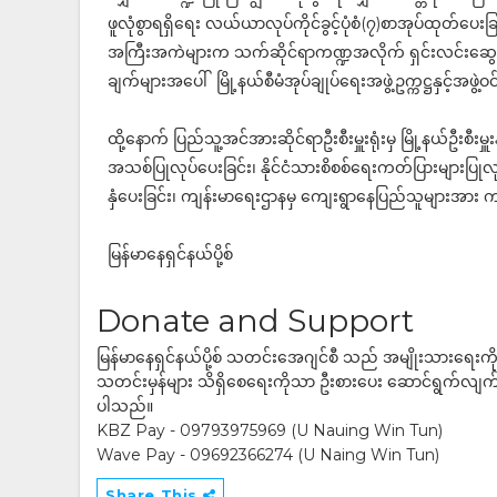
ဖူလုံစွာရရှိရေး လယ်ယာလုပ်ကိုင်ခွင့်ပုံစံ(၇)စာအုပ်ထုတ်
အကြီးအကဲများက သက်ဆိုင်ရာကဏ္ဍအလိုက် ရှင်းလင်းဆွေ
ချက်များအပေါ် မြို့နယ်စီမံအုပ်ချုပ်ရေးအဖွဲ့ဥက္ကဋ္ဌနှင့်အဖွဲ
ထို့နောက် ပြည်သူ့အင်အားဆိုင်ရာဦးစီးမှူးရုံးမှ မြို့နယ်ဦးစီ
အသစ်ပြုလုပ်ပေးခြင်း၊ နိုင်ငံသားစိစစ်ရေးကတ်ပြားများပြုလ
နှံပေးခြင်း၊ ကျန်းမာရေးဌာနမှ ကျေးရွာနေပြည်သူများအား က
မြန်မာနေရှင်နယ်ပို့စ်
Donate and Support
မြန်မာနေရှင်နယ်ပို့စ် သတင်းအေဂျင်စီ သည် အမျိုးသားရေးက
သတင်းမှန်များ သိရှိစေရေးကိုသာ ဦးစားပေး ဆောင်ရွက်လျက်ရှိပါသည
ပါသည်။
KBZ Pay - 09793975969 (U Nauing Win Tun)
Wave Pay - 09692366274 (U Naing Win Tun)
Share This