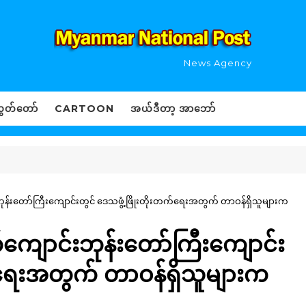
News Agency
ွှတ်တော်
CARTOON
အယ်ဒီတာ့ အာဘော်
်းဘုန်းတော်ကြီးကျောင်းတွင် ဒေသဖွံ့ဖြိုးတိုးတက်ရေးအတွက် တာဝန်ရှိသူများက
ုက်ကျောင်းဘုန်းတော်ကြီးကျောင်း
က်ရေးအတွက် တာဝန်ရှိသူများက