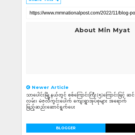
About Min Myat
Newer Article
သာပေါင်းမြို့နယ်တွင် စစ်ကြောင်းကြီး(၅)ကြောင်းဖြင့် ဆင်
လမ်း၊ မဲဇလီကွင်းပေါက် ကျေးရွာအုပ်စုများ အရောက်
ဖြည့်ဆည်းဆောင်ရွက်ပေး
BLOGGER