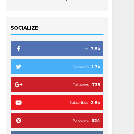
SOCIALIZE
3.5k
Likes
1.7k
Followers
735
Followers
2.8k
Subscribes
524
Followers