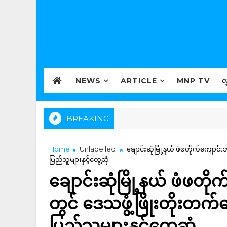
NEWS
ARTICLE
MNP TV
လ
BREAKING
Home
Unlabelled
ချောင်းဆုံမြို့နယ် ဖံဖတိုက်ကျောင
ပြည်သူများနှင့်တွေ့ဆုံ
ချောင်းဆုံမြို့နယ် ဖံဖတိ
တွင် ဒေသဖွံ့ဖြိုးတိုးတ
ပြည်သူများနှင့်တွေ့ဆုံ