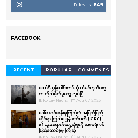
849
Followers
FACEBOOK
RECENT
POPULAR
COMMENTS
ဆော်ဒီညွန့်ပေါင်းတပ်ကို ယီမင်ဟူသီတွေ
က တိုက်ခိုက်မှုတွေ လုပ်ပြီ
Ko Lay Naung
Aug 07, 2026
ဒေါ်အောင်ဆန်းစုကြည်ထံ အပြည်ပြည်
ဆိုင်ရာ ကြက်ခြေနီကော်မတီ (ICRC)
၏ သွားရောက်တွေ့ဆုံမှုကို အမေရိကန်
ပြည်ထောင်စုမှ ကြိုဆို
Ko Lay Naung
Aug 07, 2026