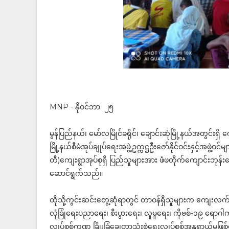
MNP - နိုဝင်ဘာ ၂၅
မွန်ပြည်နယ်၊ မော်လမြိုင်ခရိုင်၊ ချောင်းဆုံမြို့နယ်အတွင်းရ
မြို့နယ်စီမံအုပ်ချုပ်ရေးအဖွဲ့ဥက္ကဋ္ဌဦးဇော်နိုင်ဝင်းနှင့်အဖ
တီ)ကျေးရွာအုပ်စုရှိ ပြည်သူများအား ဖံဖတိုက်ကျောင်းဘုန်းတေ
ဆောင်ရွက်သည်။
ထိုသို့ကွင်းဆင်းတွေ့ဆုံရာတွင် တာဝန်ရှိသူများက ကျေးလ
လုံခြုံရေးပညာရေး၊ စီးပွားရေး၊ လူမှုရေး၊ ကိုဗစ်-၁၉ ရောဂါကာ
လျှပ်စစ်ကဏ္ဍ ခြိုးခြံချွေတာသုံးစွဲရေးလျှပ်စစ်အန္တရာယ