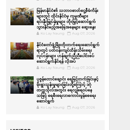
မြန်မာနိုင်ငံ၏ သဘာဝဓာတ်ငွေ့စီမံကိန်း
များတွင် ထိုင်းနိုင်ငံမှ ကုမ္ပဏီများ
ရင်းနှီးမြှုပ်နှံမှုများ တိုးမြှင့်ဆောင်ရွက်
သွားနိုင်မည့်အခြေအနေများ ဆွေးနွေး
Ko Lay Naung
Aug 07, 2026
နိုင်ငံတော်ဖွံ့ဖြိုးတိုးတက်ရေးဆောင်ရွက်
ရာတွင် ပတ်ဝန်းကျင်ထိန်းသိမ်းရေး
လုပ်ငန်းများ ဟန်ချက်ညီညီပေါင်းစပ်
ဆောင်ရွက်နိုင်ရန် လိုအပ်
Ko Lay Naung
Aug 07, 2026
ပုဇွန်တောင်ချောင်း ရေမြင့်တက်ခြင်းနှင့်
မိုးရွာသွန်းမှုများခြင်းတို့ကြောင့် ဒဂုံ
တက္ကသိုလ်အတွင်း ရေလျှံရေဝပ်နေ
သဖြင့် ရေစီးရေလာကောင်းမွန်စေရေး
ဆောင်ရွက်
Ko Lay Naung
Aug 07, 2026