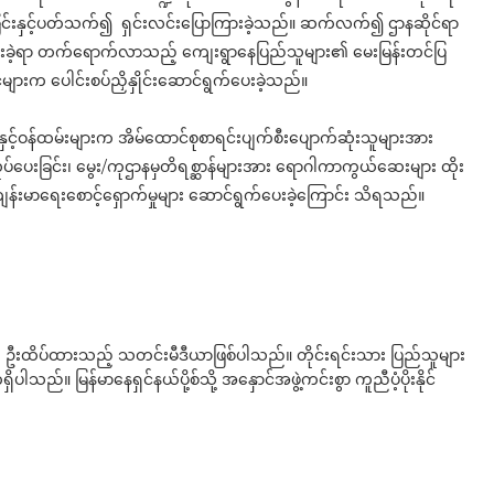
ပေးခြင်းနှင့်ပတ်သက်၍ ရှင်းလင်းပြောကြားခဲ့သည်။ ဆက်လက်၍ ဌာနဆိုင်ရာ
းခဲ့ရာ တက်ရောက်လာသည့် ကျေးရွာနေပြည်သူများ၏ မေးမြန်းတင်ပြ
့ဝင်များက ပေါင်းစပ်ညှိနှိုင်းဆောင်ရွက်ပေးခဲ့သည်။
းမှူးနှင့်ဝန်ထမ်းများက အိမ်ထောင်စုစာရင်းပျက်စီးပျောက်ဆုံးသူများအား
ုပ်ပေးခြင်း၊ မွေး/ကုဌာနမှတိရစ္ဆာန်များအား ရောဂါကာကွယ်ဆေးများ ထိုး
ျန်းမာရေးစောင့်ရှောက်မှုများ ဆောင်ရွက်ပေးခဲ့ကြောင်း သိရသည်။
ို ဦးထိပ်ထားသည့် သတင်းမီဒီယာဖြစ်ပါသည်။ တိုင်းရင်းသား ပြည်သူများ
်။ မြန်မာနေရှင်နယ်ပို့စ်သို့ အနှောင်အဖွဲ့ကင်းစွာ ကူညီပံ့ပိုးနိုင်