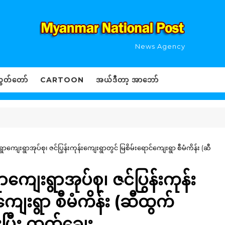
News Agency
ွှတ်တော်
CARTOON
အယ်ဒီတာ့ အာဘော်
ွာကျေးရွာအုပ်စု၊ ဇင်ပြွန်းကုန်းကျေးရွာတွင် မြစိမ်းရောင်ကျေးရွာ စီမံကိန်း (ဆီ
ာကျေးရွာအုပ်စု၊ ဇင်ပြွန်းကုန်း
ကျေးရွာ စီမံကိန်း (ဆီထွက်
်းပြီး ထုတ်ချေး