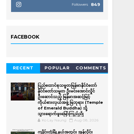
849
Followers
FACEBOOK
RECENT
POPULAR
COMMENTS
ပြည်ထောင်စုသမ္မတမြန်မာနိုင်ငံတော်
နိုင်ငံတော်သမ္မတ ဦးမင်းအောင်လှိုင်
ဦးဆောင်သည့် မြန်မာအဆင့်မြင့်
ကိုယ်စားလှယ်အဖွဲ့ မြဘုရား (Temple
of Emerald Buddha) သို့
သွားရောက်ဖူးမြော်ကြည်ညို
Ko Lay Naung
Aug 08, 2026
ကျိုင်းတုံမြို့နယ်အတွင်း အွန်လိုင်း