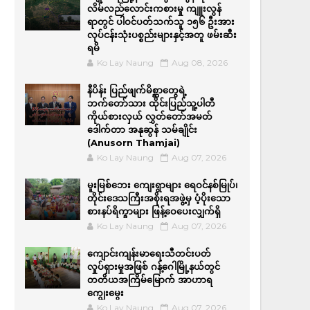
လိမ်လည်လောင်းကစားမှု ကျူးလွန်
ရာတွင် ပါဝင်ပတ်သက်သူ ၁၅၆ ဦးအား
လုပ်ငန်းသုံးပစ္စည်းများနှင့်အတူ ဖမ်းဆီး
ရမိ
Ko Lay Naung
Aug 08, 2026
နီပိန်း ပြည်ဖျက်မိစ္ဆာတွေရဲ့
ဘက်တော်သား ထိုင်းပြည်သူ့ပါတီ
ကိုယ်စားလှယ် လွှတ်တော်အမတ်
ဒေါက်တာ အနုဆွန် သမ်ချိုင်း
(Anusorn Thamjai)
Ko Lay Naung
Aug 07, 2026
မူးမြစ်ဘေး ကျေးရွာများ ရေဝင်နစ်မြုပ်၊
တိုင်းဒေသကြီးအစိုးရအဖွဲ့မှ ပံ့ပိုးသော
စားနပ်ရိက္ခာများ ဖြန့်ဝေပေးလျှက်ရှိ
Ko Lay Naung
Aug 07, 2026
ကျောင်းကျန်းမာရေးသီတင်းပတ်
လှုပ်ရှားမှုအဖြစ် ဂန့်ဂေါမြို့နယ်တွင်
တတိယအကြိမ်မြောက် အာဟာရ
ကျွေးမွေး
Ko Lay Naung
Aug 07, 2026