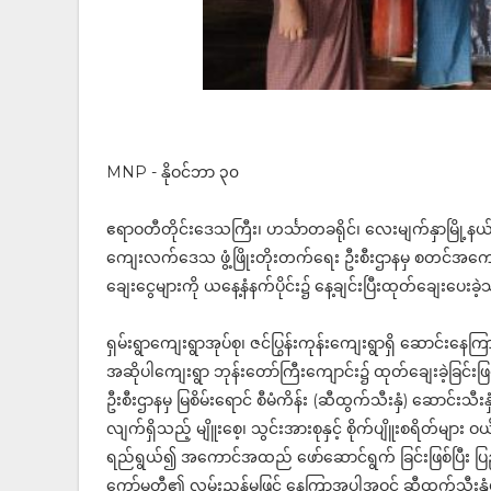
MNP - နိုဝင်ဘာ ၃၀
ဧရာဝတီတိုင်းဒေသကြီး၊ ဟင်္သာတခရိုင်၊ လေးမျက်နှာမြို့နယ် 
ကျေးလက်ဒေသ ဖွံ့ဖြိုးတိုးတက်ရေး ဦးစီးဌာနမှ စတင်အကောင
ချေးငွေများကို ယနေ့နံနက်ပိုင်း၌ နေ့ချင်းပြီးထုတ်ချေးပေးခဲ
ရှမ်းရွာကျေးရွာအုပ်စု၊ ဇင်ပြွန်းကုန်းကျေးရွာရှိ ဆောင်းနေ
အဆိုပါကျေးရွာ ဘုန်းတော်ကြီးကျောင်း၌ ထုတ်ချေးခဲ့ခြင်း
ဦးစီးဌာနမှ မြစိမ်းရောင် စီမံကိန်း (ဆီထွက်သီးနှံ) ဆောင်း
လျက်ရှိသည့် မျိူးစေ့၊ သွင်းအားစုနှင့် စိုက်ပျိူးစရိတ်များ ဝယ
ရည်ရွယ်၍ အကောင်အထည် ဖော်ဆောင်ရွက် ခြင်းဖြစ်ပြီး ပြည်တွ
ကော်မတီ၏ လမ်းညွှန်မှုဖြင့် နေကြာအပါအဝင် ဆီထွက်သီးနှံမ