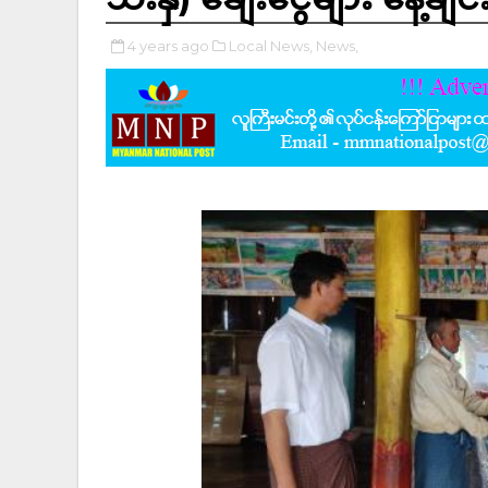
4 years ago
Local News,
News,