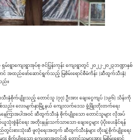
ရှမ်းရွာကျေးရွာအုပ်စု ဇင်ပြွန်းကုန်း ကျေးရွာတွင် ၂၀၂၂-၂၀၂၃ဘဏ္ဍာနှစ်
် အထည်ဖော်ဆောင်ရွက်သည့် မြစိမ်းရောင်စီမံကိန်း (ဆီထွက်သီးနှံ)
့သည်။
ကြာသီးနှံစိုက်ပျိူးသည့် တောင်သူ (၇၇) ဦးအား ချေးငွေကျပ် (၁၉၆) သိန်းကို
ဖြစ်သည်။ လေးမျက်နှာမြို့နယ် ကျေးလက်ဒေသ ဖွံ့ဖြိုးတိုးတက်ရေး
သီးနှံနေကြာအပါအဝင် ဆီထွက်သီးနှံ စိုက်ပျိူးသော တောင်သူများ လိုအပ်
်ယူသုံးစွဲနိုင်ရေး အတိုးနှုန်းသက်သာသော ချေးငွေများ ပံ့ပိုးပေးနိုင်ရန်
င်းစားသုံးဆီ ဖူလုံရေးအတွက် ဆီထွက်သီးနှံများ တိုးချဲ့စိုက်ပျိူးရေး
ျား စိုက်ပျိူးသော ကျေးရွာအတွင်းရှိ တောင်သူများအား မြစိမ်းရောင်