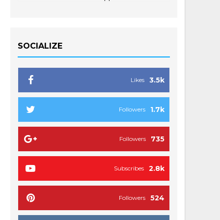
SOCIALIZE
3.5k
Likes
1.7k
Followers
735
Followers
2.8k
Subscribes
524
Followers