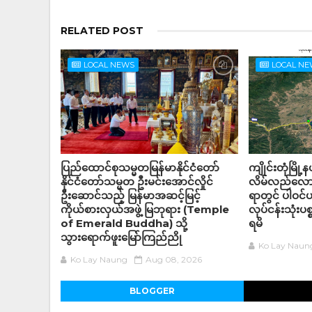
RELATED POST
LOCAL NEWS
LOCAL N
ပြည်ထောင်စုသမ္မတမြန်မာနိုင်ငံတော်
ကျိုင်းတုံမြို
နိုင်ငံတော်သမ္မတ ဦးမင်းအောင်လှိုင်
လိမ်လည်လောင
ဦးဆောင်သည့် မြန်မာအဆင့်မြင့်
ရာတွင် ပါဝင
ကိုယ်စားလှယ်အဖွဲ့ မြဘုရား (Temple
လုပ်ငန်းသုံးပစ
of Emerald Buddha) သို့
ရမိ
သွားရောက်ဖူးမြော်ကြည်ညို
Ko Lay Naun
Ko Lay Naung
Aug 08, 2026
BLOGGER