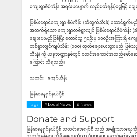
ကျေးရွာစီမံကိန်း အရင်းမပျောက် လည်ပတ်ရန်ပုံငွေဖြင့် ချ
မြစိမ်းရောင်ကျေးရွာ စီမံကိန်း (ဆီထွက်သီးနှံ) ဆောင်ရွက်မည့်
အထက်ရှိသော ကျေးရွာတစ်ရွာလျှင် မြစိမ်းရောင်စီမံကိန်း (
ချေးပေးမည်ဖြစ်ပြီး တောင်သူ ၅၀ဦးမှ ၁၀၀ဦးအကြားရှိ ကျေ
တစ်ရွာလျှင်ကျပ်သိန်း (၁၀၀) ထုတ်ချေးပေးသွားမည် ဖြစ်သည်။
သီးနှံ) ကို ယခုဘဏ္ဍာနှစ်တွင် စတင်အကောင်အထည်ဖော်ဆောင်ရွက
ကြောင်း သိရသည်။
သတင်း - ကျော်ဟိန်း
မြန်မာနေရှင်နယ်ပို့စ်
Tags
# Local News
# News
Donate and Support
မြန်မာနေရှင်နယ်ပို့စ် သတင်းအေဂျင်စီ သည် အမျိုးသားရေးက
သတင်းမှန်များ သိရှိစေရေးကိုသာ ဦးစားပေး ဆောင်ရွက်လျက်ရှိပါသည