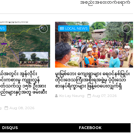
အစည်းအဝေးတက်ရောက်
EWS
LOCAL NEWS
့နယ်အတွင်း အွန်လိုင်း
မူးမြစ်ဘေး ကျေးရွာများ ရေဝင်နစ်မြုပ်၊
်းကစားမှု ကျူးလွန်
တိုင်းဒေသကြီးအစိုးရအဖွဲ့မှ ပံ့ပိုးသော
်ပတ်သက်သူ ၁၅၆ ဦးအား
စားနပ်ရိက္ခာများ ဖြန့်ဝေပေးလျှက်ရှိ
္စည်းများနှင့်အတူ ဖမ်းဆီး
Ko Lay Naung
Aug 07, 2026
g
Aug 08, 2026
DISQUS
FACEBOOK