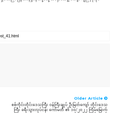
Older Article
စစ်ကိုင်းတိုင်းဒေသကြီး ဝန်ကြီးချုပ် ဦးမြတ်ကျော် တိုင်းဒေသ
ကြီး ခရီးသွားလုပ်ငန်း ကော်မတီ ၏ ၁၀/၂၀၂၂ ကြိမ်မြောက်