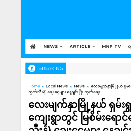
NEWS
ARTICLE
MNP TV
လ
BREAKING
Home
Local News
News
လေးမျက်နှာမြို့နယ် ရှမ်းရ
ထွက်သီးနှံ) ချေးငွေများ နေ့ချင်းပြီး ထုတ်ချေး
လေးမျက်နှာမြို့နယ် ရှမ်းရွ
ကျေးရွာတွင် မြစိမ်းရောင်
သီးနှံ) ချေးငွေများ နေ့ချင