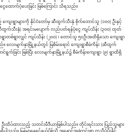
ေးငွေထောက်ပံ့ပေးခြင်း ဖြစ်ကြောင်း သိရသည်။
 ကျေးရွာများကို နိုင်ငံတော်မှ ဆီထွက်သီးနှံ စိုက်တောင်သူ (၁၀၀) ဦးနှင့်
ဆီထွက်သီးနှံ) အရင်းမပျောက် လည်ပတ်ရန်ပုံငွေ ကျပ်သိန်း (၃၀၀) ထုတ်
းရွာတစ်ရွာလျှင် ကျပ်သိန်း (၂၀၀) ၊ တောင်သူ ၅၀ဦးအထိရှိသော ကျေးရွာ
 လေးမျက်နှာမြို့နယ်တွင် မြစိမ်းရောင် ကျေးရွာစီမံကိန်း (ဆီထွက်
်ခြင်း ဖြစ်ပြီး လေးမျက်နှာမြို့နယ်၌ စီမံကိန်းကျေးရွာ (၉) ရွာထိရှိ
ို ဦးထိပ်ထားသည့် သတင်းမီဒီယာဖြစ်ပါသည်။ တိုင်းရင်းသား ပြည်သူများ
်။ မြန်မာနေရှင်နယ်ပို့စ်သို့ အနှောင်အဖွဲ့ကင်းစွာ ကူညီပံ့ပိုးနိုင်