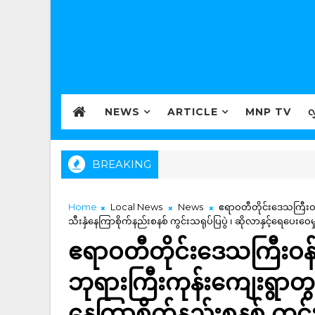
NEWS
ARTICLE
MNP TV
လ
BREAKING
Home
Local News
News
ဧရာဝတီတိုင်းဒေသကြီးဝန
သီးနှံနေကြာစိုက်နည်းစနစ် ကွင်းသရုပ်ပြပွဲ ၊ ဆိုလာနှင့်ရေပေ
ဧရာဝတီတိုင်းဒေသကြီးဝန်က
ဘုရားကြီးကုန်းကျေးရွာတ
နေကြာစိုက်နည်းစနစ် ကွင်း