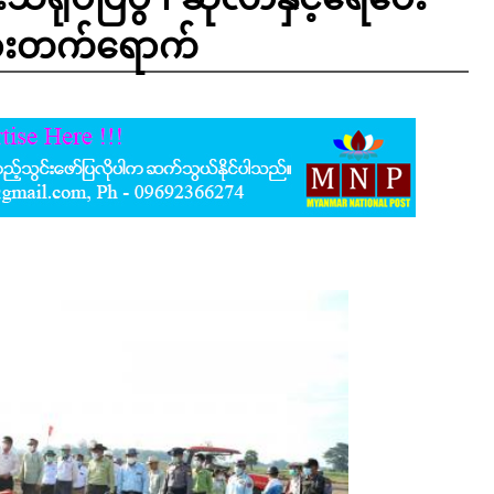
နားတက်ရောက်