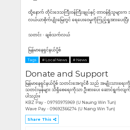
ထို့နောက် တိုင်းဒေသကြီးဝန်ကြီးချုပ်နှင့် တာဝန်ရှိသူများက
လယ်ယာစိုက်ပျိုးမြေတွင် ရေပေးဝေမှုကိုကြည့်ရှုအားပေးပြီး
သတင်း - ချစ်သက်လယ်
မြန်မာနေရှင်နယ်ပို့စ်
Tags
# Local News
# News
Donate and Support
မြန်မာနေရှင်နယ်ပို့စ် သတင်းအေဂျင်စီ သည် အမျိုးသားရေးက
သတင်းမှန်များ သိရှိစေရေးကိုသာ ဦးစားပေး ဆောင်ရွက်လျက်ရှိပါသည
ပါသည်။
KBZ Pay - 09793975969 (U Nauing Win Tun)
Wave Pay - 09692366274 (U Naing Win Tun)
Share This