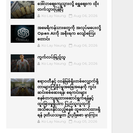
ဒေါ်လာဈေးကျသွားလို့ ရွှေဈေးက ထိုး
တက်သွားပြန်ပြီ
Ko Lay Naung
Aug 06, 2026
အမေရိကန်သားတွေကို အလုပ်မပေးလို့
Open AIကို အစိုးရက လျော်ကြေး
တောင်း
Ko Lay Naung
Aug 06, 2026
ကွက်လပ်ဖြည့်သူ
Ko Lay Naung
Aug 06, 2026
ဧရာဝတီနှင့် ငဝန်မြစ်ရိုးတစ်လျှောက်ရှိ
တာများကြံ့ခိုင်မှုအခြေအနေကို ကွင်း
ဆင်းစစ်ဆေးရန်၊ ရေကင်းများ
စနစ်တကျချထားဆောင်ရွက်ရန်နှင့်
ထူးခြားမှုရှိပါက ပြည်သူလူထုကို
အသိပေးနိုင်သည့်စနစ် ထူထောင်ထားရှိ
ရန် ဒုတိယသမ္မတ ဦးညိုစော မှာကြား
Ko Lay Naung
Aug 05, 2026