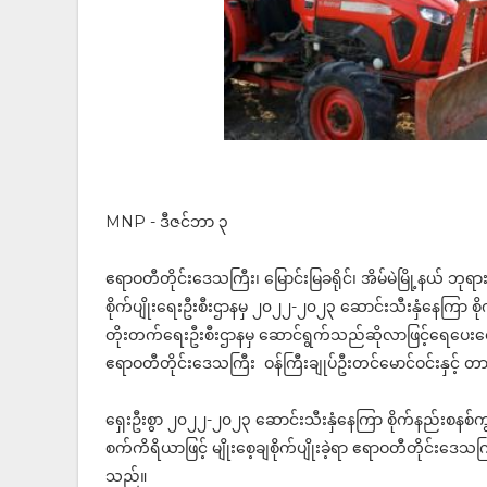
MNP - ဒီဇင်ဘာ ၃
ဧရာဝတီတိုင်းဒေသကြီး၊ မြောင်းမြခရိုင်၊ အိမ်မဲမြို့နယ် ဘု
စိုက်ပျိုးရေးဦးစီးဌာနမှ ၂၀၂၂-၂၀၂၃ ဆောင်းသီးနှံနေကြာ စိ
တိုးတက်ရေးဦးစီးဌာနမှ ဆောင်ရွက်သည်ဆိုလာဖြင့်ရေပေးဝေမ
ဧရာဝတီတိုင်းဒေသကြီး ဝန်ကြီးချုပ်ဦးတင်မောင်ဝင်းနှင့် 
ရှေးဦးစွာ ၂၀၂၂-၂၀၂၃ ဆောင်းသီးနှံနေကြာ စိုက်နည်းစနစ်ကွင
စက်ကိရိယာဖြင့် မျိုးစေ့ချစိုက်ပျိုးခဲ့ရာ ဧရာဝတီတိုင်းဒေသက
သည်။