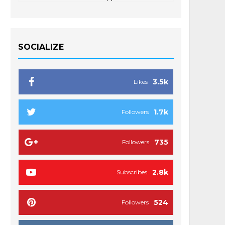
SOCIALIZE
3.5k
Likes
1.7k
Followers
735
Followers
2.8k
Subscribes
524
Followers