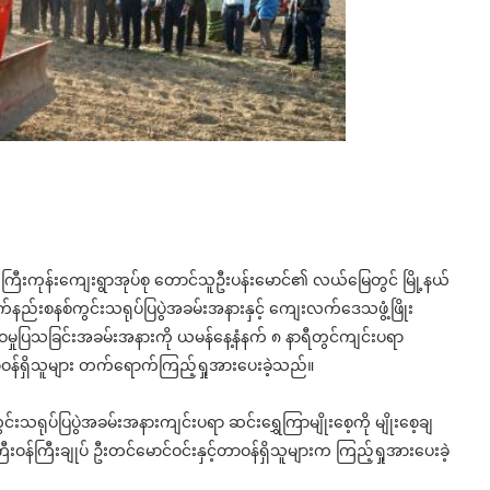
ရားကြီးကုန်းကျေးရွာအုပ်စု တောင်သူဦးပန်းမောင်၏ လယ်မြေတွင် မြို့နယ်
ုက်နည်းစနစ်ကွင်းသရုပ်ပြပွဲအခမ်းအနားနှင့် ကျေးလက်ဒေသဖွံ့ဖြိုး
ှုပြသခြင်းအခမ်းအနားကို ယမန်နေ့နံနက် ၈ နာရီတွင်ကျင်းပရာ
တာဝန်ရှိသူများ တက်ရောက်ကြည့်ရှုအားပေးခဲ့သည်။
်းသရုပ်ပြပွဲအခမ်းအနားကျင်းပရာ ဆင်းရွှေကြာမျိုးစေ့ကို မျိုးစေ့ချ
ြီးဝန်ကြီးချုပ် ဦးတင်မောင်ဝင်းနှင့်တာဝန်ရှိသူများက ကြည့်ရှုအားပေးခဲ့