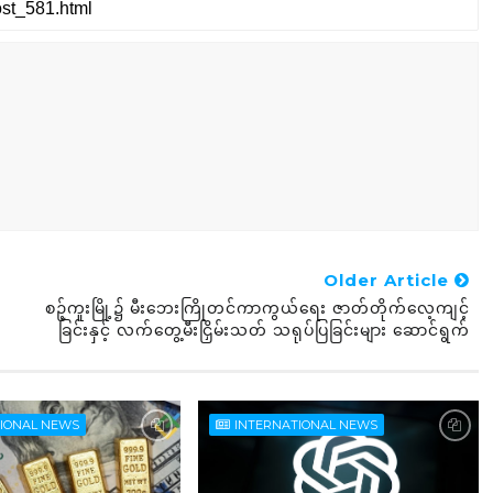
Older Article
စဉ့်ကူးမြို့၌ မီးဘေးကြိုတင်ကာကွယ်ရေး ဇာတ်တိုက်လေ့ကျင့်
ခြင်းနှင့် လက်တွေ့မီးငြှိမ်းသတ် သရုပ်ပြခြင်းများ ဆောင်ရွက်
TIONAL NEWS
INTERNATIONAL NEWS