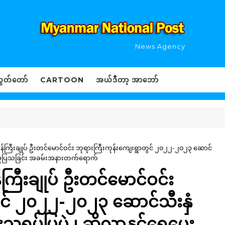
News Agency
ွှတ်တော်
CARTOON
အယ်ဒီတာ့ အာဘော်
်ကြီးချုပ် ဦးတင်မောင်ဝင်း ဘုရားကြီးကုန်းကျေးရွာတွင် ၂၀၂၂-၂၀၂၃ ဆောင်
းဝေမှုပြသခြင်း အခမ်းအနားတက်ရောက်
ြီးချုပ် ဦးတင်မောင်ဝင်း
ွင် ၂၀၂၂-၂၀၂၃ ဆောင်သီးနှံ
သရုပ်ပြပွဲ ၊ ဆိုလာနှင့်ရေပေး