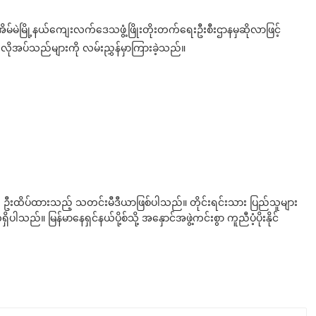
 အိမ်မဲမြို့နယ်ကျေးလက်ဒေသဖွံ့ဖြိုးတိုးတက်ရေးဦးစီးဌာနမှဆိုလာဖြင့်
 လိုအပ်သည်များကို လမ်းညွှန်မှာကြားခဲ့သည်။
ို ဦးထိပ်ထားသည့် သတင်းမီဒီယာဖြစ်ပါသည်။ တိုင်းရင်းသား ပြည်သူများ
်။ မြန်မာနေရှင်နယ်ပို့စ်သို့ အနှောင်အဖွဲ့ကင်းစွာ ကူညီပံ့ပိုးနိုင်