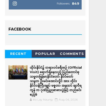
849
Followers
FACEBOOK
RECENT
POPULAR
COMMENTS
ထိုင်းနိုင်ငံ၌ တရားဝင်ခရီးစဉ် (Official
Visit) ရောက်ရှိနေသည့် ပြည်ထောင်စု
သမ္မတမြန်မာနိုင်ငံတော် နိုင်ငံတော်
သမ္မတ ဦးမင်းအောင်လှိုင် အား ထိုင်း
နိုင်ငံဝန်ကြီးချုပ် မစ္စတာ အနုထင် ချာဝီရ
ကွန် က ဂုဏ်ပြုညစာစားပွဲဖြင့် တည်ခင်း
ဧည့်ခံ
Ko Lay Naung
Aug 06, 2026