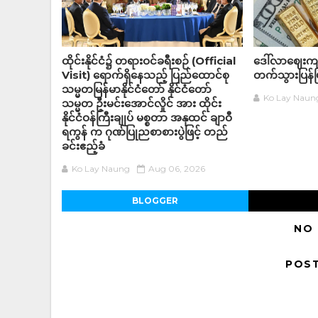
ထိုင်းနိုင်ငံ၌ တရားဝင်ခရီးစဉ် (Official
ဒေါ်လာဈေးကျသ
Visit) ရောက်ရှိနေသည့် ပြည်ထောင်စု
တက်သွားပြန်ပ
သမ္မတမြန်မာနိုင်ငံတော် နိုင်ငံတော်
Ko Lay Naun
သမ္မတ ဦးမင်းအောင်လှိုင် အား ထိုင်း
နိုင်ငံဝန်ကြီးချုပ် မစ္စတာ အနုထင် ချာဝီ
ရကွန် က ဂုဏ်ပြုညစာစားပွဲဖြင့် တည်
ခင်းဧည့်ခံ
Ko Lay Naung
Aug 06, 2026
BLOGGER
NO
POS