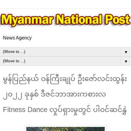
News Agency
▼
▼
မွန်ပြည်နယ် ဝန်ကြီးချုပ် ဦးဇော်လင်းထွန်း
၂၀၂၂ ခုနှစ် ဒီဇင်ဘာအားကစားလ
Fitness Dance လှုပ်ရှားမှုတွင် ပါဝင်ဆင်နွှဲ