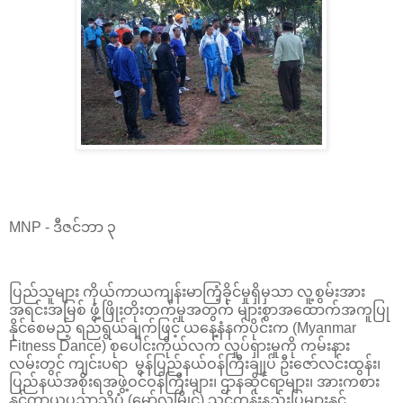
MNP - ဒီဇင်ဘာ ၃
ပြည်သူများ ကိုယ်ကာယကျန်းမာကြံ့ခိုင်မှုရှိမှသာ လူ့စွမ်းအား
အရင်းအမြစ် ဖွံ့ဖြိုးတိုးတက်မှုအတွက် များစွာအထောက်အကူပြု
နိုင်စေမည့် ရည်ရွယ်ချက်ဖြင့် ယနေ့နံနက်ပိုင်းက (Myanmar
Fitness Dance) စုပေါင်းကိုယ်လက် လှုပ်ရှားမှုကို ကမ်းနား
လမ်းတွင် ကျင်းပရာ မွန်ပြည်နယ်ဝန်ကြီးချုပ် ဦးဇော်လင်းထွန်း၊
ပြည်နယ်အစိုးရအဖွဲ့ဝင်ဝန်ကြီးများ၊ ဌာနဆိုင်ရာများ၊ အားကစား
နှင့်ကာယပညာသိပ္ပံ (မော်လမြိုင်) သင်တန်းနည်းပြများနှင့်