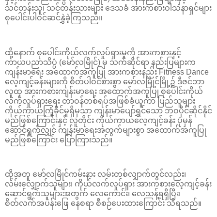
သင်တန်းသူ၊ သင်တန်းသားများ ဒေသခံ အားကစားဝါသနာရှင်များ
စုပေါင်းပါဝင်ဆင်နွှဲခဲ့ကြသည်။
ထို့နောက် စုပေါင်းကိုယ်လက်လှုပ်ရှားမှုကို အားကစားနှင့်
ကာယပညာသိပ္ပံ (မော်လမြိုင်) မှ သက်ဆိုင်ရာ နည်းပြများက
ကျန်းမာရေး အထောက်အကူပြု အားကစားနည်း Fitness Dance
လေ့ကျင့်ခန်းများကို စိတ်ပါဝင်စားစွာ မော်လမြိုင်မြို့၌ ဒီဇင်ဘာ
လူထု အားကစားကျန်းမာရေး အထောက်အကူပြု စုပေါင်းကိုယ်
လက်လှုပ်ရှားရေး တာဝန်တစ်ရပ်အဖြစ်ခံယူကာ ပြည်သူများ
ကိုယ်ကာယကြံ့ခိုင်မှုရှိမှသာ ကျန်းမာပျော်ရွှင်သော ဘဝပိုင်ဆိုင်နိုင်
မည်ဖြစ်ကြောင်းနှင့် လူတိုင်း ကိုယ်ကာယလေ့ကျင့်ခန်း ပုံမှန်
ဆောင်ရွက်လျှင် ကျန်းမာရေးအတွက်များစွာ အထောက်အကူပြု
မည်ဖြစ်ကြောင်း ပြောကြားသည်။
ထို့အတူ မော်လမြိုင်ကမ်းနား လမ်းတစ်လျှာက်တွင်လည်း၊
လမ်းလျှောက်သူများ၊ ကိုယ်လက်လှုပ်ရှား အားကစားလေ့ကျင့်ခန်း
ဆောင်ရွက်သူများအတွက် လေကောင်း၊ လေသန့်ရရှိပြီး၊
စိတ်လက်အပန်းဖြေ နေစရာ စီစဉ်ပေးထားကြောင်း သိရသည်။