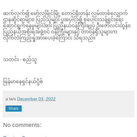
ဆက်လက်၍ မော်လမြိုင်မြို့ တောင်ရိုးတန်း လမ်းတစ်လျှောက်
ဌာနဆိုင်ရာများ၊ ပြည်သူများ ပူးပေါင်း၍ စုပေါင်းသန့်ရှင်းရေး
ဆောင်ရွက်နေမှုများအား ပြည်နယ်ဝန်ကြီးချုပ် ဦးဇော်လင်းထွန်း၊
ပြည်နယ်အစိုးရအဖွဲ့ဝင် ဝန်ကြီးများနှင့် တာဝန်ရှိသူများက
လိုက်လံကြည့်ရှုအားပေးခဲ့ကြောင်း သိရသည်။
သတင်း - စည်သူ
မြန်မာနေရှင်နယ်ပို့စ်
a la/s
December 03, 2022
Share
No comments: