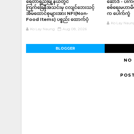
ရေတာရှည်မြို့နယ်တွင်
ဆော်ဒီ - ပါကစ္
ကြက်ခြေနီအသင်းမှ ငလျင်ဘေးသင့်
စစ်ရေးမဟာမိတ်
အိမ်‌ထောင်စုများအား NFI(Non-
က ပေါက်ကွဲ
Food Items) ပစ္စည်း ထောက်ပံ့
Ko Lay Naun
Ko Lay Naung
Aug 08, 2026
BLOGGER
NO
POS