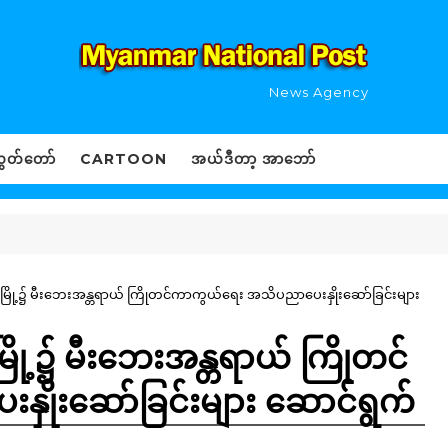
News Agency
ွှတ်တော်
CARTOON
အယ်ဒီတာ့ အာဘော်
မြို့၌ မီးဘေးအန္တရာယ် ကြိုတင်ကာကွယ်ရေး အသိပညာပေးနှိုးဆော်ခြင်းများ
ြို့၌ မီးဘေးအန္တရာယ် ကြိုတင်
ိုးဆော်ခြင်းများ ဆောင်ရွက်