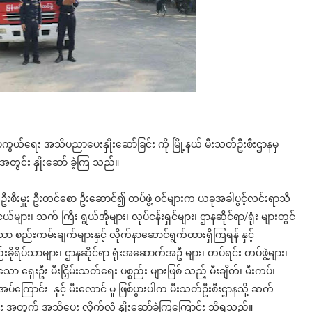
ကွယ်ရေး အသိပညာပေးနှိုးဆော်ခြင်း ကို မြို့နယ် မီးသတ်ဦးစီးဌာနမှ
 အတွင်း နှိုးဆော် ခဲ့ကြ သည်။
တ်ဦးစီးမှူး ဦးတင်စော ဦးဆောင်၍ တပ်ဖွဲ့ ဝင်များက ယခုအခါပွင့်လင်းရာသီ
များ၊ သက် ကြီး ရွယ်အိုများ၊ လုပ်ငန်းရှင်များ၊ ဌာနဆိုင်ရာ/ရုံး များတွင်
ာ စည်းကမ်းချက်များနှင့် လိုက်နာဆောင်ရွက်ထားရှိကြရန် နှင့်
းခိုရိပ်သာများ၊ ဌာနဆိုင်ရာ ရုံးအဆောက်အဦ များ၊ တပ်ရင်း တပ်ဖွဲ့များ၊
ာ ရှေးဦး မီးငြှိမ်းသတ်ရေး ပစ္စည်း များဖြစ် သည့် မီးချိတ်၊ မီးကပ်၊
ပ်ကြောင်း နှင့် မီးလောင် မှု ဖြစ်ပွားပါက မီးသတ်ဦးစီးဌာနသို့ ဆက်
င်ရေး အတွက် အသိပေး လိုက်လံ နှိုးဆော်ခဲ့ကြကြောင်း သိရသည်။