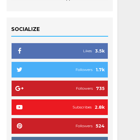
SOCIALIZE
3.5k
Likes
1.7k
Followers
735
Followers
2.8k
Subscribes
524
Followers