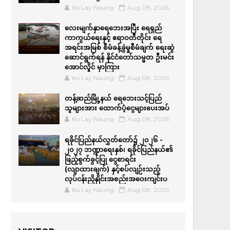
Ko Lay Naung
Aug 08, 2026
လေးမျက်နှာရေဘေးအပြီး ရေရှည်
ကာကွယ်ရေးနှင့် ဧရာဝတီတိုင်း ရေ
အရင်းအမြစ် စီမံခန့်ခွဲမှုစီမံချက် ရေးဆွဲ
ဆောင်ရွက်ရန် နိုင်ငံတော်သမ္မတ ဦးမင်း
အောင်လှိုင် မှာကြား
Ko Lay Naung
Aug 08, 2026
တန့်ဆည်မြို့နယ် ရေဘေးသင့်ပြည်
သူများအား ထောက်ပံ့ငွေများပေးအပ်
Ko Lay Naung
Aug 08, 2026
ရခိုင်ပြည်နယ်လွှတ်တော်၌ ၂၀၂၆ -
၂၀၂၇ ဘဏ္ဍာရေးနှစ်၊ ရခိုင်ပြည်နယ်၏
ဖြည့်စွက်ခွင့်ပြု ငွေစာရင်း
(လျာထားချက်) နှင့်စပ်လျဉ်းသည့်
လုပ်ငန်းညှိနှိုင်းအစည်းအဝေးကျင်းပ
Ko Lay Naung
Aug 08, 2026