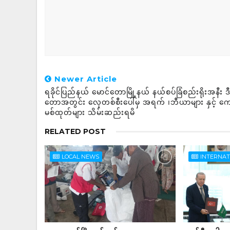
Newer Article
ရခိုင်ပြည်နယ် မောင်တောမြို့နယ် နယ်စပ်ခြံစည်းရိုးအနီး 
တောအတွင်း လှေတစ်စီးပေါ်မှ အရက် ၊ဘီယာများ နှင့် ကေ
မစ်ထုတ်များ သိမ်းဆည်းရမိ
RELATED POST
LOCAL NEWS
INTERNA