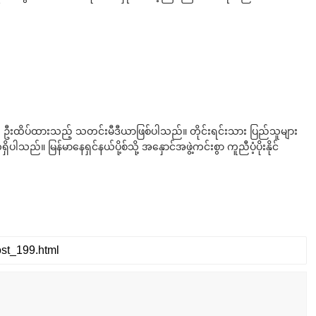
ို ဦးထိပ်ထားသည့် သတင်းမီဒီယာဖြစ်ပါသည်။ တိုင်းရင်းသား ပြည်သူများ
်။ မြန်မာနေရှင်နယ်ပို့စ်သို့ အနှောင်အဖွဲ့ကင်းစွာ ကူညီပံ့ပိုးနိုင်