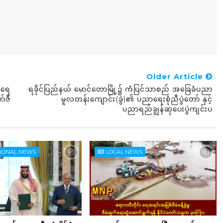
Older Article
ဒီရေ
ရခိုင်ပြည်နယ် မောင်တောမြို့၌ ကံပြင်သာစည် အခြေခံပညာ
ာ်ဇီ
မူလတန်းကျောင်း(ခွဲ)၏ ပညာရေးစုံညီပွဲတော် နှင့်
ပညာရည်ချွန်ဆုပေးပွဲကျင်းပ
TIONAL NEWS
LOCAL NEWS