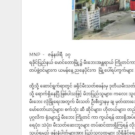
MNP - ဇန်နဝါရီ ၁၇
ရခိုင်ပြည်နယ် မောင်တောမြို့၌ မီးဘေးအန္တရာယ် ကြိုတင်ကာ
တပ်ဖွဲ့ဝင်များက ယမန်နေ့ ညနေပိုင်းက မြို့ပေါ်ရပ်ကွက်များ
ထို့သို့ ဆောင်ရွက်ရာတွင် ခရိုင်မီးသတ်စခန်းမှ ဒုတိယမီးသ
သို့ ရောက်ရှိနေပြီ ဖြစ်ပါသဖြင့် မိဘပြည်သူများ၊ ကလေး သူငယ်
မီးဘေး လုံခြုံရေးအတွက် မီးသတ် ဦးစီးဌာနမှ ချ မှတ်ထားသေ
မော်တော်ယာဉ်များ၊ စက်သုံး ဆီ ဆိုင်များ၊ ဟိုတယ်များ၊ တည်
ပုဂ္ဂလိက ရုံးများ၌ မီးဘေး ကြိုတင် ကာ ကွယ်ရန် ထားရှိအပ်သေ
ရေပုံး၊ သဲပုံး၊ မီးသတ်ဆေးဘူးများ တပ်ဆင်ထားရှိကြရန် လိုအ
သွယ်ရမည့် ဖုန်းနံပါတ်များအား ပြည်သူ့လူထုများ သိရှိနို