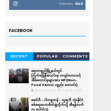
849
Followers
FACEBOOK
RECENT
POPULAR
COMMENTS
ရေတာရှည်မြို့နယ်တွင်
ကြက်ခြေနီအသင်းမှ ငလျင်ဘေးသင့်
အိမ်‌ထောင်စုများအား NFI(Non-
Food Items) ပစ္စည်း ထောက်ပံ့
Ko Lay Naung
Aug 08, 2026
ဆော်ဒီ - ပါကစ္စတန် - တူရကီ သုံးနိုင်ငံ
စစ်ရေးမဟာမိတ်ဖွဲ့လိုက်လို့ အီရန်ဘက်
က ပေါက်ကွဲ