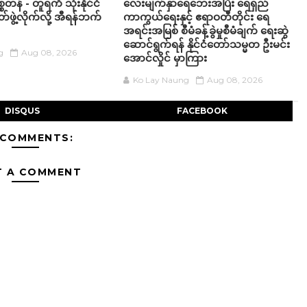
စတန် - တူရကီ သုံးနိုင်ငံ
လေးမျက်နှာရေဘေးအပြီး ရေရှည်
ဖွဲ့လိုက်လို့ အီရန်ဘက်
ကာကွယ်ရေးနှင့် ဧရာဝတီတိုင်း ရေ
အရင်းအမြစ် စီမံခန့်ခွဲမှုစီမံချက် ရေးဆွဲ
ဆောင်ရွက်ရန် နိုင်ငံတော်သမ္မတ ဦးမင်း
g
Aug 08, 2026
အောင်လှိုင် မှာကြား
Ko Lay Naung
Aug 08, 2026
DISQUS
FACEBOOK
 COMMENTS:
T A COMMENT