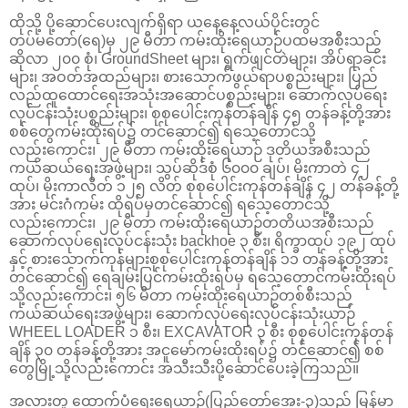
ထိုသို့ ပို့ဆောင်ပေးလျက်ရှိရာ ယနေ့နေ့လယ်ပိုင်းတွင်
တပ်မတော်(ရေ)မှ ၂၉ မီတာ ကမ်းထိုးရေယာဉ်ပထမအစီးသည်
ဆိုလာ ၂၀၀ စုံ၊ GroundSheet များ၊ ရွက်ဖျင်တဲများ၊ အိပ်ရာခင်း
များ၊ အဝတ်အထည်များ၊ စားသောက်ဖွယ်ရာပစ္စည်းများ၊ ပြည်
လည်ထူထောင်ရေးအသုံးအဆောင်ပစ္စည်းများ၊ ဆောက်လုပ်ရေး
လုပ်ငန်းသုံးပစ္စည်းများ၊ စုစုပေါင်းကုန်တန်ချိန် ၄၅ တန်ခန့်တို့အား
စစ်တွေကမ်းထိုးရပ်၌ တင်ဆောင်၍ ရသေ့တောင်သို့
လည်းကောင်း၊ ၂၉ မီတာ ကမ်းထိုးရေယာဉ် ဒုတိယအစီးသည်
ကယ်ဆယ်ရေးအဖွဲ့များ၊ သွပ်ဆိုဒ်စုံ ၆၀၀၀ ချပ်၊ မိုးကာတဲ ၄၂
ထုပ်၊ မိုးကာလိတ် ၁၂၅ လိတ် စုစုပေါင်းကုန်တန်ချိန် ၄၂ တန်ခန့်တို့
အား မင်းဂံကမ်း ထိုရပ်မှတင်ဆောင်၍ ရသေ့တောင်သို့
လည်းကောင်း၊ ၂၉ မီတာ ကမ်းထိုးရေယာဉ်တတိယအစီးသည်
ဆောက်လုပ်ရေးလုပ်ငန်းသုံး backhoe ၃ စီး၊ ရိက္ခာထုပ် ၁၉၂ ထုပ်
နှင့် စားသောက်ကုန်များစုစုပေါင်းကုန်တန်ချိန် ၁၁ တန်ခန့်တို့အား
တင်ဆောင်၍ ရေချမ်းပြင်ကမ်းထိုးရပ်မှ ရသေ့တောင်ကမ်းထိုးရပ်
သို့လည်းကောင်း၊ ၅၆ မီတာ ကမ်းထိုးရေယာဉ်တစ်စီးသည်
ကယ်ဆယ်ရေးအဖွဲ့များ၊ ဆောက်လုပ်ရေးလုပ်ငန်းသုံးယာဉ်
WHEEL LOADER ၁ စီး၊ EXCAVATOR ၃ စီး စုစုပေါင်းကုန်တန်
ချိန် ၃၀ တန်ခန့်တို့အား အငူမော်ကမ်းထိုးရပ်၌ တင်ဆောင်၍ စစ်
တွေမြို့သို့လည်းကောင်း အသီးသီးပို့ဆောင်ပေးခဲ့ကြသည်။
အလားတူ ထောက်ပံ့ရေးရေယာဉ်(ပြည်တော်အေး-၃)သည် မြန်မာ့