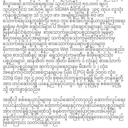
စီးပွားရေး ကော်ပိုရေးရှင်းမှ သွပ်(၁၁လိုင်း) ၅၀,၀၀၀ ချပ်၊
သွပ်(၉လိုင်း) ၁၈,၆၇၅ ချပ်၊ SIGMA မီးကြိုးခွေ ၂၉၄ ထုပ်၊ လူသုံး
ကုန်ပစ္စည်းများ၊ သံ ၁,၁၄၀ ဖာ၊ အချိုရည်မျိုးစုံ ၈၀ ဖာ၊
သောက်ရေသန့်ဘူးခွံကြီး ၅၅၀ ဘူး၊ စစ်အင်ဂျင်နီယာညွှန်ကြားရေး
မှူးရုံးမှ Angle ချောင်းများ၊ U Beam သံချောင်းများနှင့် သွပ်များ၊
မြန်မာနိုင်ငံရဲတပ်ဖွဲ့မှ စားသောက်ဖွယ်ရာပစ္စည်းများ၊ မြန်မာ့
စီးပွားရေးဦးပိုင်အများနှင့် သက်ဆိုင်သောကုမ္ပဏီလီမိတက်မှ
သောက်ရေသန့်ဘူးများ၊ စားသောက်ဖွယ်ရာပစ္စည်းများ၊
မိုးကာအင်္ကျီ၊ ဆေးပစ္စည်းများ၊ Wet Tissue၊ မီးဖိုချောင်သုံးပစ္စည်း
များ၊ စားသုံးဆီနှင့် ဆန်၊ ရွှေသံလွင်ကုမ္ပဏီမှ မီးဖိုချောင်သုံး
ပစ္စည်းများ၊ ဆန်အိတ် ၈၀၀ အိတ်၊ မီးစက် ၁ လုံးနှင့် စားသောက်
ဖွယ်ရာပစ္စည်းများ၊ ဆက်သွယ်ရေးဌာနမှ မီးစက် ၁၂ လုံး၊
အနောက်ပိုင်းတိုင်းစစ်ဌာနချုပ်မှ Gas (LPG) မီးဖို ၁၀၀၀ လုံး၊
220g Gas ဘူး ၄,၀၀၄ လုံး စုစုပေါင်းကုန်တန်ချိန် ၆၉၆ တန်ခန့်တို့
အား တင်ဆောင်၍ ယနေ့ညနေပိုင်းတွင် ရန်ကုန်မြို့မှ စစ်တွေမြို့
သို့ ထွက်ခွာခဲ့သည်။
အဆိုပါ စစ်ရေယာဉ်များမှ သယ်ဆောင်လာသည့် ဆောက်လုပ်ရေး
လုပ်ငန်းသုံးယာဉ်များ၊ ထောက်ပံ့ရေးနှင့်ကယ်ဆယ်ရေးပစ္စည်းများ
အား တာဝန်ရှိသူများထံသို့ စနစ်တကျလွှဲပြောင်းပေးအပ်ခဲ့ပြီး
မုန်တိုင်းဒဏ်သင့်ပြည်သူများထံသို့ အမြန်ဆုံးဖြန့်ဝေပေးသွားမည်
ဖြစ်ကြောင်း သတင်းရရှိသည်။