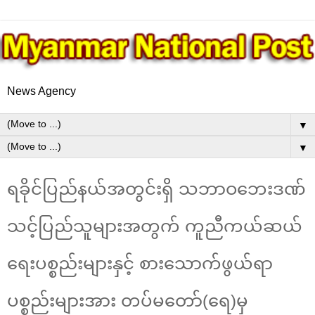
News Agency
▼
▼
ရခိုင်ပြည်နယ်အတွင်းရှိ သဘာဝဘေးဒဏ်
သင့်ပြည်သူများအတွက် ကူညီကယ်ဆယ်
ရေးပစ္စည်းများနှင့် စားသောက်ဖွယ်ရာ
ပစ္စည်းများအား တပ်မတော်(ရေ)မှ