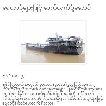
ရေယာဉ်များဖြင့် ဆက်လက်ပို့ဆောင်
MNP ၊ မေ ၂၄
ရခိုင်ပြည်နယ်အတွင်းရှိ သဘာဝဘေးဒဏ်သင့်ပြည်သူများ
အတွက် ကူညီကယ်ဆယ်ရေးပစ္စည်းများ၊ ပြန်လည်ထူထောင်ရေး
ပစ္စည်းများနှင့် စားသောက်ဖွယ်ရာပစ္စည်းများကို တပ်မတော်
ရေယာဉ်များ၊ လေယာဉ်/ရဟတ်ယာဉ်များ၊ မော်တော်ယာဉ်များဖြင့်
နေ့စဉ်ပို့ဆောင်ပေးလျက်ရှိသည်။