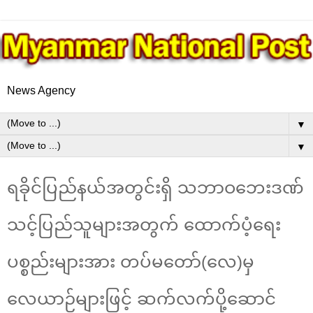
News Agency
▼
▼
ရခိုင်ပြည်နယ်အတွင်းရှိ သဘာဝဘေးဒဏ်
သင့်ပြည်သူများအတွက် ထောက်ပံ့ရေး
ပစ္စည်းများအား တပ်မတော်(လေ)မှ
လေယာဉ်များဖြင့် ဆက်လက်ပို့ဆောင်