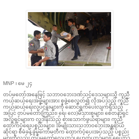
MNP ၊ မေ ၂၄
တပ်မတော်အနေဖြင့် သဘာဝဘေးဒဏ်သင့်ဒေသများသို့ ကူညီ
ကယ်ဆယ်ရေးအဖွဲ့များအား စုဖွဲ့စေလွှတ်၍ လိုအပ်သည့် ကူညီ
ကယ်ဆယ်ရေးလုပ်ငန်းများကို ဆောင်ရွက်ပေးလျက်ရှိသည့်
အပြင် တပ်မတော်(ကြည်း၊ ရေ၊ လေ)မိသားစုများ၊ စေတနာရှင်
အလှူရှင်များက လှူဒါန်းသည့် စားသောက်ဖွယ်ရာများ၊ ကူညီ
ထောက်ပံ့ရေးပစ္စည်းများ၊ အမျိုးသားသဘာဝဘေးအန္တရာယ်
ဆိုင်ရာ စီမံခန့်ခွဲမှုကော်မတီက ထောက်ပံ့ပေးအပ်သည့် ပစ္စည်း
များကိုလည်း တပ်မတော်လေယာဉ်၊ ရဟတ်ယာဉ်များ၊ ရေယာဉ်