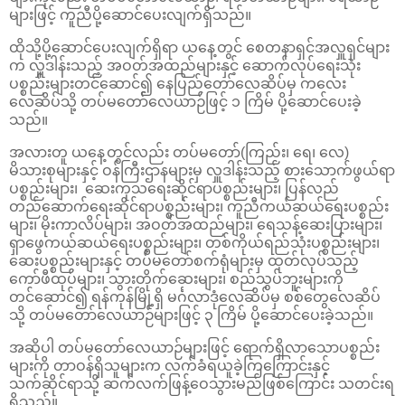
များဖြင့် ကူညီပို့ဆောင်ပေးလျက်ရှိသည်။
ထိုသို့ပို့ဆောင်ပေးလျက်ရှိရာ ယနေ့တွင် စေတနာရှင်အလှူရှင်များ
က လှူဒါန်းသည့် အဝတ်အထည်များနှင့် ဆောက်လုပ်ရေးသုံး
ပစ္စည်းများတင်ဆောင်၍ နေပြည်တော်လေဆိပ်မှ ကလေး
လေဆိပ်သို့ တပ်မတော်လေယာဉ်ဖြင့် ၁ ကြိမ် ပို့ဆောင်ပေးခဲ့
သည်။
အလားတူ ယနေ့တွင်လည်း တပ်မတော်(ကြည်း၊ ရေ၊ လေ)
မိသားစုများနှင့် ဝန်ကြီးဌာနများမှ လှူဒါန်းသည့် စားသောက်ဖွယ်ရာ
ပစ္စည်းများ၊ ဆေးကုသရေးဆိုင်ရာပစ္စည်းများ၊ ပြန်လည်
တည်ဆောက်ရေးဆိုင်ရာပစ္စည်းများ၊ ကူညီကယ်ဆယ်ရေးပစ္စည်း
များ၊ မိုးကာလိပ်များ၊ အဝတ်အထည်များ၊ ရေသန့်ဆေးပြားများ၊
ရှာဖွေကယ်ဆယ်ရေးပစ္စည်းများ၊ တစ်ကိုယ်ရည်သုံးပစ္စည်းများ၊
ဆေးပစ္စည်းများနှင့် တပ်မတော်စက်ရုံများမှ ထုတ်လုပ်သည့်
ကော်ဖီထုပ်များ၊ သွားတိုက်ဆေးများ၊ စည်သွပ်ဘူးများကို
တင်ဆောင်၍ ရန်ကုန်မြို့ရှိ မင်္ဂလာဒုံလေဆိပ်မှ စစ်တွေလေဆိပ်
သို့ တပ်မတော်လေယာဉ်များဖြင့် ၃ ကြိမ် ပို့ဆောင်ပေးခဲ့သည်။
အဆိုပါ တပ်မတော်လေယာဉ်များဖြင့် ရောက်ရှိလာသောပစ္စည်း
များကို တာဝန်ရှိသူများက လက်ခံရယူခဲ့ကြကြောင်းနှင့်
သက်ဆိုင်ရာသို့ ဆက်လက်ဖြန့်ဝေသွားမည်ဖြစ်ကြောင်း သတင်းရ
ရှိသည်။