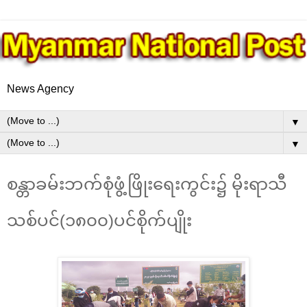
News Agency
▼
▼
စန္တာခမ်းဘက်စုံဖွံ့ဖြိုးရေးကွင်း၌ မိုးရာသီ
သစ်ပင်(၁၈၀၀)ပင်စိုက်ပျိုး