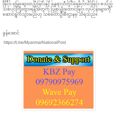
ခြင်း၊ မြေဆွေးထည့်ခြင်းနှင့် နွေရာသီတွင်ရေလောင်းခြင်း စသည့်
သစ်ပင်ကြီးထွားရန်အတွက် ပြုစုပျိုးထောင်ခြင်း လုပ်ငန်းများကို
ဆောင်ရွက်သွားမည်ဟု သစ်တောဦးစီးဌာနမှ သိရသည်။
ခွန်အောင်
https://t.me/MyanmarNationalPost