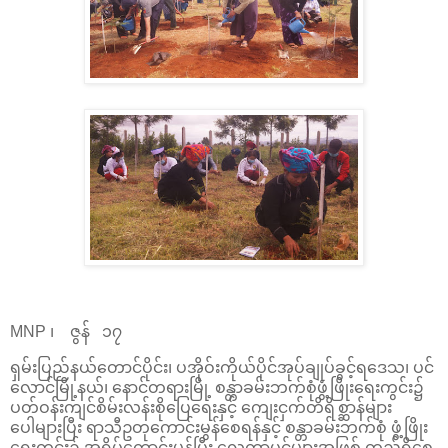
MNP ၊ ဇွန် ၁၇
ရှမ်းပြည်နယ်တောင်ပိုင်း၊ ပအိုဝ်းကိုယ်ပိုင်အုပ်ချုပ်ခွင့်ရဒေသ၊ ပင်
လောင်မြို့နယ်၊ နောင်တရားမြို့ စန္တာခမ်းဘက်စုံဖွံ့ဖြိုးရေးကွင်း၌
ပတ်ဝန်းကျင်စိမ်းလန်းစိုပြေရေးနှင့် ကျေးငှက်တိရိစ္ဆာန်များ
ပေါများပြီး ရာသီဥတုကောင်းမွန်စေရန်နှင့် စန္တာခမ်းဘက်စုံ ဖွံ့ဖြိုး
ရေးကွင်း၌ အရိပ်ကောင်းမွန်ပြီး လေကာပင်များအဖြစ် တည်ရှိစေ