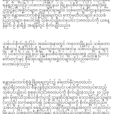
ရန်ရွည်ရွယ်ပြီး ပင်လောင်းမြို့နယ် မြို့နယ်စီမံအုပ်ချုပ်ရေးအဖွဲ့
ဥက္ကဋ္ဌနှင့်အဖွဲ့ဝင်များ၊ ဌာနဆိုင်ရာများ၊ သစ်တောဦးစီးဌာနဝန်ထမ်း
များ၊ စန္တာခမ်းဘက်စုံဖွံ့ဖြိုးရေးကွင်း ကော်မတီဝင်များ၊ ဒေသခံ
ပြည်သူများ စုပေါင်း၍ သစ်ပင်ပျိုးပင်ပေါင်း (၁၈၀၀)ပင်ကို ယနေ့
နံနက် ၉ နာရီခွဲ အချိန်တွင် စိုက်ပျိုးသည်။
သစ်ပင်စိုက်ပျိုးခြင်း အခမ်းအနားတွင် ကလောမြို့နယ် သစ်တော
ဦးစီးဌာန ဦးစီးအရာရှိ ဦးကျော်ကျော်အောင်မှ သစ်ပင်ပျိုးပင်များ
ကို ပင်လောင်းမြို့နယ် မြို့နယ်စီမံအုပ်ချုပ်ရေးအဖွဲ့ ဥက္ကဋ္ဌ ဦးတင့်
ဇော်ထက်နှင့် စီမံအုပ်ချုပ်ရေးအဖွဲ့ဝင်များသို့လည်းကောင်း
ပေးအပ်ခဲ့သည်။
စန္တာခမ်းဘက်စုံဖွံ့ဖြိုးရေးကွင်း၌ ခါတော်မှီ(၁၅၀၀)ပင်၊
ချယ်ရီ(၁၀၀)ပင်၊ စိန်ပန်းပြာ(၁၀၀)ပင်၊ ပဒေါက်(၁၀၀)ပင်စသည့်
သစ်ပင်ပျိုးပင် စုစုပေါင်း(၁၈၀၀)ပင်ကို စိုက်ပျိုးခဲ့သည်။ ၂၀၂၃ခု
နှစ်၊ မိုးရာသီသစ်ပင်စိုက်ပွဲသို့ ဌာနဆိုင်ရာများ၊ ဒေသခံပြည်သူများ
(၁၇၃)ဦး တက်ရောက်၍ သစ်ပင်ပျိုးပင်များကို စိုက်ပျိုးခဲ့သည်။
သစ်ပင်ပျိုပင်များ ရေရှည်ရှင်သန်ကြီးထွားရန်အတွက် ပင်လောင်း
မြို့နယ် သစ်တောဦးစီးဌာနနှင့် ဒေသခံပြည်သူများဖြင့် ပေါင်းရှင်း