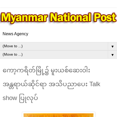
News Agency
▼
▼
ကော့ကရိတ်မြို့၌ မူးယစ်ဆေးဝါး
အန္တရာယ်ဆိုင်ရာ အသိပညာပေး Talk
show ပြုလုပ်