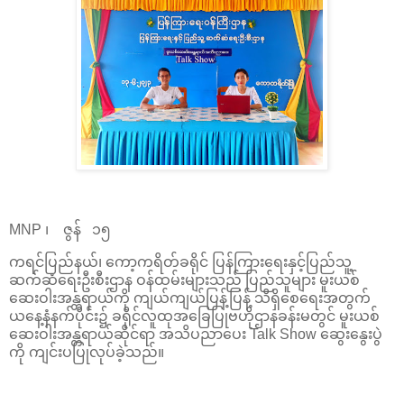
MNP ၊ ဇွန် ၁၅
ကရင်ပြည်နယ်၊ ကော့ကရိတ်ခရိုင် ပြန်ကြားရေးနှင့်ပြည်သူ့
ဆက်ဆံရေးဦးစီးဌာန ဝန်ထမ်းများသည် ပြည်သူများ မူးယစ်
ဆေးဝါးအန္တရာယ်ကို ကျယ်ကျယ်ပြန့်ပြန့် သိရှိစေရေးအတွက်
ယနေ့နံနက်ပိုင်း၌ ခရိုင်လူထုအခြေပြုဗဟိုဌာနခန်းမတွင် မူးယစ်
ဆေးဝါးအန္တရာယ်ဆိုင်ရာ အသိပညာပေး Talk Show ဆွေးနွေးပွဲ
ကို ကျင်းပပြုလုပ်ခဲ့သည်။