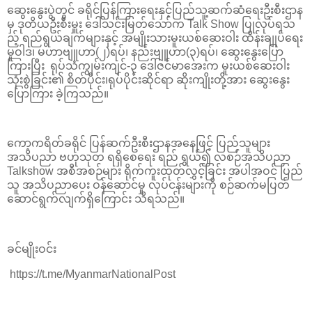
ဆွေးနွေးပွဲတွင် ခရိုင်ပြန်ကြားရေးနှင့်ပြည်သူ့ဆက်ဆံရေးဦးစီးဌာန
မှ ဒုတိယဦးစီးမှူး ဒေါ်သင်းမြတ်သော်က Talk Show ပြုလုပ်ရသ
ည့် ရည်ရွယ်ချက်များနှင့် အမျိုးသားမူးယစ်ဆေးဝါး ထိန်းချုပ်ရေး
မူဝါဒ၊ မဟာဗျူဟာ(၂)ရပ်၊ နည်းဗျူဟာ(၃)ရပ်၊ ဆွေးနွေးပြော
ကြားပြီး ရုပ်သံကျွမ်းကျင်-၃ ဒေါ်ဇင်မာအေးက မူးယစ်ဆေးဝါး
သုံးစွဲခြင်း၏ စိတ်ပိုင်း၊ရုပ်ပိုင်းဆိုင်ရာ ဆိုးကျိုးတို့အား ဆွေးနွေး
ပြောကြား ခဲ့ကြသည်။
ကော့ကရိတ်ခရိုင် ပြန်ဆက်ဦးစီးဌာနအနေဖြင့် ပြည်သူများ
အသိပညာ ဗဟုသုတ ရရှိစေရေး ရည် ရွယ်၍ လစဉ်အသိပညာ
Talkshow အစီအစဉ်များ ရိုက်ကူးထုတ်လွှင့်ခြင်း အပါအဝင် ပြည်
သူ အသိပညာပေး ဝန်ဆောင်မှု လုပ်ငန်းများကို စဉ်ဆက်မပြတ်
ဆောင်ရွက်လျက်ရှိကြောင်း သိရသည်။
ခင်မျိုးဝင်း
https://t.me/MyanmarNationalPost