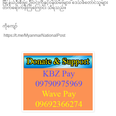
မြို့နယ်ဦးစီးမှူး ဦးဝင်းကိုနှင့်ဝန်ထမ်းများ၊ ဒေသခံတောင်သူများ
တက်ရောက်ခဲ့ကြကြောင်း သိရသည်။
ကိုကျော်
https://t.me/MyanmarNationalPost