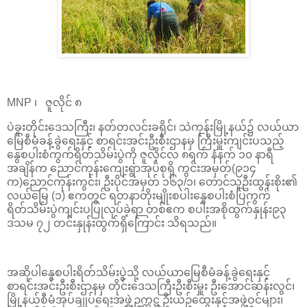
MNP ၊ ဇူလိုင် ၈
ပဲခူးတိုင်းဒေသကြီး၊ နတ်တလင်းခရိုင်၊ သဲကုန်းမြို့နယ်၌ လယ်ယာ
မြေစီမံခန့်ခွဲရေးနှင့် စာရင်းအင်းဦးစီးဌာနမှ ကြီးမှူးကျင်းပသည့်
နွေစပါးစံကွက်ရိတ်သိမ်းပွဲကို ဇူလိုင်လ ၈ရက် နံနက် ၁၀ နာရီ
အချိန်က ညောင်ကုန်းကျေးရွာအုပ်စုရှိ ကွင်းအမှတ်(၉၁၄
က)ညောင်ကုန်းကွင်း၊ ဦးပိုင်အမှတ် ၁၆၃/၁၊ တောင်သူဦးထွန်းစိုး၏
လယ်မြေ (၁) ဧကတွင် ရတနာတိုးမျိုးစပါးနွေစပါးစံပြကွက်
ရိတ်သိမ်းပွဲကျင်းပပြုလုပ်ခဲ့ရာ တစ်ဧက စပါးအစိုထွက်နှုန်း၉၃
ဒသမ ၇၂ တင်းနှုန်းထွက်ရှိကြောင်း သိရသည်။
အဆိုပါနွေစပါးရိတ်သိမ်းပွဲသို့ လယ်ယာမြေစီမံခန့်ခွဲရေးနှင့်
စာရင်းအင်းဦးစီးဌာနမှ တိုင်းဒေသကြီးဦးစီးမှူး ဦးအောင်ဆန်းလွင်၊
မြို့နယ်စီမံအုပ်ချုပ်ရေးအဖွဲ့ဥက္ကဋ္ဌ ဦးယဥ်ထွေးနှင့်အဖွဲ့ဝင်များ၊