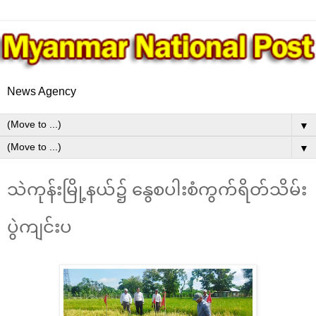
News Agency
▼
▼
သဲကုန်းမြို့နယ်၌ နွေစပါးစံကွက်ရိတ်သိမ်း
ပွဲကျင်းပ