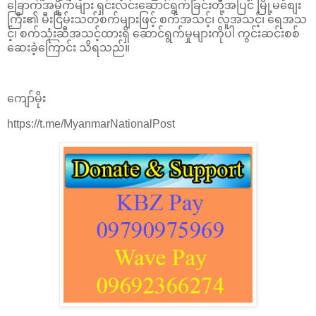
ခြောက်အမှိုက်များ ရှင်းလင်း​ဆောင်ရွက်ခြင်းတို့အပြင် မြို့မ​စျေး
ကြီး၏ မီးငြိမ်းသတ်စက်များဖြင့် စက်အသင့်၊ လူအသင့်၊ ​ရေအသ
င့်၊ စက်သုံးဆီအသင့်ထားရှိ ဆောင်ရွက်မှုများကိုပါ ကွင်းဆင်းစစ်​
ဆေးခဲ့​ကြောင်း သိရသည်။
ကျော်မိုး
https://t.me/MyanmarNationalPost