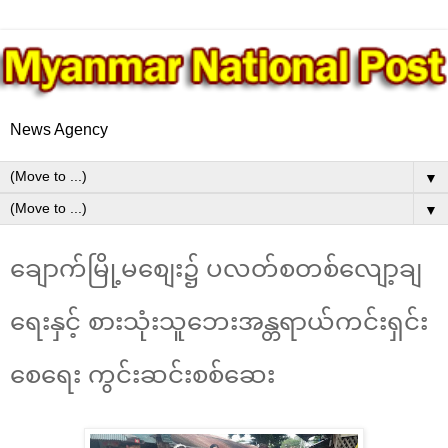
News Agency
▼
▼
ချောက်မြို့မ​စျေး၌ ပလတ်စတစ်​လျော့ချ​
ရေးနှင့် စားသုံးသူ​ဘေးအန္တရာယ်ကင်းရှင်း​​
စေ​ရေး ကွင်းဆင်းစစ်​ဆေး