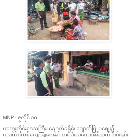
MNP ၊ ဇူလိုင် ၁၀
မ​ကွေးတိုင်း​ဒေသကြီး၊​ ချောက်ခရိုင်၊​ ချောက်မြို့မ​စျေး၌
ပလတ်စတစ်​လျော့ချ​ရေးနှင့် စားသုံးသူ​ဘေးအန္တရာယ်ကင်းရှင်း​