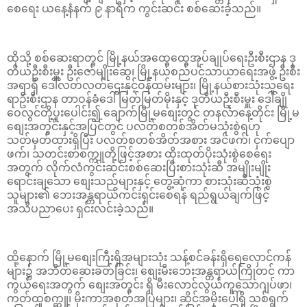
စေ​ရေး ယ​နေ့နံနက် ၉ နာရီက ကွင်းဆင်း စစ်​ဆေးခဲ့သည်။
ထိုသို့ စစ်​ဆေးရာတွင် မြို့နယ်အ​ထွေ​​ထွေအုပ်ချုပ်​ရေးဦးစီးဌာန ဒု
တိယဦးစီးမှူး ဦး​ဇော်မျိုး​ဆွေ၊ မြို့နယ်စည်ပင်သာယာ​ရေးအဖွဲ့ ဦးစီး
အရာရှိ ​ဒေါ်လတ်လတ်​ဌေးနှင့်ဝန်ထမ်းများ၊ မြို့နယ်စားသုံးသူ​ရေး
ရာဦးစီးဌာန တာဝန်ခံ​ဒေါ်မြတ်မြတ်မိုးနှင့် ဒုတိယဦးစီးမှူး​ ဒေါ်ချို​
ဝေလွင်တို့ပူး​ပေါင်း၍ ချောက်မြို့မ​စျေးတွင် တနင်္လာနေ့တိုင်း မြို့မ​
စျေးအတွင်းနှင့်အပြင်တွင် ပလတ်စတစ်အိတ်မသုံးစွဲရဟု
သတ်မှတ်ထားရှိပြီး ပလတ်စတစ်အိတ်အစား အင်ဖက်၊ ငှက်​ပျော
ဖက်၊ သတင်းစာစက္ကူတို့ဖြင့်အစား ထိုးထုတ်ပိုးသုံးစွဲ​စေ​ရေး
အတွက် လိုက်လံကွင်းဆင်းစစ်​ဆေးပြီး​စားသုံးဆီ အမျိုးမျိုး​
ရောင်းချ​သော ​စျေးသည်များနှင့် ​တွေ့ဆုံကာ စားသုံးဆီသုံးစွဲ
သူများ​၏ ဘေးအန္တရာယ်ကင်းရှင်း​စေရန် ရည်ရွယ်ချက်ဖြင့်
အသိပညာ​ပေး ရှင်းလင်း​ခဲ့သည်။
ထို့နောက် မြို့မ​စျေးကြီးရှိအများသုံး သန့်စင်ခန်းရှိ​ရေ​လှောင်ကန်
များ၌ အဘိတ်​ဆေးခတ်ခြင်း၊ ​စျေးမီး​ဘေးအန္တရာယ်ကြိုတင် ကာ
ကွယ်​ရေးအတွက် ​စျေးအတွင်း ရှိ မီး​လောင်လွယ်ကူ​သောဂျပ်ဖာ၊
ကတ်ထူစက္ကူ၊ မိုးကာအစုတ်အပြဲများ၊ ဆိုင်အမိုး​ပေါ်ရှိ သစ်ရွက်​