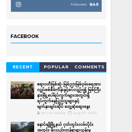
849
Followers
FACEBOOK
RECENT
POPULAR
COMMENTS
ဧရာဝတီမြစ်ဆုံ-မြစ်ညာမြစ်ဝှမ်းရေအား
လျှပ်စစ်စီမံကိန်းနှင့်စပ်လျဉ်း၍ မြစ်ကြီး
နားမြို့ပေါ်ရပ်ကွက်များအတွင်းရှိ
ရပ်ကွက်နေပြည်သူများနှင့်
မျက်နှာချင်းဆိုင် တွေ့ဆုံဆွေးနွေး
Ko Lay Naung
Aug 09, 2026
နောင်ချိုမြို့နယ် ဂုတ်တွင်းလမ်းပိုင်း
အတွင်း မိုးသည်းထန်စွာရွာသွန်းမှု