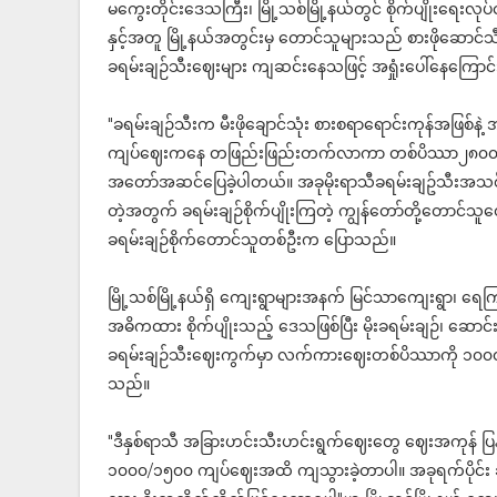
မကွေးတိုင်းဒေသကြီး၊ မြို့သစ်မြို့နယ်တွင် စိုက်ပျိုးရေးလုပ်ငန်
နှင့်အတူ မြို့နယ်အတွင်းမှ တောင်သူများသည် စားဖိုဆောင်သီးန
ခရမ်းချဉ်သီးဈေးများ ကျဆင်းနေသဖြင့် အရှုံးပေါ်နေကြောင်
"ခရမ်းချဉ်သီးက မီးဖိုချောင်သုံး စားစရာရောင်းကုန်အဖြစ်
ကျပ်ဈေးကနေ တဖြည်းဖြည်းတက်လာကာ တစ်ပိဿာ၂၈၀၀ ကျပ်
အတော်အဆင်ပြေခဲ့ပါတယ်။ အခုမိုးရာသီခရမ်းချဥ်သီးအသစ်
တဲ့အတွက် ခရမ်းချဉ်စိုက်ပျိုးကြတဲ့ ကျွန်တော်တို့တောင်သူ
ခရမ်းချဉ်စိုက်တောင်သူတစ်ဦးက ပြောသည်။
မြို့သစ်မြို့နယ်ရှိ ကျေးရွာများအနက် မြင်သာကျေးရွာ၊ ရေကြ
အဓိကထား စိုက်ပျိုးသည့် ဒေသဖြစ်ပြီး မိုးခရမ်းချဉ်၊ ဆောင်းခရမ
ခရမ်းချဉ်သီးဈေးကွက်မှာ လက်ကားဈေးတစ်ပိဿာကို ၁၀၀၀/၁၅၀
သည်။
"ဒီနှစ်ရာသီ အခြားဟင်းသီးဟင်းရွက်ဈေးတွေ ဈေးအကုန် ပြ
၁၀၀၀/၁၅၀၀ ကျပ်ဈေးအထိ ကျသွားခဲ့တာပါ။ အခုရက်ပိုင်