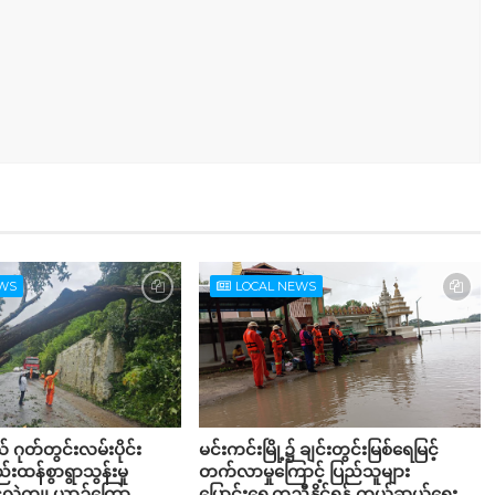
EWS
LOCAL NEWS
ယ် ဂုတ်တွင်းလမ်းပိုင်း
မင်းကင်းမြို့၌ ချင်းတွင်းမြစ်ရေမြင့်
်းထန်စွာရွာသွန်းမှု
တက်လာမှုကြောင့် ပြည်သူများ
င်လဲကျ၊ ယာဉ်ကြော
ပြောင်းရွှေ့ကူညီနိုင်ရန် ကယ်ဆယ်ရေး