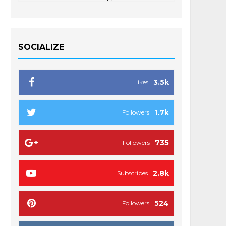
SOCIALIZE
3.5k
Likes
1.7k
Followers
735
Followers
2.8k
Subscribes
524
Followers