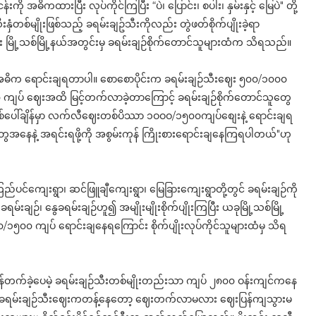
းကို အဓိကထားပြီး လုပ်ကိုင်ကြပြီး “ပဲ၊ ပြောင်း၊ စပါး၊ နှမ်းနှင့် မြေပဲ" တို့
ှံတစ်မျိုးဖြစ်သည့် ခရမ်းချဥ်သီးကိုလည်း တွဲဖတ်စိုက်ပျိုးခဲ့ရာ
း မြို့သစ်မြို့နယ်အတွင်းမှ ခရမ်းချဉ်စိုက်တောင်သူများထံက သိရသည်။
နဲ့ အဓိက ရောင်းချရတာပါ။ စောစောပိုင်းက ခရမ်းချဉ်သီးဈေး ၅၀၀/၁၀၀၀
 ဈေးအထိ မြင့်တက်လာခဲ့တာကြောင့် ခရမ်းချဉ်စိုက်တောင်သူတွေ
ပေါ်ချိန်မှာ လက်လီဈေးတစ်ပိဿာ ၁ဝဝဝ/၁၅၀၀ကျပ်စျေးနဲ့ ရောင်းချရ
တွေအနေနဲ့ အရင်းရဖို့ကို အစွမ်းကုန် ကြိုးစားရောင်းချနေကြရပါတယ်"ဟု
ည်ပင်ကျေးရွာ၊ ဆင်ဖြူချီကျေးရွာ၊ မြေခြားကျေးရွာတို့တွင် ခရမ်းချဉ်ကို
်းချဉ်၊ နွေခရမ်းချဉ်ဟူ၍ အမျိုးမျိုးစိုက်ပျိုးကြပြီး ယခုမြို့သစ်မြို့
၀ ကျပ် ရောင်းချနေရကြောင်း စိုက်ပျိုးလုပ်ကိုင်သူများထံမှ သိရ
န်တက်ခဲ့ပေမဲ့ ခရမ်းချဉ်သီးတစ်မျိုးတည်းသာ ကျပ် ၂၈၀၀ ဝန်းကျင်ကနေ
း ခရမ်းချဉ်သီးဈေးကတန့်နေတော့ ဈေးတက်လာမလား ဈေးပြန်ကျသွားမ