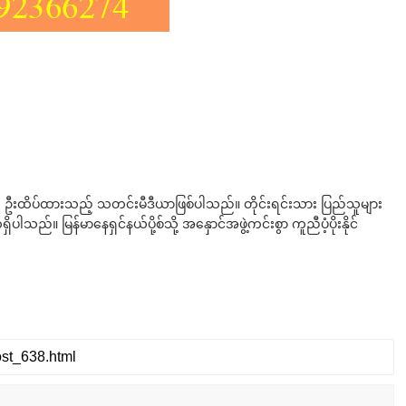
ို ဦးထိပ်ထားသည့် သတင်းမီဒီယာဖြစ်ပါသည်။ တိုင်းရင်းသား ပြည်သူများ
်။ မြန်မာနေရှင်နယ်ပို့စ်သို့ အနှောင်အဖွဲ့ကင်းစွာ ကူညီပံ့ပိုးနိုင်