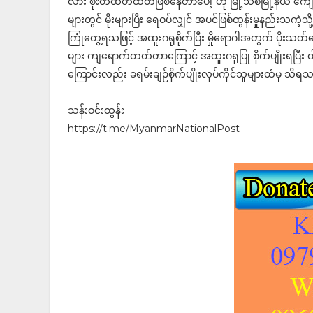
လား စိုးတထိတ်ထိတ်ဖြစ်နေတာပေါ့"ဟု မြို့သစ်မြို့နယ် ကျေး
များတွင် မိုးများပြီး ရေဝပ်လျှင် အပင်ဖြစ်ထွန်းမှုနည်းသကဲ့သို့
ကြုံတွေ့ရသဖြင့် အထူးဂရုစိုက်ပြီး မှိုရောဂါအတွက် ပိုးသတ်
များ ကျရောက်တတ်တာကြောင့် အထူးဂရုပြု စိုက်ပျိုးရပြီး 
ကြောင်းလည်း ခရမ်းချဉ်စိုက်ပျိုးလုပ်ကိုင်သူများထံမှ သိရ
သန်းဝင်းထွန်း
https://t.me/MyanmarNationalPost