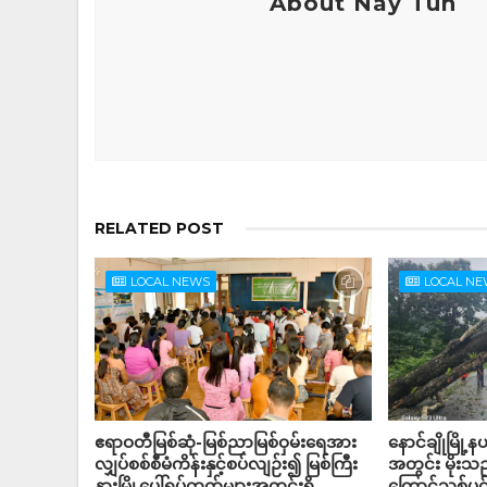
About Nay Tun
RELATED POST
LOCAL NEWS
LOCAL N
ဧရာဝတီမြစ်ဆုံ-မြစ်ညာမြစ်ဝှမ်းရေအား
နောင်ချိုမြို့န
လျှပ်စစ်စီမံကိန်းနှင့်စပ်လျဉ်း၍ မြစ်ကြီး
အတွင်း မိုးသည
နားမြို့ပေါ်ရပ်ကွက်များအတွင်းရှိ
ကြောင့်သစ်ပ