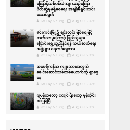
ကြောင့်သစ်ပင်လဲကျ၊ ယာဉ်ကြော
ပိတ်ဆို့မှုမရှိစေရေး အချိန်မီရှင်းလင်း
ဆောင်ရွက်
Ko Lay Naung
Aug 09, 2026
မင်းကင်းမြို့၌ ချင်းတွင်းမြစ်ရေမြင့်
တက်လာမှုကြောင့် ပြည်သူများ
ပြောင်းရွှေ့ကူညီနိုင်ရန် ကယ်ဆယ်ရေး
အဖွဲ့များ ရေကင်းချထား
Ko Lay Naung
Aug 09, 2026
အမေရိကန်က ကျူးဘားအတွက်
ခေါင်းဆောင်သစ်တစ်ယောက်ကို ရှာဖွေ
နေ
Ko Lay Naung
Aug 09, 2026
ဂျပန်ကတော့ ငလျင်ပြီးတော့ မုန်တိုင်း
ဝင်ပြန်ပြီ
Ko Lay Naung
Aug 09, 2026