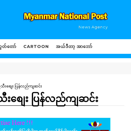
News Agency
ွှတ်တော်
CARTOON
အယ်ဒီတာ့ အာဘော်
ချဥ်သီးစျေး ပြန်လည်ကျဆင်း
ျဥ်သီးစျေး ပြန်လည်ကျဆင်း