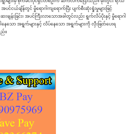
ရွာများမှ စိုက်ခင်းပိုင်ရှင်တစ်ဦးက ဆက်လက်ပြောသည်။ မိုးတွင်း ရာသီ
 အပင်ငယ်ချိန်တွင် မှိုရောဂါကျရောက်ပြီး ပျက်စီးဆုံးရှုံးမှုများဖြင့်
ဆေးဖျန်းခြင်း၊ အပင်ကြီးလာသောအခါတွင်လည်း ရွက်လိပ်ပိုးနှင့် မှိုရောဂါ
ဝါနေသော အရွက်များနှင့် လိပ်နေသော အရွက်များကို လှီးဖြတ်ပေးရ
သည်။