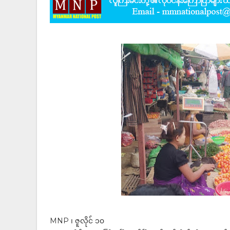
MNP ၊ ဇူလိုင် ၁၀