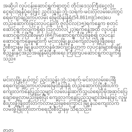
အဆိုပါ လုပ်ငန်းဆောင်ရွက်ရာတွင် တိုင်းဒေသကြီး(ငွေလုံး
ငွေရင်း)ရန်ပုံငွေဖြင့် ညှင်းသွန်း-ဘွဲ့-သရက်-မင်းလှလမ်းပေါ်တွင်
ရေကျော်ချဉ်းကပ်လမ်း မြေထိန်းနံရံ(54.861m)(၁၈၀)ပေ
တည်ဆောက်ခြင်းလုပ်ငန်းကို ဇူလိုင်လ(၁၅)ရက်နေ့က စတင်
ဆောင်ရွက်လျက်ရှိရာ ဩဂုတ်လ(၂၃)ရက်နေ့အထိ လုပ်ငန်း
ဆောင်ရွက်ပြီးစီးမှုမှာ (၈၅)%ဆောင်ရွက်ပြီးဖြစ်၍ လုပ်ငန်း
ဆောင်ရွက်နေမှုများကို မင်းလှမြို့နယ်ကျေးလမ်းဖွံ့ဖြိုးရေး
ဦးစီးဌာနမှ မြို့နယ်တာဝန်ခံအင်ဂျင်နီယာက လုပ်ငန်းများစံချိန်၊
စံညွှန်းနှင့်အညီအချိန်မီပြီးစီးရေး ကြီးကြပ်ဆောင်ရွက်လျက်ရှိ
သည်။
မင်းလှမြို့နယ်တွင် ညှင်းသွန်း-ဘွဲ့-သရက်-မင်းလှလမ်းပေါ်ရှိ
ရေကျော်ချဉ်းကပ်လမ်းမြေထိန်းနံရံ တည်ဆောက်ပြီးစီးပါက
ကျေးလက်နေပြည်သူများ လမ်းပန်းဆက်သွယ်ရေးပိုမိုအဆင်ပြေ
ချောမွေ့လာမည်ဖြစ်ပြီး ကျေးလက်နေပြည်သူများအနေဖြင့် လူမှု
စီးပွားဖွံ့ဖြိုးတိုးတက်လာမည်ဖြစ်ကြောင်း မြို့နယ်ကျေးလက်
လမ်းဖွံ့ဖြိုးတိုးတက်ရေးဦးစီးဌာနမှ သိရသည်။
ဇာဇာ