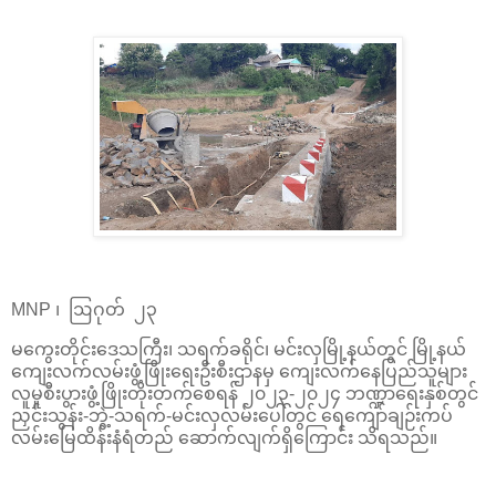
MNP ၊ ဩဂုတ် ၂၃
မကွေးတိုင်းဒေသကြီး၊ သရက်ခရိုင်၊ မင်းလှမြို့နယ်တွင် မြို့နယ်
ကျေးလက်‌လမ်းဖွံ့ဖြိုးရေးဦးစီးဌာနမှ ကျေးလက်နေပြည်သူများ
လူမှုစီးပွားဖွံ့ဖြိုးတိုးတက်စေရန် ၂၀၂၃-၂၀၂၄ ဘဏ္ဍာရေးနှစ်တွင်
ညှင်းသွန်း-ဘွဲ့-သရက်-မင်းလှလမ်းပေါ်တွင် ရေကျော်ချဉ်းကပ်
လမ်းမြေထိန်းနံရံတည် ဆောက်လျက်ရှိကြောင်း သိရသည်။