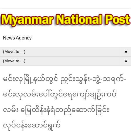
News Agency
▼
▼
မင်းလှမြို့နယ်တွင် ညှင်းသွန်း-ဘွဲ့-သရက်-
မင်းလှလမ်းပေါ်တွင်ရေကျော်ချဉ်းကပ်
လမ်း မြေထိန်းနံရံတည်ဆောက်ခြင်း
လုပ်ငန်းဆောင်ရွက်